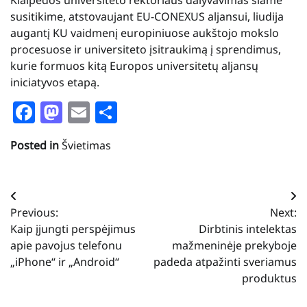
susitikime, atstovaujant EU-CONEXUS aljansui, liudija
augantį KU vaidmenį europiniuose aukštojo mokslo
procesuose ir universiteto įsitraukimą į sprendimus,
kurie formuos kitą Europos universitetų aljansų
iniciatyvos etapą.
Facebook
Mastodon
Email
Share
Posted in
Švietimas
Navigacija
Previous:
Next:
tarp
Kaip įjungti perspėjimus
Dirbtinis intelektas
įrašų
apie pavojus telefonu
mažmeninėje prekyboje
„iPhone“ ir „Android“
padeda atpažinti sveriamus
produktus