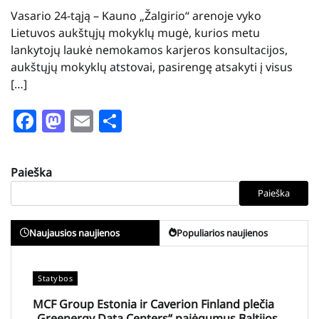
Vasario 24-tąją – Kauno „Žalgirio“ arenoje vyko
Lietuvos aukštųjų mokyklų mugė, kurios metu
lankytojų laukė nemokamos karjeros konsultacijos,
aukštųjų mokyklų atstovai, pasirengę atsakyti į visus
[…]
Facebook
Mastodon
Email
Share
Paieška
Paieška
Naujausios naujienos
Populiarios naujienos
Statybos
MCF Group Estonia ir Caverion Finland plečia
„Greenergy Data Centers“ pajėgumus Baltijos