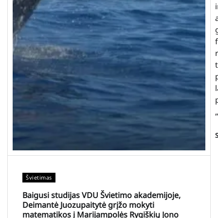
Švietimas
Baigusi studijas VDU Švietimo akademijoje,
Deimantė Juozupaitytė grįžo mokyti
matematikos į Marijampolės Rygiškių Jono