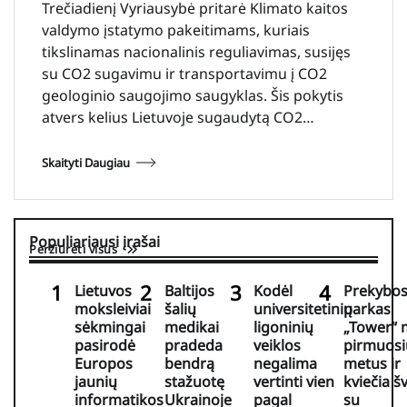
Trečiadienį Vyriausybė pritarė Klimato kaitos
valdymo įstatymo pakeitimams, kuriais
tikslinamas nacionalinis reguliavimas, susijęs
su CO2 sugavimu ir transportavimu į CO2
geologinio saugojimo saugyklas. Šis pokytis
atvers kelius Lietuvoje sugaudytą CO2…
Skaityti Daugiau
Populiariausi įrašai
Peržiūrėti visus
Lietuvos
Baltijos
Kodėl
Prekybo
moksleiviai
šalių
universitetinių
parkas
sėkmingai
medikai
ligoninių
„Tower“ 
pasirodė
pradeda
veiklos
pirmuosi
Europos
bendrą
negalima
metus ir
jaunių
stažuotę
vertinti vien
kviečia šv
informatikos
Ukrainoje
pagal
su