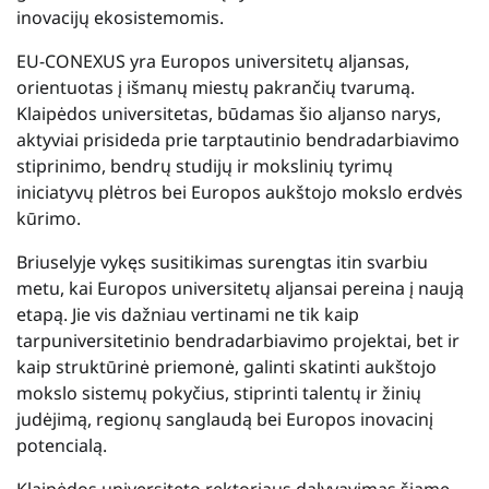
inovacijų ekosistemomis.
EU-CONEXUS yra Europos universitetų aljansas,
orientuotas į išmanų miestų pakrančių tvarumą.
Klaipėdos universitetas, būdamas šio aljanso narys,
aktyviai prisideda prie tarptautinio bendradarbiavimo
stiprinimo, bendrų studijų ir mokslinių tyrimų
iniciatyvų plėtros bei Europos aukštojo mokslo erdvės
kūrimo.
Briuselyje vykęs susitikimas surengtas itin svarbiu
metu, kai Europos universitetų aljansai pereina į naują
etapą. Jie vis dažniau vertinami ne tik kaip
tarpuniversitetinio bendradarbiavimo projektai, bet ir
kaip struktūrinė priemonė, galinti skatinti aukštojo
mokslo sistemų pokyčius, stiprinti talentų ir žinių
judėjimą, regionų sanglaudą bei Europos inovacinį
potencialą.
Klaipėdos universiteto rektoriaus dalyvavimas šiame