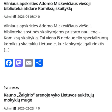
Vilniaus apskrities Adomo Mickevičiaus viešoji
biblioteka atidarė Komiksų skaityklą
Admin
2026-04-08
0
Vilniaus apskrities Adomo Mickevičiaus viešoji
biblioteka sostinės skaitytojams pristato naujieną –
Komiksų skaityklą. Tai viena iš nedaugelio specializuotų
komiksų skaityklų Lietuvoje, kur lankytojai gali rinktis
[…]
Facebook
Mastodon
Email
Share
ŠVIETIMAS
Kauno „Žalgirio“ arenoje vyko Lietuvos aukštųjų
mokyklų mugė
Admin
2026-02-25
0