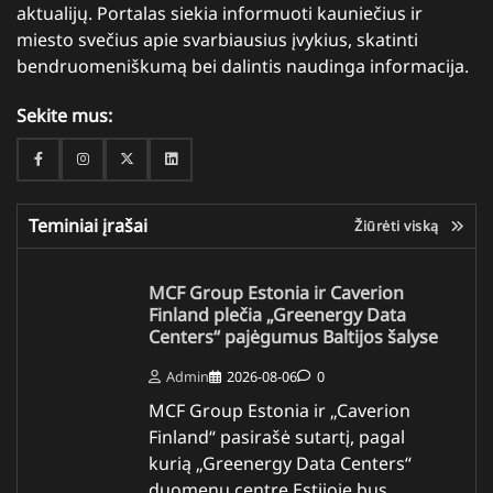
aktualijų. Portalas siekia informuoti kauniečius ir
miesto svečius apie svarbiausius įvykius, skatinti
bendruomeniškumą bei dalintis naudinga informacija.
Sekite mus:
Facebook
Instagram
Twitter
Linkedin
Teminiai įrašai
Žiūrėti viską
MCF Group Estonia ir Caverion
Finland plečia „Greenergy Data
Centers“ pajėgumus Baltijos šalyse
Admin
2026-08-06
0
MCF Group Estonia ir „Caverion
Finland“ pasirašė sutartį, pagal
kurią „Greenergy Data Centers“
duomenų centre Estijoje bus