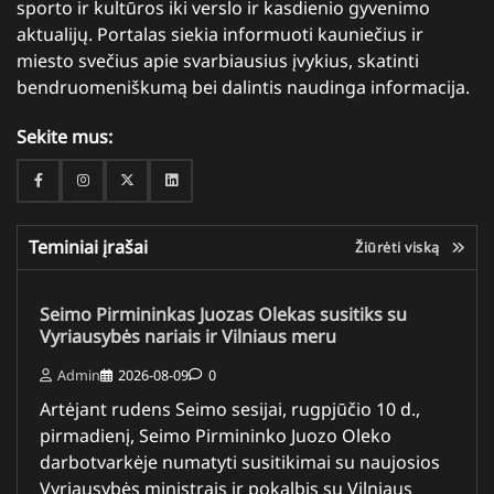
sporto ir kultūros iki verslo ir kasdienio gyvenimo
aktualijų. Portalas siekia informuoti kauniečius ir
miesto svečius apie svarbiausius įvykius, skatinti
bendruomeniškumą bei dalintis naudinga informacija.
Sekite mus:
Facebook
Instagram
Twitter
Linkedin
Teminiai įrašai
Žiūrėti viską
Seimo Pirmininkas Juozas Olekas susitiks su
Vyriausybės nariais ir Vilniaus meru
Admin
2026-08-09
0
Artėjant rudens Seimo sesijai, rugpjūčio 10 d.,
pirmadienį, Seimo Pirmininko Juozo Oleko
darbotvarkėje numatyti susitikimai su naujosios
Vyriausybės ministrais ir pokalbis su Vilniaus