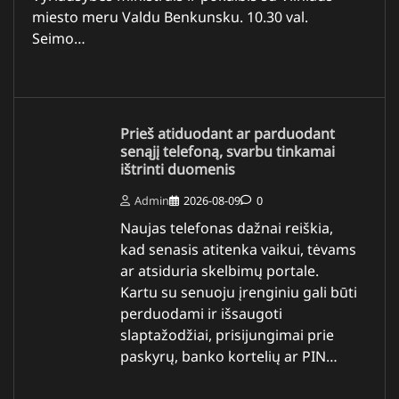
miesto meru Valdu Benkunsku. 10.30 val.
Seimo…
Prieš atiduodant ar parduodant
senąjį telefoną, svarbu tinkamai
ištrinti duomenis
Admin
2026-08-09
0
Naujas telefonas dažnai reiškia,
kad senasis atitenka vaikui, tėvams
ar atsiduria skelbimų portale.
Kartu su senuoju įrenginiu gali būti
perduodami ir išsaugoti
slaptažodžiai, prisijungimai prie
paskyrų, banko kortelių ar PIN…