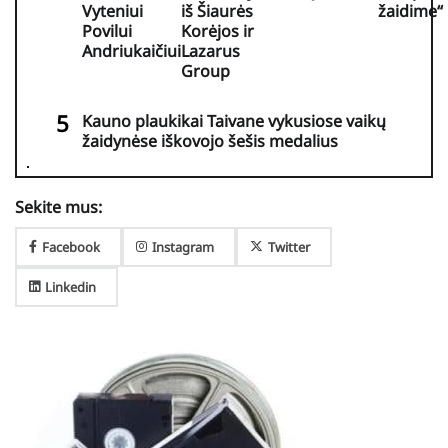
Vyteniui
iš Šiaurės
žaidime“
Povilui
Korėjos ir
Andriukaičiui
Lazarus
Group
Kauno plaukikai Taivane vykusiose vaikų
žaidynėse iškovojo šešis medalius
Sekite mus:
Facebook
Instagram
Twitter
Linkedin