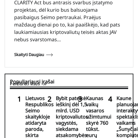
CLARITY Act bus antrasis svarbus įstatymo
projektas, dėl kurio bus balsuojama
pasibaigus Seimo pertraukai. Praėjus
maždaug dienai po to, kai paaiškėjo, kad pats
laukiamiausias kriptovaliutų teisės aktas JAV
nebus svarstomas…
Skaityti Daugiau
Populiariausi įrašai
Peržiūrėti visus
Lietuvos
Bybit pateikė
Kaunas
Kaune
Respublikos
ieškinį dėl 1,5
vaikų
planuoj
Seimo
mlrd. USD
vasaros
interakty
skaitykloje
kriptovaliutos
užimtumui
spektakli
atidaryta
vagystės,
skyrė 760
vaikams
paroda,
siekdama
tūkst.
„Šunyčiai
skirta
atsakomybės
eurų
kompiute