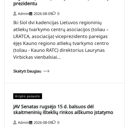
prezidentu
Admin
2026-08-09
0
Iki šiol dvi kadencijas Lietuvos regioninių
atliekų tvarkymo centrų asociacijos (toliau –
LRATCA, asociacija) viceprezidento pareigas
ėjęs Kauno regiono atliekų tvarkymo centro
(toliau - Kauno RATC) direktorius Laurynas
Virbickas vienbalsiai…
Skaityti Daugiau
Kripto pasaulis
JAV Senatas rugsėjo 15 d. balsuos dėl
skaitmeninių išteklių rinkos aiškumo įstatymo
Admin
2026-08-09
0