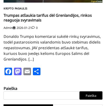
KRIPTO PASAULIS
Trumpas atšaukia tarifus dėl Grenlandijos, rinkos
reaguoja svyravimais
Admin
2026-01-21
0
Donaldo Trumpo komentarai sukėlė rinkų svyravimus,
todėl pastarosiomis valandomis buvo stebimas didelis
nepastovumas. JAV prezidentas atšaukė tarifus,
kuriuos buvo įvedęs kelioms Europos šalims dėl
Grenlandijos. […]
Facebook
Mastodon
Email
Share
Paieška
Paieška