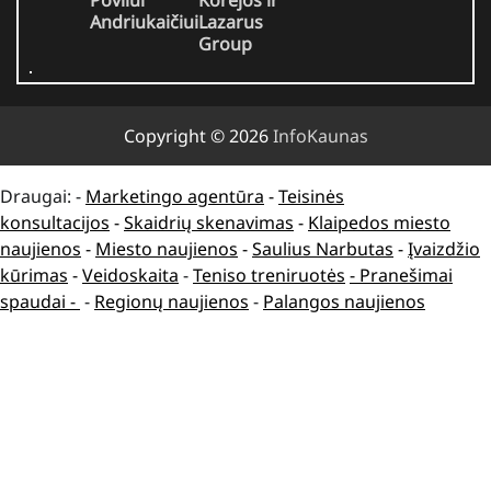
Povilui
Korėjos ir
Andriukaičiui
Lazarus
Group
Copyright © 2026
InfoKaunas
Draugai: -
Marketingo agentūra
-
Teisinės
konsultacijos
-
Skaidrių skenavimas
-
Klaipedos miesto
naujienos
-
Miesto naujienos
-
Saulius Narbutas
-
Įvaizdžio
kūrimas
-
Veidoskaita
-
Teniso treniruotės
- Pranešimai
spaudai -
-
Regionų naujienos
-
Palangos naujienos