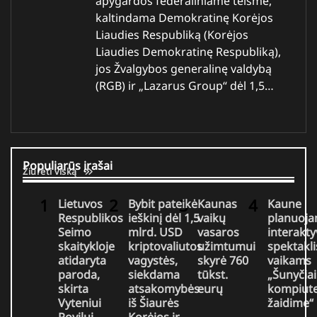
apygardos federaliniame teisme,
kaltindama Demokratinę Korėjos
Liaudies Respubliką (Korėjos
Liaudies Demokratinę Respubliką),
jos Žvalgybos generalinę valdybą
(RGB) ir „Lazarus Group“ dėl 1,5…
Populiarūs įrašai
Žiūrėti viską
Lietuvos
Bybit pateikė
Kaunas
Kaune
Respublikos
ieškinį dėl 1,5
vaikų
planuoj
Seimo
mlrd. USD
vasaros
interakty
skaitykloje
kriptovaliutos
užimtumui
spektakli
atidaryta
vagystės,
skyrė 760
vaikams
paroda,
siekdama
tūkst.
„Šunyčiai
skirta
atsakomybės
eurų
kompiute
Vyteniui
iš Šiaurės
žaidime“