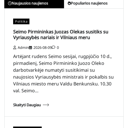
Naujausios naujienos
Populiarios naujienos
Politika
Seimo Pirmininkas Juozas Olekas susitiks su
Vyriausybės nariais ir Vilniaus meru
Admin
2026-08-09
0
Artėjant rudens Seimo sesijai, rugpjūčio 10 d.,
pirmadienį, Seimo Pirmininko Juozo Oleko
darbotvarkėje numatyti susitikimai su
naujosios Vyriausybės ministrais ir pokalbis su
Vilniaus miesto meru Valdu Benkunsku. 10.30
val. Seimo…
Skaityti Daugiau