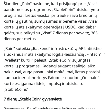
Šiandien „Rain“ paskelbė, kad prisijungė prie „Visa“
bandomosios programos „StableCoin“ atsiskaitymo
programai. Lietus visiškai pritraukė savo kreditinių
kortelių gautinų sumų sumas ir perėmė visas „Visa“
kortelių atsiskaitymo operacijas į USDC, kad dabar
galėtų susitaikyti su „Visa“ 7 dienas per savaitę, 365
dienas per metus.
„Rain“ suteikia „Backend“ infrastruktūrą-API, atitikties
sluoksnius ir atsiskaitymo logiką-leidžiančią „Fintech“ ir
„Wallets“ kurti ir paleisti „StableCoin“ sujungtas
kortelių programas. Kadangi augant realiojo laiko
paklausai, auga pasauliniai mokėjimai, lietus pastebi,
kad partneriai, norintys išduoti ir naudoti „Onchain“
korteles, įgauna didelę impulsą ir atsiskaito
„StableCoins“.
7 dienų „StableCoin“ gyvenvietė
Patentuota „Rain“ atsiskaitymo krūva suteikia visą