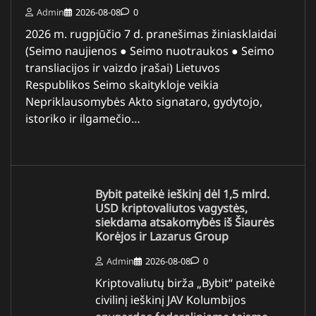
Admin
2026-08-08
0
2026 m. rugpjūčio 7 d. pranešimas žiniasklaidai
(Seimo naujienos ● Seimo nuotraukos ● Seimo
transliacijos ir vaizdo įrašai) Lietuvos
Respublikos Seimo skaitykloje veikia
Nepriklausomybės Akto signataro, gydytojo,
istoriko ir ilgamečio…
Bybit pateikė ieškinį dėl 1,5 mlrd.
USD kriptovaliutos vagystės,
siekdama atsakomybės iš Šiaurės
Korėjos ir Lazarus Group
Admin
2026-08-08
0
Kriptovaliutų birža „Bybit“ pateikė
civilinį ieškinį JAV Kolumbijos