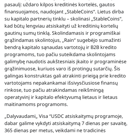
pasaulį: uždaro kilpos kreditinės kortelės, gautos
finansuojamos, naudojant „StableCoins“. Lietus dirba
su kapitalo partnerių tinklu – skolinasi „StableCoins“,
kad būtų lengviau atsiskaityti už kreditinių kortelių
gautinų sumų tinklą. Skolindamasis ir programiškai
grąžindamas skolintojus, „Rain“ sugebėjo sumažinti
bendrą kapitalo sąnaudas vartotojų ir B2B kredito
programoms, tuo pačiu suteikdama skolintojams
galimybę naudotis aukštesniais įkaito ir programinėse
grąžinimuose, kuriuos varo iš protingų sutarčių. Šis
galingas konstruktas gali atrakinti prieigą prie kredito
vartotojams nepakankamai išsivysčiusiose finansų
rinkose, tuo pačiu atrakindamas reikšmingą
operatyvinį ir kapitalo efektyvumą lietaus ir lietaus
maitinamoms programoms.
„Dalyvaudami„ Visa “USDC atsiskaitymų programoje,
dabar galime vykdyti atsiskaitymą 7 dienas per savaitę,
365 dienas per metus, veikdami ne tradicinės