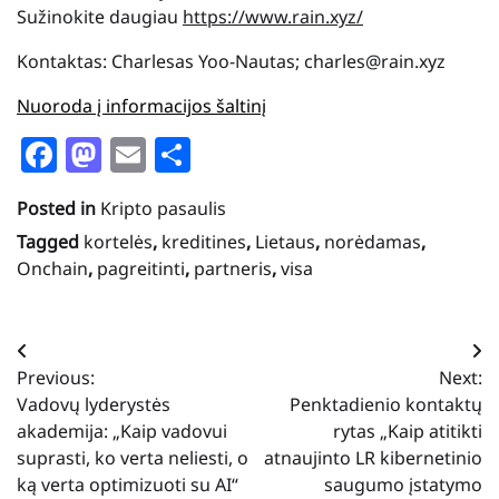
Sužinokite daugiau
https://www.rain.xyz/
Kontaktas: Charlesas Yoo-Nautas; charles@rain.xyz
Nuoroda į informacijos šaltinį
Facebook
Mastodon
Email
Share
Posted in
Kripto pasaulis
Tagged
kortelės
,
kreditines
,
Lietaus
,
norėdamas
,
Onchain
,
pagreitinti
,
partneris
,
visa
Navigacija
Previous:
Next:
tarp
Vadovų lyderystės
Penktadienio kontaktų
įrašų
akademija: „Kaip vadovui
rytas „Kaip atitikti
suprasti, ko verta neliesti, o
atnaujinto LR kibernetinio
ką verta optimizuoti su AI“
saugumo įstatymo