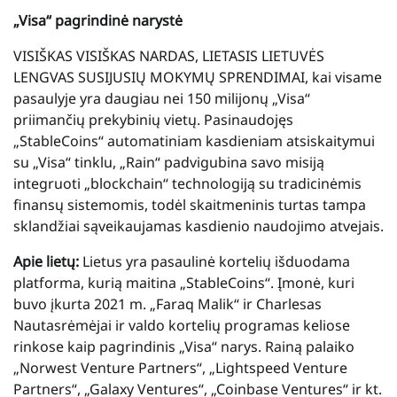
„Visa“ pagrindinė narystė
VISIŠKAS VISIŠKAS NARDAS, LIETASIS LIETUVĖS
LENGVAS SUSIJUSIŲ MOKYMŲ SPRENDIMAI, kai visame
pasaulyje yra daugiau nei 150 milijonų „Visa“
priimančių prekybinių vietų. Pasinaudojęs
„StableCoins“ automatiniam kasdieniam atsiskaitymui
su „Visa“ tinklu, „Rain“ padvigubina savo misiją
integruoti „blockchain“ technologiją su tradicinėmis
finansų sistemomis, todėl skaitmeninis turtas tampa
sklandžiai sąveikaujamas kasdienio naudojimo atvejais.
Apie lietų:
Lietus yra pasaulinė kortelių išduodama
platforma, kurią maitina „StableCoins“. Įmonė, kuri
buvo įkurta 2021 m.
„Faraq Malik“
ir
Charlesas
Nautas
rėmėjai ir valdo kortelių programas keliose
rinkose kaip pagrindinis „Visa“ narys. Rainą palaiko
„Norwest Venture Partners“, „Lightspeed Venture
Partners“, „Galaxy Ventures“, „Coinbase Ventures“ ir kt.