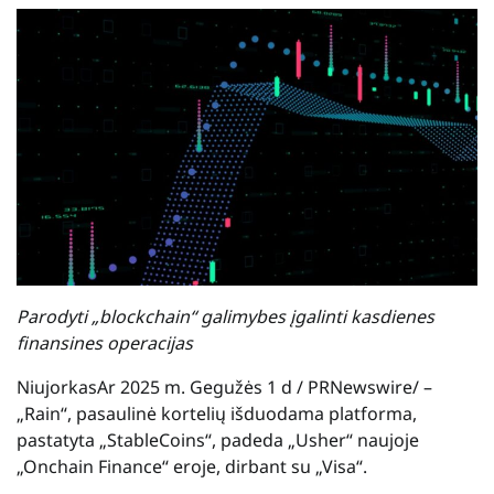
Parodyti „blockchain“ galimybes įgalinti kasdienes
finansines operacijas
Niujorkas
Ar
2025 m. Gegužės 1 d
/ PRNewswire/ –
„Rain“, pasaulinė kortelių išduodama platforma,
pastatyta „StableCoins“, padeda „Usher“ naujoje
„Onchain Finance“ eroje, dirbant su „Visa“.