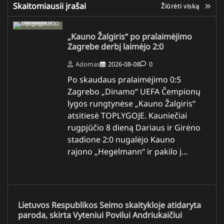
Skaitomiausii įrašai
Žiūrėti viską
„Kauno Žalgiris“ po pralaimėjimo
Zagrebe derbį laimėjo 2:0
Adomas
2026-08-08
0
Po skaudaus pralaimėjimo 0:5
Zagrebo „Dinamo“ UEFA Čempionų
lygos rungtynėse „Kauno Žalgiris“
atsitiesė TOPLYGOJE. Kauniečiai
rugpjūčio 8 dieną Dariaus ir Girėno
stadione 2:0 nugalėjo Kauno
rajono „Hegelmann“ ir pakilo į…
Lietuvos Respublikos Seimo skaitykloje atidaryta
paroda, skirta Vyteniui Povilui Andriukaičiui