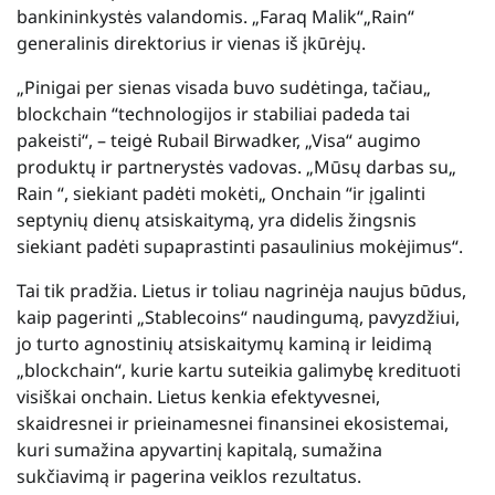
bankininkystės valandomis.
„Faraq Malik“
„Rain“
generalinis direktorius ir vienas iš įkūrėjų.
„Pinigai per sienas visada buvo sudėtinga, tačiau„
blockchain “technologijos ir stabiliai padeda tai
pakeisti“, – teigė Rubail Birwadker, „Visa“ augimo
produktų ir partnerystės vadovas. „Mūsų darbas su„
Rain “, siekiant padėti mokėti„ Onchain “ir įgalinti
septynių dienų atsiskaitymą, yra didelis žingsnis
siekiant padėti supaprastinti pasaulinius mokėjimus“.
Tai tik pradžia. Lietus ir toliau nagrinėja naujus būdus,
kaip pagerinti „Stablecoins“ naudingumą, pavyzdžiui,
jo turto agnostinių atsiskaitymų kaminą ir leidimą
„blockchain“, kurie kartu suteikia galimybę kredituoti
visiškai onchain. Lietus kenkia efektyvesnei,
skaidresnei ir prieinamesnei finansinei ekosistemai,
kuri sumažina apyvartinį kapitalą, sumažina
sukčiavimą ir pagerina veiklos rezultatus.