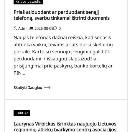
Kripto pasaulis
Prieš atiduodant ar parduodant senąjį
telefoną, svarbu tinkamai ištrinti duomenis
Admin
2026-08-09
0
Naujas telefonas dažnai reiškia, kad senasis
atitenka vaikui, tėvams ar atsiduria skelbimų
portale. Kartu su senuoju įrenginiu gali būti
perduodami ir išsaugoti slaptažodžiai,
prisijungimai prie paskyrų, banko kortelių ar
PIN…
Skaityti Daugiau
Politika
Laurynas Virbickas išrinktas naujuoju Lietuvos
regioninių atliekų tvarkymo centrų asociacijos