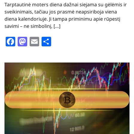
Tarptautinė moters diena dažnai siejama su gėlėmis ir
sveikinimais, tačiau jos prasmė neapsiriboja viena
diena kalendoriuje. Ji tampa priminimu apie rūpestį
savimi – ne simbolinį, […]
Facebook
Mastodon
Email
Share