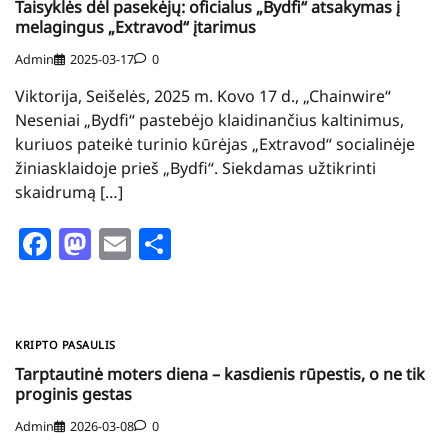
Taisyklės dėl pasekėjų: oficialus „Bydfi“ atsakymas į
melagingus „Extravod“ įtarimus
Admin
2025-03-17
0
Viktorija, Seišelės, 2025 m. Kovo 17 d., „Chainwire“
Neseniai „Bydfi“ pastebėjo klaidinančius kaltinimus,
kuriuos pateikė turinio kūrėjas „Extravod“ socialinėje
žiniasklaidoje prieš „Bydfi“. Siekdamas užtikrinti
skaidrumą […]
Facebook
Mastodon
Email
Share
KRIPTO PASAULIS
Tarptautinė moters diena – kasdienis rūpestis, o ne tik
proginis gestas
Admin
2026-03-08
0