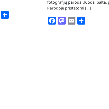
fotografijų paroda „Juoda, balta, p
Parodoje pristatomi […]
book
stodon
Email
Share
Facebook
Mastodon
Email
Share