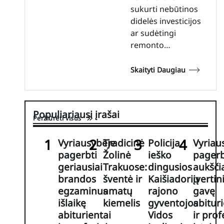
sukurti nebūtinos
didelės investicijos
ar sudėtingi
remonto…
Skaityti Daugiau
Populiariausi įrašai
Peržiūrėti visus
Vyriausybėje
Tradicinė
Policija
Vyriau
pagerbti
Žolinė
ieško
pagerb
geriausiai
Trakuose:
dingusios
aukšči
brandos
šventė ir
Kaišiadorių
įverti
egzaminus
amatų
rajono
gavę
išlaikę
kiemelis
gyventojos
abituri
abiturientai
Vidos
ir prof