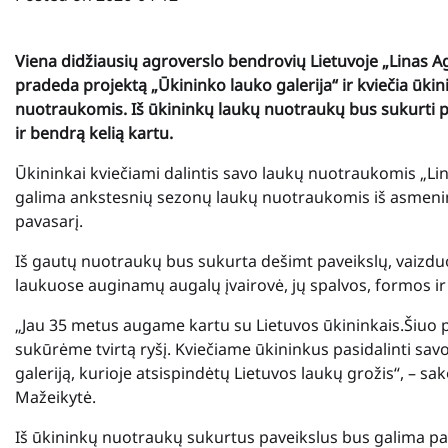
Viena didžiausių agroverslo bendrovių Lietuvoje „Linas Ag
pradeda projektą „Ūkininko lauko galerija“ ir kviečia ūkini
nuotraukomis. Iš ūkininkų laukų nuotraukų bus sukurti p
ir bendrą kelią kartu.
Ūkininkai kviečiami dalintis savo laukų nuotraukomis „Lin
galima ankstesnių sezonų laukų nuotraukomis iš asmenin
pavasarį.
Iš gautų nuotraukų bus sukurta dešimt paveikslų, vaizduo
laukuose auginamų augalų įvairovė, jų spalvos, formos ir 
„Jau 35 metus augame kartu su Lietuvos ūkininkais.
Šiuo 
sukūrėme tvirtą ryšį. Kviečiame ūkininkus pasidalinti sa
galeriją, kurioje atsispindėtų Lietuvos laukų grožis“, – s
Mažeikytė.
Iš ūkininkų nuotraukų sukurtus paveikslus bus galima p