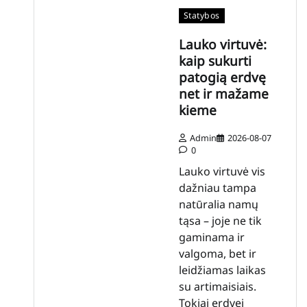
Statybos
Lauko virtuvė:
kaip sukurti
patogią erdvę
net ir mažame
kieme
Admin
2026-08-07
0
Lauko virtuvė vis
dažniau tampa
natūralia namų
tąsa – joje ne tik
gaminama ir
valgoma, bet ir
leidžiamas laikas
su artimaisiais.
Tokiai erdvei