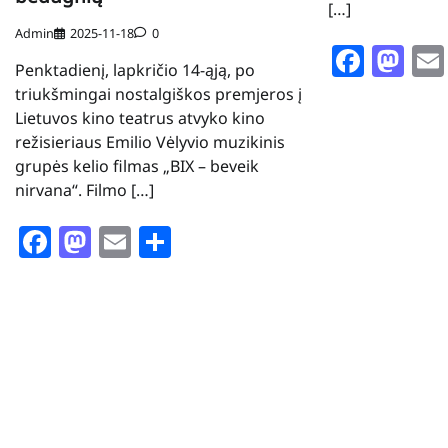
[…]
Admin
2025-11-18
0
Face
Ma
Penktadienį, lapkričio 14-ąją, po
triukšmingai nostalgiškos premjeros į
Lietuvos kino teatrus atvyko kino
režisieriaus Emilio Vėlyvio muzikinis
grupės kelio filmas „BIX – beveik
nirvana“. Filmo […]
Facebook
Mastodon
Email
Share