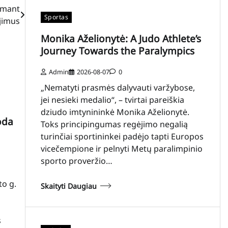
iimant
Sportas
jimus
Monika Aželionytė: A Judo Athlete’s
Journey Towards the Paralympics
Admin
2026-08-07
0
„Nematyti prasmės dalyvauti varžybose,
jei nesieki medalio“, – tvirtai pareiškia
dziudo imtynininkė Monika Aželionytė.
oda
Toks principingumas regėjimo negalią
turinčiai sportininkei padėjo tapti Europos
vicečempione ir pelnyti Metų paralimpinio
sporto proveržio…
to g.
Skaityti Daugiau
s