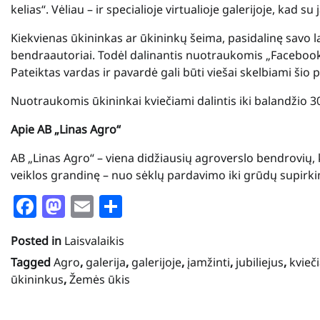
kelias“. Vėliau – ir specialioje virtualioje galerijoje, kad s
Kiekvienas ūkininkas ar ūkininkų šeima, pasidalinę savo 
bendraautoriai. Todėl dalinantis nuotraukomis „Facebook“
Pateiktas vardas ir pavardė gali būti viešai skelbiami šio 
Nuotraukomis ūkininkai kviečiami dalintis iki balandžio 3
Apie AB „Linas Agro“
AB „Linas Agro“ – viena didžiausių agroverslo bendrovių, kur
veiklos grandinę – nuo sėklų pardavimo iki grūdų supirk
Facebook
Mastodon
Email
Share
Posted in
Laisvalaikis
Tagged
Agro
,
galerija
,
galerijoje
,
įamžinti
,
jubiliejus
,
kvieč
ūkininkus
,
Žemės ūkis