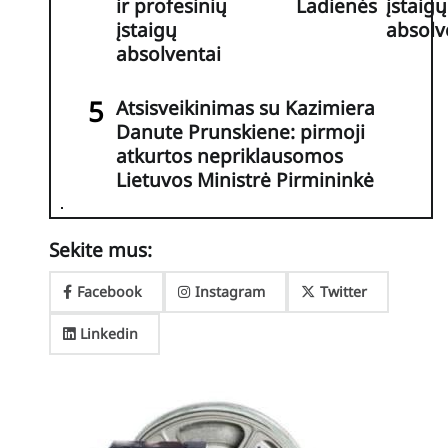
ir profesinių
Ladienės
įstaigų
įstaigų
absolv
absolventai
Atsisveikinimas su Kazimiera
Danute Prunskiene: pirmoji
atkurtos nepriklausomos
Lietuvos Ministrė Pirmininkė
Sekite mus:
Facebook
Instagram
Twitter
Linkedin