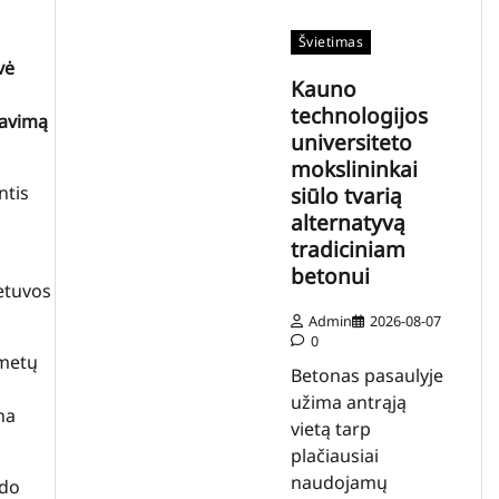
Švietimas
vė
Kauno
technologijos
iavimą
universiteto
mokslininkai
ntis
siūlo tvarią
alternatyvą
tradiciniam
betonui
ietuvos
Admin
2026-08-07
0
 metų
Betonas pasaulyje
užima antrąją
na
vietą tarp
plačiausiai
naudojamų
ūdo