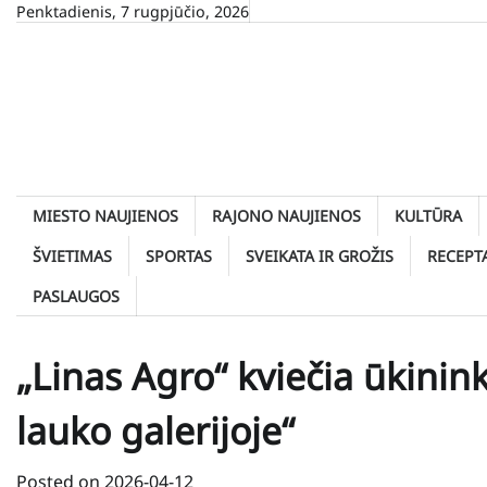
Skip
Penktadienis, 7 rugpjūčio, 2026
to
content
MIESTO NAUJIENOS
RAJONO NAUJIENOS
KULTŪRA
ŠVIETIMAS
SPORTAS
SVEIKATA IR GROŽIS
RECEPT
PASLAUGOS
„Linas Agro“ kviečia ūkinin
lauko galerijoje“
Posted on
2026-04-12