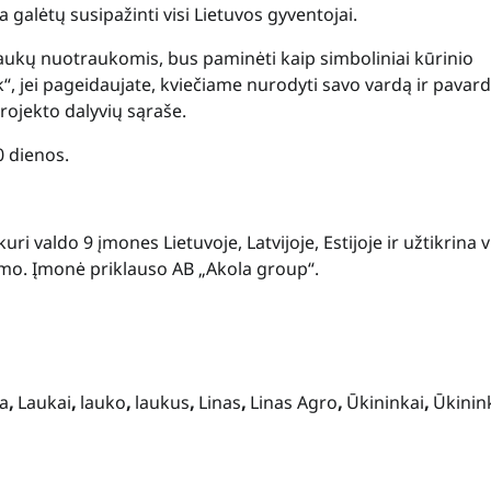
u ja galėtų susipažinti visi Lietuvos gyventojai.
laukų nuotraukomis, bus paminėti kaip simboliniai kūrinio
, jei pageidaujate, kviečiame nurodyti savo vardą ir pavard
projekto dalyvių sąraše.
0 dienos.
i valdo 9 įmones Lietuvoje, Latvijoje, Estijoje ir užtikrina v
imo. Įmonė priklauso AB „Akola group“.
ia
,
Laukai
,
lauko
,
laukus
,
Linas
,
Linas Agro
,
Ūkininkai
,
Ūkinin