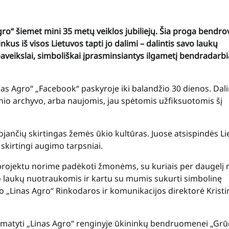
ro“ šiemet mini 35 metų veiklos jubiliejų. Šia proga bendro
nkus iš visos Lietuvos tapti jo dalimi – dalintis savo laukų
aveikslai, simboliškai įprasminsiantys ilgametį bendradarb
as Agro“ „Facebook“ paskyroje iki balandžio 30 dienos. Dali
io archyvo, arba naujomis, jau spėtomis užfiksuotomis šį
jančių skirtingas žemės ūkio kultūras. Juose atsispindės L
skirtingi augimo tarpsniai.
projektu norime padėkoti žmonėms, su kuriais per daugelį
vo laukų nuotraukomis ir kartu su mumis sukurti simbolinę
ako „Linas Agro“ Rinkodaros ir komunikacijos direktorė Kristi
amatyti „Linas Agro“ renginyje ūkininkų bendruomenei „Gr