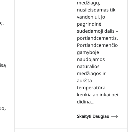
medžiagų,
nusileisdamas tik
vandeniui. Jo
ę.
pagrindinė
sudedamoji dalis –
portlandcementis.
Portlandcemenčio
gamyboje
naudojamos
isą
natūralios
medžiagos ir
aukšta
temperatūra
kenkia aplinkai bei
didina…
ko
,
Skaityti Daugiau