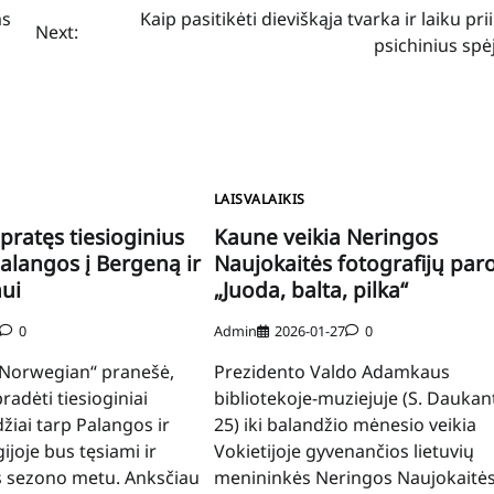
ms
Kaip pasitikėti dieviškąja tvarka ir laiku pr
Next:
psichinius spė
LAISVALAIKIS
pratęs tiesioginius
Kaune veikia Neringos
Palangos į Bergeną ir
Naujokaitės fotografijų par
ui
„Juoda, balta, pilka“
0
Admin
2026-01-27
0
Norwegian“ pranešė,
Prezidento Valdo Adamkaus
radėti tiesioginiai
bibliotekoje-muziejuje (S. Daukan
žiai tarp Palangos ir
25) iki balandžio mėnesio veikia
joje bus tęsiami ir
Vokietijoje gyvenančios lietuvių
s sezono metu. Anksčiau
menininkės Neringos Naujokaitė