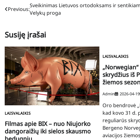
Navigacija
Sveikinimas Lietuvos ortodoksams ir sentikia
Previous:
Velykų proga
tarp
įrašų
Susiję įrašai
LAISVALAIKIS
„Norwegian“ 
skrydžius iš 
žiemos sezon
Admin
2026-04-19
Oro bendrovė „
kad kovo 31 d. p
LAISVALAIKIS
reguliarūs skryd
Filmas apie BIX – nuo Niujorko
Bergeno Norvegi
dangoraižių iki sielos skausmo
aviacijos žiemo
bedugnių