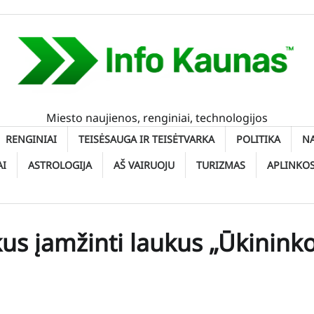
Miesto naujienos, renginiai, technologijos
RENGINIAI
TEISĖSAUGA IR TEISĖTVARKA
POLITIKA
N
AI
ASTROLOGIJA
AŠ VAIRUOJU
TURIZMAS
APLINKO
kus įamžinti laukus „Ūkinink