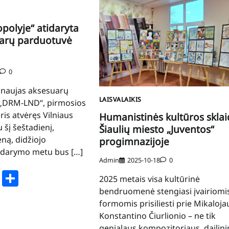
opolyje“ atidaryta
uarų parduotuvė
0
a naujas aksesuarų
LAISVALAIKIS
 „DRM-LND“, pirmosios
is atvėręs Vilniaus
Humanistinės kultūros sklai
u šį šeštadienį,
Šiaulių miesto „Juventos“
eną, didžiojo
progimnazijoje
idarymo metu bus […]
Admin
2025-10-18
0
book
stodon
Email
Share
2025 metais visa kultūrinė
bendruomenė stengiasi įvairiomi
formomis prisiliesti prie Mikaloja
Konstantino Čiurlionio – ne tik
genialaus kompozitoriaus, dailini