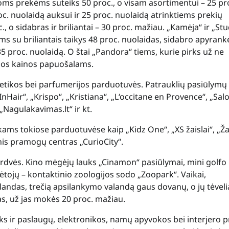
ms prekėms suteiks 50 proc., o visam asortimentui – 25 pr
oc. nuolaidą auksui ir 25 proc. nuolaidą atrinktiems prekių
o sidabras ir briliantai – 30 proc. mažiau. „Kamėja“ ir „Stu
 su briliantais taikys 48 proc. nuolaidas, sidabro apyrank
3
5 proc. nuolaidą. O štai „Pandora“ tiems, kurie pirks už ne
sos kainos papuošalams.
tikos bei parfumerijos parduotuvės. Patrauklių pasiūlymų
„InHair“, „Krispo“, „Kristiana“, „L‘occitane en Provence“, „Sal
„Nagulakavimas.lt“ ir kt.
kams tokiose parduotuvėse kaip „Kidz One“, „XS žaislai“, „Ža
inis pramogų centras „CurioCity“.
erdvės. Kino mėgėjų lauks „Cinamon“ pasiūlymai, mini golfo
ojų – kontaktinio zoologijos sodo „Zoopark“. Vaikai,
andas, trečią apsilankymo valandą gaus dovanų, o jų tėvelia
, už jas mokės 20 proc. mažiau.
 ir paslaugų, elektronikos, namų apyvokos bei interjero p