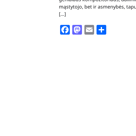
mąstytojo, bet ir asmenybės, tap
[…]
Facebook
Mastodon
Email
Share