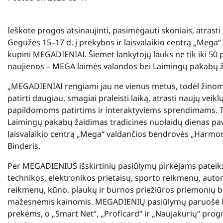
Ieškote progos atsinaujinti, pasimėgauti skoniais, atrasti
Gegužės 15–17 d. į prekybos ir laisvalaikio centrą „Mega“ 
kupini MEGADIENIAI. Šiemet lankytojų lauks ne tik iki 50 p
naujienos – MEGA laimės valandos bei Laimingų pakabų 
„MEGADIENIAI rengiami jau ne vienus metus, todėl žinome, 
patirti daugiau, smagiai praleisti laiką, atrasti naujų ve
papildomoms patirtims ir interaktyviems sprendimams. Ti
Laimingų pakabų žaidimas tradicines nuolaidų dienas pav
laisvalaikio centrą „Mega“ valdančios bendrovės „Harmo
Binderis.
Per MEGADIENIUS išskirtinių pasiūlymų pirkėjams patei
technikos, elektronikos prietaisų, sporto reikmenų, auto
reikmenų, kūno, plaukų ir burnos priežiūros priemonių bei 
mažesnėmis kainomis. MEGADIENIŲ pasiūlymų paruošė ir „
prekėms, o „Smart Net“, „Proficard“ ir „Naujakurių“ prog