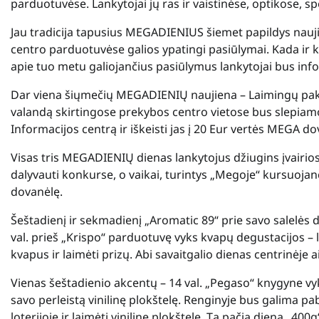
parduotuvėse. Lankytojai jų ras ir vaistinėse, optikose, 
Jau tradicija tapusius MEGADIENIUS šiemet papildys nauj
centro parduotuvėse galios ypatingi pasiūlymai. Kada ir k
apie tuo metu galiojančius pasiūlymus lankytojai bus in
Dar viena šiųmečių MEGADIENIŲ naujiena – Laimingų pakabų 
valandą skirtingose prekybos centro vietose bus slepiamos
Informacijos centrą ir iškeisti jas į 20 Eur vertės MEGA d
Visas tris MEGADIENIŲ dienas lankytojus džiugins įvairios 
dalyvauti konkurse, o vaikai, turintys „Megoje“ kursuojanč
dovanėlę.
Šeštadienį ir sekmadienį „Aromatic 89“ prie savo salelės d
val. prieš „Krispo“ parduotuvę vyks kvapų degustacijos – 
kvapus ir laimėti prizų. Abi savaitgalio dienas centrinėje 
Vienas šeštadienio akcentų – 14 val. „Pegaso“ knygyne vyks
savo perleistą vinilinę plokštelę. Renginyje bus galima pa
loterijoje ir laimėti vinilinę plokštelę. Tą pačią dieną „40