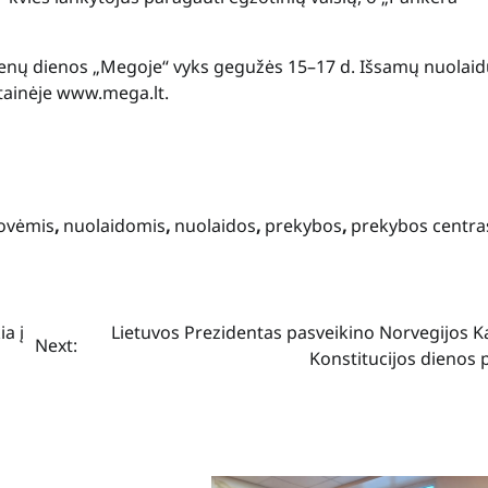
menų dienos „Megoje“ vyks gegužės 15–17 d. Išsamų nuolai
tainėje
www.mega.lt
.
ovėmis
,
nuolaidomis
,
nuolaidos
,
prekybos
,
prekybos centra
ia į
Lietuvos Prezidentas pasveikino Norvegijos K
Next:
Konstitucijos dienos 