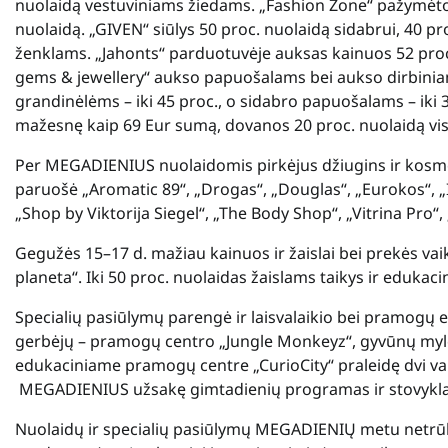
nuolaidą vestuviniams žiedams. „Fashion Zone“ pažymėto
nuolaidą. „GIVEN“ siūlys 50 proc. nuolaidą sidabrui, 40 pr
ženklams. „Jahonts“ parduotuvėje auksas kainuos 52 proc., 
gems & jewellery“ aukso papuošalams bei aukso dirbiniams
grandinėlėms – iki 45 proc., o sidabro papuošalams – iki
mažesnę kaip 69 Eur sumą, dovanos 20 proc. nuolaidą vi
Per MEGADIENIUS nuolaidomis pirkėjus džiugins ir kosme
paruošė „
Aromatic 89
“, „
Drogas
“, „
Douglas
“, „Eurokos“, 
„Shop by Viktorija Siegel“, „The Body Shop“, „Vitrina Pro“, 
Gegužės 15–17 d. mažiau kainuos ir žaislai bei prekės vai
planeta“. Iki 50 proc. nuolaidas žaislams taikys ir edukac
Specialių pasiūlymų parengė ir laisvalaikio bei pramogų 
gerbėjų – pramogų centro „Jungle Monkeyz“, gyvūnų mylėt
edukaciniame pramogų centre „CurioCity“ praleidę dvi val
MEGADIENIUS užsakę gimtadienių programas ir stovyklas
Nuolaidų ir specialių pasiūlymų MEGADIENIŲ metu netrūks