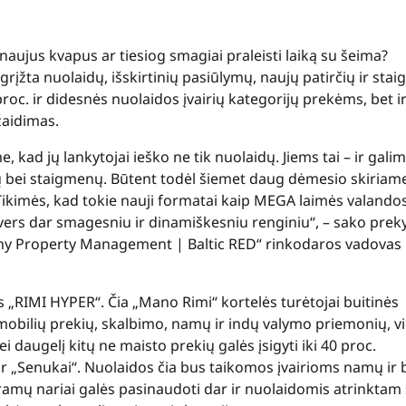
 naujus kvapus ar tiesiog smagiai praleisti laiką su šeima?
grįžta nuolaidų, išskirtinių pasiūlymų, naujų patirčių ir sta
roc. ir didesnės nuolaidos įvairių kategorijų prekėms, bet ir
žaidimas.
kad jų lankytojai ieško ne tik nuolaidų. Jiems tai – ir gali
iklų bei staigmenų. Būtent todėl šiemet daug dėmesio skiriam
kimės, kad tokie nauji formatai kaip MEGA laimės valandos
ers dar smagesniu ir dinamiškesniu renginiu“, – sako preky
ny Property Management | Baltic RED“ rinkodaros vadovas 
ks
„RIMI HYPER“. Čia „Mano Rimi“ kortelės turėtojai buitinės
mobilių prekių, skalbimo, namų ir indų valymo priemonių, v
daugelį kitų ne maisto prekių galės įsigyti iki 40 proc.
Senukai“. Nuolaidos čia bus taikomos įvairioms namų ir b
ramų nariai galės pasinaudoti dar ir nuolaidomis atrinktam