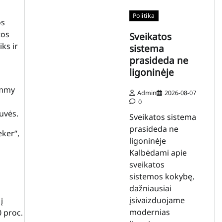
Politika
os
tos
Sveikatos
ks ir
sistema
prasideda ne
ligoninėje
ommy
Admin
2026-08-07
0
tuvės
.
Sveikatos sistema
prasideda ne
eker“,
ligoninėje
Kalbėdami apie
sveikatos
sistemos kokybę,
dažniausiai
įsivaizduojame
į
modernias
0 proc.