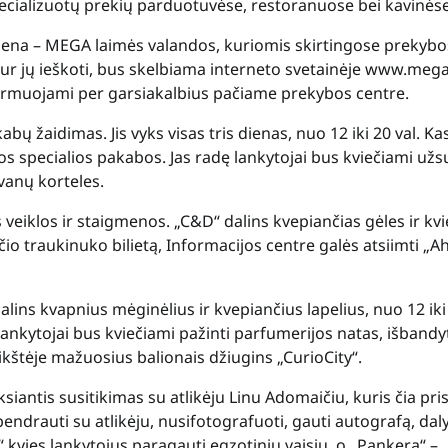
specializuotų prekių parduotuvėse, restoranuose bei kavinėse
iena – MEGA laimės valandos, kuriomis skirtingose prekybo
ur jų ieškoti, bus skelbiama interneto svetainėje
www.mega.
formuojami per garsiakalbius pačiame prekybos centre.
žaidimas. Jis vyks visas tris dienas, nuo 12 iki 20 val. Ka
 specialios pakabos. Jas radę lankytojai bus kviečiami užsu
ovanų korteles.
veiklos ir staigmenos. „C&D“ dalins kvepiančias gėles ir kvi
io traukinuko bilietą, Informacijos centre galės atsiimti „A
alins kvapnius mėginėlius ir kvepiančius lapelius, nuo 12 iki
lankytojai bus kviečiami pažinti parfumerijos natas, išbandy
aikštėje mažuosius balionais džiugins „CurioCity“.
iantis susitikimas su atlikėju Linu Adomaičiu, kuris čia pri
bendrauti su atlikėju, nusifotografuoti, gauti autografą, dal
0g“ kvies lankytojus paragauti egzotinių vaisių, o „Pankera“ –