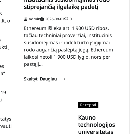
.
stiprėjančią ilgalaikę padėtį
s
Admin
2026-08-07
0
lt
, o
Ethereum išlieka arti 1 900 USD ribos,
tačiau techniniai proveržiai, institucinis
s
susidomėjimas ir dideli turto įsigijimai
kti į
rodo augančią paslėptą jėgą. Ethereum
laikosi netoli 1 900 USD lygio, nors per
pastąjį…
es
ha“
Skaityti Daugiau
 19
ti
Receptai
Kauno
statys
technologijos
yvauti
universitetas