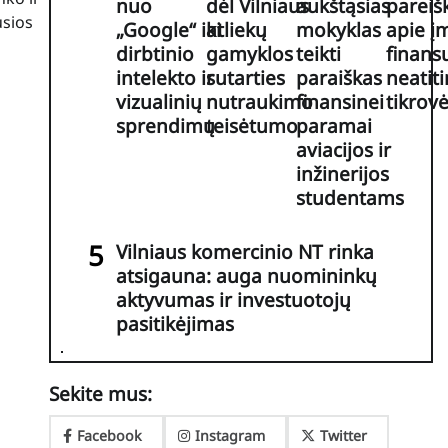
nuo
dėl Vilniaus
aukštąsias
pareiš
usios
„Google“ iki
atliekų
mokyklas
apie į
dirbtinio
gamyklos
teikti
finans
intelekto ir
sutarties
paraiškas
neatit
vizualinių
nutraukimo
finansinei
tikrov
sprendimų
teisėtumo
paramai
aviacijos ir
inžinerijos
studentams
Vilniaus komercinio NT rinka
atsigauna: auga nuomininkų
aktyvumas ir investuotojų
pasitikėjimas
Sekite mus:
Facebook
Instagram
Twitter