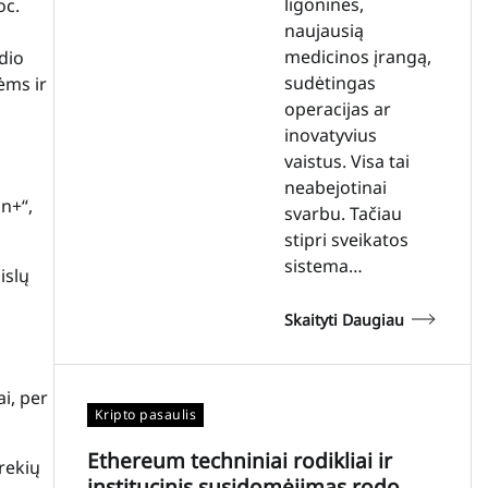
ligonines,
oc.
naujausią
medicinos įrangą,
dio
sudėtingas
ėms ir
operacijas ar
inovatyvius
vaistus. Visa tai
neabejotinai
on+“,
svarbu. Tačiau
stipri sveikatos
sistema…
islų
Skaityti Daugiau
i, per
Kripto pasaulis
Ethereum techniniai rodikliai ir
rekių
institucinis susidomėjimas rodo