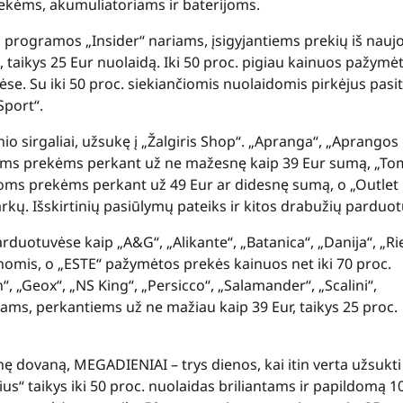
 prekėms, akumuliatoriams ir baterijoms.
rogramos „Insider“ nariams, įsigyjantiems prekių iš nauj
 taikys 25 Eur nuolaidą. Iki 50 proc. pigiau kainuos pažymė
se. Su iki 50 proc. siekiančiomis nuolaidomis pirkėjus pasiti
Sport“.
o sirgaliai, užsukę į „Žalgiris Shop“.
„Apranga“, „Aprangos
otoms prekėms perkant už ne mažesnę kaip 39 Eur sumą, „T
otoms prekėms perkant už 49 Eur ar didesnę sumą, o „Outlet
arkų.
Išskirtinių pasiūlymų pateiks ir kitos drabužių parduo
rduotuvėse kaip „A&G“, „Alikante“, „Batanica“, „Danija“, „Ri
inomis, o „ESTE“ pažymėtos prekės kainuos net iki 70 proc.
, „Geox“, „NS King“, „Persicco“, „Salamander“, „Scalini“,
jams, perkantiems už ne mažiau kaip 39 Eur, taikys
25 proc.
inę dovaną, MEGADIENIAI – trys dienos, kai itin verta užsukti 
us“ taikys iki 50 proc. nuolaidas briliantams ir papildomą 1