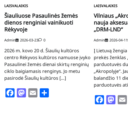
LAISVALAIKIS
LAISVALAIKIS
Šiauliuose Pasaulinės žemės
Vilniaus „Akr
dienos renginiai vainikuoti
nauja akses
Rėkyvoje
„DRM-LND“
Admin
2026-03-23
0
Admin
2026-04-11
2026 m. kovo 20 d. Šiaulių kultūros
Į Lietuvą žengi
centro Rėkyvos kultūros namuose įvyko
prekės ženklas
Pasaulinei žemės dienai skirtų renginių
parduotuvės dur
ciklo baigiamasis renginys. Jo metu
„Akropolyje“. Ja
pasirodė Šiaulių kultūros […]
balandžio 11 di
parduotuvės at
Facebook
Mastodon
Email
Share
Face
Ma