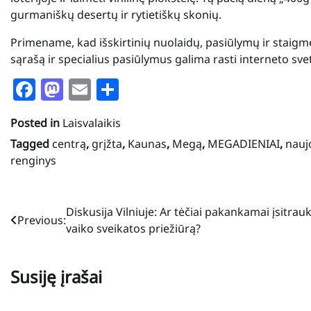
gurmaniškų desertų ir rytietiškų skonių.
Primename, kad išskirtinių nuolaidų, pasiūlymų ir staig
sąrašą ir specialius pasiūlymus galima rasti interneto sve
Facebook
Mastodon
Email
Share
Posted in
Laisvalaikis
Tagged
centrą
,
grįžta
,
Kaunas
,
Megą
,
MEGADIENIAI
,
nauj
renginys
Navigacija
Diskusija Vilniuje: Ar tėčiai pakankamai įsitrauk
Previous:
vaiko sveikatos priežiūrą?
tarp
įrašų
Susiję įrašai