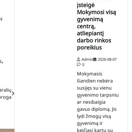
įsteigė
Mokymosi visą
dų
gyvenimą
centrą,
atliepiantį
darbo rinkos
poreikius
Admin
2026-08-07
s
,
0
Mokymasis
šiandien nebėra
susijęs su vienu
aralių
gyvenimo tarpsniu
proga
ar nesibaigia
gavus diplomą. Jis
lydi žmogų visą
gyvenimą ir
keičiasi kartu su