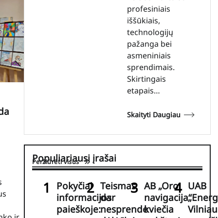
profesiniais
iššūkiais,
technologijų
pažanga bei
asmeniniais
sprendimais.
Skirtingais
etapais…
da
Skaityti Daugiau
Populiariausi įrašai
Peržiūrėti visus
s
Pokyčiai
Teismas
AB „Oro
UAB
us
informacijos
dar
navigacija“
„Ener
paieškoje:
nesprendė
kviečia
Vilnia
nko ir