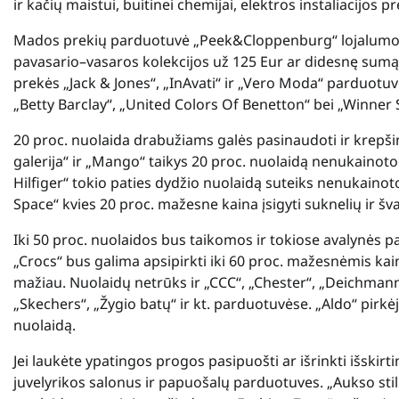
ir kačių maistui, buitinei chemijai, elektros instaliacijos
Mados prekių parduotuvė „Peek&Cloppenburg“ lojalumo p
pavasario–vasaros kolekcijos už 125 Eur ar didesnę sumą,
prekės „
Jack & Jones
“, „InAvati“ ir „Vero Moda“ parduotuvė
„
Betty Barclay
“, „
United Colors Of Benetton
“ bei „
Winner 
20 proc. nuolaida drabužiams galės pasinaudoti ir krepšini
galerija“ ir „Mango“ taikys 20 proc. nuolaidą nenukain
Hilfiger“ tokio paties dydžio nuolaidą suteiks nenukain
Space“ kvies 20 proc. mažesne kaina įsigyti suknelių ir šv
Iki 50 proc. nuolaidos bus taikomos ir tokiose avalynės pa
„Crocs“ bus galima apsipirkti iki 60 proc. mažesnėmis ka
mažiau. Nuolaidų netrūks ir „CCC“, „Chester“, „Deichmann“
„Skechers“, „Žygio batų“ ir kt. parduotuvėse.
„Aldo“ pirkė
nuolaidą.
Jei laukėte ypatingos progos pasipuošti ar išrinkti išskirt
juvelyrikos salonus ir papuošalų parduotuves. „Aukso stili