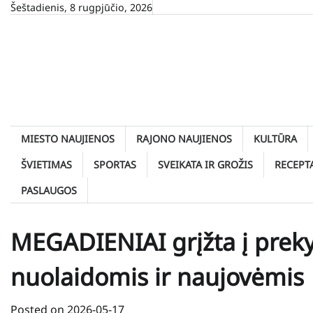
Skip
Šeštadienis, 8 rugpjūčio, 2026
to
content
MIESTO NAUJIENOS
RAJONO NAUJIENOS
KULTŪRA
ŠVIETIMAS
SPORTAS
SVEIKATA IR GROŽIS
RECEPT
PASLAUGOS
MEGADIENIAI grįžta į prek
nuolaidomis ir naujovėmis
Posted on
2026-05-17