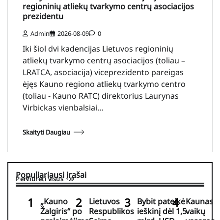
regioninių atliekų tvarkymo centrų asociacijos
prezidentu
Admin
2026-08-09
0
Iki šiol dvi kadencijas Lietuvos regioninių
atliekų tvarkymo centrų asociacijos (toliau –
LRATCA, asociacija) viceprezidento pareigas
ėjęs Kauno regiono atliekų tvarkymo centro
(toliau - Kauno RATC) direktorius Laurynas
Virbickas vienbalsiai…
Skaityti Daugiau
Populiariausi įrašai
Peržiūrėti visus
„Kauno
Lietuvos
Bybit pateikė
Kaunas
Žalgiris“ po
Respublikos
ieškinį dėl 1,5
vaikų