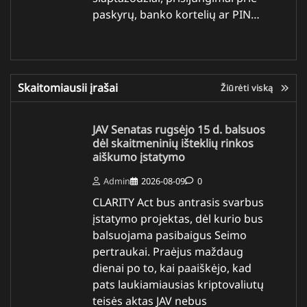
paskyrų, banko kortelių ar PIN…
Skaitomiausii įrašai
Žiūrėti viską
JAV Senatas rugsėjo 15 d. balsuos
dėl skaitmeninių išteklių rinkos
aiškumo įstatymo
Admin
2026-08-09
0
CLARITY Act bus antrasis svarbus
įstatymo projektas, dėl kurio bus
balsuojama pasibaigus Seimo
pertraukai. Praėjus maždaug
dienai po to, kai paaiškėjo, kad
pats laukiamiausias kriptovaliutų
teisės aktas JAV nebus