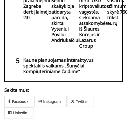
pralaimėjimo
Seimo
mlrd. USD
vasaros
Zagrebe
skaitykloje
kriptovaliutos
užimtum
derbį laimėjo
atidaryta
vagystės,
skyrė 76
2:0
paroda,
siekdama
tūkst.
skirta
atsakomybės
eurų
Vyteniui
iš Šiaurės
Povilui
Korėjos ir
Andriukaičiui
Lazarus
Group
Kaune planuojamas interaktyvus
spektaklis vaikams „Šunyčiai
kompiuteriniame žaidime“
Sekite mus:
Facebook
Instagram
Twitter
Linkedin