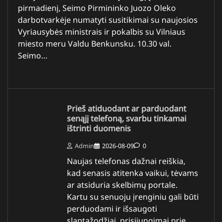
pirmadienį, Seimo Pirmininko Juozo Oleko
darbotvarkėje numatyti susitikimai su naujosios
Vyriausybės ministrais ir pokalbis su Vilniaus
miesto meru Valdu Benkunsku. 10.30 val.
Seimo…
Prieš atiduodant ar parduodant
senąjį telefoną, svarbu tinkamai
ištrinti duomenis
Admin
2026-08-09
0
Naujas telefonas dažnai reiškia,
kad senasis atitenka vaikui, tėvams
ar atsiduria skelbimų portale.
Kartu su senuoju įrenginiu gali būti
perduodami ir išsaugoti
slaptažodžiai, prisijungimai prie