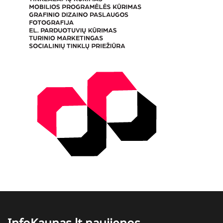
InfoKaunas.lt naujienos