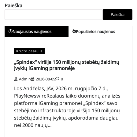
Paieška
Paieška
Naujausios naujienos
Populiarios naujienos
Kripto pasaulis
„Spindex“ viršija 150 milijonų stebėtų žaidimų
įvykių iGaming pramonėje
Admin
2026-08-09
0
Los Andželas, JAV, 2026 m. rugpjūčio 7 d.,
PlayNewswireRealaus laiko duomenų analizės
platforma iGaming pramonei „Spindex“ savo
stebėjimo infrastruktūroje viršijo 150 milijonų
stebėtų žaidimų įvykių, apdorodama daugiau
nei 2000 naujų…