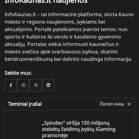
InfoKaunas.lt – tai informacinė platforma, skirta Kauno
miesto ir regiono naujienoms, įvykiams bei
aktualijoms. Portale pateikiamos įvairios temos: nuo
sporto ir kultūros iki verslo ir kasdienio gyvenimo
aktualijų. Portalas siekia informuoti kauniečius ir
miesto svečius apie svarbiausius įvykius, skatinti
bendruomeniškumą bei dalintis naudinga informacija.
Sekite mus:
Facebook
Instagram
Twitter
Linkedin
Teminiai įrašai
Žiūrėti viską
„Spindex“ viršija 150 milijonų
stebėtų žaidimų įvykių iGaming
pramonėje