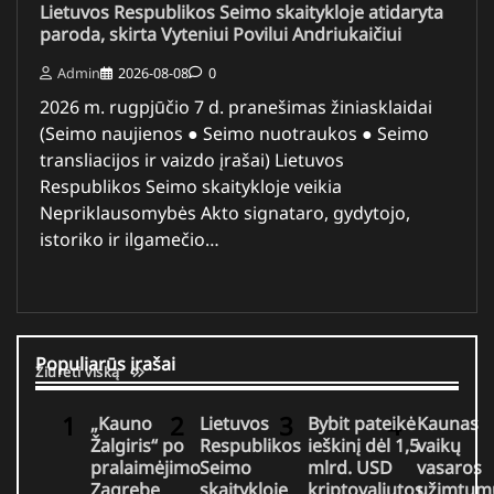
Lietuvos Respublikos Seimo skaitykloje atidaryta
paroda, skirta Vyteniui Povilui Andriukaičiui
Admin
2026-08-08
0
2026 m. rugpjūčio 7 d. pranešimas žiniasklaidai
(Seimo naujienos ● Seimo nuotraukos ● Seimo
transliacijos ir vaizdo įrašai) Lietuvos
Respublikos Seimo skaitykloje veikia
Nepriklausomybės Akto signataro, gydytojo,
istoriko ir ilgamečio…
Populiarūs įrašai
Žiūrėti viską
„Kauno
Lietuvos
Bybit pateikė
Kaunas
Žalgiris“ po
Respublikos
ieškinį dėl 1,5
vaikų
pralaimėjimo
Seimo
mlrd. USD
vasaros
Zagrebe
skaitykloje
kriptovaliutos
užimtum