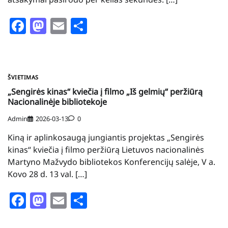
Facebook
Mastodon
Email
Share
ŠVIETIMAS
„Sengirės kinas“ kviečia į filmo „Iš gelmių“ peržiūrą
Nacionalinėje bibliotekoje
Admin
2026-03-13
0
Kiną ir aplinkosaugą jungiantis projektas „Sengirės
kinas“ kviečia į filmo peržiūrą Lietuvos nacionalinės
Martyno Mažvydo bibliotekos Konferencijų salėje, V a.
Kovo 28 d. 13 val. […]
Facebook
Mastodon
Email
Share