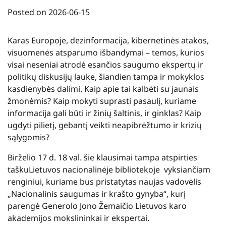
Posted on
2026-06-15
Karas Europoje, dezinformacija, kibernetinės atakos,
visuomenės atsparumo išbandymai – temos, kurios
visai neseniai atrodė esančios saugumo ekspertų ir
politikų diskusijų lauke, šiandien tampa ir mokyklos
kasdienybės dalimi. Kaip apie tai kalbėti su jaunais
žmonėmis? Kaip mokyti suprasti pasaulį, kuriame
informacija gali būti ir žinių šaltinis, ir ginklas? Kaip
ugdyti pilietį, gebantį veikti neapibrėžtumo ir krizių
sąlygomis?
Birželio 17 d. 18 val. š
ie klausimai tampa atspirties
tašku
Lietuvos nacionalinėje bibliotekoje
vyksiančiam
renginiui, kuriame bus pristatytas naujas vadovėlis
„Nacionalinis saugumas ir krašto gynyba“, kurį
parengė Generolo Jono Žemaičio Lietuvos karo
akademijos mokslininkai ir ekspertai.