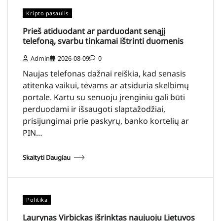
Kripto pasaulis
Prieš atiduodant ar parduodant senąjį
telefoną, svarbu tinkamai ištrinti duomenis
Admin
2026-08-09
0
Naujas telefonas dažnai reiškia, kad senasis
atitenka vaikui, tėvams ar atsiduria skelbimų
portale. Kartu su senuoju įrenginiu gali būti
perduodami ir išsaugoti slaptažodžiai,
prisijungimai prie paskyrų, banko kortelių ar
PIN…
Skaityti Daugiau
Politika
Laurynas Virbickas išrinktas naujuoju Lietuvos