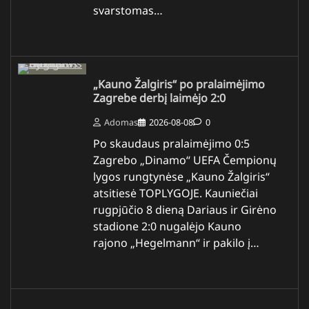
svarstomas…
„Kauno Žalgiris“ po pralaimėjimo
Zagrebe derbį laimėjo 2:0
Adomas
2026-08-08
0
Po skaudaus pralaimėjimo 0:5
Zagrebo „Dinamo“ UEFA Čempionų
lygos rungtynėse „Kauno Žalgiris“
atsitiesė TOPLYGOJE. Kauniečiai
rugpjūčio 8 dieną Dariaus ir Girėno
stadione 2:0 nugalėjo Kauno
rajono „Hegelmann“ ir pakilo į…