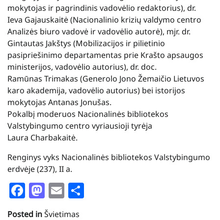
mokytojas ir pagrindinis vadovėlio redaktorius), dr.
Ieva Gajauskaitė (Nacionalinio krizių valdymo centro
Analizės biuro vadovė ir vadovėlio autorė), mjr. dr.
Gintautas
Jakštys
(Mobilizacijos ir pilietinio
pasipriešinimo departamentas prie Krašto apsaugos
ministerijos, vadovėlio autorius), dr. doc.
Ramūnas
Trimakas
(Generolo Jono Žemaičio Lietuvos
karo akademija, vadovėlio autorius) bei istorijos
mokytojas Antanas Jonušas.
Pokalbį
moderuos
Nacionalinės bibliotekos
Valstybingumo centro vyriausioji tyrėja
Laura
Charbakaitė
.
Renginys vyks Nacionalinės bibliotekos Valstybingumo
erdvėje (237), II a.
Facebook
Mastodon
Email
Share
Posted in
Švietimas