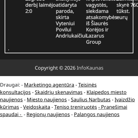
derbį laimėjo
atidaryta
vagystės,
skyrė 76
2:0
paroda,
siekdama
tūkst.
skirta
atsakomybės
eurų
Vyteniui
iš Šiaurės
Povilui
Korėjos ir
Andriukaičiui
Lazarus
Group
Copyright © 2026
InfoKaunas
Draugai: -
Marketingo agentūra
-
Teisinės
konsultacijos
-
Skaidrių skenavimas
-
Klaipedos miesto
naujienos
-
Miesto naujienos
-
Saulius Narbutas
-
Įvaizdžio
kūrimas
-
Veidoskaita
-
Teniso treniruotės
- Pranešimai
spaudai -
-
Regionų naujienos
-
Palangos naujienos