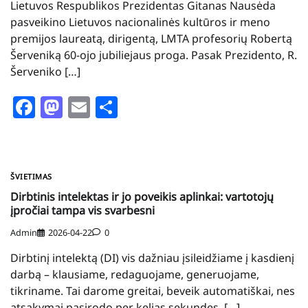
Lietuvos Respublikos Prezidentas Gitanas Nausėda
pasveikino Lietuvos nacionalinės kultūros ir meno
premijos laureatą, dirigentą, LMTA profesorių Robertą
Šerveniką 60-ojo jubiliejaus proga. Pasak Prezidento, R.
Šerveniko […]
Facebook
Mastodon
Email
Share
ŠVIETIMAS
Dirbtinis intelektas ir jo poveikis aplinkai: vartotojų
įpročiai tampa vis svarbesni
Admin
2026-04-22
0
Dirbtinį intelektą (DI) vis dažniau įsileidžiame į kasdienį
darbą – klausiame, redaguojame, generuojame,
tikriname. Tai darome greitai, beveik automatiškai, nes
atsakymai pasirodo per kelias sekundes. […]