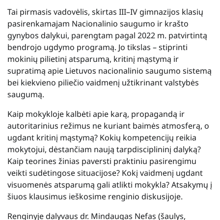
Tai pirmasis vadovėlis, skirtas III–IV gimnazijos klasių
pasirenkamajam Nacionalinio saugumo ir krašto
gynybos dalykui, parengtam pagal 2022 m. patvirtintą
bendrojo ugdymo programą. Jo tikslas – stiprinti
mokinių pilietinį atsparumą, kritinį mąstymą ir
supratimą apie Lietuvos nacionalinio saugumo sistemą
bei kiekvieno piliečio vaidmenį užtikrinant valstybės
saugumą.
Kaip mokykloje kalbėti apie karą, propagandą ir
autoritarinius režimus ne kuriant baimės atmosferą, o
ugdant kritinį mąstymą? Kokių kompetencijų reikia
mokytojui, dėstančiam naują tarpdisciplininį dalyką?
Kaip teorines žinias paversti praktiniu pasirengimu
veikti sudėtingose situacijose? Kokį vaidmenį ugdant
visuomenės atsparumą gali atlikti mokykla? Atsakymų į
šiuos klausimus ieškosime renginio diskusijoje.
Renginyje dalyvaus dr. Mindaugas
Nefas
(šaulys,