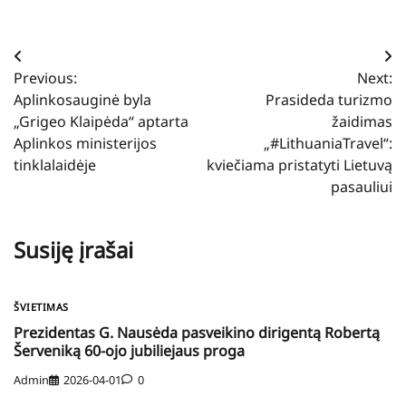
Navigacija
Previous:
Next:
tarp
Aplinkosauginė byla
Prasideda turizmo
įrašų
„Grigeo Klaipėda“ aptarta
žaidimas
Aplinkos ministerijos
„#LithuaniaTravel“:
tinklalaidėje
kviečiama pristatyti Lietuvą
pasauliui
Susiję įrašai
ŠVIETIMAS
Prezidentas G. Nausėda pasveikino dirigentą Robertą
Šerveniką 60-ojo jubiliejaus proga
Admin
2026-04-01
0