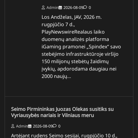
Admin
2026-08-09
0
Los Andželas, JAV, 2026 m.
rugpjūčio 7 d.,
PlayNewswireRealaus laiko
duomenų analizės platforma
iGaming pramonei „Spindex“ savo
stebėjimo infrastruktūroje viršijo
150 milijonų stebėtų žaidimų
įvykių, apdorodama daugiau nei
2000 naujų…
Seimo Pirmininkas Juozas Olekas susitiks su
Vyriausybės nariais ir Vilniaus meru
Admin
2026-08-09
0
Artėjant rudens Seimo sesijai, rugpjūčio 10 d.,