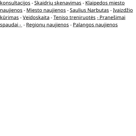
konsultacijos
-
Skaidrių skenavimas
-
Klaipedos miesto
naujienos
-
Miesto naujienos
-
Saulius Narbutas
-
Įvaizdžio
kūrimas
-
Veidoskaita
-
Teniso treniruotės
- Pranešimai
spaudai -
-
Regionų naujienos
-
Palangos naujienos