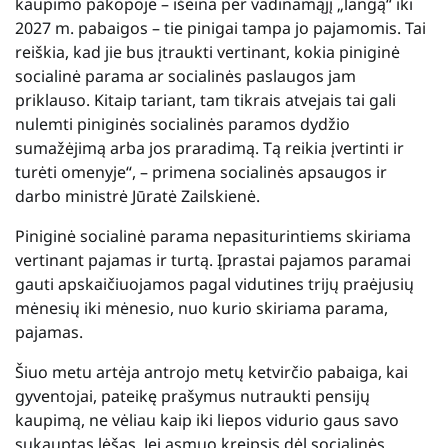
kaupimo pakopoje – išeina per vadinamąjį „langą“ iki
2027 m. pabaigos – tie pinigai tampa jo pajamomis. Tai
reiškia, kad jie bus įtraukti vertinant, kokia piniginė
socialinė parama ar socialinės paslaugos jam
priklauso. Kitaip tariant, tam tikrais atvejais tai gali
nulemti piniginės socialinės paramos dydžio
sumažėjimą arba jos praradimą. Tą reikia įvertinti ir
turėti omenyje“, – primena socialinės apsaugos ir
darbo ministrė Jūratė Zailskienė.
Piniginė socialinė parama nepasiturintiems skiriama
vertinant pajamas ir turtą. Įprastai pajamos paramai
gauti apskaičiuojamos pagal vidutines trijų praėjusių
mėnesių iki mėnesio, nuo kurio skiriama parama,
pajamas.
Šiuo metu artėja antrojo metų ketvirčio pabaiga, kai
gyventojai, pateikę prašymus nutraukti pensijų
kaupimą, ne vėliau kaip iki liepos vidurio gaus savo
sukauptas lėšas. Jei asmuo kreipsis dėl socialinės