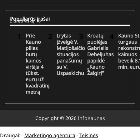
Populiarūs įrašai
Žiūrėti viską
Prie
Lrytas
Kroatų
Kauno St
Kauno
įžvelgė V.
puolėjas
turgaus
pilies
Matijošaičio
Gabrielis
rekonstr
butų
situacijos
Debeljuhas
kainuos
kainos
panašumų
papildė
beveik 8,
viršija 4
su V.
„Kauno
mln. eur
tūkst.
Uspaskichu
Žalgirį“
eurų už
kvadratinį
metrą
Copyright © 2026
InfoKaunas
Draugai: -
Marketingo agentūra
-
Teisinės