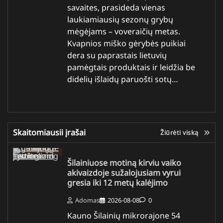
savaites, prasideda vienas
laukiamiausių sezonų grybų
mėgėjams – voveraičių metas.
Kvapnios miško gėrybės puikiai
dera su paprastais lietuvių
pamėgtais produktais ir leidžia be
didelių išlaidų paruošti sotų…
Skaitomiausii įrašai
Žiūrėti viską
Šilainiuose motiną kirviu vaiko
akivaizdoje sužalojusiam vyrui
gresia iki 12 metų kalėjimo
Adomas
2026-08-08
0
Kauno Šilainių mikrorajone 54