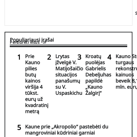
Populiariausi įrašai
Peržiūrėti visus
Prie
Lrytas
Kroatų
Kauno St
Kauno
įžvelgė V.
puolėjas
turgaus
pilies
Matijošaičio
Gabrielis
rekonstr
butų
situacijos
Debeljuhas
kainuos
kainos
panašumų
papildė
beveik 8,
viršija 4
su V.
„Kauno
mln. eur
tūkst.
Uspaskichu
Žalgirį“
eurų už
kvadratinį
metrą
Kaune prie „Akropolio“ pastebėti du
mangroviniai kūdriniai garniai