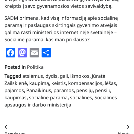
kreiptis į savo gyvenamosios vietos savivaldybę.
SADM primena, kad visą informaciją apie socialinę
paramą ir paslaugas skirtingais gyvenimo atvejais
galima rasti ministerijos internetinėje svetainėje –
Socialinė parama: kas man priklauso?
Facebook
Mastodon
Email
Share
Posted in
Politika
Tagged
atsiėmus
,
dydis
,
gali
,
išmokos
,
Jūratė
Zailskienė
,
kaupimą
,
keistis
,
kompensacijos
,
lėšas
,
pajamos
,
Panaikinus
,
paramos
,
pensijų
,
pensijų
kaupimas
,
socialinė parama
,
socialinės
,
Socialinės
apsaugos ir darbo ministerija
Navigacija
Previous:
Next: