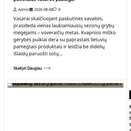
Admin
2026-08-08
0
Vasarai skaičiuojant paskutines savaites,
prasideda vienas laukiamiausių sezonų grybų
mėgėjams – voveraičių metas. Kvapnios miško
gėrybės puikiai dera su paprastais lietuvių
pamėgtais produktais ir leidžia be didelių
išlaidų paruošti sotų…
Skaityti Daugiau