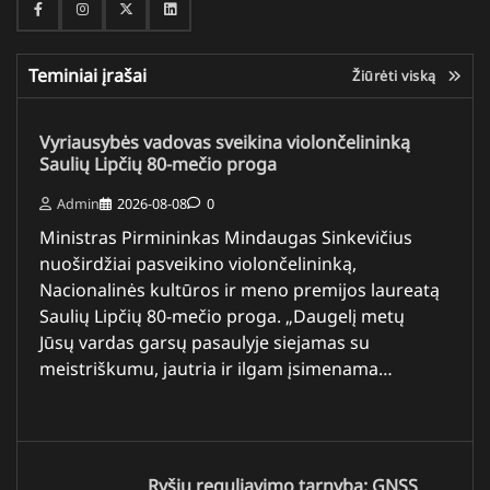
Facebook
Instagram
Twitter
Linkedin
Teminiai įrašai
Žiūrėti viską
Vyriausybės vadovas sveikina violončelininką
Saulių Lipčių 80-mečio proga
Admin
2026-08-08
0
Ministras Pirmininkas Mindaugas Sinkevičius
nuoširdžiai pasveikino violončelininką,
Nacionalinės kultūros ir meno premijos laureatą
Saulių Lipčių 80-mečio proga. „Daugelį metų
Jūsų vardas garsų pasaulyje siejamas su
meistriškumu, jautria ir ilgam įsimenama…
Ryšių reguliavimo tarnyba: GNSS