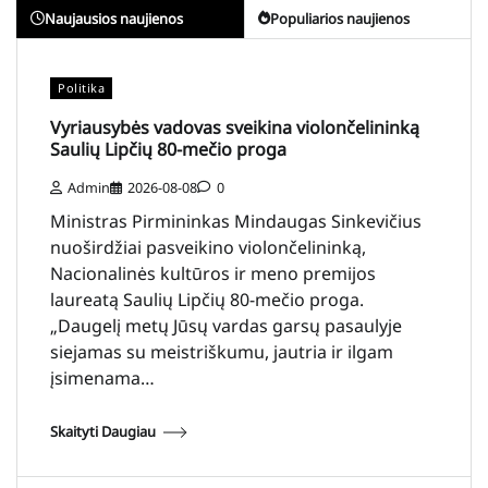
Naujausios naujienos
Populiarios naujienos
Politika
Vyriausybės vadovas sveikina violončelininką
Saulių Lipčių 80-mečio proga
Admin
2026-08-08
0
Ministras Pirmininkas Mindaugas Sinkevičius
nuoširdžiai pasveikino violončelininką,
Nacionalinės kultūros ir meno premijos
laureatą Saulių Lipčių 80-mečio proga.
„Daugelį metų Jūsų vardas garsų pasaulyje
siejamas su meistriškumu, jautria ir ilgam
įsimenama…
Skaityti Daugiau