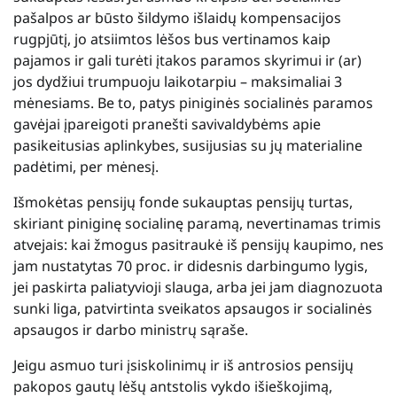
pašalpos ar būsto šildymo išlaidų kompensacijos
rugpjūtį, jo atsiimtos lėšos bus vertinamos kaip
pajamos ir gali turėti įtakos paramos skyrimui ir (ar)
jos dydžiui trumpuoju laikotarpiu – maksimaliai 3
mėnesiams. Be to, patys piniginės socialinės paramos
gavėjai įpareigoti pranešti savivaldybėms apie
pasikeitusias aplinkybes, susijusias su jų materialine
padėtimi, per mėnesį.
Išmokėtas pensijų fonde sukauptas pensijų turtas,
skiriant piniginę socialinę paramą, nevertinamas trimis
atvejais: kai žmogus pasitraukė iš pensijų kaupimo, nes
jam nustatytas 70 proc. ir didesnis darbingumo lygis,
jei paskirta paliatyvioji slauga, arba jei jam diagnozuota
sunki liga, patvirtinta sveikatos apsaugos ir socialinės
apsaugos ir darbo ministrų sąraše.
Jeigu asmuo turi įsiskolinimų ir iš antrosios pensijų
pakopos gautų lėšų antstolis vykdo išieškojimą,