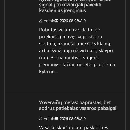
signalų trikdžiai gali paveikti
kasdienius įrenginius
Admin
2026-08-08
0
Robotas vejapjovė, iki tol be
priekaištų pjovęs veją, staiga
sustoja, praneša apie GPS klaidą
arba išvažiuoja už virtualių sklypo
ribų. Pirma mintis – sugedo
įrenginys. Tačiau neretai problema
kyla ne…
Voveraičių metas: paprastas, bet
sodrus patiekalas vasaros pabaigai
Admin
2026-08-08
0
Vasarai skaičiuojant paskutines