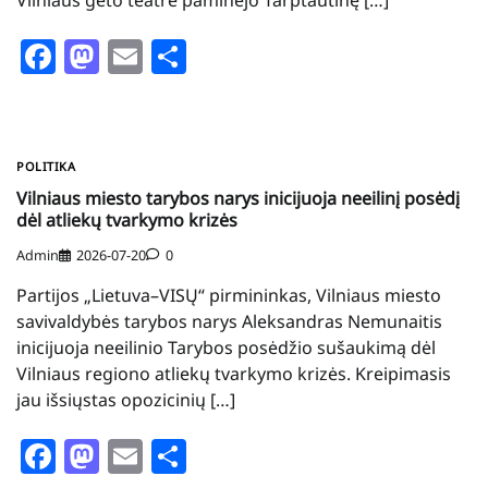
Vilniaus geto teatre paminėjo Tarptautinę […]
Facebook
Mastodon
Email
Share
POLITIKA
Vilniaus miesto tarybos narys inicijuoja neeilinį posėdį
dėl atliekų tvarkymo krizės
Admin
2026-07-20
0
Partijos „Lietuva–VISŲ“ pirmininkas, Vilniaus miesto
savivaldybės tarybos narys Aleksandras Nemunaitis
inicijuoja neeilinio Tarybos posėdžio sušaukimą dėl
Vilniaus regiono atliekų tvarkymo krizės. Kreipimasis
jau išsiųstas opozicinių […]
Facebook
Mastodon
Email
Share