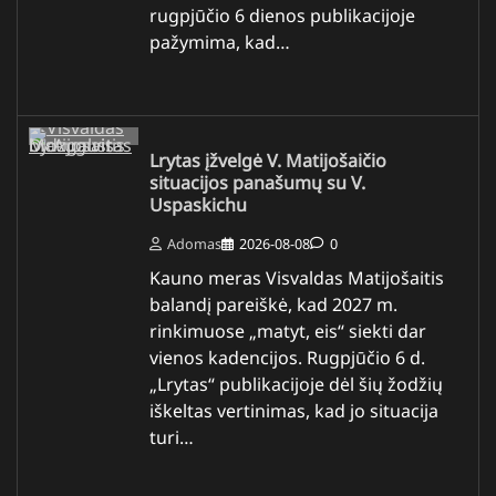
rugpjūčio 6 dienos publikacijoje
pažymima, kad…
Lrytas įžvelgė V. Matijošaičio
situacijos panašumų su V.
Uspaskichu
Adomas
2026-08-08
0
Kauno meras Visvaldas Matijošaitis
balandį pareiškė, kad 2027 m.
rinkimuose „matyt, eis“ siekti dar
vienos kadencijos. Rugpjūčio 6 d.
„Lrytas“ publikacijoje dėl šių žodžių
iškeltas vertinimas, kad jo situacija
turi…