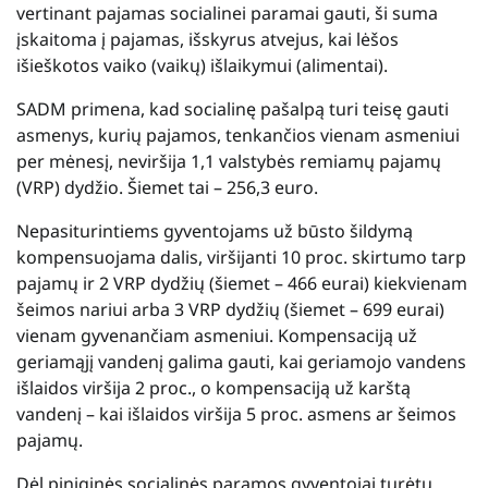
vertinant pajamas socialinei paramai gauti, ši suma
įskaitoma į pajamas, išskyrus atvejus, kai lėšos
išieškotos vaiko (vaikų) išlaikymui (alimentai).
SADM primena, kad socialinę pašalpą turi teisę gauti
asmenys, kurių pajamos, tenkančios vienam asmeniui
per mėnesį, neviršija 1,1 valstybės remiamų pajamų
(VRP) dydžio. Šiemet tai – 256,3 euro.
Nepasiturintiems gyventojams už būsto šildymą
kompensuojama dalis, viršijanti 10 proc. skirtumo tarp
pajamų ir 2 VRP dydžių (šiemet – 466 eurai) kiekvienam
šeimos nariui arba 3 VRP dydžių (šiemet – 699 eurai)
vienam gyvenančiam asmeniui. Kompensaciją už
geriamąjį vandenį galima gauti, kai geriamojo vandens
išlaidos viršija 2 proc., o kompensaciją už karštą
vandenį – kai išlaidos viršija 5 proc. asmens ar šeimos
pajamų.
Dėl piniginės socialinės paramos gyventojai turėtų