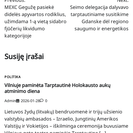
tarp
MEXC Gegužę pasiekė
Seimo delegacija dalyvavo
įrašų
didelės apyvartos rodiklius,
tarptautiniame susitikime
užimdama 1-ą vietą sidabro
Gdanske dėl regiono
fjūčerių likvidumo
saugumo ir energetikos
kategorijoje
Susiję įrašai
POLITIKA
Vilniuje paminėta Tarptautinė Holokausto aukų
atminimo diena
Admin
2026-01-28
0
Lietuvos žydų (litvakų) bendruomenė ir trijų užsienio
valstybių ambasados – Izraelio, Jungtinių Amerikos
Valstijų ir Vokietijos – iškilminga ceremonija buvusiame