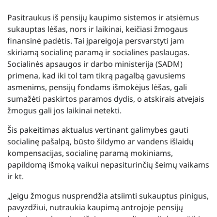
Pasitraukus iš pensijų kaupimo sistemos ir atsiėmus
sukauptas lėšas, nors ir laikinai, keičiasi žmogaus
finansinė padėtis. Tai įpareigoja persvarstyti jam
skiriamą socialinę paramą ir socialines paslaugas.
Socialinės apsaugos ir darbo ministerija (SADM)
primena, kad iki tol tam tikrą pagalbą gavusiems
asmenims, pensijų fondams išmokėjus lėšas, gali
sumažėti paskirtos paramos dydis, o atskirais atvejais
žmogus gali jos laikinai netekti.
Šis pakeitimas aktualus vertinant galimybes gauti
socialinę pašalpą, būsto šildymo ar vandens išlaidų
kompensacijas, socialinę paramą mokiniams,
papildomą išmoką vaikui nepasiturinčių šeimų vaikams
ir kt.
„Jeigu žmogus nusprendžia atsiimti sukauptus pinigus,
pavyzdžiui, nutraukia kaupimą antrojoje pensijų