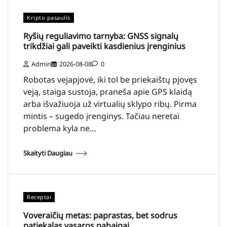
Kripto pasaulis
Ryšių reguliavimo tarnyba: GNSS signalų
trikdžiai gali paveikti kasdienius įrenginius
Admin
2026-08-08
0
Robotas vejapjovė, iki tol be priekaištų pjovęs
veją, staiga sustoja, praneša apie GPS klaidą
arba išvažiuoja už virtualių sklypo ribų. Pirma
mintis – sugedo įrenginys. Tačiau neretai
problema kyla ne…
Skaityti Daugiau
Receptai
Voveraičių metas: paprastas, bet sodrus
patiekalas vasaros pabaigai