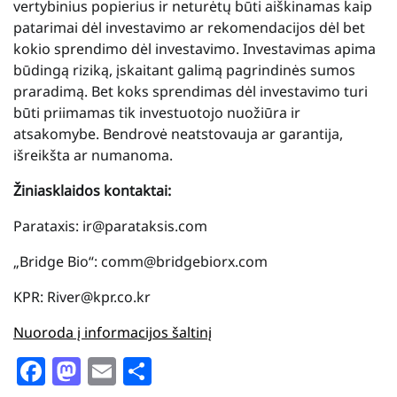
vertybinius popierius ir neturėtų būti aiškinamas kaip
patarimai dėl investavimo ar rekomendacijos dėl bet
kokio sprendimo dėl investavimo. Investavimas apima
būdingą riziką, įskaitant galimą pagrindinės sumos
praradimą. Bet koks sprendimas dėl investavimo turi
būti priimamas tik investuotojo nuožiūra ir
atsakomybe. Bendrovė neatstovauja ar garantija,
išreikšta ar numanoma.
Žiniasklaidos kontaktai:
Parataxis: ir@parataksis.com
„Bridge Bio“: comm@bridgebiorx.com
KPR: River@kpr.co.kr
Nuoroda į informacijos šaltinį
Facebook
Mastodon
Email
Share