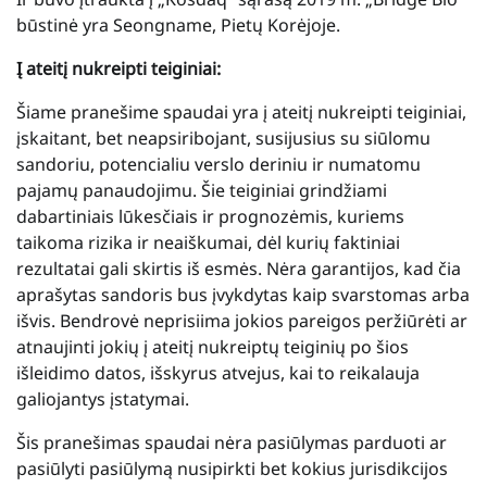
būstinė yra Seongname, Pietų Korėjoje.
Į ateitį nukreipti teiginiai:
Šiame pranešime spaudai yra į ateitį nukreipti teiginiai,
įskaitant, bet neapsiribojant, susijusius su siūlomu
sandoriu, potencialiu verslo deriniu ir numatomu
pajamų panaudojimu. Šie teiginiai grindžiami
dabartiniais lūkesčiais ir prognozėmis, kuriems
taikoma rizika ir neaiškumai, dėl kurių faktiniai
rezultatai gali skirtis iš esmės. Nėra garantijos, kad čia
aprašytas sandoris bus įvykdytas kaip svarstomas arba
išvis. Bendrovė neprisiima jokios pareigos peržiūrėti ar
atnaujinti jokių į ateitį nukreiptų teiginių po šios
išleidimo datos, išskyrus atvejus, kai to reikalauja
galiojantys įstatymai.
Šis pranešimas spaudai nėra pasiūlymas parduoti ar
pasiūlyti pasiūlymą nusipirkti bet kokius jurisdikcijos