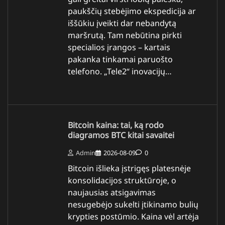
paukščių stebėjimo ekspedicija ar
iššūkiu įveikti dar nebandytą
maršrutą. Tam nebūtina pirkti
specialios įrangos – kartais
pakanka tinkamai paruošto
telefono. „Tele2“ inovacijų…
Bitcoin kaina: tai, ką rodo
diagramos BTC kitai savaitei
Admin
2026-08-09
0
Bitcoin išlieka įstrigęs platesnėje
konsolidacijos struktūroje, o
naujausias atsigavimas
nesugebėjo sukelti įtikinamo bulių
krypties postūmio. Kaina vėl artėja