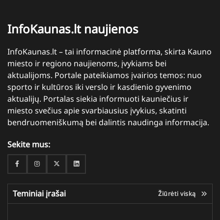
InfoKaunas.lt naujienos
InfoKaunas.lt – tai informacinė platforma, skirta Kauno
miesto ir regiono naujienoms, įvykiams bei
aktualijoms. Portale pateikiamos įvairios temos: nuo
sporto ir kultūros iki verslo ir kasdienio gyvenimo
aktualijų. Portalas siekia informuoti kauniečius ir
miesto svečius apie svarbiausius įvykius, skatinti
bendruomeniškumą bei dalintis naudinga informacija.
Sekite mus:
Facebook
Instagram
Twitter
Linkedin
Teminiai įrašai
Žiūrėti viską