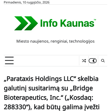
Skip
Pirmadienis, 10 rugpjūčio, 2026
to
content
Miesto naujienos, renginiai, technologijos
„Parataxis Holdings LLC“ skelbia
galutinį susitarimą su „Bridge
Bioterapeutics, Inc.“ („Kosdaq:
288330“), kad būtų galima įvežti