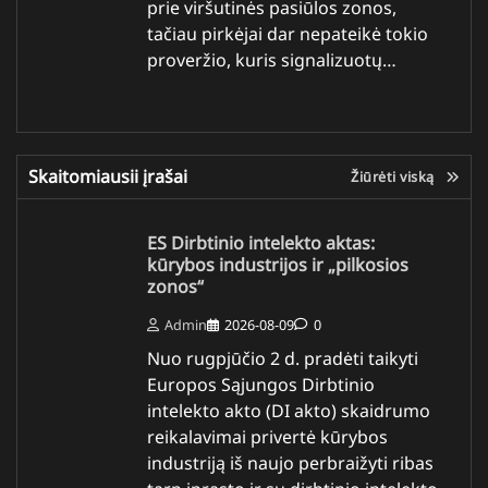
prie viršutinės pasiūlos zonos,
tačiau pirkėjai dar nepateikė tokio
proveržio, kuris signalizuotų…
Skaitomiausii įrašai
Žiūrėti viską
ES Dirbtinio intelekto aktas:
kūrybos industrijos ir „pilkosios
zonos“
Admin
2026-08-09
0
Nuo rugpjūčio 2 d. pradėti taikyti
Europos Sąjungos Dirbtinio
intelekto akto (DI akto) skaidrumo
reikalavimai privertė kūrybos
industriją iš naujo perbraižyti ribas