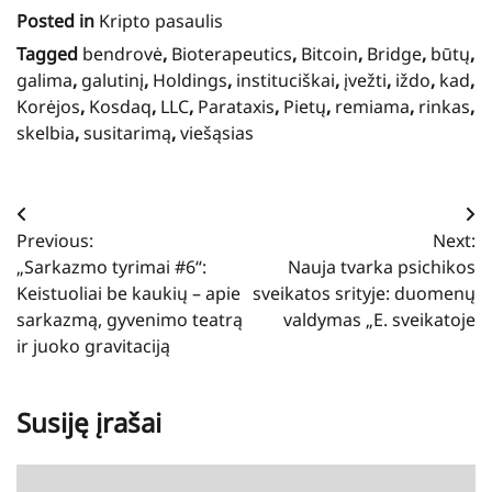
Posted in
Kripto pasaulis
Tagged
bendrovė
,
Bioterapeutics
,
Bitcoin
,
Bridge
,
būtų
,
galima
,
galutinį
,
Holdings
,
instituciškai
,
įvežti
,
iždo
,
kad
,
Korėjos
,
Kosdaq
,
LLC
,
Parataxis
,
Pietų
,
remiama
,
rinkas
,
skelbia
,
susitarimą
,
viešąsias
Navigacija
Previous:
Next:
tarp
„Sarkazmo tyrimai #6“:
Nauja tvarka psichikos
įrašų
Keistuoliai be kaukių – apie
sveikatos srityje: duomenų
sarkazmą, gyvenimo teatrą
valdymas „E. sveikatoje
ir juoko gravitaciją
Susiję įrašai