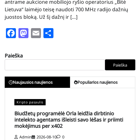
antrame aukcione mobiliojo ryšio operatorius „Bitė
Lietuva“ laimėjo teisę naudoti 700 MHz radijo dažnių
juostos bloką. Už šį dažnį ir […]
Facebook
Mastodon
Email
Share
Paieška
Paieška
Naujausios naujienos
Populiarios naujienos
Kripto pasaulis
Biudžetų programėlė Orla leidžia dirbtinio
intelekto agentams išleisti savo lėšas ir priimti
mokėjimus per x402
Admin
2026-08-10
0