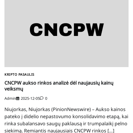
KRIPTO PASAULIS
CNCPW aukso rinkos analizė dėl naujausių kainų
veiksmų
Admin
2025-12-05
0
Niujorkas, Niujorkas (PinionNewswire) – Aukso kainos
pateko į didelio nepastovumo konsolidavimo etapą, kai
rinka subalansavo saugų paklausą ir trumpalaikį pelno
siekimą. Remiantis naujausiais CNCPW rinkos […]