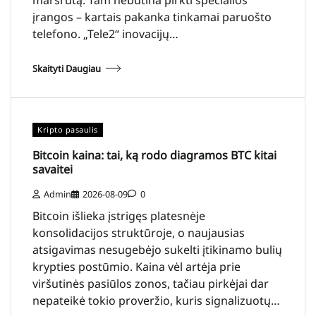
įrangos – kartais pakanka tinkamai paruošto
telefono. „Tele2“ inovacijų…
Skaityti Daugiau
Kripto pasaulis
Bitcoin kaina: tai, ką rodo diagramos BTC kitai
savaitei
Admin
2026-08-09
0
Bitcoin išlieka įstrigęs platesnėje
konsolidacijos struktūroje, o naujausias
atsigavimas nesugebėjo sukelti įtikinamo bulių
krypties postūmio. Kaina vėl artėja prie
viršutinės pasiūlos zonos, tačiau pirkėjai dar
nepateikė tokio proveržio, kuris signalizuotų…