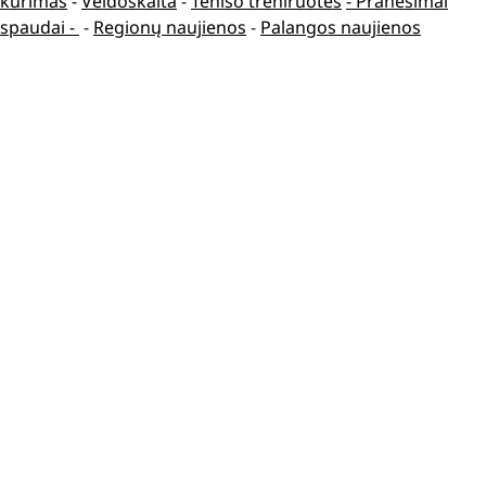
kūrimas
-
Veidoskaita
-
Teniso treniruotės
- Pranešimai
spaudai -
-
Regionų naujienos
-
Palangos naujienos