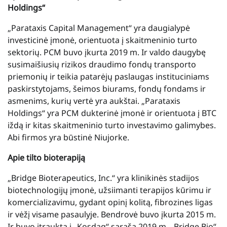
Holdings“
„Parataxis Capital Management“ yra daugialypė
investicinė įmonė, orientuota į skaitmeninio turto
sektorių. PCM buvo įkurta 2019 m. Ir valdo daugybę
susimaišiusių rizikos draudimo fondų transporto
priemonių ir teikia patarėjų paslaugas instituciniams
paskirstytojams, šeimos biurams, fondų fondams ir
asmenims, kurių vertė yra aukštai. „Parataxis
Holdings“ yra PCM dukterinė įmonė ir orientuota į BTC
iždą ir kitas skaitmeninio turto investavimo galimybes.
Abi firmos yra būstinė Niujorke.
Apie tilto bioterapiją
„Bridge Bioterapeutics, Inc.“ yra klinikinės stadijos
biotechnologijų įmonė, užsiimanti terapijos kūrimu ir
komercializavimu, gydant opinį kolitą, fibrozines ligas
ir vėžį visame pasaulyje. Bendrovė buvo įkurta 2015 m.
Ir buvo įtraukta į „Kosdaq“ sąrašą 2019 m. „Bridge Bio“