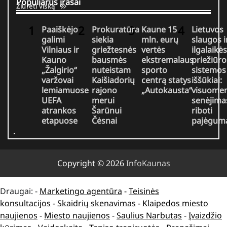
Populiarūs įrašai
Žiūrėti viską
Paaiškėjo
Prokuratūra
Kaune 15
Lietuvos
galimi
siekia
mln. eurų
slaugos i
Vilniaus ir
griežtesnės
vertės
ilgalaikės
Kauno
bausmės
ekstremalaus
priežiūro
„Žalgirio“
nuteistam
sporto
sistemos
varžovai
Kaišiadorių
centrą statys
iššūkiai:
lemiamuose
rajono
„Autokausta“
visuome
UEFA
merui
senėjimas
atrankos
Šarūnui
riboti
etapuose
Čėsnai
pajėgum
Copyright © 2026
InfoKaunas
Draugai: -
Marketingo agentūra
-
Teisinės
konsultacijos
-
Skaidrių skenavimas
-
Klaipedos miesto
naujienos
-
Miesto naujienos
-
Saulius Narbutas
-
Įvaizdžio