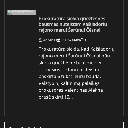
Prokuratūra siekia griežtesnės
bausmės nuteistam Kaišiadorių
rajono merui Šarūnui Čėsnai
Adomas
2026-08-09
0
Prokuratūra siekia, kad Kaišiadorių
rajono merui Šarūnui Čėsnai būtų
skirta griežtesnė bausmė nei
pirmosios instancijos teismo
paskirta 6 tūkst. eurų bauda.
Valstybinį kaltinimą palaikęs
prokuroras Valentinas Alekna
prašė skirti 10…