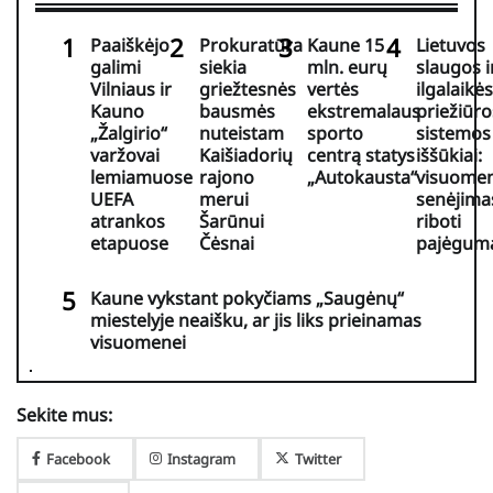
Paaiškėjo
Prokuratūra
Kaune 15
Lietuvos
galimi
siekia
mln. eurų
slaugos i
Vilniaus ir
griežtesnės
vertės
ilgalaikės
Kauno
bausmės
ekstremalaus
priežiūro
„Žalgirio“
nuteistam
sporto
sistemos
varžovai
Kaišiadorių
centrą statys
iššūkiai:
lemiamuose
rajono
„Autokausta“
visuome
UEFA
merui
senėjimas
atrankos
Šarūnui
riboti
etapuose
Čėsnai
pajėgum
Kaune vykstant pokyčiams „Saugėnų“
miestelyje neaišku, ar jis liks prieinamas
visuomenei
Sekite mus:
Facebook
Instagram
Twitter