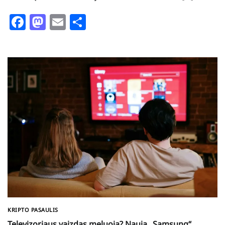
Facebook
Mastodon
Email
Share
KRIPTO PASAULIS
Televizoriaus vaizdas meluoja? Nauja „Samsung“