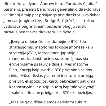
direktorių valdybos. Andrew Kim, „Parataxis Capital“
partneris, prisiims bendrovės generalinio direktoriaus
vaidmenį ir taip pat prisijungs prie direktorių valdybos.
Jamesas Jungkue Lee, „Bridge Bio“ įkūrėjas ir toliau
vadovaus pagrindiniam biotechnologijų verslui ir
tarnaus bendrovės direktorių valdyboje.
„Įkvėpta didėjančio susidomėjimo BTC iždo
strategijomis, matytomis tokiose įmonėse kaip
strategija JAV ir„ Metaplanet “Japonijoje,
manome, kad institucinis susidomėjimas šia
erdve visame pasaulyje didėja. Mes matome
Pietų Korėją kaip svarbią BTC priėmimo raidos
rinką. Mūsų tikslas yra remti institucinę prieigą
prie BTC ekspozicijos, kartu pabrėžiant patikimą
korporatyvinę ir disciplinuotą kapitalo valdymą“,
– sakė institucinė prieiga prie BTC ekspozicijos.
„Mes be galo džiaugiamės galėdami sukurti