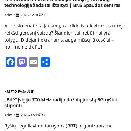
technologija žada tai ištaisyti | BNS Spaudos centras
Admin
2025-12-18
0
Ar prisimenate tą jausmą, kai didelis televizorius turėjo
reikšti geresnį vaizdą? Šiandien tai nebūtinai yra
tolygu. Didėjant ekranams, auga mūsų lūkesčiai –
norime ne tik […]
Facebook
Mastodon
Email
Share
KRIPTO PASAULIS
„Bitė“ įsigijo 700 MHz radijo dažnių juostą 5G ryšiui
stiprinti
Admin
2026-07-11
0
Ryšių reguliavimo tarnybos (RRT) organizuotame