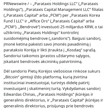
PRNewswire / – „Parataxis Holdings LLC“ („Parataxis
Holdings“), „Parataxis Capital Management LLC“ filialas
(„Parataxis Capital“ arba „PCM“) per „Parataxis Korea
Fund I LLC“ ir „Affice Ors“ („Parataxis Capital“ arba
„PCM“). „Bendrovė“) investuoti 25 milijardus KRW, o tai
užtikrintų „Parataxis Holdings“ kontrolinį
susidomėjimą bendrove („sandoris“). Baigusi sandorį,
įmonė ketina pakeisti savo įmonės pavadinimą į
parataksio Korėją ir likti įtraukta į „Kosdaq“ sąrašą.
Sandoriui taikomos įprastos uždarymo sąlygos,
įskaitant bendrovės akcininkų patvirtinimą.
Dėl sandorio Pietų Korėjos viešosiose rinkose sukurs
„Bitcoin“ gimtoji iždo platformą, kurią įtvirtina
instituciniai investuotojai, turintys didelę patirtį
investuojant į skaitmeninį turtą. Vykdydamas sandorį
Edwardas Chinas, „Parataxis Holdings“ įkūrėjas ir
generalinis direktorius, ir „Parataxis Capital“ įkūrėjas ir
generalinis direktorius, prisijungs prie bendrovės