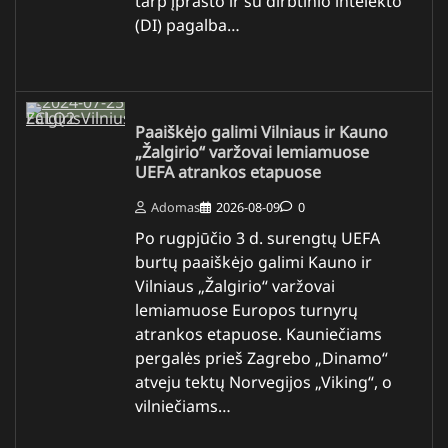
tarp įprasto ir su dirbtinio intelekto
(DI) pagalba…
Paaiškėjo galimi Vilniaus ir Kauno
„Žalgirio“ varžovai lemiamuose
UEFA atrankos etapuose
Adomas
2026-08-09
0
Po rugpjūčio 3 d. surengtų UEFA
burtų paaiškėjo galimi Kauno ir
Vilniaus „Žalgirio“ varžovai
lemiamuose Europos turnyrų
atrankos etapuose. Kauniečiams
pergalės prieš Zagrebo „Dinamo“
atveju tektų Norvegijos „Viking“, o
vilniečiams…