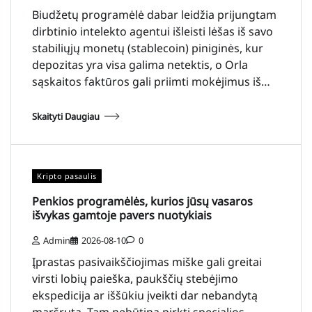
Biudžetų programėlė dabar leidžia prijungtam
dirbtinio intelekto agentui išleisti lėšas iš savo
stabiliųjų monetų (stablecoin) piniginės, kur
depozitas yra visa galima netektis, o Orla
sąskaitos faktūros gali priimti mokėjimus iš…
Skaityti Daugiau
Kripto pasaulis
Penkios programėlės, kurios jūsų vasaros
išvykas gamtoje pavers nuotykiais
Admin
2026-08-10
0
Įprastas pasivaikščiojimas miške gali greitai
virsti lobių paieška, paukščių stebėjimo
ekspedicija ar iššūkiu įveikti dar nebandytą
maršrutą. Tam nebūtina pirkti specialios