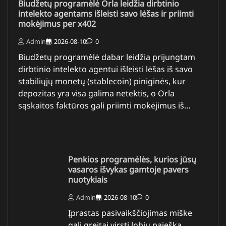
Biudžetų programėlė Orla leidžia dirbtinio
intelekto agentams išleisti savo lėšas ir priimti
mokėjimus per x402
Admin
2026-08-10
0
Biudžetų programėlė dabar leidžia prijungtam
dirbtinio intelekto agentui išleisti lėšas iš savo
stabiliųjų monetų (stablecoin) piniginės, kur
depozitas yra visa galima netektis, o Orla
sąskaitos faktūros gali priimti mokėjimus iš…
Penkios programėlės, kurios jūsų
vasaros išvykas gamtoje pavers
nuotykiais
Admin
2026-08-10
0
Įprastas pasivaikščiojimas miške
gali greitai virsti lobių paieška,