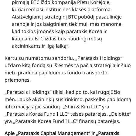
pirmąją BTC iždo kompaniją Pietų Korėjoje,
kuriai remiasi institucinės klasės platforma.
Atsižvelgiant į strateginį BTC pobūdį pasaulinėje
arenoje ir jos baigtiniam tiekimui, mes manome,
kad tokios įmonės kaip parataxis Korea ir
kaupianti BTC iždas bus naudingi mūsų
akcininkams ir ilgą laiką”.
Kartu su numatomu sandoriu, „Parataxis Holdings“
uždaro kitą fondą su iš esmės ta pačia strategija ir šiuo
metu pradeda papildomus fondo transporto
priemones.
„Parataxis Holdings“ tikisi, kad po to, kai rugpjūčio
mėn. Laukė akcininkų susirinkimo, paskelbs papildomą
informaciją apie sandorį. „Shin & Kim LLC“ yra
„Parataxis Korea Fund I LLC“ teisės patarėjas. „Deloitte“
yra „Parataxis Korea Fund I LLC“ finansų patarėjas.
Apie „Parataxis Capital Management“ ir „Parataxis