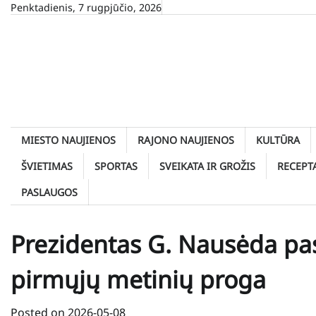
Skip
Penktadienis, 7 rugpjūčio, 2026
to
content
MIESTO NAUJIENOS
RAJONO NAUJIENOS
KULTŪRA
ŠVIETIMAS
SPORTAS
SVEIKATA IR GROŽIS
RECEPT
PASLAUGOS
Prezidentas G. Nausėda pas
pirmųjų metinių proga
Posted on
2026-05-08