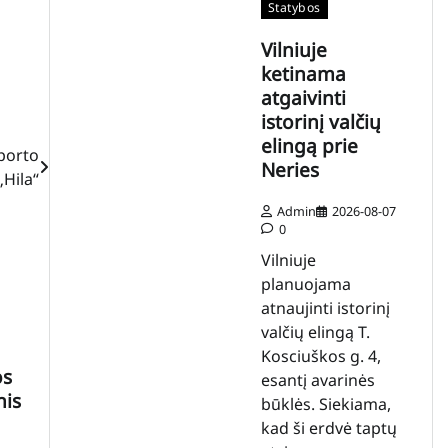
Statybos
Vilniuje
ketinama
atgaivinti
istorinį valčių
elingą prie
sporto
Neries
„Hila“
Admin
2026-08-07
0
Vilniuje
planuojama
atnaujinti istorinį
valčių elingą T.
Kosciuškos g. 4,
os
esantį avarinės
nis
būklės. Siekiama,
kad ši erdvė taptų