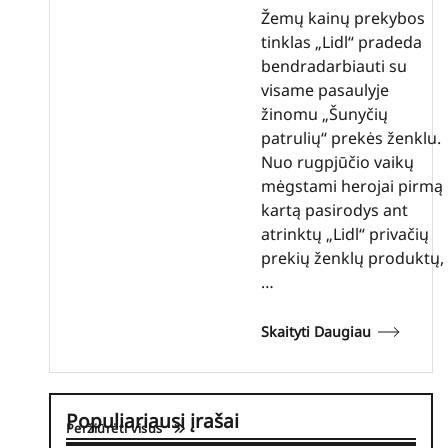
Žemų kainų prekybos
tinklas „Lidl“ pradeda
bendradarbiauti su
visame pasaulyje
žinomu „Šunyčių
patrulių“ prekės ženklu.
Nuo rugpjūčio vaikų
mėgstami herojai pirmą
kartą pasirodys ant
atrinktų „Lidl“ privačių
prekių ženklų produktų,
…
Skaityti Daugiau
Populiariausi įrašai
Peržiūrėti visus