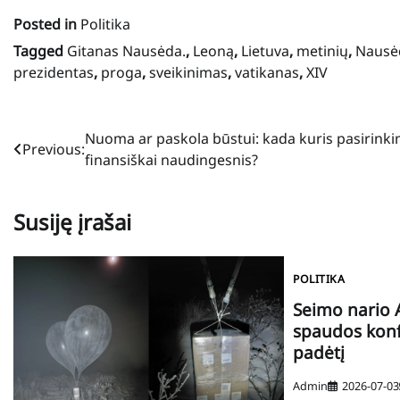
Posted in
Politika
Tagged
Gitanas Nausėda.
,
Leoną
,
Lietuva
,
metinių
,
Nausė
prezidentas
,
proga
,
sveikinimas
,
vatikanas
,
XIV
Navigacija
Nuoma ar paskola būstui: kada kuris pasirink
Previous:
finansiškai naudingesnis?
tarp
įrašų
Susiję įrašai
POLITIKA
Seimo nario 
spaudos konf
padėtį
Admin
2026-07-03