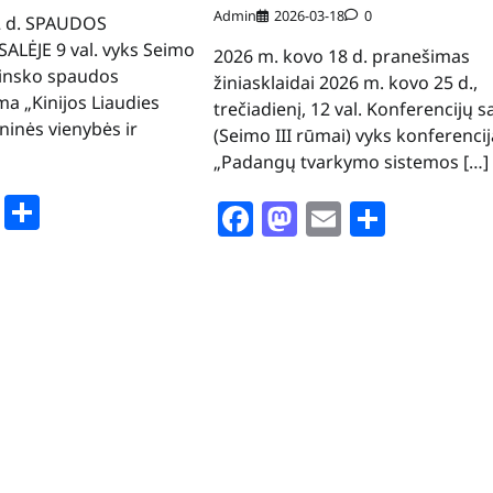
Admin
2026-03-18
0
 2 d. SPAUDOS
ALĖJE 9 val. vyks Seimo
2026 m. kovo 18 d. pranešimas
linsko spaudos
žiniasklaidai 2026 m. kovo 25 d.,
ma „Kinijos Liaudies
trečiadienį, 12 val. Konferencijų s
ninės vienybės ir
(Seimo III rūmai) vyks konferencij
„Padangų tvarkymo sistemos […]
book
stodon
Email
Share
Facebook
Mastodon
Email
Share