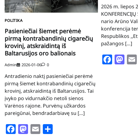
2026 m. liepos
KONFERENCIJŲ S
nario Arūno Va
POLITIKA
konferencija te
Pasieniečiai šiemet perėmė
Respublikos ,,Et
pirmą kontrabandinių cigarečių
pažangos […]
krovinį, atskraidintą iš
Baltarusijos oro balionais
Face
Ma
Admin
2026-01-06
0
Antradienio naktį pasieniečiai perėmė
pirmą šiemet kontrabandinių cigarečių
krovinį, atskraidintą iš Baltarusijos. Tai
įvyko po vidurnakčio netoli sienos
Varėnos rajone. Purvėnų užkardos
pareigūnai, bendradarbiavę su […]
Facebook
Mastodon
Email
Share