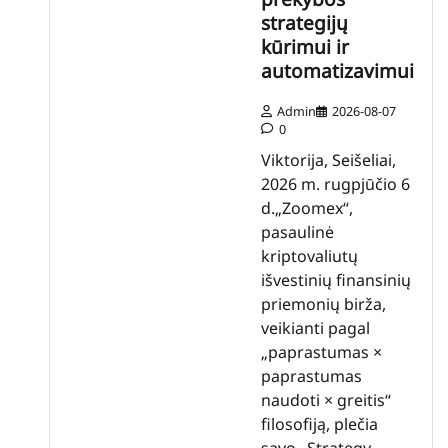
strategijų
kūrimui ir
automatizavimui
Admin
2026-08-07
0
Viktorija, Seišeliai,
2026 m. rugpjūčio 6
d.„Zoomex“,
pasaulinė
kriptovaliutų
išvestinių finansinių
priemonių birža,
veikianti pagal
„paprastumas ×
paprastumas
naudoti × greitis“
filosofiją, plečia
savo „Strategy