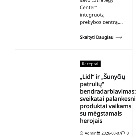
Center“ –
integruotą
prekybos centrą,…
Skaityti Daugiau
Receptai
„Lidl“ ir „Šunyčių
patrulių“
bendradarbiavimas:
sveikatai palankesni
produktai vaikams
su mėgstamais
herojais
Admin
2026-08-07
0