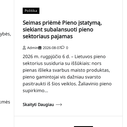
Politika
Seimas priėmė Pieno įstatymą,
siekiant subalansuoti pieno
nybės,
sektoriaus pajamas
Admin
2026-08-07
0
2026 m. rugpjūčio 6 d. – Lietuvos pieno
sektorius susiduria su iššūkiais: nors
pienas išlieka svarbus maisto produktas,
pieno gamintojai vis dažniau svarsto
pasitraukti iš šios veiklos. Žaliavinio pieno
supirkimo…
ėkmės
Skaityti Daugiau