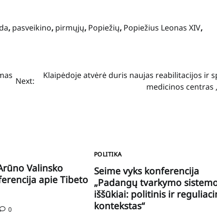
da
,
pasveikino
,
pirmųjų
,
Popiežių
,
Popiežius Leonas XIV
,
imas
Klaipėdoje atvėrė duris naujas reabilitacijos ir 
Next:
medicinos centras 
POLITIKA
Arūno Valinsko
Seime vyks konferencija
erencija apie Tibeto
„Padangų tvarkymo sistem
iššūkiai: politinis ir reguliaci
kontekstas“
0