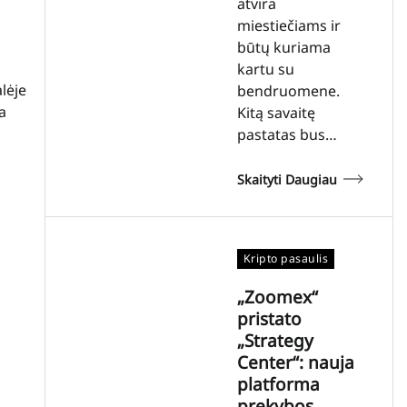
atvira
miestiečiams ir
būtų kuriama
kartu su
alėje
bendruomene.
a
Kitą savaitę
pastatas bus…
Skaityti Daugiau
Kripto pasaulis
„Zoomex“
pristato
„Strategy
Center“: nauja
platforma
prekybos