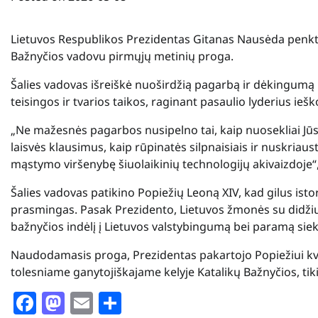
Lietuvos Respublikos Prezidentas Gitanas Nausėda penkta
Bažnyčios vadovu pirmųjų metinių proga.
Šalies vadovas išreiškė nuoširdžią pagarbą ir dėkingumą 
teisingos ir tvarios taikos, raginant pasaulio lyderius ie
„Ne mažesnės pagarbos nusipelno tai, kaip nuosekliai Jūs
laisvės klausimus, kaip rūpinatės silpnaisiais ir nuskriaus
mąstymo viršenybę šiuolaikinių technologijų akivaizdoje“
Šalies vadovas patikino Popiežių Leoną XIV, kad gilus istor
prasmingas. Pasak Prezidento, Lietuvos žmonės su didži
bažnyčios indėlį į Lietuvos valstybingumą bei paramą si
Naudodamasis proga, Prezidentas pakartojo Popiežiui kviet
tolesniame ganytojiškajame kelyje Katalikų Bažnyčios, tiki
Facebook
Mastodon
Email
Share