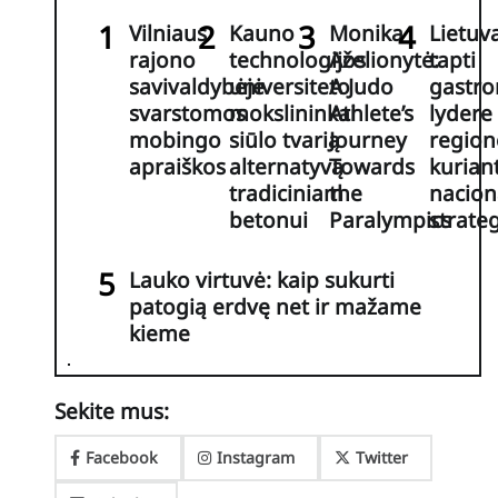
Vilniaus
Kauno
Monika
Lietuva
rajono
technologijos
Aželionytė:
tapti
savivaldybėje
universiteto
A Judo
gastro
svarstomos
mokslininkai
Athlete’s
lydere
mobingo
siūlo tvarią
Journey
region
apraiškos
alternatyvą
Towards
kurian
tradiciniam
the
nacion
betonui
Paralympics
strateg
Lauko virtuvė: kaip sukurti
patogią erdvę net ir mažame
kieme
Sekite mus:
Facebook
Instagram
Twitter