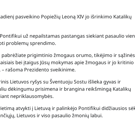
dienį pasveikino Popiežių Leoną XIV jo išrinkimo Katalikų
Pontifikui už nepailstamas pastangas siekiant pasaulio vie
škoti problemų sprendimo.
 pabrėžiate prigimtinio žmogaus orumo, tikėjimo ir sąžinės
taisiais bei įtaigus Jūsų mokymas apie žmogaus ir jo kritinio
, – rašoma Prezidento sveikinime.
inis Lietuvos ryšys su Šventuoju Sostu išlieka gyvas ir
uliu dėkingumu prisimena ir brangina reikšmingą Katalikų
ekiant nepriklausomybės.
imą atvykti į Lietuvą ir palinkėjo Pontifikui didžiausios s
nčiųjų, Lietuvos ir viso pasaulio žmonių labui.