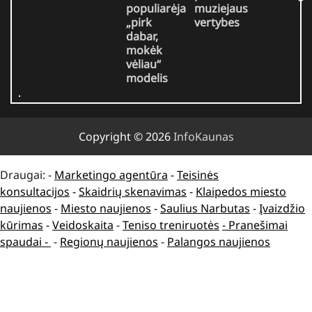
populiarėja
muziejaus
„pirk
vertybes
dabar,
mokėk
vėliau“
modelis
Copyright © 2026
InfoKaunas
Draugai: -
Marketingo agentūra
-
Teisinės
konsultacijos
-
Skaidrių skenavimas
-
Klaipedos miesto
naujienos
-
Miesto naujienos
-
Saulius Narbutas
-
Įvaizdžio
kūrimas
-
Veidoskaita
-
Teniso treniruotės
- Pranešimai
spaudai -
-
Regionų naujienos
-
Palangos naujienos