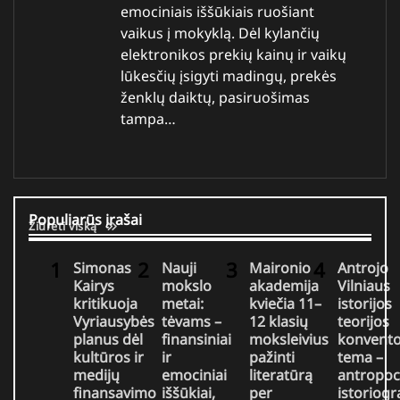
emociniais iššūkiais ruošiant
vaikus į mokyklą. Dėl kylančių
elektronikos prekių kainų ir vaikų
lūkesčių įsigyti madingų, prekės
ženklų daiktų, pasiruošimas
tampa…
Populiarūs įrašai
Žiūrėti viską
Simonas
Nauji
Maironio
Antrojo
Kairys
mokslo
akademija
Vilniaus
kritikuoja
metai:
kviečia 11–
istorijos
Vyriausybės
tėvams –
12 klasių
teorijos
planus dėl
finansiniai
moksleivius
konvent
kultūros ir
ir
pažinti
tema –
medijų
emociniai
literatūrą
antropo
finansavimo
iššūkiai,
per
istoriogra