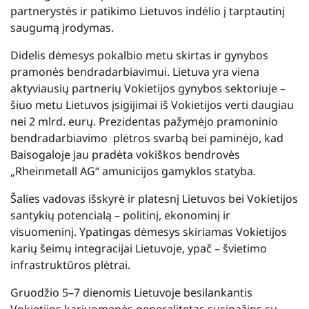
partnerystės ir patikimo Lietuvos indėlio į tarptautinį
saugumą įrodymas.
Didelis dėmesys pokalbio metu skirtas ir gynybos
pramonės bendradarbiavimui. Lietuva yra viena
aktyviausių partnerių Vokietijos gynybos sektoriuje –
šiuo metu Lietuvos įsigijimai iš Vokietijos verti daugiau
nei 2 mlrd. eurų. Prezidentas pažymėjo pramoninio
bendradarbiavimo plėtros svarbą bei paminėjo, kad
Baisogaloje jau pradėta vokiškos bendrovės
„Rheinmetall AG“ amunicijos gamyklos statyba.
Šalies vadovas išskyrė ir platesnį Lietuvos bei Vokietijos
santykių potencialą – politinį, ekonominį ir
visuomeninį. Ypatingas dėmesys skiriamas Vokietijos
karių šeimų integracijai Lietuvoje, ypač – švietimo
infrastruktūros plėtrai.
Gruodžio 5–7 dienomis Lietuvoje besilankantis
Vokietijos kariuomenės generalitetas susipažins su