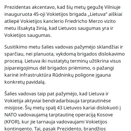
Prezidentas akcentavo, kad šių metų gegužę Vilniuje
inauguruota 45-oji Vokietijos brigada „Lietuva“ aiškiai
atliepė Vokietijos kanclerio Friedricho Merzo vizito
metu išsakytą žinią, kad Lietuvos saugumas yra ir
Vokietijos saugumas.
Susitikimo metu šalies vadovas pažymėjo sklandžiai ir
sparčiau, nei planuota, vykdomą brigados dislokavimo
procesą. Lietuva iki nustatytų terminų užtikrina visus
įsipareigojimus dėl brigados priėmimo, o pažangi
karinė infrastruktūra Rūdninkų poligone įgauna
konkretų pavidalą.
Šalies vadovas taip pat pažymėjo, kad Lietuva ir
Vokietija aktyviai bendradarbiauja tarptautinėse
misijose. Šių metų spalį 43 Lietuvos kariai dislokuoti į
NATO vadovaujamą tarptautinę operaciją Kosove
(KFOR), kur jie tarnauja vadovaujami Vokietijos
kontingento. Tai, pasak Prezidento, brandžios