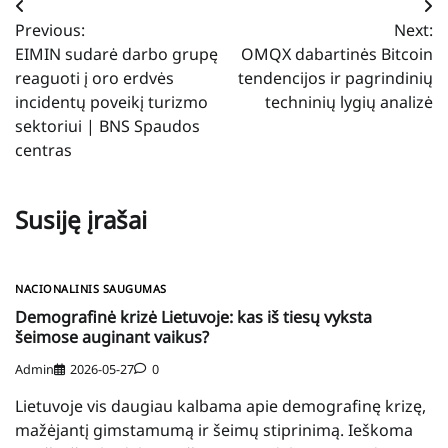
Navigacija
Previous:
Next:
tarp
EIMIN sudarė darbo grupę
OMQX dabartinės Bitcoin
įrašų
reaguoti į oro erdvės
tendencijos ir pagrindinių
incidentų poveikį turizmo
techninių lygių analizė
sektoriui | BNS Spaudos
centras
Susiję įrašai
NACIONALINIS SAUGUMAS
Demografinė krizė Lietuvoje: kas iš tiesų vyksta
šeimose auginant vaikus?
Admin
2026-05-27
0
Lietuvoje vis daugiau kalbama apie demografinę krizę,
mažėjantį gimstamumą ir šeimų stiprinimą. Ieškoma