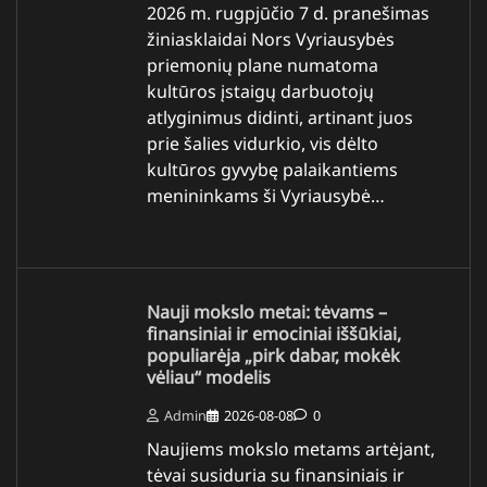
2026 m. rugpjūčio 7 d. pranešimas
žiniasklaidai Nors Vyriausybės
priemonių plane numatoma
kultūros įstaigų darbuotojų
atlyginimus didinti, artinant juos
prie šalies vidurkio, vis dėlto
kultūros gyvybę palaikantiems
menininkams ši Vyriausybė…
Nauji mokslo metai: tėvams –
finansiniai ir emociniai iššūkiai,
populiarėja „pirk dabar, mokėk
vėliau“ modelis
Admin
2026-08-08
0
Naujiems mokslo metams artėjant,
tėvai susiduria su finansiniais ir