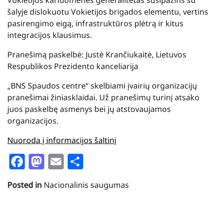
šalyje dislokuotu Vokietijos brigados elementu, vertins
pasirengimo eigą, infrastruktūros plėtrą ir kitus
integracijos klausimus.
Pranešimą paskelbė: Justė Krančiukaitė, Lietuvos
Respublikos Prezidento kanceliarija
„BNS Spaudos centre“ skelbiami įvairių organizacijų
pranešimai žiniasklaidai. Už pranešimų turinį atsako
juos paskelbę asmenys bei jų atstovaujamos
organizacijos.
Nuoroda į informacijos šaltinį
Facebook
Mastodon
Email
Share
Posted in
Nacionalinis saugumas