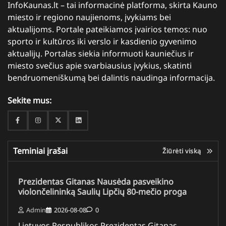
InfoKaunas.lt – tai informacinė platforma, skirta Kauno
miesto ir regiono naujienoms, įvykiams bei
aktualijoms. Portale pateikiamos įvairios temos: nuo
sporto ir kultūros iki verslo ir kasdienio gyvenimo
aktualijų. Portalas siekia informuoti kauniečius ir
miesto svečius apie svarbiausius įvykius, skatinti
bendruomeniškumą bei dalintis naudinga informacija.
Sekite mus:
Facebook
Instagram
Twitter
Linkedin
Teminiai įrašai
Žiūrėti viską
Prezidentas Gitanas Nausėda pasveikino
violončelininką Saulių Lipčių 80-mečio proga
Admin
2026-08-08
0
Lietuvos Respublikos Prezidentas Gitanas