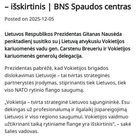
– išskirtinis | BNS Spaudos centras
Posted on
2025-12-05
Lietuvos Respublikos Prezidentas Gitanas Nausėda
penktadienį susitiko su į Lietuvą atvykusiu Vokietijos
kariuomenės vadu gen. Carstenu Breueriu ir Vokietijos
kariuomenės generolų delegacija.
Prezidentas pabrėžė, kad Vokietijos brigados
dislokavimas Lietuvoje – tai tvirtas strateginės
partnerystės įrodymas, stiprinantis tiek Lietuvos, tiek
viso NATO rytinio flango saugumą.
„Vokietija – tvirta strateginė Lietuvos sąjungininkė. Esu
dėkingas už profesionalumą ir ilgalaikį įsipareigojimą
Lietuvos ir viso regiono saugumui. Vokietijos vaidmuo
užtikrinant taiką rytiniame flange yra išskirtinis“, – sakė
šalies vadovas.