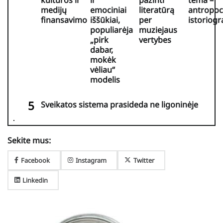
kultūros ir
ir
pažinti
tema –
medijų
emociniai
literatūrą
antropo
finansavimo
iššūkiai,
per
istoriogra
populiarėja
muziejaus
„pirk
vertybes
dabar,
mokėk
vėliau“
modelis
Sveikatos sistema prasideda ne ligoninėje
Sekite mus:
Facebook
Instagram
Twitter
Linkedin