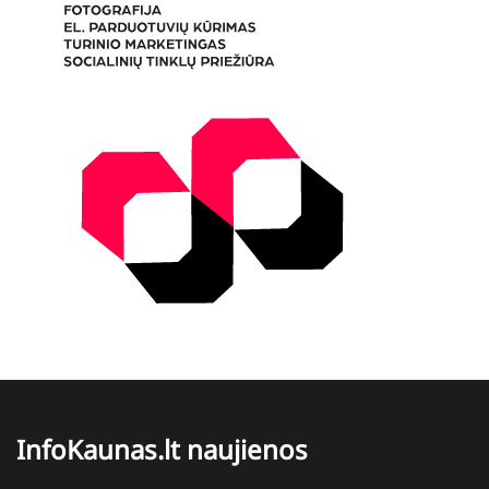
InfoKaunas.lt naujienos