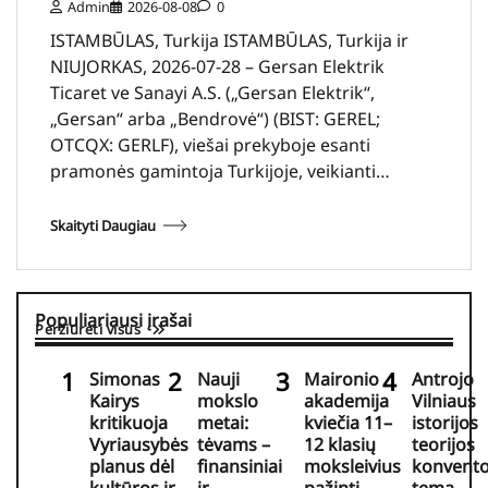
Admin
2026-08-08
0
ISTAMBŪLAS, Turkija ISTAMBŪLAS, Turkija ir
NIUJORKAS, 2026-07-28 – Gersan Elektrik
Ticaret ve Sanayi A.S. („Gersan Elektrik“,
„Gersan“ arba „Bendrovė“) (BIST: GEREL;
OTCQX: GERLF), viešai prekyboje esanti
pramonės gamintoja Turkijoje, veikianti…
Skaityti Daugiau
Populiariausi įrašai
Peržiūrėti visus
Simonas
Nauji
Maironio
Antrojo
Kairys
mokslo
akademija
Vilniaus
kritikuoja
metai:
kviečia 11–
istorijos
Vyriausybės
tėvams –
12 klasių
teorijos
planus dėl
finansiniai
moksleivius
konvent