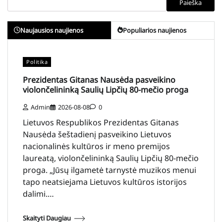
Paieška
Naujausios naujienos
Populiarios naujienos
Politika
Prezidentas Gitanas Nausėda pasveikino
violončelininką Saulių Lipčių 80-mečio proga
Admin
2026-08-08
0
Lietuvos Respublikos Prezidentas Gitanas
Nausėda šeštadienį pasveikino Lietuvos
nacionalinės kultūros ir meno premijos
laureatą, violončelininką Saulių Lipčių 80-mečio
proga. „Jūsų ilgametė tarnystė muzikos menui
tapo neatsiejama Lietuvos kultūros istorijos
dalimi.…
Skaityti Daugiau