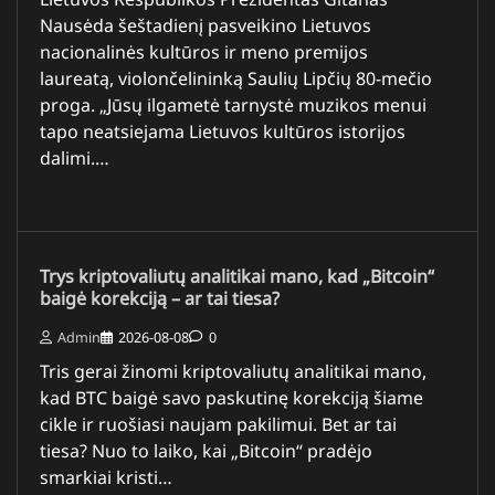
Nausėda šeštadienį pasveikino Lietuvos
nacionalinės kultūros ir meno premijos
laureatą, violončelininką Saulių Lipčių 80-mečio
proga. „Jūsų ilgametė tarnystė muzikos menui
tapo neatsiejama Lietuvos kultūros istorijos
dalimi.…
Trys kriptovaliutų analitikai mano, kad „Bitcoin“
baigė korekciją – ar tai tiesa?
Admin
2026-08-08
0
Tris gerai žinomi kriptovaliutų analitikai mano,
kad BTC baigė savo paskutinę korekciją šiame
cikle ir ruošiasi naujam pakilimui. Bet ar tai
tiesa? Nuo to laiko, kai „Bitcoin“ pradėjo
smarkiai kristi…