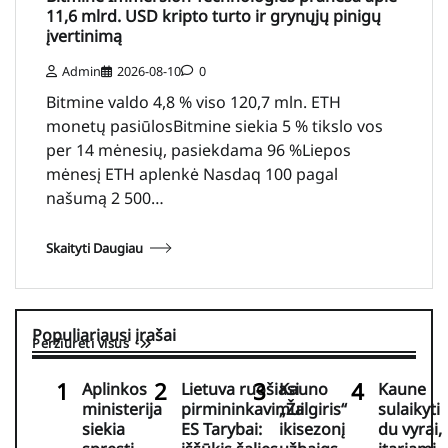
11,6 mlrd. USD kripto turto ir grynųjų pinigų
įvertinimą
Admin
2026-08-10
0
Bitmine valdo 4,8 % viso 120,7 mln. ETH
monetų pasiūlosBitmine siekia 5 % tikslo vos
per 14 mėnesių, pasiekdama 96 %Liepos
mėnesį ETH aplenkė Nasdaq 100 pagal
našumą 2 500…
Skaityti Daugiau
Populiariausi įrašai
Peržiūrėti visus
Aplinkos
Lietuva ruošiasi
Kauno
Kaune
ministerija
pirmininkavimui
„Žalgiris“
sulaikyti
siekia
ES Tarybai:
ikisezonį
du vyrai,