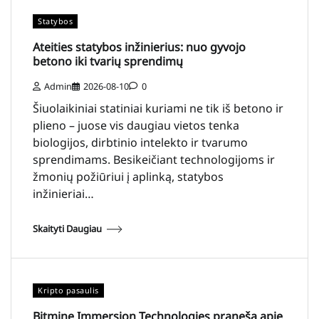
Statybos
Ateities statybos inžinierius: nuo gyvojo
betono iki tvarių sprendimų
Admin
2026-08-10
0
Šiuolaikiniai statiniai kuriami ne tik iš betono ir
plieno – juose vis daugiau vietos tenka
biologijos, dirbtinio intelekto ir tvarumo
sprendimams. Besikeičiant technologijoms ir
žmonių požiūriui į aplinką, statybos
inžinieriai…
Skaityti Daugiau
Kripto pasaulis
Bitmine Immersion Technologies praneša apie