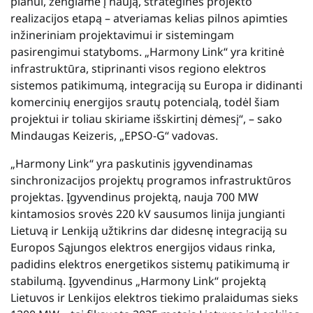
planui, žengiame į naują, strateginės projekto
realizacijos etapą – atveriamas kelias pilnos apimties
inžineriniam projektavimui ir sistemingam
pasirengimui statyboms. „Harmony Link“ yra kritinė
infrastruktūra, stiprinanti visos regiono elektros
sistemos patikimumą, integraciją su Europa ir didinanti
komercinių energijos srautų potencialą, todėl šiam
projektui ir toliau skiriame išskirtinį dėmesį“, – sako
Mindaugas Keizeris, „EPSO-G“ vadovas.
„Harmony Link“ yra paskutinis įgyvendinamas
sinchronizacijos projektų programos infrastruktūros
projektas. Įgyvendinus projektą, nauja 700 MW
kintamosios srovės 220 kV sausumos linija jungianti
Lietuvą ir Lenkiją užtikrins dar didesnę integraciją su
Europos Sąjungos elektros energijos vidaus rinka,
padidins elektros energetikos sistemų patikimumą ir
stabilumą. Įgyvendinus „Harmony Link“ projektą
Lietuvos ir Lenkijos elektros tiekimo pralaidumas sieks