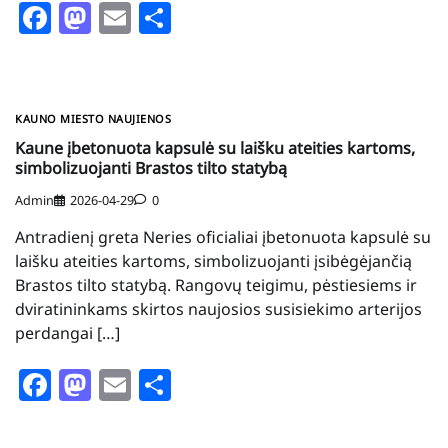
Facebook
Mastodon
Email
Share
KAUNO MIESTO NAUJIENOS
Kaune įbetonuota kapsulė su laišku ateities kartoms,
simbolizuojanti Brastos tilto statybą
Admin
2026-04-29
0
Antradienį greta Neries oficialiai įbetonuota kapsulė su
laišku ateities kartoms, simbolizuojanti įsibėgėjančią
Brastos tilto statybą. Rangovų teigimu, pėstiesiems ir
dviratininkams skirtos naujosios susisiekimo arterijos
perdangai […]
Facebook
Mastodon
Email
Share