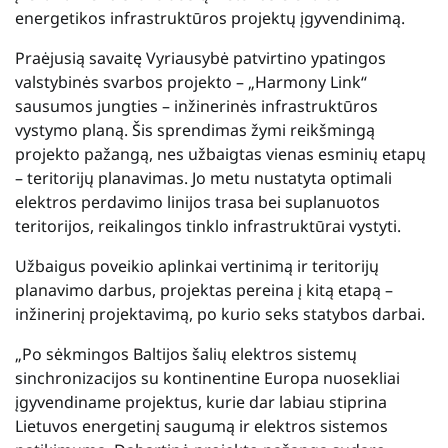
energetikos infrastruktūros projektų įgyvendinimą.
Praėjusią savaitę Vyriausybė patvirtino ypatingos
valstybinės svarbos projekto – „Harmony Link“
sausumos jungties – inžinerinės infrastruktūros
vystymo planą. Šis sprendimas žymi reikšmingą
projekto pažangą, nes užbaigtas vienas esminių etapų
– teritorijų planavimas. Jo metu nustatyta optimali
elektros perdavimo linijos trasa bei suplanuotos
teritorijos, reikalingos tinklo infrastruktūrai vystyti.
Užbaigus poveikio aplinkai vertinimą ir teritorijų
planavimo darbus, projektas pereina į kitą etapą –
inžinerinį projektavimą, po kurio seks statybos darbai.
„Po sėkmingos Baltijos šalių elektros sistemų
sinchronizacijos su kontinentine Europa nuosekliai
įgyvendiname projektus, kurie dar labiau stiprina
Lietuvos energetinį saugumą ir elektros sistemos