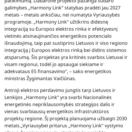
patikimumą. Dabartinė projekto pažanga sudaro
galimybes „Harmony Link“ statybas pradėti jau 2027
metais – metais anksčiau, nei numatyta Vyriausybės
programoje. „Harmony Link“ užtikrins didesnę
integraciją su Europos elektros rinka ir efektyvesnį
vietinės atsinaujinančios energetikos potencialo
išnaudojimą, taip pat sustiprins Lietuvos ir viso regiono
integraciją į Europos elektros rinką bei didins sistemos
atsparumą. Šis projektas yra kritinės svarbos Lietuvai ir
visam regionui, todėl jo apsaugai siekiame ir
adekvataus ES finansavimo“, – sako energetikos
ministras Žygimantas Vaičiūnas.
Antroji elektros perdavimo jungtis tarp Lietuvos ir
Lenkijos „Harmony Link“ yra svarbi Nacionalinės
energetinės nepriklausomybės strategijos dalis ir
vienas svarbiausių energetikos infrastruktūros
projektų regione. Šį projektą planuojama užbaigti 2030
metais.„Vyriausybei pritarus „Harmony Link“ vystymo