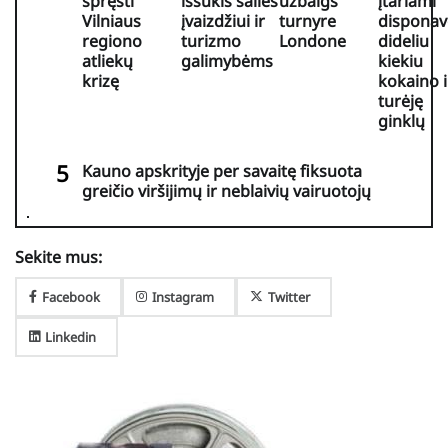
spręsti
iššūkis šalies
užbaigs
įtariami
Vilniaus
įvaizdžiui ir
turnyre
disponav
regiono
turizmo
Londone
dideliu
atliekų
galimybėms
kiekiu
krizę
kokaino i
turėję
ginklų
Kauno apskrityje per savaitę fiksuota
greičio viršijimų ir neblaivių vairuotojų
Sekite mus:
Facebook
Instagram
Twitter
Linkedin