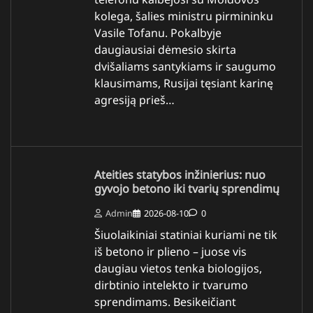
kolega, šalies ministru pirmininku
Vasile Tofanu. Pokalbyje
daugiausiai dėmesio skirta
dvišaliams santykiams ir saugumo
klausimams, Rusijai tęsiant karinę
agresiją prieš…
Ateities statybos inžinierius: nuo
gyvojo betono iki tvarių sprendimų
Admin
2026-08-10
0
Šiuolaikiniai statiniai kuriami ne tik
iš betono ir plieno – juose vis
daugiau vietos tenka biologijos,
dirbtinio intelekto ir tvarumo
sprendimams. Besikeičiant