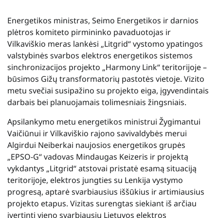
Energetikos ministras, Seimo Energetikos ir darnios
plėtros komiteto pirmininko pavaduotojas ir
Vilkaviškio meras lankėsi „Litgrid“ vystomo ypatingos
valstybinės svarbos elektros energetikos sistemos
sinchronizacijos projekto „Harmony Link“ teritorijoje –
būsimos Gižų transformatorių pastotės vietoje. Vizito
metu svečiai susipažino su projekto eiga, įgyvendintais
darbais bei planuojamais tolimesniais žingsniais.
Apsilankymo metu energetikos ministrui Žygimantui
Vaičiūnui ir Vilkaviškio rajono savivaldybės merui
Algirdui Neiberkai naujosios energetikos grupės
„EPSO-G“ vadovas Mindaugas Keizeris ir projektą
vykdantys „Litgrid“ atstovai pristatė esamą situaciją
teritorijoje, elektros jungties su Lenkija vystymo
progresą, aptarė svarbiausius iššūkius ir artimiausius
projekto etapus. Vizitas surengtas siekiant iš arčiau
įvertinti vieno svarbiausių Lietuvos elektros