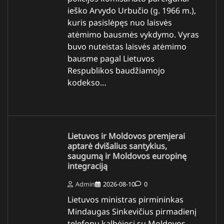
ieško Arvydo Urbučio (g. 1966 m.),
kuris pasislėpęs nuo laisvės
atėmimo bausmės vykdymo. Vyras
buvo nuteistas laisvės atėmimo
bausme pagal Lietuvos
Respublikos baudžiamojo
kodekso…
Lietuvos ir Moldovos premjerai
aptarė dvišalius santykius,
saugumą ir Moldovos europinę
integraciją
Admin
2026-08-10
0
Lietuvos ministras pirmininkas
Mindaugas Sinkevičius pirmadienį
telefonu kalbėjosi su Moldovos