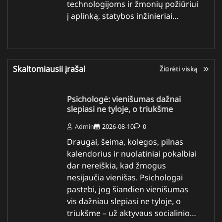
technologijoms ir žmonių požiūriui
į aplinką, statybos inžinieriai…
Skaitomiausii įrašai
Žiūrėti viską
Psichologė: vienišumas dažnai
slepiasi ne tyloje, o triukšme
Admin
2026-08-10
0
Draugai, šeima, kolegos, pilnas
kalendorius ir nuolatiniai pokalbiai
dar nereiškia, kad žmogus
nesijaučia vienišas. Psichologai
pastebi, jog šiandien vienišumas
vis dažniau slepiasi ne tyloje, o
triukšme – už aktyvaus socialinio…