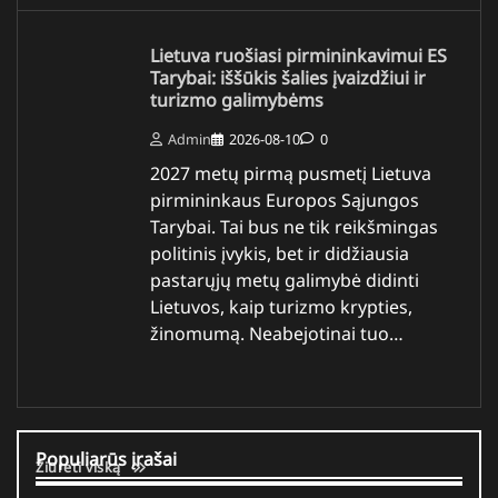
Lietuva ruošiasi pirmininkavimui ES
Tarybai: iššūkis šalies įvaizdžiui ir
turizmo galimybėms
Admin
2026-08-10
0
2027 metų pirmą pusmetį Lietuva
pirmininkaus Europos Sąjungos
Tarybai. Tai bus ne tik reikšmingas
politinis įvykis, bet ir didžiausia
pastarųjų metų galimybė didinti
Lietuvos, kaip turizmo krypties,
žinomumą. Neabejotinai tuo…
Populiarūs įrašai
Žiūrėti viską