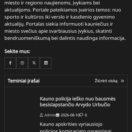
miesto ir regiono naujienoms, įvykiams bei
aktualijoms. Portale pateikiamos įvairios temos: nuo
sporto ir kultūros iki verslo ir kasdienio gyvenimo
aktualijų. Portalas siekia informuoti kauniečius ir
miesto svečius apie svarbiausius įvykius, skatinti
bendruomeniškumą bei dalintis naudinga informacija.
Sekite mus:
Facebook
Instagram
Twitter
Linkedin
Teminiai įrašai
Žiūrėti viską
Kauno policija ieško nuo bausmės
besislapstančio Arvydo Urbučio
Admin
2026-08-10
0
Kauno apskrities vyriausiojo
policijos komisariato pareigūnai