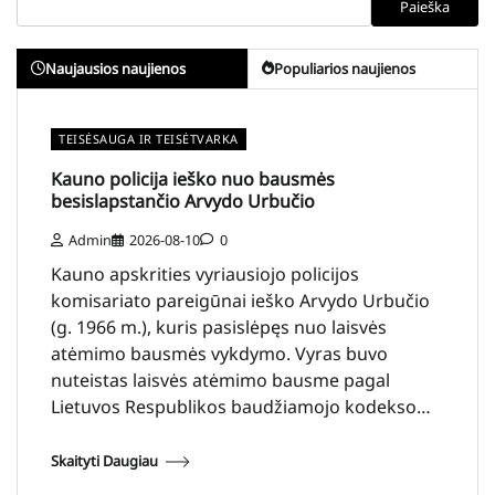
Paieška
Naujausios naujienos
Populiarios naujienos
TEISĖSAUGA IR TEISĖTVARKA
Kauno policija ieško nuo bausmės
besislapstančio Arvydo Urbučio
Admin
2026-08-10
0
Kauno apskrities vyriausiojo policijos
komisariato pareigūnai ieško Arvydo Urbučio
(g. 1966 m.), kuris pasislėpęs nuo laisvės
atėmimo bausmės vykdymo. Vyras buvo
nuteistas laisvės atėmimo bausme pagal
Lietuvos Respublikos baudžiamojo kodekso…
Skaityti Daugiau