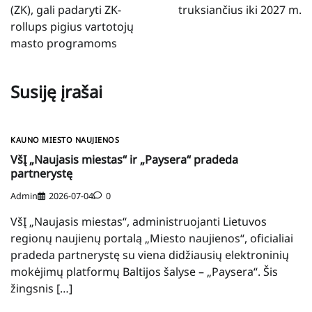
(ZK), gali padaryti ZK-
truksiančius iki 2027 m.
rollups pigius vartotojų
masto programoms
Susiję įrašai
KAUNO MIESTO NAUJIENOS
VšĮ „Naujasis miestas“ ir „Paysera“ pradeda
partnerystę
Admin
2026-07-04
0
VšĮ „Naujasis miestas“, administruojanti Lietuvos
regionų naujienų portalą „Miesto naujienos“, oficialiai
pradeda partnerystę su viena didžiausių elektroninių
mokėjimų platformų Baltijos šalyse – „Paysera“. Šis
žingsnis […]