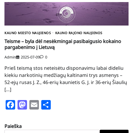
KAUNO MIESTO NAUJIENOS
KAUNO RAJONO NAUJIENOS
Teisme – byla dėl nesėkmingai pasibaigusio kokaino
pargabenimo į Lietuvą
Admin
2025-07-09
0
Prieš teismą stos neteisėtu disponavimu labai dideliu
kiekiu narkotinių medžiagų kaltinami trys asmenys –
52-ejų rusas J. Z., 46-erių kaunietis G. J. ir 36-erių Šiaulių
[…]
Facebook
Mastodon
Email
Share
Paieška