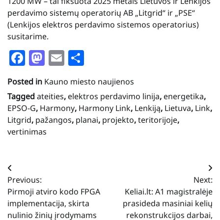
1200 MW – tai fiksuota 2025 metais Lietuvos ir Lenkijos
perdavimo sistemų operatorių AB „Litgrid“ ir „PSE“
(Lenkijos elektros perdavimo sistemos operatorius)
susitarime.
Facebook
Mastodon
Email
Share
Posted in
Kauno miesto naujienos
Tagged
ateities
,
elektros perdavimo linija
,
energetika
,
EPSO-G
,
Harmony
,
Harmony Link
,
Lenkiją
,
Lietuva
,
Link
,
Litgrid
,
pažangos
,
planai
,
projekto
,
teritorijoje
,
vertinimas
Navigacija
Previous:
Next:
tarp
Pirmoji atviro kodo FPGA
Keliai.lt: A1 magistralėje
įrašų
implementacija, skirta
prasideda masiniai kelių
nulinio žinių įrodymams
rekonstrukcijos darbai,