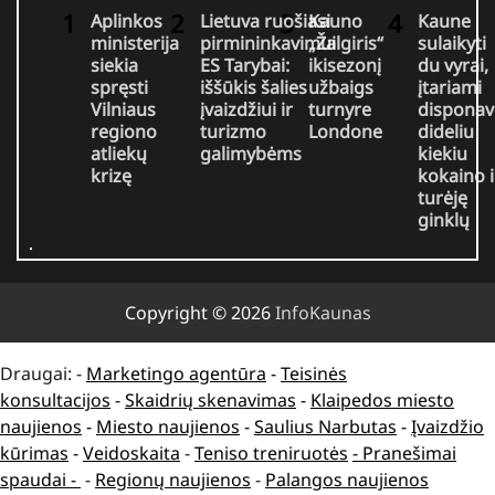
Aplinkos
Lietuva ruošiasi
Kauno
Kaune
ministerija
pirmininkavimui
„Žalgiris“
sulaikyti
siekia
ES Tarybai:
ikisezonį
du vyrai,
spręsti
iššūkis šalies
užbaigs
įtariami
Vilniaus
įvaizdžiui ir
turnyre
disponav
regiono
turizmo
Londone
dideliu
atliekų
galimybėms
kiekiu
krizę
kokaino i
turėję
ginklų
Copyright © 2026
InfoKaunas
Draugai: -
Marketingo agentūra
-
Teisinės
konsultacijos
-
Skaidrių skenavimas
-
Klaipedos miesto
naujienos
-
Miesto naujienos
-
Saulius Narbutas
-
Įvaizdžio
kūrimas
-
Veidoskaita
-
Teniso treniruotės
- Pranešimai
spaudai -
-
Regionų naujienos
-
Palangos naujienos