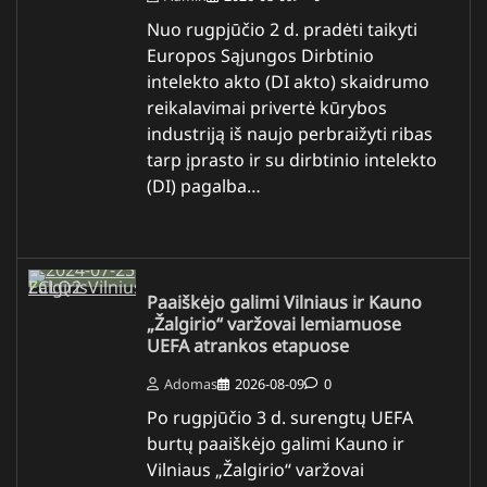
Nuo rugpjūčio 2 d. pradėti taikyti
Europos Sąjungos Dirbtinio
intelekto akto (DI akto) skaidrumo
reikalavimai privertė kūrybos
industriją iš naujo perbraižyti ribas
tarp įprasto ir su dirbtinio intelekto
(DI) pagalba…
Paaiškėjo galimi Vilniaus ir Kauno
„Žalgirio“ varžovai lemiamuose
UEFA atrankos etapuose
Adomas
2026-08-09
0
Po rugpjūčio 3 d. surengtų UEFA
burtų paaiškėjo galimi Kauno ir
Vilniaus „Žalgirio“ varžovai