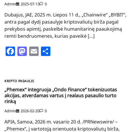
Admin
2025-07-13
0
Dubajus, JAE, 2025 m. Liepos 11 d., „Chainwire“ „BYBIT“,
antra pagal dydį pasaulyje kriptovaliutų birža pagal
prekybos apimtį, paskelbė humanitarinę paaukojimą
remti bendruomenes, kurias paveikė […]
Facebook
Mastodon
Email
Share
KRIPTO PASAULIS
„Phemex“ integruoja „Ondo Finance“ tokenizuotas
akcijas, atverdamas vartus į realaus pasaulio turto
rinką
Admin
2026-02-20
0
APIA, Samoa, 2026 m. vasario 20 d. /PRNewswire/ –
„Phemex“, į vartotoją orientuota kriptovaliutų birža,