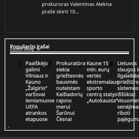
prokuroras Valentinas Alekna
prašė skirti 10…
Populiarūs įrašai
Žiūrėti viską
Paaiškėjo
Prokuratūra
Kaune 15
Lietuvos
galimi
siekia
mln. eurų
slaugos i
Vilniaus ir
griežtesnės
vertės
ilgalaikės
Kauno
bausmės
ekstremalaus
priežiūro
„Žalgirio“
nuteistam
sporto
sistemos
varžovai
Kaišiadorių
centrą statys
iššūkiai:
lemiamuose
rajono
„Autokausta“
visuome
UEFA
merui
senėjimas
atrankos
Šarūnui
riboti
etapuose
Čėsnai
pajėgum