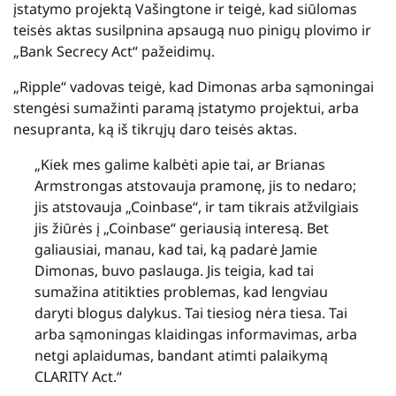
įstatymo projektą Vašingtone ir teigė, kad siūlomas
teisės aktas susilpnina apsaugą nuo pinigų plovimo ir
„Bank Secrecy Act“ pažeidimų.
„Ripple“ vadovas teigė, kad Dimonas arba sąmoningai
stengėsi sumažinti paramą įstatymo projektui, arba
nesupranta, ką iš tikrųjų daro teisės aktas.
„Kiek mes galime kalbėti apie tai, ar Brianas
Armstrongas atstovauja pramonę, jis to nedaro;
jis atstovauja „Coinbase“, ir tam tikrais atžvilgiais
jis žiūrės į „Coinbase“ geriausią interesą. Bet
galiausiai, manau, kad tai, ką padarė Jamie
Dimonas, buvo paslauga. Jis teigia, kad tai
sumažina atitikties problemas, kad lengviau
daryti blogus dalykus. Tai tiesiog nėra tiesa. Tai
arba sąmoningas klaidingas informavimas, arba
netgi aplaidumas, bandant atimti palaikymą
CLARITY Act.“