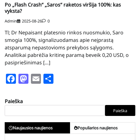
Po „Flash Crash“ „Saros“ raketos viršija 100%: kas
vyksta?
Admin
2025-08-26
0
Tl; Dr Nepaisant platesnio rinkos nuosmukio, Saro
smogia 100%, signalizuodamas apie neįprastą
atsparumą nepastovioms prekybos sąlygoms.
Analitikai pabrėžia kritinę paramą beveik 0,20 USD, o
pasipriešinimas […]
Facebook
Mastodon
Email
Share
Paieška
Paieška
Naujausios naujienos
Populiarios naujienos