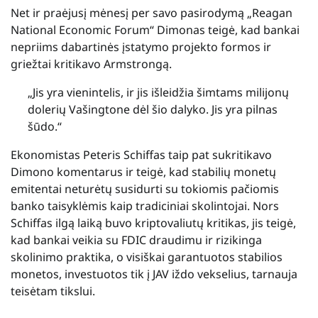
Net ir praėjusį mėnesį per savo pasirodymą „Reagan
National Economic Forum“ Dimonas teigė, kad bankai
nepriims dabartinės įstatymo projekto formos ir
griežtai kritikavo Armstrongą.
„Jis yra vienintelis, ir jis išleidžia šimtams milijonų
dolerių Vašingtone dėl šio dalyko. Jis yra pilnas
šūdo.“
Ekonomistas Peteris Schiffas taip pat sukritikavo
Dimono komentarus ir teigė, kad stabilių monetų
emitentai neturėtų susidurti su tokiomis pačiomis
banko taisyklėmis kaip tradiciniai skolintojai. Nors
Schiffas ilgą laiką buvo kriptovaliutų kritikas, jis teigė,
kad bankai veikia su FDIC draudimu ir rizikinga
skolinimo praktika, o visiškai garantuotos stabilios
monetos, investuotos tik į JAV iždo vekselius, tarnauja
teisėtam tikslui.