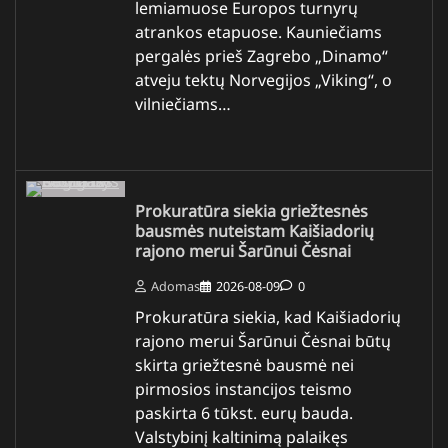
lemiamuose Europos turnyrų
atrankos etapuose. Kauniečiams
pergalės prieš Zagrebo „Dinamo“
atveju tektų Norvegijos „Viking“, o
vilniečiams…
Prokuratūra siekia griežtesnės
bausmės nuteistam Kaišiadorių
rajono merui Šarūnui Čėsnai
Adomas
2026-08-09
0
Prokuratūra siekia, kad Kaišiadorių
rajono merui Šarūnui Čėsnai būtų
skirta griežtesnė bausmė nei
pirmosios instancijos teismo
paskirta 6 tūkst. eurų bauda.
Valstybinį kaltinimą palaikęs