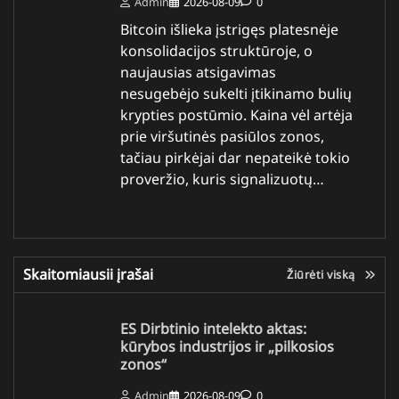
Admin
2026-08-09
0
Bitcoin išlieka įstrigęs platesnėje
konsolidacijos struktūroje, o
naujausias atsigavimas
nesugebėjo sukelti įtikinamo bulių
krypties postūmio. Kaina vėl artėja
prie viršutinės pasiūlos zonos,
tačiau pirkėjai dar nepateikė tokio
proveržio, kuris signalizuotų…
Skaitomiausii įrašai
Žiūrėti viską
ES Dirbtinio intelekto aktas:
kūrybos industrijos ir „pilkosios
zonos“
Admin
2026-08-09
0