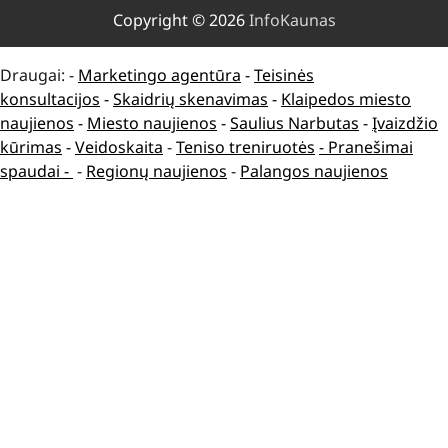
Copyright © 2026
InfoKaunas
Draugai: -
Marketingo agentūra
-
Teisinės
konsultacijos
-
Skaidrių skenavimas
-
Klaipedos miesto
naujienos
-
Miesto naujienos
-
Saulius Narbutas
-
Įvaizdžio
kūrimas
-
Veidoskaita
-
Teniso treniruotės
- Pranešimai
spaudai -
-
Regionų naujienos
-
Palangos naujienos