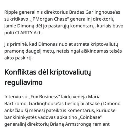
Ripple generalinis direktorius Bradas Garlinghouse’as
sukritikavo „JPMorgan Chase“ generalinį direktorių
Jamie Dimoną dėl jo pastarųjų komentarų, kuriais buvo
pulti CLARITY Act.
Jis priminė, kad Dimonas nuolat atmeta kriptovaliutų
pramonę daugelį metų, neteisingai aiškindamas teisės
akto paskirtį.
Konfliktas dėl kriptovaliutų
reguliavimo
Interviu su „Fox Business“ laidų vedėja Maria
Bartiromo, Garlinghouse’as tiesiogiai atsakė į Dimono
anksčiau šį mėnesį pateiktus komentarus, kuriuose
bankininkystės vadovas apkaltino „Coinbase“
generalinį direktorių Brianą Armstrongą remiant