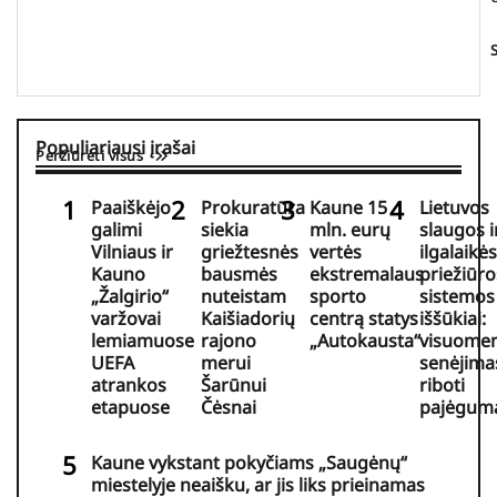
Populiariausi įrašai
Peržiūrėti visus
Paaiškėjo
Prokuratūra
Kaune 15
Lietuvos
galimi
siekia
mln. eurų
slaugos i
Vilniaus ir
griežtesnės
vertės
ilgalaikės
Kauno
bausmės
ekstremalaus
priežiūro
„Žalgirio“
nuteistam
sporto
sistemos
varžovai
Kaišiadorių
centrą statys
iššūkiai:
lemiamuose
rajono
„Autokausta“
visuome
UEFA
merui
senėjimas
atrankos
Šarūnui
riboti
etapuose
Čėsnai
pajėgum
Kaune vykstant pokyčiams „Saugėnų“
miestelyje neaišku, ar jis liks prieinamas