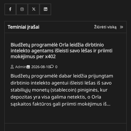
Facebook
Instagram
Twitter
Linkedin
Teminiai įrašai
Žiūrėti viską
Biudžetų programėlė Orla leidžia dirbtinio
intelekto agentams išleisti savo lėšas ir priimti
mokėjimus per x402
Admin
2026-08-10
0
Biudžetų programėlė dabar leidžia prijungtam
dirbtinio intelekto agentui išleisti lėšas iš savo
stabiliųjų monetų (stablecoin) piniginės, kur
depozitas yra visa galima netektis, o Orla
sąskaitos faktūros gali priimti mokėjimus iš…