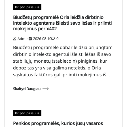
Kripto pasaulis
Biudžetų programėlė Orla leidžia dirbtinio
intelekto agentams išleisti savo lėšas ir priimti
mokėjimus per x402
Admin
2026-08-10
0
Biudžetų programėlė dabar leidžia prijungtam
dirbtinio intelekto agentui išleisti lėšas iš savo
stabiliųjų monetų (stablecoin) piniginės, kur
depozitas yra visa galima netektis, o Orla
sąskaitos faktūros gali priimti mokėjimus iš…
Skaityti Daugiau
Kripto pasaulis
Penkios programėlės, kurios jūsų vasaros