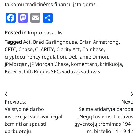
taikomų tradicinėms finansų įstaigoms.
Facebook
Mastodon
Email
Share
Posted in
Kripto pasaulis
Tagged
Act
,
Brad Garlinghouse
,
Brian Armstrong
,
CFTC
,
Chase
,
CLARITY
,
Clarity Act
,
Coinbase
,
cryptocurrency regulation
,
Dėl
,
Jamie Dimon
,
JPMorgan
,
JPMorgan Chase
,
komentaro
,
kritikuoja
,
Peter Schiff
,
Ripple
,
SEC
,
vadovą
,
vadovas
Navigacija
Previous:
Next:
tarp
Valstybinė darbo
Seime atidaryta paroda
įrašų
inspekcija: vadovai negali
„Negrįžusiems. Lietuvos
žeminti ar spausti
gyventojų trėmimas 1941
darbuotojų
m. birželio 14–19 d.“