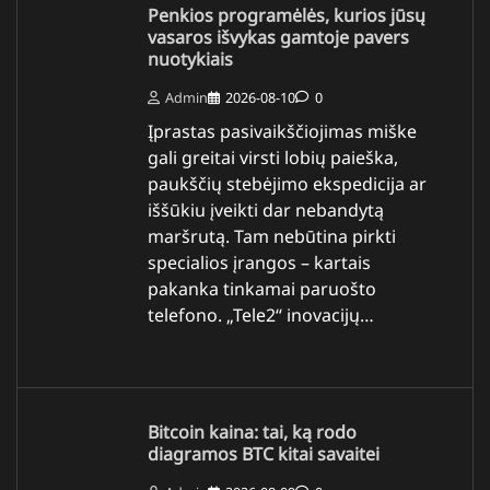
Penkios programėlės, kurios jūsų
vasaros išvykas gamtoje pavers
nuotykiais
Admin
2026-08-10
0
Įprastas pasivaikščiojimas miške
gali greitai virsti lobių paieška,
paukščių stebėjimo ekspedicija ar
iššūkiu įveikti dar nebandytą
maršrutą. Tam nebūtina pirkti
specialios įrangos – kartais
pakanka tinkamai paruošto
telefono. „Tele2“ inovacijų…
Bitcoin kaina: tai, ką rodo
diagramos BTC kitai savaitei