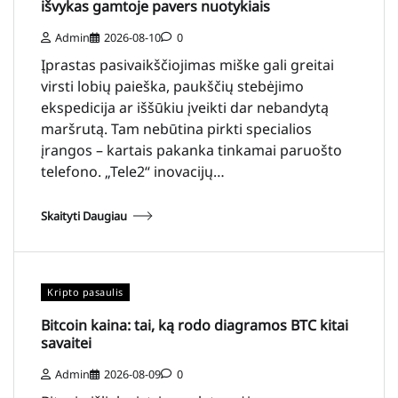
išvykas gamtoje pavers nuotykiais
Admin
2026-08-10
0
Įprastas pasivaikščiojimas miške gali greitai
virsti lobių paieška, paukščių stebėjimo
ekspedicija ar iššūkiu įveikti dar nebandytą
maršrutą. Tam nebūtina pirkti specialios
įrangos – kartais pakanka tinkamai paruošto
telefono. „Tele2“ inovacijų…
Skaityti Daugiau
Kripto pasaulis
Bitcoin kaina: tai, ką rodo diagramos BTC kitai
savaitei
Admin
2026-08-09
0