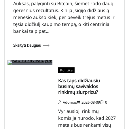
Auksas, palyginti su Bitcoin, šiemet rodo daug
geresnius rezultatus. Kinija įsigijo didžiausią
mėnesio aukso kiekį per beveik trejus metus ir
tęsia didžiulį kaupimo tempą, o kiti centriniai
bankai taip pat…
Skaityti Daugiau
Politika
Kas taps didžiausiu
būsimų savivaldos
rinkimų siurprizu?
Adomas
2026-08-09
0
Vyriausioji rinkimų
komisija nurodo, kad 2027
metais bus renkami visų