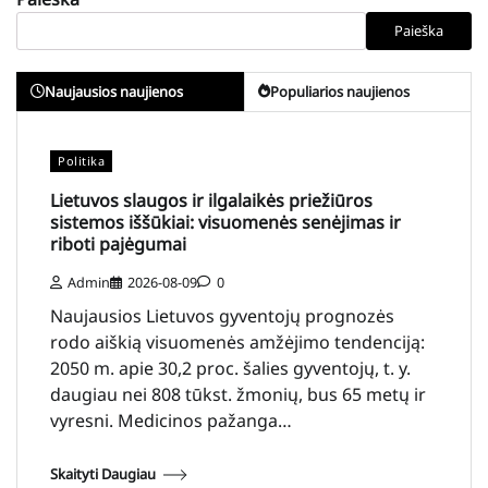
Paieška
Naujausios naujienos
Populiarios naujienos
Politika
Lietuvos slaugos ir ilgalaikės priežiūros
sistemos iššūkiai: visuomenės senėjimas ir
riboti pajėgumai
Admin
2026-08-09
0
Naujausios Lietuvos gyventojų prognozės
rodo aiškią visuomenės amžėjimo tendenciją:
2050 m. apie 30,2 proc. šalies gyventojų, t. y.
daugiau nei 808 tūkst. žmonių, bus 65 metų ir
vyresni. Medicinos pažanga…
Skaityti Daugiau