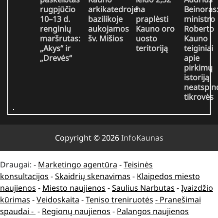
rugpjūčio
arkikatedroje
ha
Beinoras
10–13 d.
bazilikoje
praplėsti
ministro
renginių
aukojamos
Kauno oro
Roberto
maršrutas:
šv. Mišios
uosto
Kauno
„Akys“ ir
teritoriją
teiginiai
„Drevės“
apie
pirkimų
istoriją
neatspin
tikrovės
Copyright © 2026
InfoKaunas
Draugai: -
Marketingo agentūra
-
Teisinės
konsultacijos
-
Skaidrių skenavimas
-
Klaipedos miesto
naujienos
-
Miesto naujienos
-
Saulius Narbutas
-
Įvaizdžio
kūrimas
-
Veidoskaita
-
Teniso treniruotės
- Pranešimai
spaudai -
-
Regionų naujienos
-
Palangos naujienos