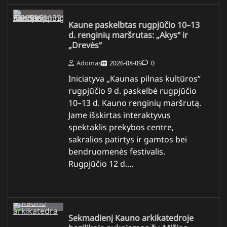
Kaune paskelbtas rugpjūčio 10–13
d. renginių maršrutas: „Akys“ ir
„Drevės“
Adomas
2026-08-09
0
Iniciatyva „Kaunas pilnas kultūros“
rugpjūčio 9 d. paskelbė rugpjūčio
10–13 d. Kauno renginių maršrutą.
Jame išskirtas interaktyvus
spektaklis prekybos centre,
sakralios patirtys ir gamtos bei
bendruomenės festivalis.
Rugpjūčio 12 d.…
Sekmadienį Kauno arkikatedroje