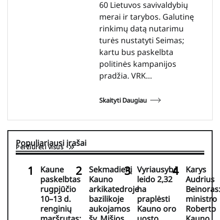
60 Lietuvos savivaldybių
merai ir tarybos. Galutinę
rinkimų datą nutarimu
turės nustatyti Seimas;
kartu bus paskelbta
politinės kampanijos
pradžia. VRK…
Skaityti Daugiau
Populiariausi įrašai
Peržiūrėti visus
Kaune
Sekmadienį
Vyriausybė
Karys
paskelbtas
Kauno
leido 2,32
Audrius
rugpjūčio
arkikatedroje
ha
Beinoras
10–13 d.
bazilikoje
praplėsti
ministro
renginių
aukojamos
Kauno oro
Roberto
maršrutas:
šv. Mišios
uosto
Kauno