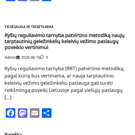
TEISĖSAUGA IR TEISĖTVARKA
Ryšių reguliavimo tarnyba patvirtino metodiką naujų
tarptautinių geležinkelių keleivių vežimo paslaugų
poveikio vertinimui
Admin
2026-06-16
0
Ryšių reguliavimo tarnyba (RRT) patvirtino metodiką,
pagal kurią bus vertinama, ar nauja tarptautinio
keleivių vežimo geležinkeliu paslauga gali turėti
reikšmingą poveikį Lietuvoje pagal viešųjų paslaugų
[…]
Facebook
Mastodon
Email
Share
Paieška