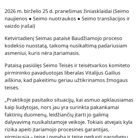
2026 m. birželio 25 d. pranešimas žiniasklaidai (Seimo
naujienos ● Seimo nuotraukos ● Seimo transliacijos ir
vaizdo įrašai)
Ketvirtadienį Seimas pataisė Baudžiamojo proceso
kodekso nuostatą, taikomą nusikaltimą padariusiam
asmeniui, kuris nėra įtariamasis.
Pataisą pasiūlęs Seimo Teisės ir teisėtvarkos komiteto
pirmininko pavaduotojas liberalas Vitalijus Gailius
aiškina, kad pakeitimu geriau užtikrinamos žmogaus
teisės.
„Praktikoje pasitaiko situacijų, kai asmuo apklausiamas
kaip liudytojas, nors jau yra surinkta pakankamai
faktinių duomenų, leidžiančių įtarti jo galimą
dalyvavimą nusikalstamoje veikoje. Tokiais atvejais kyla
rizika apeiti įtariamojo procesines garantijas,
pirmiausia – teisę į gynybą ir teisę neduoti parodymų