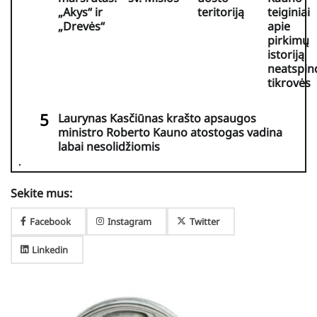
„Akys“ ir
teritoriją
teiginiai
„Drevės“
apie
pirkimų
istoriją
neatspin
tikrovės
Laurynas Kasčiūnas krašto apsaugos
ministro Roberto Kauno atostogas vadina
labai nesolidžiomis
Sekite mus:
Facebook
Instagram
Twitter
Linkedin