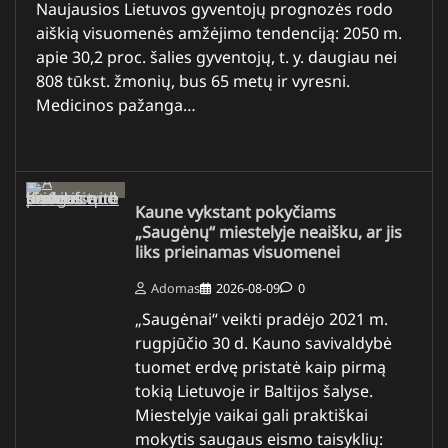
Naujausios Lietuvos gyventojų prognozės rodo
aiškią visuomenės amžėjimo tendenciją: 2050 m.
apie 30,2 proc. šalies gyventojų, t. y. daugiau nei
808 tūkst. žmonių, bus 65 metų ir vyresni.
Medicinos pažanga…
Kaune vykstant pokyčiams
„Saugėnų“ miestelyje neaišku, ar jis
liks prieinamas visuomenei
Adomas
2026-08-09
0
„Saugėnai“ veikti pradėjo 2021 m.
rugpjūčio 30 d. Kauno savivaldybė
tuomet erdvę pristatė kaip pirmą
tokią Lietuvoje ir Baltijos šalyse.
Miestelyje vaikai gali praktiškai
mokytis saugaus eismo taisyklių: