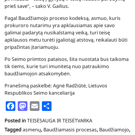
prieš save“, – sako V. Gailius.
Pagal Baudžiamojo proceso kodeksą, asmuo, kuris
prokuroro nutarimu yra apklausiamas apie savo
galimai padarytą nusikalstamą veiką, turi teisę
apklausos metu turėti įgaliotąjį atstovą, reikalauti būti
pripažintas įtariamuoju.
Po Seimo priimtos pataisos, šita nuostata bus taikoma
tik tiems, kurie turi imunitetą nuo patraukimo
baudžiamojon atsakomybėn.
Pranešimą paskelbė: Agnė Radžiūtė, Lietuvos
Respublikos Seimo kanceliarija
Facebook
Mastodon
Email
Share
Posted in
TEISĖSAUGA IR TEISĖTVARKA
Tagged
asmenų
,
Baudžiamasis procesas
,
Baudžiamojo
,