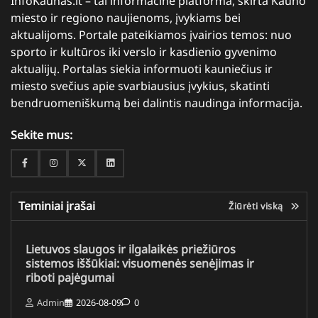
InfoKaunas.lt – tai informacinė platforma, skirta Kauno
miesto ir regiono naujienoms, įvykiams bei
aktualijoms. Portale pateikiamos įvairios temos: nuo
sporto ir kultūros iki verslo ir kasdienio gyvenimo
aktualijų. Portalas siekia informuoti kauniečius ir
miesto svečius apie svarbiausius įvykius, skatinti
bendruomeniškumą bei dalintis naudinga informacija.
Sekite mus:
Facebook
Instagram
Twitter
Linkedin
Teminiai įrašai
Žiūrėti viską
Lietuvos slaugos ir ilgalaikės priežiūros
sistemos iššūkiai: visuomenės senėjimas ir
riboti pajėgumai
Admin
2026-08-09
0