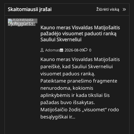
Skaitomiausii įrašai
Žiūrėti viską
Kauno meras Visvaldas Matijošaitis
pažadėjo visuomet paduoti ranką
Sauliui Skverneliui
Adomas
2026-08-09
0
Kauno meras Visvaldas Matijošaitis
pareiškė, kad Sauliui Skverneliui
visuomet paduos ranką.
Pateiktame pranešimo fragmente
nenurodoma, kokiomis
aplinkybėmis ir kada tiksliai šis
pažadas buvo išsakytas.
Matijošaičio žodis „visuomet“ rodo
besąlygiškai ir…