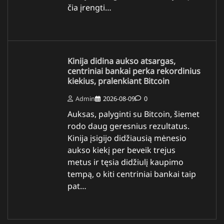
čia įrengti…
Kinija didina aukso atsargas,
centriniai bankai perka rekordinius
kiekius, pralenkiant Bitcoin
Admin
2026-08-09
0
Auksas, palyginti su Bitcoin, šiemet
rodo daug geresnius rezultatus.
Kinija įsigijo didžiausią mėnesio
aukso kiekį per beveik trejus
metus ir tęsia didžiulį kaupimo
tempą, o kiti centriniai bankai taip
pat…