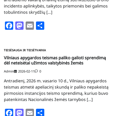
incidento aplinkybės, taikytos priemonės bei galimos
tobulintinos skrydžių […]
Facebook
Mastodon
Email
Share
TEISĖSAUGA IR TEISĖTVARKA
Vilniaus apygardos teismas paliko galioti sprendimą
dėl neteisėtai užimtos valstybinės žemės
Admin
2026-02-11
0
Antradienį, 2026 m. vasario 10 d., Vilniaus apygardos
teismas atmetė apeliacinį skundą ir paliko nepakeistą
pirmosios instancijos teismo sprendimą, kuriuo buvo
patenkintas Nacionalinės žemės tarnybos […]
Facebook
Mastodon
Email
Share