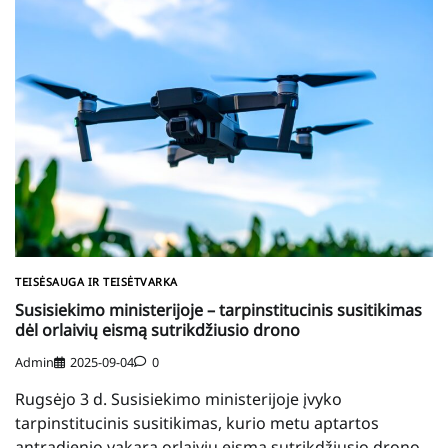
TEISĖSAUGA IR TEISĖTVARKA
Susisiekimo ministerijoje – tarpinstitucinis susitikimas
dėl orlaivių eismą sutrikdžiusio drono
Admin
2025-09-04
0
Rugsėjo 3 d. Susisiekimo ministerijoje įvyko
tarpinstitucinis susitikimas, kurio metu aptartos
antradienio vakarą orlaivių eismą sutrikdžiusio drono