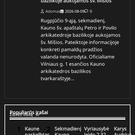
bazilikoje aukojamos šv. Mišios
Adomas
2026-08-09
0
Rugpjūčio 9-ąją, sekmadienį,
Kauno šv. apaštalų Petro ir Povilo
arkikatedroje bazilikoje aukojamos
šv. Mišios. Pateiktoje informacijoje
konkreti pamaldų pradžios
valanda nenurodyta. Oficialiame
Vilniaus g. 1 esančios Kauno
arkikatedros bazilikos
tvarkaraštyje…
Populiarūs įrašai
Žiūrėti viską
Kaune
Sekmadienį
Vyriausybė
Karys
paskelbtas
Kauno
leido 2,32
Audrius