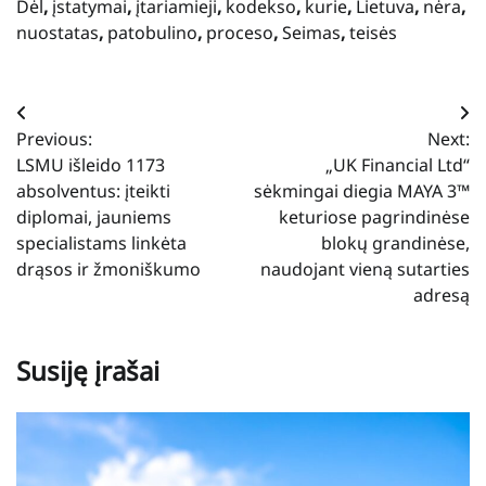
Dėl
,
įstatymai
,
įtariamieji
,
kodekso
,
kurie
,
Lietuva
,
nėra
,
nuostatas
,
patobulino
,
proceso
,
Seimas
,
teisės
Navigacija
Previous:
Next:
tarp
LSMU išleido 1173
„UK Financial Ltd“
įrašų
absolventus: įteikti
sėkmingai diegia MAYA 3™
diplomai, jauniems
keturiose pagrindinėse
specialistams linkėta
blokų grandinėse,
drąsos ir žmoniškumo
naudojant vieną sutarties
adresą
Susiję įrašai