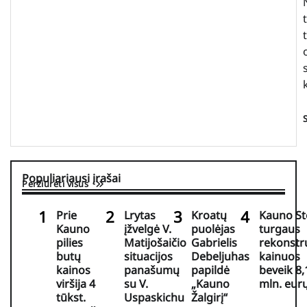
Populiariausi įrašai
Peržiūrėti visus
Prie
Lrytas
Kroatų
Kauno St
Kauno
įžvelgė V.
puolėjas
turgaus
pilies
Matijošaičio
Gabrielis
rekonstr
butų
situacijos
Debeljuhas
kainuos
kainos
panašumų
papildė
beveik 8,
viršija 4
su V.
„Kauno
mln. eur
tūkst.
Uspaskichu
Žalgirį“