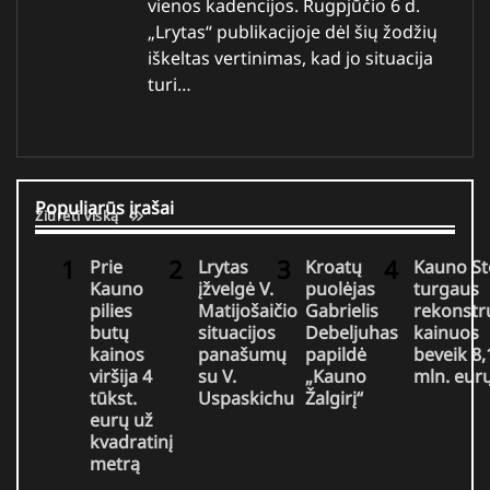
vienos kadencijos. Rugpjūčio 6 d.
„Lrytas“ publikacijoje dėl šių žodžių
iškeltas vertinimas, kad jo situacija
turi…
Populiarūs įrašai
Žiūrėti viską
Prie
Lrytas
Kroatų
Kauno St
Kauno
įžvelgė V.
puolėjas
turgaus
pilies
Matijošaičio
Gabrielis
rekonstr
butų
situacijos
Debeljuhas
kainuos
kainos
panašumų
papildė
beveik 8,
viršija 4
su V.
„Kauno
mln. eur
tūkst.
Uspaskichu
Žalgirį“
eurų už
kvadratinį
metrą