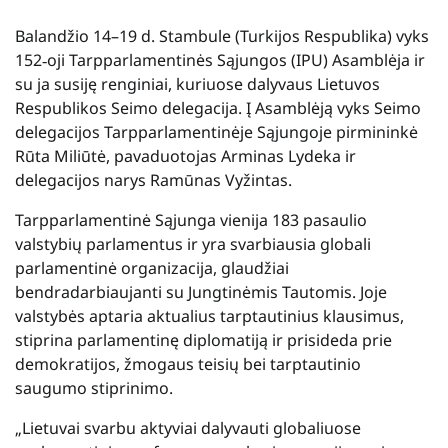
Balandžio 14–19 d. Stambule (Turkijos Respublika) vyks
152‑oji Tarpparlamentinės Sąjungos (IPU) Asamblėja ir
su ja susiję renginiai, kuriuose dalyvaus Lietuvos
Respublikos Seimo delegacija. Į Asamblėją vyks Seimo
delegacijos Tarpparlamentinėje Sąjungoje pirmininkė
Rūta Miliūtė, pavaduotojas Arminas Lydeka ir
delegacijos narys Ramūnas Vyžintas.
Tarpparlamentinė Sąjunga vienija 183 pasaulio
valstybių parlamentus ir yra svarbiausia globali
parlamentinė organizacija, glaudžiai
bendradarbiaujanti su Jungtinėmis Tautomis. Joje
valstybės aptaria aktualius tarptautinius klausimus,
stiprina parlamentinę diplomatiją ir prisideda prie
demokratijos, žmogaus teisių bei tarptautinio
saugumo stiprinimo.
„Lietuvai svarbu aktyviai dalyvauti globaliuose