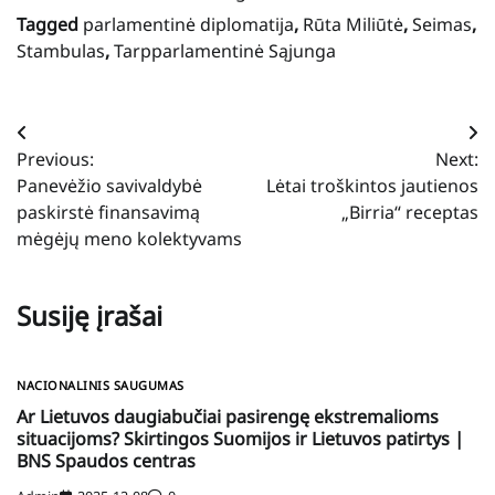
Tagged
parlamentinė diplomatija
,
Rūta Miliūtė
,
Seimas
,
Stambulas
,
Tarpparlamentinė Sąjunga
Navigacija
Previous:
Next:
tarp
Panevėžio savivaldybė
Lėtai troškintos jautienos
įrašų
paskirstė finansavimą
„Birria“ receptas
mėgėjų meno kolektyvams
Susiję įrašai
NACIONALINIS SAUGUMAS
Ar Lietuvos daugiabučiai pasirengę ekstremalioms
situacijoms? Skirtingos Suomijos ir Lietuvos patirtys |
BNS Spaudos centras