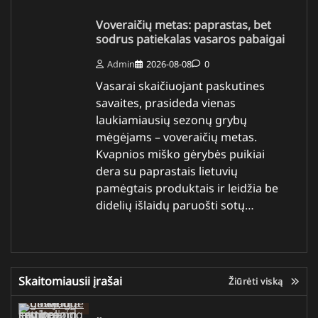
Voveraičių metas: paprastas, bet
sodrus patiekalas vasaros pabaigai
Admin
2026-08-08
0
Vasarai skaičiuojant paskutines
savaites, prasideda vienas
laukiamiausių sezonų grybų
mėgėjams – voveraičių metas.
Kvapnios miško gėrybės puikiai
dera su paprastais lietuvių
pamėgtais produktais ir leidžia be
didelių išlaidų paruošti sotų…
Skaitomiausii įrašai
Žiūrėti viską