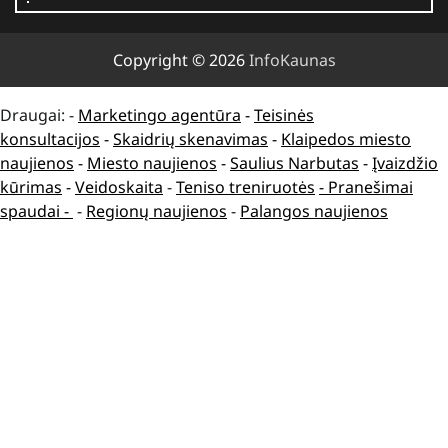
Copyright © 2026
InfoKaunas
Draugai: -
Marketingo agentūra
-
Teisinės
konsultacijos
-
Skaidrių skenavimas
-
Klaipedos miesto
naujienos
-
Miesto naujienos
-
Saulius Narbutas
-
Įvaizdžio
kūrimas
-
Veidoskaita
-
Teniso treniruotės
- Pranešimai
spaudai -
-
Regionų naujienos
-
Palangos naujienos