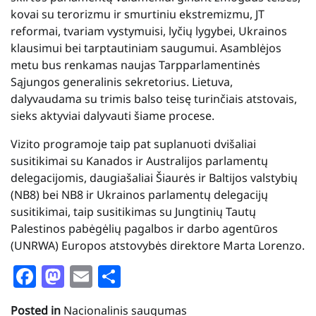
kovai su terorizmu ir smurtiniu ekstremizmu, JT
reformai, tvariam vystymuisi, lyčių lygybei, Ukrainos
klausimui bei tarptautiniam saugumui. Asamblėjos
metu bus renkamas naujas Tarpparlamentinės
Sąjungos generalinis sekretorius. Lietuva,
dalyvaudama su trimis balso teisę turinčiais atstovais,
sieks aktyviai dalyvauti šiame procese.
Vizito programoje taip pat suplanuoti dvišaliai
susitikimai su Kanados ir Australijos parlamentų
delegacijomis, daugiašaliai Šiaurės ir Baltijos valstybių
(NB8) bei NB8 ir Ukrainos parlamentų delegacijų
susitikimai, taip susitikimas su Jungtinių Tautų
Palestinos pabėgėlių pagalbos ir darbo agentūros
(UNRWA) Europos atstovybės direktore Marta Lorenzo.
Facebook
Mastodon
Email
Share
Posted in
Nacionalinis saugumas