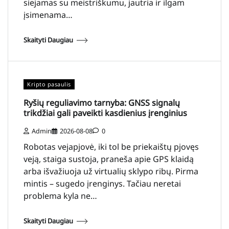
siejamas su meistriškumu, jautria ir ilgam
įsimenama…
Skaityti Daugiau
Kripto pasaulis
Ryšių reguliavimo tarnyba: GNSS signalų
trikdžiai gali paveikti kasdienius įrenginius
Admin
2026-08-08
0
Robotas vejapjovė, iki tol be priekaištų pjovęs
veją, staiga sustoja, praneša apie GPS klaidą
arba išvažiuoja už virtualių sklypo ribų. Pirma
mintis – sugedo įrenginys. Tačiau neretai
problema kyla ne…
Skaityti Daugiau