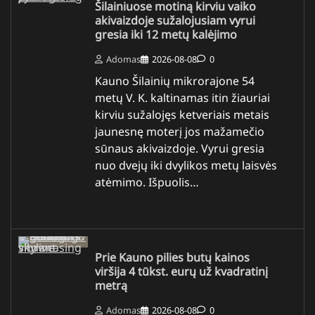
Šilainiuose motiną kirviu vaiko
akivaizdoje sužalojusiam vyrui
gresia iki 12 metų kalėjimo
Adomas
2026-08-08
0
Kauno Šilainių mikrorajone 54
metų V. K. kaltinamas itin žiauriai
kirviu sužalojęs ketveriais metais
jaunesnę moterį jos mažamečio
sūnaus akivaizdoje. Vyrui gresia
nuo dvejų iki dvylikos metų laisvės
atėmimo. Išpuolis…
Prie Kauno pilies butų kainos
viršija 4 tūkst. eurų už kvadratinį
metrą
Adomas
2026-08-08
0