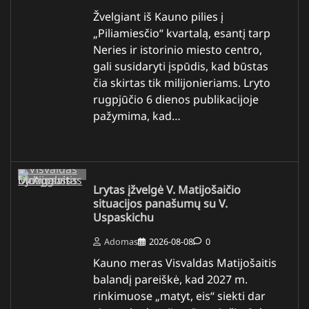
Žvelgiant iš Kauno pilies į
„Piliamiesčio“ kvartalą, esantį tarp
Neries ir istorinio miesto centro,
gali susidaryti įspūdis, kad būstas
čia skirtas tik milijonieriams. Lryto
rugpjūčio 6 dienos publikacijoje
pažymima, kad…
Lrytas įžvelgė V. Matijošaičio
situacijos panašumų su V.
Uspaskichu
Adomas
2026-08-08
0
Kauno meras Visvaldas Matijošaitis
balandį pareiškė, kad 2027 m.
rinkimuose „matyt, eis“ siekti dar