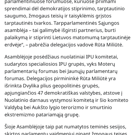
parlamentiniuose forumuose, kuriuose priimami
sprendimai dėl demokratijos stiprinimo, tarptautinio
saugumo, žmogaus teisių ir taisyklėmis grįstos
tarptautinės tvarkos. Tarpparlamentinės Sąjungos
asamblėja – tai galimybė išgirsti partnerius, burti
palaikymą ir stiprinti Lietuvos matomumą tarptautinėje
erdvėje“, – pabrėžia delegacijos vadovė Rūta Miliūtė.
Asamblėjoje posėdžiaus nuolatiniai IPU komitetai,
sudarytos specialiosios IPU grupės, vyks Moterų
parlamentarių forumas bei Jaunųjų parlamentarų
forumas. Delegacijos pirmininkė Rūta Miliūtė yra
išrinkta Dvylika plius geopolitinės grupės,
apjungiančios 47 demokratiškas valstybes, atstove į
Nuolatinio darnaus vystymosi komitetą ir šio komiteto
Valdybą bei Aukšto lygio terorizmo ir smurtinio
ekstremizmo patariamąją grupę.
Šioje Asamblėjoje taip pat numatytos teminės sesijos,
skirtos parlamentų vaidmeniui ginant žmogaus teises,