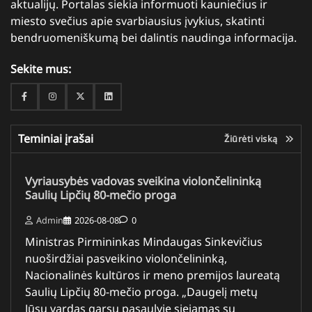
aktualijų. Portalas siekia informuoti kauniečius ir
miesto svečius apie svarbiausius įvykius, skatinti
bendruomeniškumą bei dalintis naudinga informacija.
Sekite mus:
Facebook
Instagram
Twitter
Linkedin
Teminiai įrašai
Žiūrėti viską
Vyriausybės vadovas sveikina violončelininką
Saulių Lipčių 80-mečio proga
Admin
2026-08-08
0
Ministras Pirmininkas Mindaugas Sinkevičius
nuoširdžiai pasveikino violončelininką,
Nacionalinės kultūros ir meno premijos laureatą
Saulių Lipčių 80-mečio proga. „Daugelį metų
Jūsų vardas garsų pasaulyje siejamas su