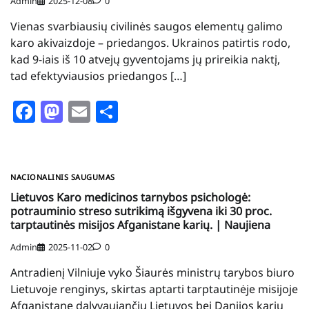
Admin
2025-12-08
0
Vienas svarbiausių civilinės saugos elementų galimo
karo akivaizdoje – priedangos. Ukrainos patirtis rodo,
kad 9-iais iš 10 atvejų gyventojams jų prireikia naktį,
tad efektyviausios priedangos […]
Facebook
Mastodon
Email
Share
NACIONALINIS SAUGUMAS
Lietuvos Karo medicinos tarnybos psichologė:
potrauminio streso sutrikimą išgyvena iki 30 proc.
tarptautinės misijos Afganistane karių. | Naujiena
Admin
2025-11-02
0
Antradienį Vilniuje vyko Šiaurės ministrų tarybos biuro
Lietuvoje renginys, skirtas aptarti tarptautinėje misijoje
Afganistane dalyvaujančių Lietuvos bei Danijos karių