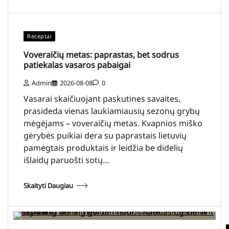
Receptai
Voveraičių metas: paprastas, bet sodrus
patiekalas vasaros pabaigai
Admin
2026-08-08
0
Vasarai skaičiuojant paskutines savaites,
prasideda vienas laukiamiausių sezonų grybų
mėgėjams – voveraičių metas. Kvapnios miško
gėrybės puikiai dera su paprastais lietuvių
pamėgtais produktais ir leidžia be didelių
išlaidų paruošti sotų…
Skaityti Daugiau