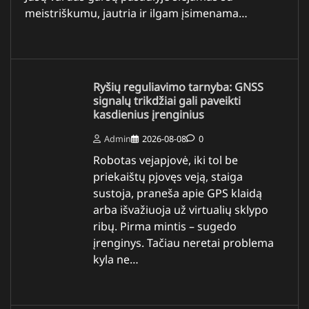
meistriškumu, jautria ir ilgam įsimenama…
Ryšių reguliavimo tarnyba: GNSS
signalų trikdžiai gali paveikti
kasdienius įrenginius
Admin
2026-08-08
0
Robotas vejapjovė, iki tol be
priekaištų pjovęs veją, staiga
sustoja, praneša apie GPS klaidą
arba išvažiuoja už virtualių sklypo
ribų. Pirma mintis – sugedo
įrenginys. Tačiau neretai problema
kyla ne…