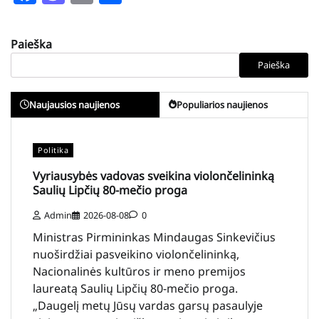
Paieška
Paieška
Naujausios naujienos
Populiarios naujienos
Politika
Vyriausybės vadovas sveikina violončelininką
Saulių Lipčių 80-mečio proga
Admin
2026-08-08
0
Ministras Pirmininkas Mindaugas Sinkevičius
nuoširdžiai pasveikino violončelininką,
Nacionalinės kultūros ir meno premijos
laureatą Saulių Lipčių 80-mečio proga.
„Daugelį metų Jūsų vardas garsų pasaulyje