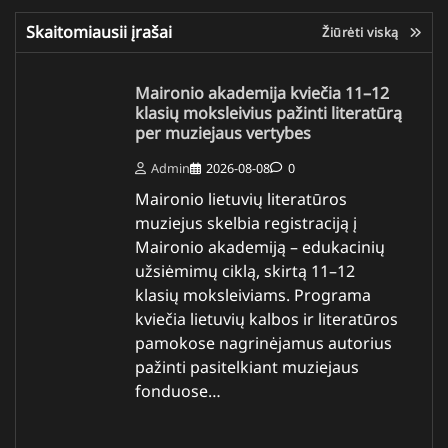
Skaitomiausii įrašai
Žiūrėti viską
Maironio akademija kviečia 11–12
klasių moksleivius pažinti literatūrą
per muziejaus vertybes
Admin
2026-08-08
0
Maironio lietuvių literatūros
muziejus skelbia registraciją į
Maironio akademiją – edukacinių
užsiėmimų ciklą, skirtą 11–12
klasių moksleiviams. Programa
kviečia lietuvių kalbos ir literatūros
pamokose nagrinėjamus autorius
pažinti pasitelkiant muziejaus
fonduose…