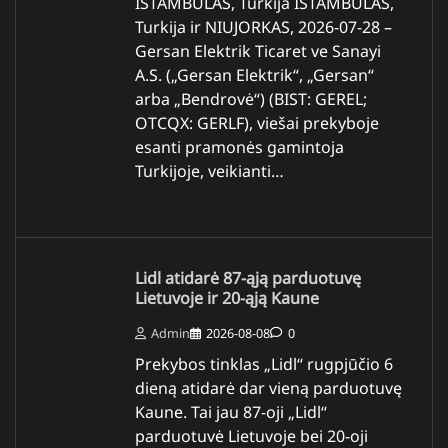
ISTAMBŪLAS, Turkija ISTAMBŪLAS,
Turkija ir NIUJORKAS, 2026-07-28 –
Gersan Elektrik Ticaret ve Sanayi
A.S. („Gersan Elektrik“, „Gersan“
arba „Bendrovė“) (BIST: GEREL;
OTCQX: GERLF), viešai prekyboje
esanti pramonės gamintoja
Turkijoje, veikianti…
Lidl atidarė 87-ąją parduotuvę
Lietuvoje ir 20-ąją Kaune
Admin
2026-08-08
0
Prekybos tinklas „Lidl“ rugpjūčio 6
dieną atidarė dar vieną parduotuvę
Kaune. Tai jau 87-oji „Lidl“
parduotuvė Lietuvoje bei 20-oji