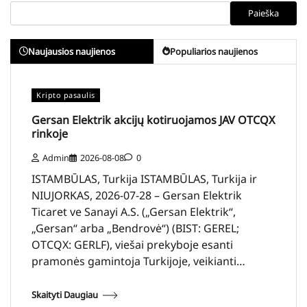
Paieška
Naujausios naujienos
Populiarios naujienos
Kripto pasaulis
Gersan Elektrik akcijų kotiruojamos JAV OTCQX
rinkoje
Admin
2026-08-08
0
ISTAMBŪLAS, Turkija ISTAMBŪLAS, Turkija ir
NIUJORKAS, 2026-07-28 – Gersan Elektrik
Ticaret ve Sanayi A.S. („Gersan Elektrik“,
„Gersan“ arba „Bendrovė“) (BIST: GEREL;
OTCQX: GERLF), viešai prekyboje esanti
pramonės gamintoja Turkijoje, veikianti…
Skaityti Daugiau