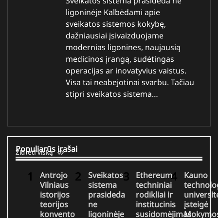
Sveikatos sistema prasideda ne
ligoninėje Kalbėdami apie
sveikatos sistemos kokybę,
dažniausiai įsivaizduojame
modernias ligonines, naujausią
medicinos įrangą, sudėtingas
operacijas ar inovatyvius vaistus.
Visa tai neabejotinai svarbu. Tačiau
stipri sveikatos sistema…
Populiarūs įrašai
Žiūrėti viską
Antrojo
Sveikatos
Ethereum
Kauno
Vilniaus
sistema
techniniai
technolo
istorijos
prasideda
rodikliai ir
universit
teorijos
ne
institucinis
įsteigė
konvento
ligoninėje
susidomėjimas
Mokymos