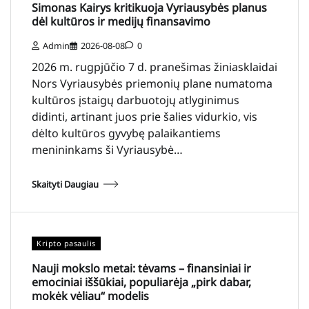
Simonas Kairys kritikuoja Vyriausybės planus
dėl kultūros ir medijų finansavimo
Admin
2026-08-08
0
2026 m. rugpjūčio 7 d. pranešimas žiniasklaidai
Nors Vyriausybės priemonių plane numatoma
kultūros įstaigų darbuotojų atlyginimus
didinti, artinant juos prie šalies vidurkio, vis
dėlto kultūros gyvybę palaikantiems
menininkams ši Vyriausybė…
Skaityti Daugiau
Kripto pasaulis
Nauji mokslo metai: tėvams – finansiniai ir
emociniai iššūkiai, populiarėja „pirk dabar,
mokėk vėliau“ modelis