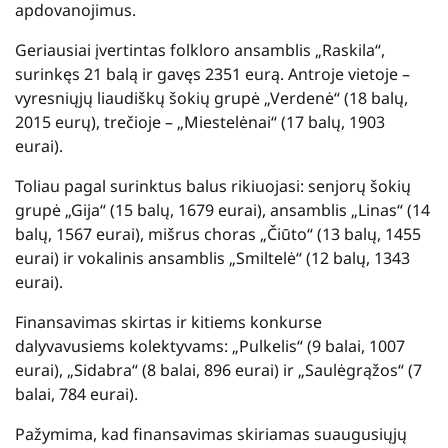
apdovanojimus.
Geriausiai įvertintas folkloro ansamblis „Raskila“,
surinkęs 21 balą ir gavęs 2351 eurą. Antroje vietoje –
vyresniųjų liaudiškų šokių grupė „Verdenė“ (18 balų,
2015 eurų), trečioje – „Miestelėnai“ (17 balų, 1903
eurai).
Toliau pagal surinktus balus rikiuojasi: senjorų šokių
grupė „Gija“ (15 balų, 1679 eurai), ansamblis „Linas“ (14
balų, 1567 eurai), mišrus choras „Čiūto“ (13 balų, 1455
eurai) ir vokalinis ansamblis „Smiltelė“ (12 balų, 1343
eurai).
Finansavimas skirtas ir kitiems konkurse
dalyvavusiems kolektyvams: „Pulkelis“ (9 balai, 1007
eurai), „Sidabra“ (8 balai, 896 eurai) ir „Saulėgrąžos“ (7
balai, 784 eurai).
Pažymima, kad finansavimas skiriamas suaugusiųjų