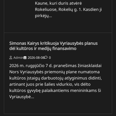
Kaune, kuri duris atvėrė
Rokeliuose, Rokelių g. 1. Kasdien ji
pirkėjų…
Simonas Kairys kritikuoja Vyriausybės planus
dėl kultūros ir medijų finansavimo
Admin
2026-08-08
0
2026 m. rugpjūčio 7 d. pranešimas žiniasklaidai
Nors Vyriausybės priemonių plane numatoma
kultūros įstaigų darbuotojų atlyginimus didinti,
artinant juos prie šalies vidurkio, vis dėlto
kultūros gyvybę palaikantiems menininkams ši
Vyriausybė…