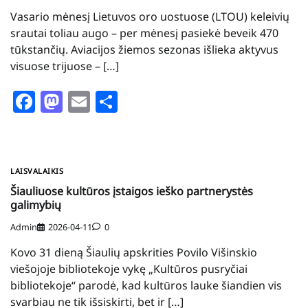
Vasario mėnesį Lietuvos oro uostuose (LTOU) keleivių
srautai toliau augo – per mėnesį pasiekė beveik 470
tūkstančių. Aviacijos žiemos sezonas išlieka aktyvus
visuose trijuose – […]
Facebook
Mastodon
Email
Share
LAISVALAIKIS
Šiauliuose kultūros įstaigos ieško partnerystės
galimybių
Admin
2026-04-11
0
Kovo 31 dieną Šiaulių apskrities Povilo Višinskio
viešojoje bibliotekoje vykę „Kultūros pusryčiai
bibliotekoje“ parodė, kad kultūros lauke šiandien vis
svarbiau ne tik išsiskirti, bet ir […]