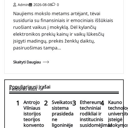
Admin
2026-08-08
0
Naujiems mokslo metams artėjant, tėvai
susiduria su finansiniais ir emociniais iššūkiais
ruošiant vaikus į mokyklą. Dėl kylančių
elektronikos prekių kainų ir vaikų lūkesčių
įsigyti madingų, prekės ženklų daiktų,
pasiruošimas tampa…
Skaityti Daugiau
Populiariausi įrašai
Peržiūrėti visus
Antrojo
Sveikatos
Ethereum
Kauno
Vilniaus
sistema
techniniai
technolo
istorijos
prasideda
rodikliai ir
universit
teorijos
ne
institucinis
įsteigė
konvento
ligoninėje
susidomėjimas
Mokymos