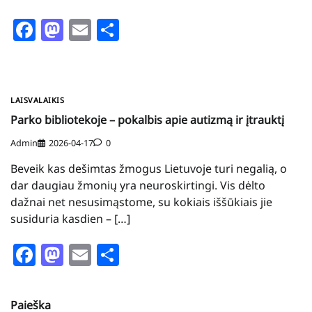
Facebook
Mastodon
Email
Share
LAISVALAIKIS
Parko bibliotekoje – pokalbis apie autizmą ir įtrauktį
Admin
2026-04-17
0
Beveik kas dešimtas žmogus Lietuvoje turi negalią, o
dar daugiau žmonių yra neuroskirtingi. Vis dėlto
dažnai net nesusimąstome, su kokiais iššūkiais jie
susiduria kasdien – […]
Facebook
Mastodon
Email
Share
Paieška