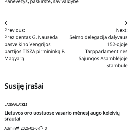
Panevėžys
,
paskirstė
,
savivaldybė
Navigacija
Previous:
Next:
tarp
Prezidentas G. Nausėda
Seimo delegacija dalyvaus
įrašų
pasveikino Vengrijos
152-ojoje
partijos TISZA pirmininką P.
Tarpparlamentinės
Magyarą
Sąjungos Asamblėjoje
Stambule
Susiję įrašai
LAISVALAIKIS
Lietuvos oro uostuose vasario mėnesį augo keleivių
srautai
Admin
2026-03-07
0