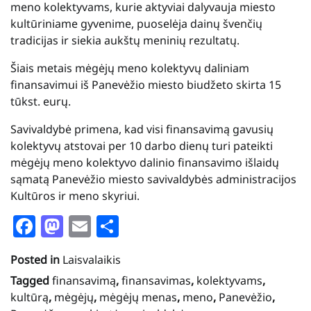
meno kolektyvams, kurie aktyviai dalyvauja miesto
kultūriniame gyvenime, puoselėja dainų švenčių
tradicijas ir siekia aukštų meninių rezultatų.
Šiais metais mėgėjų meno kolektyvų daliniam
finansavimui iš Panevėžio miesto biudžeto skirta 15
tūkst. eurų.
Savivaldybė primena, kad visi finansavimą gavusių
kolektyvų atstovai per 10 darbo dienų turi pateikti
mėgėjų meno kolektyvo dalinio finansavimo išlaidų
sąmatą Panevėžio miesto savivaldybės administracijos
Kultūros ir meno skyriui.
Facebook
Mastodon
Email
Share
Posted in
Laisvalaikis
Tagged
finansavimą
,
finansavimas
,
kolektyvams
,
kultūrą
,
mėgėjų
,
mėgėjų menas
,
meno
,
Panevėžio
,