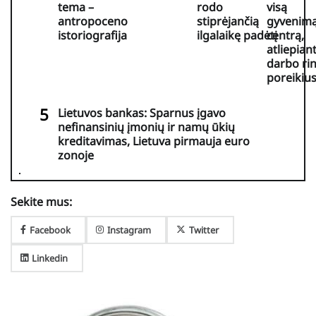
tema –
rodo
visą
antropoceno
stiprėjančią
gyvenim
istoriografija
ilgalaikę padėtį
centrą,
atliepiant
darbo ri
poreikiu
Lietuvos bankas: Sparnus įgavo
nefinansinių įmonių ir namų ūkių
kreditavimas, Lietuva pirmauja euro
zonoje
Sekite mus:
Facebook
Instagram
Twitter
Linkedin