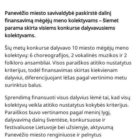
Panevėžio miesto savivaldybė paskirstė dalinį
finansavimą mėgėjų meno kolektyvams – šiemet
parama skirta visiems konkurse dalyvavusiems
kolektyvams.
Šių metų konkurse dalyvavo 10 miesto mėgėjų meno
kolektyvų: 6 choreografijos, 2 vokalinės muzikos ir 2
folkloro ansambliai. Visos paraiškos atitiko nustatytus
kriterijus, todėl finansavimas skirtas kiekvienam
dalyviui, diferencijuojant lėšas pagal vertinimo metu
surinktus balus.
Sprendimą finansuoti visus dalyvius lėmė tai, kad visų
kolektyvų veikla atitiko nustatytus kokybės kriterijus.
Paraiškos buvo vertinamos pagal meninį lygį,
dalyvavimą dainų šventėse, konkursuose ir
festivaliuose Lietuvoje bei užsienyje, aktyvumą
Panevėžio miesto renginiuose ir pelnytus