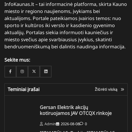
InfoKaunas.lt – tai informacinė platforma, skirta Kauno
miesto ir regiono naujienoms, įvykiams bei
aktualijoms. Portale pateikiamos įvairios temos: nuo
sporto ir kultūros iki verslo ir kasdienio gyvenimo
aktualijų. Portalas siekia informuoti kauniečius ir
miesto svečius apie svarbiausius įvykius, skatinti
bendruomeniškumą bei dalintis naudinga informacija.
Sekite mus:
Facebook
Instagram
Twitter
Linkedin
Teminiai įrašai
Žiūrėti viską
Gersan Elektrik akcijų
kotiruojamos JAV OTCQX rinkoje
Admin
2026-08-08
0