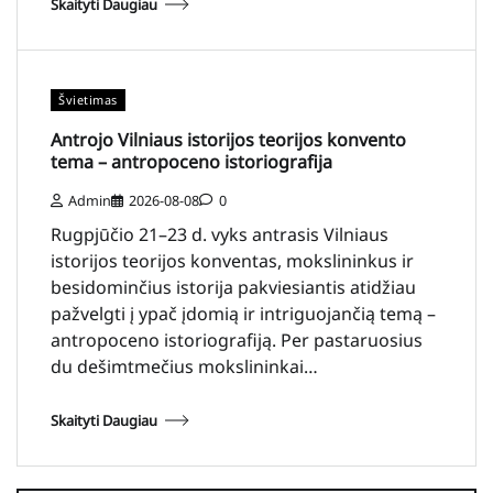
Skaityti Daugiau
Švietimas
Antrojo Vilniaus istorijos teorijos konvento
tema – antropoceno istoriografija
Admin
2026-08-08
0
Rugpjūčio 21–23 d. vyks antrasis Vilniaus
istorijos teorijos konventas, mokslininkus ir
besidominčius istorija pakviesiantis atidžiau
pažvelgti į ypač įdomią ir intriguojančią temą –
antropoceno istoriografiją. Per pastaruosius
du dešimtmečius mokslininkai…
Skaityti Daugiau