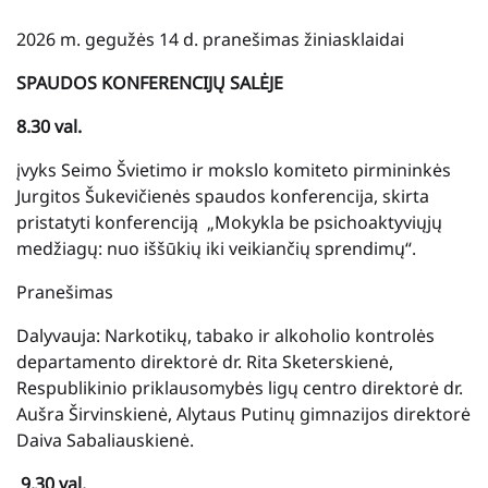
2026 m. gegužės 14 d. pranešimas žiniasklaidai
SPAUDOS KONFERENCIJŲ SALĖJE
8.30 val.
įvyks
Seimo Švietimo ir mokslo komiteto pirmininkės
Jurgitos Šukevičienės spaudos konferencija, skirta
pristatyti konferenciją „Mokykla be psichoaktyviųjų
medžiagų: nuo iššūkių iki veikiančių sprendimų“.
Pranešimas
Dalyvauja: Narkotikų, tabako ir alkoholio kontrolės
departamento direktorė dr. Rita Sketerskienė,
Respublikinio priklausomybės ligų centro direktorė dr.
Aušra Širvinskienė, Alytaus Putinų gimnazijos direktorė
Daiva Sabaliauskienė.
9.30 val.