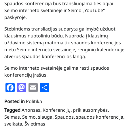
Spaudos konferencija bus transliuojama tiesiogiai
Seimo interneto svetainėje
ir Seimo „YouTube“
paskyroje.
Stebintiems transliacijas sudaryta galimybė užduoti
klausimus nuotoliniu būdu. Nuoroda į klausimų
uždavimo sistemą matoma tik spaudos konferencijos
metu Seimo interneto svetainėje, renginių kalendoriuje
atvėrus spaudos konferencijos langą.
Seimo interneto svetainėje
galima rasti spaudos
konferencijų įrašus.
Facebook
Mastodon
Email
Share
Posted in
Politika
Tagged
Anonsas
,
Konferencijų
,
priklausomybės
,
Seimas
,
Seimo
,
slauga
,
Spaudos
,
spaudos konferencija
,
sveikata
,
Švietimas