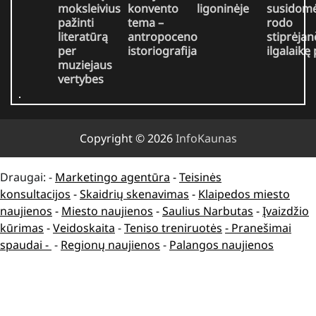
moksleivius
konvento
ligoninėje
susidomė
pažinti
tema –
rodo
literatūrą
antropoceno
stiprėjan
per
istoriografija
ilgalaikę
muziejaus
vertybes
Copyright © 2026
InfoKaunas
Draugai: -
Marketingo agentūra
-
Teisinės
konsultacijos
-
Skaidrių skenavimas
-
Klaipedos miesto
naujienos
-
Miesto naujienos
-
Saulius Narbutas
-
Įvaizdžio
kūrimas
-
Veidoskaita
-
Teniso treniruotės
- Pranešimai
spaudai -
-
Regionų naujienos
-
Palangos naujienos