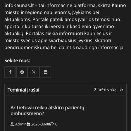
InfoKaunas.lt – tai informacinė platforma, skirta Kauno
miesto ir regiono naujienoms, įvykiams bei
aktualijoms. Portale pateikiamos įvairios temos: nuo
sporto ir kultūros iki verslo ir kasdienio gyvenimo
aktualijų. Portalas siekia informuoti kauniečius ir
miesto svečius apie svarbiausius įvykius, skatinti
bendruomeniškumą bei dalintis naudinga informacija.
Sekite mus:
Facebook
Instagram
Twitter
Linkedin
Teminiai įrašai
Žiūrėti viską
Ar Lietuvai reikia atskiro pacientų
ombudsmeno?
Admin
2026-08-08
0