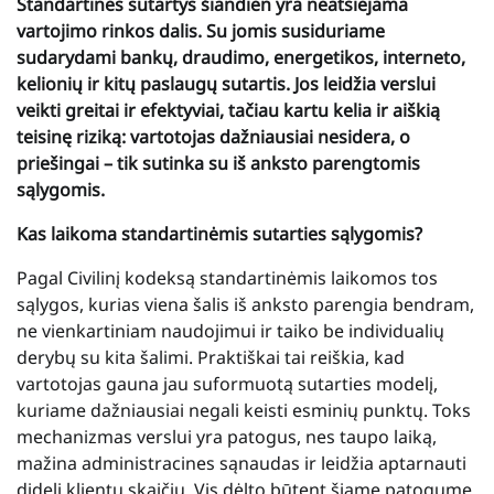
Standartinės sutartys šiandien yra neatsiejama
vartojimo rinkos dalis. Su jomis susiduriame
sudarydami bankų, draudimo, energetikos, interneto,
kelionių ir kitų paslaugų sutartis. Jos leidžia verslui
veikti greitai ir efektyviai, tačiau kartu kelia ir aiškią
teisinę riziką: vartotojas dažniausiai nesidera, o
priešingai – tik sutinka su iš anksto parengtomis
sąlygomis.
Kas laikoma standartinėmis sutarties sąlygomis?
Pagal Civilinį kodeksą standartinėmis laikomos tos
sąlygos, kurias viena šalis iš anksto parengia bendram,
ne vienkartiniam naudojimui ir taiko be individualių
derybų su kita šalimi. Praktiškai tai reiškia, kad
vartotojas gauna jau suformuotą sutarties modelį,
kuriame dažniausiai negali keisti esminių punktų. Toks
mechanizmas verslui yra patogus, nes taupo laiką,
mažina administracines sąnaudas ir leidžia aptarnauti
didelį klientų skaičių. Vis dėlto būtent šiame patogume