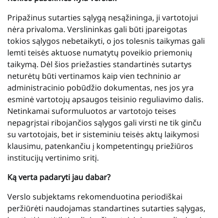
Pripažinus sutarties sąlygą nesąžininga, ji vartotojui
nėra privaloma. Verslininkas gali būti įpareigotas
tokios sąlygos nebetaikyti, o jos tolesnis taikymas gali
lemti teisės aktuose numatytų poveikio priemonių
taikymą. Dėl šios priežasties standartinės sutartys
neturėtų būti vertinamos kaip vien techninio ar
administracinio pobūdžio dokumentas, nes jos yra
esminė vartotojų apsaugos teisinio reguliavimo dalis.
Netinkamai suformuluotos ar vartotojo teises
nepagrįstai ribojančios sąlygos gali virsti ne tik ginču
su vartotojais, bet ir sisteminiu teisės aktų laikymosi
klausimu, patenkančiu į kompetentingų priežiūros
institucijų vertinimo sritį.
Ką verta padaryti jau dabar?
Verslo subjektams rekomenduotina periodiškai
peržiūrėti naudojamas standartines sutarties sąlygas,