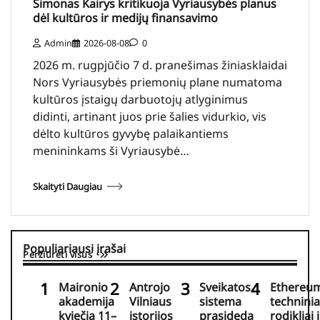
Simonas Kairys kritikuoja Vyriausybės planus
dėl kultūros ir medijų finansavimo
Admin
2026-08-08
0
2026 m. rugpjūčio 7 d. pranešimas žiniasklaidai
Nors Vyriausybės priemonių plane numatoma
kultūros įstaigų darbuotojų atlyginimus
didinti, artinant juos prie šalies vidurkio, vis
dėlto kultūros gyvybę palaikantiems
menininkams ši Vyriausybė…
Skaityti Daugiau
Populiariausi įrašai
Peržiūrėti visus
Maironio
Antrojo
Sveikatos
Ethereu
akademija
Vilniaus
sistema
techninia
kviečia 11–
istorijos
prasideda
rodikliai i