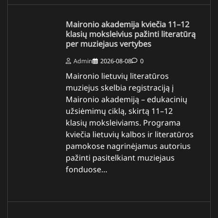
Maironio akademija kviečia 11–12
klasių moksleivius pažinti literatūrą
per muziejaus vertybes
Admin
2026-08-08
0
Maironio lietuvių literatūros
muziejus skelbia registraciją į
Maironio akademiją – edukacinių
užsiėmimų ciklą, skirtą 11–12
klasių moksleiviams. Programa
kviečia lietuvių kalbos ir literatūros
pamokose nagrinėjamus autorius
pažinti pasitelkiant muziejaus
fonduose…