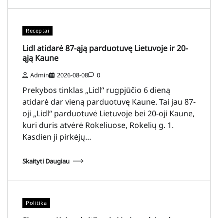
Receptai
Lidl atidarė 87-ąją parduotuvę Lietuvoje ir 20-
ąją Kaune
Admin
2026-08-08
0
Prekybos tinklas „Lidl“ rugpjūčio 6 dieną
atidarė dar vieną parduotuvę Kaune. Tai jau 87-
oji „Lidl“ parduotuvė Lietuvoje bei 20-oji Kaune,
kuri duris atvėrė Rokeliuose, Rokelių g. 1.
Kasdien ji pirkėjų…
Skaityti Daugiau
Politika