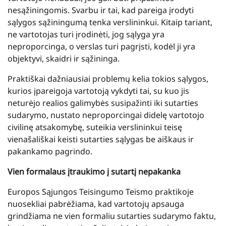
nesąžiningomis. Svarbu ir tai, kad pareiga įrodyti
sąlygos sąžiningumą tenka verslininkui. Kitaip tariant,
ne vartotojas turi įrodinėti, jog sąlyga yra
neproporcinga, o verslas turi pagrįsti, kodėl ji yra
objektyvi, skaidri ir sąžininga.
Praktiškai dažniausiai problemų kelia tokios sąlygos,
kurios įpareigoja vartotoją vykdyti tai, su kuo jis
neturėjo realios galimybės susipažinti iki sutarties
sudarymo, nustato neproporcingai didelę vartotojo
civilinę atsakomybę, suteikia verslininkui teisę
vienašališkai keisti sutarties sąlygas be aiškaus ir
pakankamo pagrindo.
Vien formalaus įtraukimo į sutartį nepakanka
Europos Sąjungos Teisingumo Teismo praktikoje
nuosekliai pabrėžiama, kad vartotojų apsauga
grindžiama ne vien formaliu sutarties sudarymo faktu,