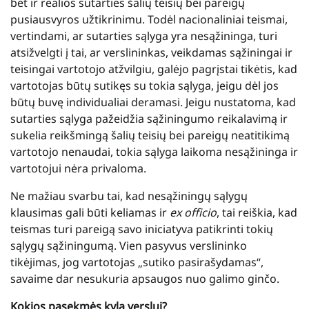
bet ir realios sutarties šalių teisių bei pareigų
pusiausvyros užtikrinimu. Todėl nacionaliniai teismai,
vertindami, ar sutarties sąlyga yra nesąžininga, turi
atsižvelgti į tai, ar verslininkas, veikdamas sąžiningai ir
teisingai vartotojo atžvilgiu, galėjo pagrįstai tikėtis, kad
vartotojas būtų sutikęs su tokia sąlyga, jeigu dėl jos
būtų buvę individualiai deramasi. Jeigu nustatoma, kad
sutarties sąlyga pažeidžia sąžiningumo reikalavimą ir
sukelia reikšmingą šalių teisių bei pareigų neatitikimą
vartotojo nenaudai, tokia sąlyga laikoma nesąžininga ir
vartotojui nėra privaloma.
Ne mažiau svarbu tai, kad nesąžiningų sąlygų
klausimas gali būti keliamas ir
ex officio
, tai reiškia, kad
teismas turi pareigą savo iniciatyva patikrinti tokių
sąlygų sąžiningumą. Vien pasyvus verslininko
tikėjimas, jog vartotojas „sutiko pasirašydamas“,
savaime dar nesukuria apsaugos nuo galimo ginčo.
Kokios pasekmės kyla verslui?