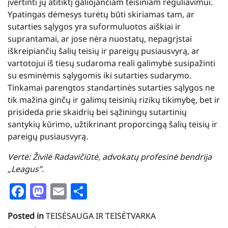
įvertinti jų atitiktį galiojančiam teisiniam reguliavimui.
Ypatingas dėmesys turėtų būti skiriamas tam, ar
sutarties sąlygos yra suformuluotos aiškiai ir
suprantamai, ar jose nėra nuostatų, nepagrįstai
iškreipiančių šalių teisių ir pareigų pusiausvyrą, ar
vartotojui iš tiesų sudaroma reali galimybė susipažinti
su esminėmis sąlygomis iki sutarties sudarymo.
Tinkamai parengtos standartinės sutarties sąlygos ne
tik mažina ginčų ir galimų teisinių rizikų tikimybę, bet ir
prisideda prie skaidrių bei sąžiningų sutartinių
santykių kūrimo, užtikrinant proporcingą šalių teisių ir
pareigų pusiausvyrą.
Vertė: Živilė Radavičiūtė, advokatų profesinė bendrija
„Leagus”.
Facebook
Mastodon
Email
Share
Posted in
TEISĖSAUGA IR TEISĖTVARKA