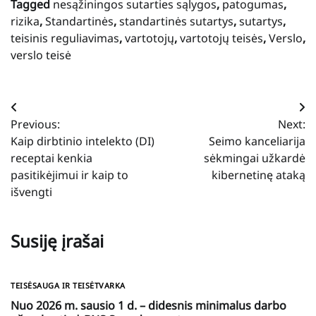
Tagged
nesąžiningos sutarties sąlygos
,
patogumas
,
rizika
,
Standartinės
,
standartinės sutartys
,
sutartys
,
teisinis reguliavimas
,
vartotojų
,
vartotojų teisės
,
Verslo
,
verslo teisė
Navigacija
Previous:
Next:
tarp
Kaip dirbtinio intelekto (DI)
Seimo kanceliarija
įrašų
receptai kenkia
sėkmingai užkardė
pasitikėjimui ir kaip to
kibernetinę ataką
išvengti
Susiję įrašai
TEISĖSAUGA IR TEISĖTVARKA
Nuo 2026 m. sausio 1 d. – didesnis minimalus darbo