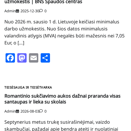
užmokestis | BNS Spaudos centras
Admin
2025-12-30
0
Nuo 2026 m. sausio 1 d. Lietuvoje keičiasi minimalus
darbo užmokestis. Nuo šios datos minimalusis
valandinis atlygis (MVA) negalės būti mažesnis nei 7,05
Eur, o […]
Facebook
Mastodon
Email
Share
TEISĖSAUGA IR TEISĖTVARKA
Romantinio sukčiavimo aukos dažnai praranda visas
santaupas ir lieka su skolais
Admin
2026-08-03
0
Septynerius metus trukę susirašinėjimai, vaizdo
skambučiai, pažadai apie bendrą ateitį ir nuolatiniai