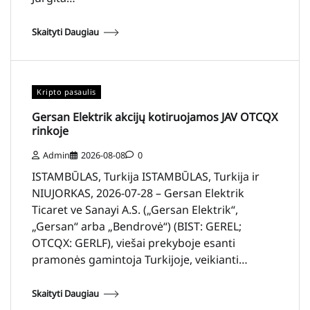
Skaityti Daugiau
Kripto pasaulis
Gersan Elektrik akcijų kotiruojamos JAV OTCQX
rinkoje
Admin
2026-08-08
0
ISTAMBŪLAS, Turkija ISTAMBŪLAS, Turkija ir
NIUJORKAS, 2026-07-28 – Gersan Elektrik
Ticaret ve Sanayi A.S. („Gersan Elektrik“,
„Gersan“ arba „Bendrovė“) (BIST: GEREL;
OTCQX: GERLF), viešai prekyboje esanti
pramonės gamintoja Turkijoje, veikianti…
Skaityti Daugiau