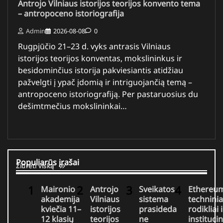
Antrojo Vilniaus istorijos teorijos konvento tema
– antropoceno istoriografija
Admin
2026-08-08
0
Rugpjūčio 21–23 d. vyks antrasis Vilniaus
istorijos teorijos konventas, mokslininkus ir
besidominčius istorija pakviesiantis atidžiau
pažvelgti į ypač įdomią ir intriguojančią temą –
antropoceno istoriografiją. Per pastaruosius du
dešimtmečius mokslininkai…
Populiarūs įrašai
Žiūrėti viską
Maironio
Antrojo
Sveikatos
Ethereu
akademija
Vilniaus
sistema
techninia
kviečia 11–
istorijos
prasideda
rodikliai i
12 klasių
teorijos
ne
institucin