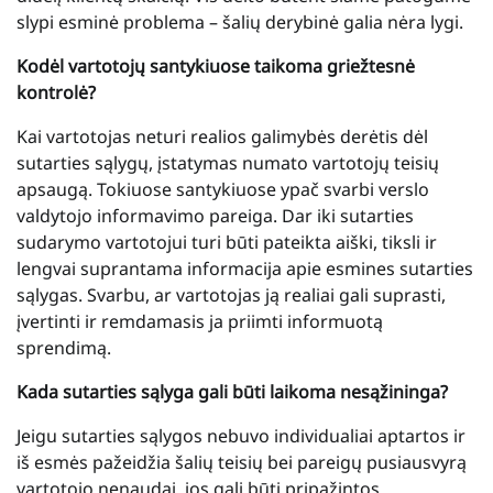
slypi esminė problema – šalių derybinė galia nėra lygi.
Kodėl vartotojų santykiuose taikoma griežtesnė
kontrolė?
Kai vartotojas neturi realios galimybės derėtis dėl
sutarties sąlygų, įstatymas numato vartotojų teisių
apsaugą. Tokiuose santykiuose ypač svarbi verslo
valdytojo informavimo pareiga. Dar iki sutarties
sudarymo vartotojui turi būti pateikta aiški, tiksli ir
lengvai suprantama informacija apie esmines sutarties
sąlygas. Svarbu, ar vartotojas ją realiai gali suprasti,
įvertinti ir remdamasis ja priimti informuotą
sprendimą.
Kada sutarties sąlyga gali būti laikoma nesąžininga?
Jeigu sutarties sąlygos nebuvo individualiai aptartos ir
iš esmės pažeidžia šalių teisių bei pareigų pusiausvyrą
vartotojo nenaudai, jos gali būti pripažintos