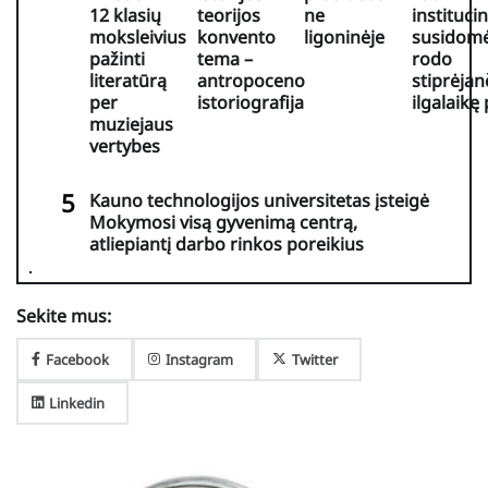
12 klasių
teorijos
ne
institucin
moksleivius
konvento
ligoninėje
susidomė
pažinti
tema –
rodo
literatūrą
antropoceno
stiprėjan
per
istoriografija
ilgalaikę
muziejaus
vertybes
Kauno technologijos universitetas įsteigė
Mokymosi visą gyvenimą centrą,
atliepiantį darbo rinkos poreikius
Sekite mus:
Facebook
Instagram
Twitter
Linkedin