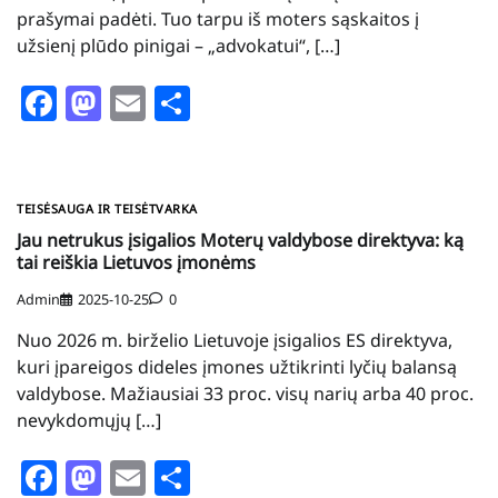
prašymai padėti. Tuo tarpu iš moters sąskaitos į
užsienį plūdo pinigai – „advokatui“, […]
Facebook
Mastodon
Email
Share
TEISĖSAUGA IR TEISĖTVARKA
Jau netrukus įsigalios Moterų valdybose direktyva: ką
tai reiškia Lietuvos įmonėms
Admin
2025-10-25
0
Nuo 2026 m. birželio Lietuvoje įsigalios ES direktyva,
kuri įpareigos dideles įmones užtikrinti lyčių balansą
valdybose. Mažiausiai 33 proc. visų narių arba 40 proc.
nevykdomųjų […]
Facebook
Mastodon
Email
Share