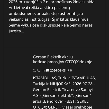
2026 m. rugpjūčio 7 d. pranešimas žiniasklaidai
Ar Lietuvai reikia atskiro pacientų
ombudsmeno, ar pakaktų sustiprinti jau
veikiančias institucijas? Šį ir kitus klausimus
Seime vykusiose diskusijose kėlė Seimo narės
Jurgita…
Gersan Elektrik akcijų
kotiruojamos JAV OTCQX rinkoje
Admin
2026-08-08
0
ISTAMBŪLAS, Turkija ISTAMBŪLAS,
Turkija ir NIUJORKAS, 2026-07-28 –
Gersan Elektrik Ticaret ve Sanayi
A.S. („Gersan Elektrik“, „Gersan“
arba „Bendrovė“) (BIST: GEREL;
OTCQX: GERLF), viešai prekyboje