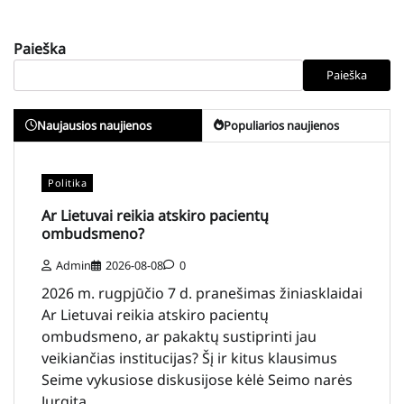
Paieška
Paieška
Naujausios naujienos
Populiarios naujienos
Politika
Ar Lietuvai reikia atskiro pacientų
ombudsmeno?
Admin
2026-08-08
0
2026 m. rugpjūčio 7 d. pranešimas žiniasklaidai
Ar Lietuvai reikia atskiro pacientų
ombudsmeno, ar pakaktų sustiprinti jau
veikiančias institucijas? Šį ir kitus klausimus
Seime vykusiose diskusijose kėlė Seimo narės
Jurgita…