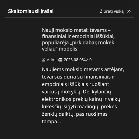
Skaitomiausii įrašai
Žiūrėti viską
Nauji mokslo metai: tėvams –
finansiniai ir emociniai iššūkiai,
populiarėja „pirk dabar, mokėk
vėliau“ modelis
Admin
2026-08-08
0
Naujiems mokslo metams artėjant,
tėvai susiduria su finansiniais ir
emociniais iššūkiais ruošiant
vaikus į mokyklą. Dėl kylančių
elektronikos prekių kainų ir vaikų
lūkesčių įsigyti madingų, prekės
ženklų daiktų, pasiruošimas
tampa…