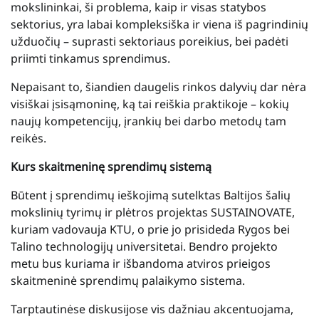
mokslininkai, ši problema, kaip ir visas statybos
sektorius, yra labai kompleksiška ir viena iš pagrindinių
užduočių – suprasti sektoriaus poreikius, bei padėti
priimti tinkamus sprendimus.
Nepaisant to, šiandien daugelis rinkos dalyvių dar nėra
visiškai įsisąmoninę, ką tai reiškia praktikoje – kokių
naujų kompetencijų, įrankių bei darbo metodų tam
reikės.
Kurs skaitmeninę sprendimų sistemą
Būtent į sprendimų ieškojimą sutelktas Baltijos šalių
mokslinių tyrimų ir plėtros projektas SUSTAINOVATE,
kuriam vadovauja KTU, o prie jo prisideda Rygos bei
Talino technologijų universitetai. Bendro projekto
metu bus kuriama ir išbandoma atviros prieigos
skaitmeninė sprendimų palaikymo sistema.
Tarptautinėse diskusijose vis dažniau akcentuojama,