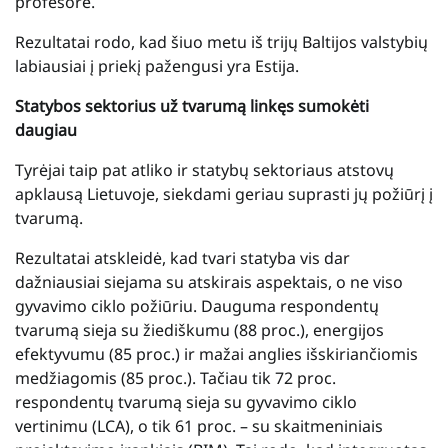
profesorė.
Rezultatai rodo, kad šiuo metu iš trijų Baltijos valstybių
labiausiai į priekį pažengusi yra Estija.
Statybos sektorius už tvarumą linkęs sumokėti
daugiau
Tyrėjai taip pat atliko ir statybų sektoriaus atstovų
apklausą Lietuvoje, siekdami geriau suprasti jų požiūrį į
tvarumą.
Rezultatai atskleidė, kad tvari statyba vis dar
dažniausiai siejama su atskirais aspektais, o ne viso
gyvavimo ciklo požiūriu. Dauguma respondentų
tvarumą sieja su žiediškumu (88 proc.), energijos
efektyvumu (85 proc.) ir mažai anglies išskiriančiomis
medžiagomis (85 proc.). Tačiau tik 72 proc.
respondentų tvarumą sieja su gyvavimo ciklo
vertinimu (LCA), o tik 61 proc. – su skaitmeniniais