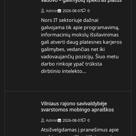
Admin
2026-08-07
0
Nors IT sektoriuje dažnai
galvojama tik apie programavimą,
informacinių mokslų išsilavinimas
gali atverti daug platesnes karjeros
galimybes, vedančias net iki
vadovaujančių pozicijų. Šiuo metu
darbo rinkoje ypač trūksta
dirbtinio intelekto…
Vilniaus rajono savivaldybėje
svarstomos mobingo apraiškos
Admin
2026-08-07
0
Atsižvelgdamas į pranešimus apie