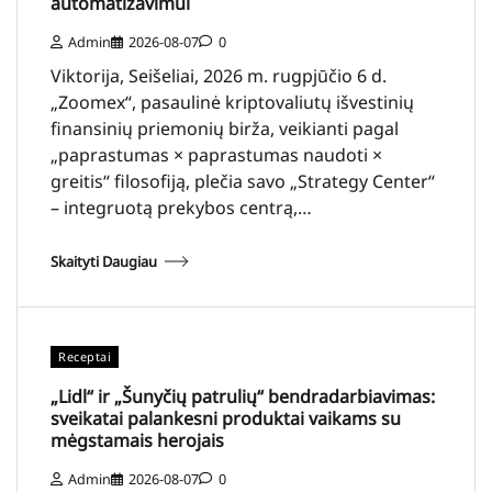
automatizavimui
Admin
2026-08-07
0
Viktorija, Seišeliai, 2026 m. rugpjūčio 6 d.
„Zoomex“, pasaulinė kriptovaliutų išvestinių
finansinių priemonių birža, veikianti pagal
„paprastumas × paprastumas naudoti ×
greitis“ filosofiją, plečia savo „Strategy Center“
– integruotą prekybos centrą,…
Skaityti Daugiau
Receptai
„Lidl“ ir „Šunyčių patrulių“ bendradarbiavimas:
sveikatai palankesni produktai vaikams su
mėgstamais herojais
Admin
2026-08-07
0