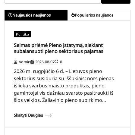
Naujausios naujienos
Populiarios naujienos
Politika
Seimas priėmė Pieno įstatymą, siekiant
subalansuoti pieno sektoriaus pajamas
Admin
2026-08-07
0
2026 m. rugpjūčio 6 d. – Lietuvos pieno
sektorius susiduria su iššūkiais: nors pienas
išlieka svarbus maisto produktas, pieno
gamintojai vis dažniau svarsto pasitraukti iš
šios veiklos. Žaliavinio pieno supirkimo…
Skaityti Daugiau