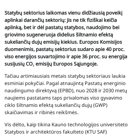
Statybų sektorius laikomas vienu didžiausią poveikį
aplinkai darančių sektorių: jis ne tik fiziškai keičia
aplinką, bet ir dėl pastatų statybos, naudojimo bei
griovimo sugeneruoja didelius šiltnamio efektą
sukeliančių dujų emisijų kiekius. Europos Komisijos
duomenimis, pastatų sektorius sudaro apie 40 proc.
viso energijos suvartojimo ir apie 36 proc. su energija
susijusių CO₂ emisijų Europos Sąjungoje.
Tačiau artimiausiais metais statybų sektoriaus laukia
esminiai pokyčiai. Pagal atnaujintą Pastatų energinio
naudingumo direktyvą (EPBD), nuo 2028 ir 2030 metų
naujiems pastatams taps privalomas viso gyvavimo
ciklo šiltnamio efektą sukeliančių dujų (GWP)
skaičiavimas ir ribinės reikšmės.
Vis dėlto, kaip tikina Kauno technologijos universiteto
Statybos ir architektūros fakulteto (KTU SAF)