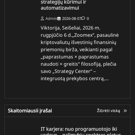
strategijų kūrimui ir
automatizavimui
Admin
2026-08-07
0
Viktorija, Seišeliai, 2026 m.
rugpjūčio 6 d.„Zoomex“, pasaulinė
kriptovaliutų išvestinių finansinių
priemonių birža, veikianti pagal
„paprastumas × paprastumas
naudoti × greitis“ filosofiją, plečia
savo „Strategy Center“ –
integruotą prekybos centrą,…
Skaitomiausii įrašai
Žiūrėti viską
IT karjera: nuo programuotojo iki
vadovo – galimybių spektras platus