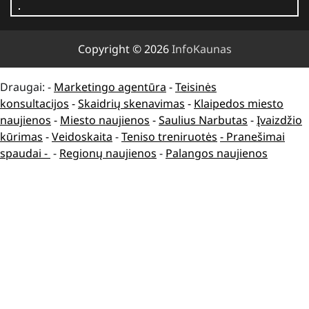
Copyright © 2026
InfoKaunas
Draugai: -
Marketingo agentūra
-
Teisinės
konsultacijos
-
Skaidrių skenavimas
-
Klaipedos miesto
naujienos
-
Miesto naujienos
-
Saulius Narbutas
-
Įvaizdžio
kūrimas
-
Veidoskaita
-
Teniso treniruotės
- Pranešimai
spaudai -
-
Regionų naujienos
-
Palangos naujienos