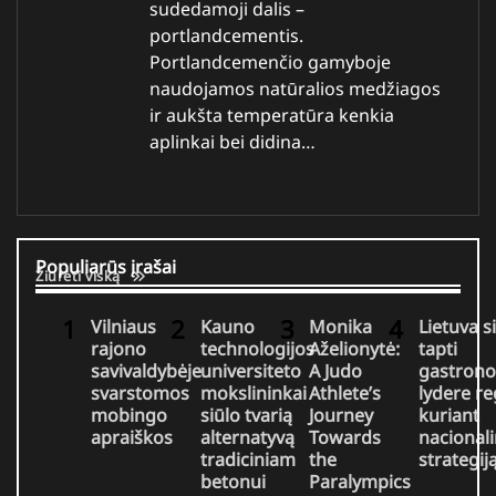
sudedamoji dalis –
portlandcementis.
Portlandcemenčio gamyboje
naudojamos natūralios medžiagos
ir aukšta temperatūra kenkia
aplinkai bei didina…
Populiarūs įrašai
Žiūrėti viską
Vilniaus
Kauno
Monika
Lietuva s
rajono
technologijos
Aželionytė:
tapti
savivaldybėje
universiteto
A Judo
gastrono
svarstomos
mokslininkai
Athlete’s
lydere r
mobingo
siūlo tvarią
Journey
kuriant
apraiškos
alternatyvą
Towards
nacional
tradiciniam
the
strategij
betonui
Paralympics