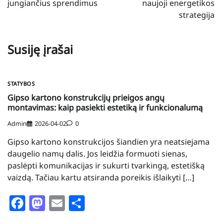
jungiančius sprendimus
naujoji energetikos
strategija
Susiję įrašai
STATYBOS
Gipso kartono konstrukcijų prieigos angų
montavimas: kaip pasiekti estetiką ir funkcionalumą
Admin
2026-04-02
0
Gipso kartono konstrukcijos šiandien yra neatsiejama
daugelio namų dalis. Jos leidžia formuoti sienas,
paslėpti komunikacijas ir sukurti tvarkingą, estetišką
vaizdą. Tačiau kartu atsiranda poreikis išlaikyti […]
Facebook
Mastodon
Email
Share