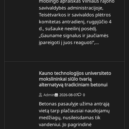
mobingo apraiškas Vilniaus rajono
savivaldybės administracijoje,
Teisėtvarkos ir savivaldos plėtros
komitetas antradienį, rugpjūčio 4
d., sušaukė neeilinį posėdį.
„Gauname signalus ir jaučiamės
įpareigoti į juos reaguoti“,…
Kauno technologijos universiteto
mokslininkai siūlo tvarią
alternatyvą tradiciniam betonui
Admin
2026-08-07
0
Betonas pasaulyje užima antrąją
vietą tarp plačiausiai naudojamų
medžiagų, nusileisdamas tik
vandeniui. Jo pagrindinė