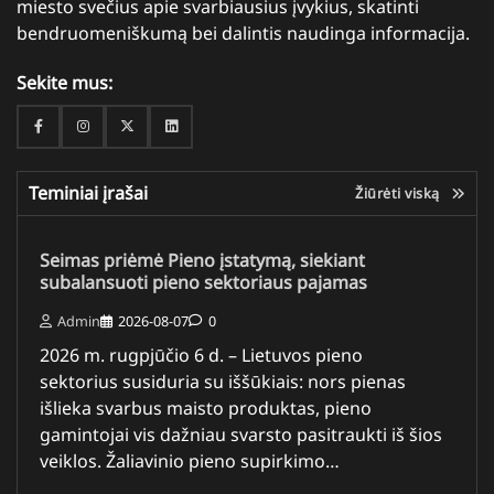
miesto svečius apie svarbiausius įvykius, skatinti
bendruomeniškumą bei dalintis naudinga informacija.
Sekite mus:
Facebook
Instagram
Twitter
Linkedin
Teminiai įrašai
Žiūrėti viską
Seimas priėmė Pieno įstatymą, siekiant
subalansuoti pieno sektoriaus pajamas
Admin
2026-08-07
0
2026 m. rugpjūčio 6 d. – Lietuvos pieno
sektorius susiduria su iššūkiais: nors pienas
išlieka svarbus maisto produktas, pieno
gamintojai vis dažniau svarsto pasitraukti iš šios
veiklos. Žaliavinio pieno supirkimo…