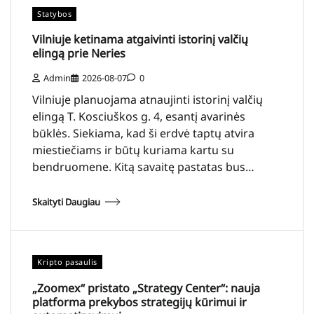
Statybos
Vilniuje ketinama atgaivinti istorinį valčių
elingą prie Neries
Admin
2026-08-07
0
Vilniuje planuojama atnaujinti istorinį valčių
elingą T. Kosciuškos g. 4, esantį avarinės
būklės. Siekiama, kad ši erdvė taptų atvira
miestiečiams ir būtų kuriama kartu su
bendruomene. Kitą savaitę pastatas bus…
Skaityti Daugiau
Kripto pasaulis
„Zoomex“ pristato „Strategy Center“: nauja
platforma prekybos strategijų kūrimui ir