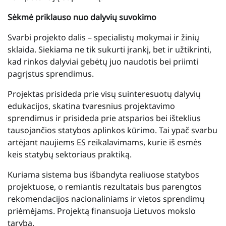
Sėkmė priklauso nuo dalyvių suvokimo
Svarbi projekto dalis – specialistų mokymai ir žinių
sklaida. Siekiama ne tik sukurti įrankį, bet ir užtikrinti,
kad rinkos dalyviai gebėtų juo naudotis bei priimti
pagrįstus sprendimus.
Projektas prisideda prie visų suinteresuotų dalyvių
edukacijos, skatina tvaresnius projektavimo
sprendimus ir prisideda prie atsparios bei išteklius
tausojančios statybos aplinkos kūrimo. Tai ypač svarbu
artėjant naujiems ES reikalavimams, kurie iš esmės
keis statybų sektoriaus praktiką.
Kuriama sistema bus išbandyta realiuose statybos
projektuose, o remiantis rezultatais bus parengtos
rekomendacijos nacionaliniams ir vietos sprendimų
priėmėjams. Projektą finansuoja Lietuvos mokslo
taryba.