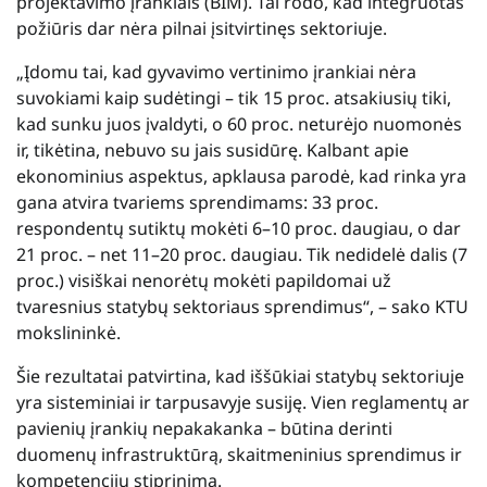
projektavimo įrankiais (BIM). Tai rodo, kad integruotas
požiūris dar nėra pilnai įsitvirtinęs sektoriuje.
„Įdomu tai, kad gyvavimo vertinimo įrankiai nėra
suvokiami kaip sudėtingi – tik 15 proc. atsakiusių tiki,
kad sunku juos įvaldyti, o 60 proc. neturėjo nuomonės
ir, tikėtina, nebuvo su jais susidūrę. Kalbant apie
ekonominius aspektus, apklausa parodė, kad rinka yra
gana atvira tvariems sprendimams: 33 proc.
respondentų sutiktų mokėti 6–10 proc. daugiau, o dar
21 proc. – net 11–20 proc. daugiau. Tik nedidelė dalis (7
proc.) visiškai nenorėtų mokėti papildomai už
tvaresnius statybų sektoriaus sprendimus“, – sako KTU
mokslininkė.
Šie rezultatai patvirtina, kad iššūkiai statybų sektoriuje
yra sisteminiai ir tarpusavyje susiję. Vien reglamentų ar
pavienių įrankių nepakakanka – būtina derinti
duomenų infrastruktūrą, skaitmeninius sprendimus ir
kompetencijų stiprinimą.