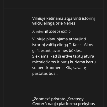
Vilniuje ketinama atgaivinti istorinį
valčių elingą prie Neries
Admin
2026-08-07
0
Vilniuje planuojama atnaujinti
istorinį valčių elingą T. Kosciuškos
g. 4, esantį avarinės būklės.
Siekiama, kad ši erdvė taptų atvira
miestiečiams ir būtų kuriama kartu
su bendruomene. Kitą savaitę
pastatas bus…
„Zoomex“ pristato „Strategy
Center“: nauja platforma prekybos