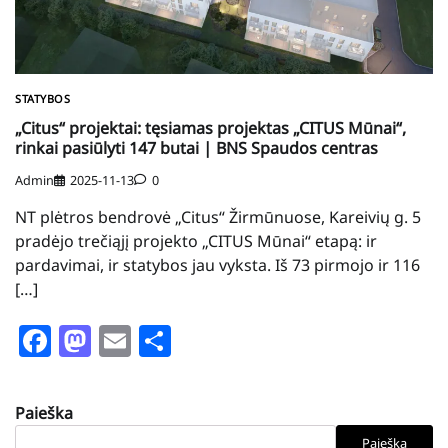
STATYBOS
„Citus“ projektai: tęsiamas projektas „CITUS Mūnai“,
rinkai pasiūlyti 147 butai | BNS Spaudos centras
Admin
2025-11-13
0
NT plėtros bendrovė „Citus“ Žirmūnuose, Kareivių g. 5
pradėjo trečiąjį projekto „CITUS Mūnai“ etapą: ir
pardavimai, ir statybos jau vyksta. Iš 73 pirmojo ir 116
[…]
Facebook
Mastodon
Email
Share
Paieška
Paieška