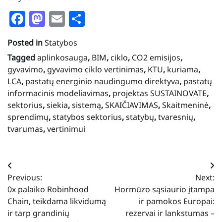
Facebook
Mastodon
Email
Share
Posted in
Statybos
Tagged
aplinkosauga
,
BIM
,
ciklo
,
CO2 emisijos
,
gyvavimo
,
gyvavimo ciklo vertinimas
,
KTU
,
kuriama
,
LCA
,
pastatų energinio naudingumo direktyva
,
pastatų
informacinis modeliavimas
,
projektas SUSTAINOVATE
,
sektorius
,
siekia
,
sistemą
,
SKAIČIAVIMAS
,
Skaitmeninė
,
sprendimų
,
statybos sektorius
,
statybų
,
tvaresnių
,
tvarumas
,
vertinimui
Navigacija
Previous:
Next:
tarp
0x palaiko Robinhood
Hormūzo sąsiaurio įtampa
įrašų
Chain, teikdama likvidumą
ir pamokos Europai:
ir tarp grandinių
rezervai ir lankstumas –