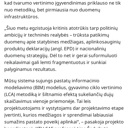
kad tvarumo vertinimo įgyvendinimas priklauso ne tik
nuo metodikų, bet pirmiausia nuo duomenų
infrastruktūros.
„Šiuo metu egzistuoja kritinis atotrūkis tarp politinių
ambicijų ir techninės realybės – trūksta patikimų
duomenų apie statybines medžiagas, aplinkosauginių
produktų deklaracijų (angl. EPD) ir nacionalinių
duomenų strategijų. Dėl to net ir gerai suformuluoti
reikalavimai gali lemti fragmentuotus ir sunkiai
palyginamus rezultatus.
Mūsų sistema sujungs pastatų informacinio
modeliavimo (BIM) modelius, gyvavimo ciklo vertinimo
(LCA) metodiką ir šiltnamio efektą sukeliančių dujų
skaičiavimus vienoje priemonėje. Tai leis
projektuotojams ir vystytojams dar projektavimo etape
įvertinti, kurios medžiagos ir sprendimai labiausiai
sumažins pastato poveikį aplinkai“, – pasakoja projekto