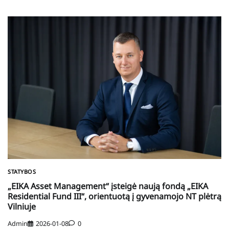
STATYBOS
„EIKA Asset Management“ įsteigė naują fondą „EIKA
Residential Fund III“, orientuotą į gyvenamojo NT plėtrą
Vilniuje
Admin
2026-01-08
0