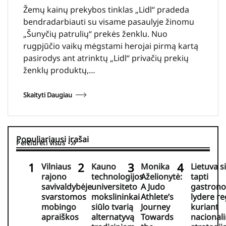
Žemų kainų prekybos tinklas „Lidl“ pradeda
bendradarbiauti su visame pasaulyje žinomu
„Šunyčių patrulių“ prekės ženklu. Nuo
rugpjūčio vaikų mėgstami herojai pirmą kartą
pasirodys ant atrinktų „Lidl“ privačių prekių
ženklų produktų,…
Skaityti Daugiau
Populiariausi įrašai
Peržiūrėti visus
Vilniaus
Kauno
Monika
Lietuva s
rajono
technologijos
Aželionytė:
tapti
savivaldybėje
universiteto
A Judo
gastrono
svarstomos
mokslininkai
Athlete’s
lydere r
mobingo
siūlo tvarią
Journey
kuriant
apraiškos
alternatyvą
Towards
nacional