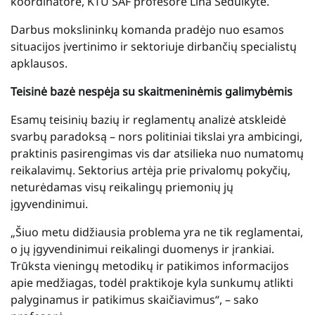
koordinatorė, KTU SAF profesorė Lina Šeduikytė.
Darbus mokslininkų komanda pradėjo nuo esamos
situacijos įvertinimo ir sektoriuje dirbančių specialistų
apklausos.
Teisinė bazė nespėja su skaitmeninėmis galimybėmis
Esamų teisinių bazių ir reglamentų analizė atskleidė
svarbų paradoksą – nors politiniai tikslai yra ambicingi,
praktinis pasirengimas vis dar atsilieka nuo numatomų
reikalavimų. Sektorius artėja prie privalomų pokyčių,
neturėdamas visų reikalingų priemonių jų
įgyvendinimui.
„Šiuo metu didžiausia problema yra ne tik reglamentai,
o jų įgyvendinimui reikalingi duomenys ir įrankiai.
Trūksta vieningų metodikų ir patikimos informacijos
apie medžiagas, todėl praktikoje kyla sunkumų atlikti
palyginamus ir patikimus skaičiavimus“, – sako