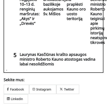
10–13 d.
bazilikoje
praplėsti
ministro
renginių
aukojamos
Kauno oro
Roberto
maršrutas:
šv. Mišios
uosto
Kauno
„Akys“ ir
teritoriją
teiginiai
„Drevės“
apie
pirkimų
istoriją
neatspin
tikrovės
Laurynas Kasčiūnas krašto apsaugos
ministro Roberto Kauno atostogas vadina
labai nesolidžiomis
Sekite mus:
Facebook
Instagram
Twitter
Linkedin