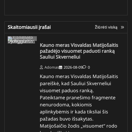
Skaitomiausii įrašai
Žiūrėti viską
Kauno meras Visvaldas Matijošaitis
pažadėjo visuomet paduoti ranką
Sauliui Skverneliui
Adomas
2026-08-09
0
Kauno meras Visvaldas Matijošaitis
pareiškė, kad Sauliui Skverneliui
visuomet paduos ranką.
Pateiktame pranešimo fragmente
nenurodoma, kokiomis
aplinkybėmis ir kada tiksliai šis
pažadas buvo išsakytas.
Matijošaičio žodis „visuomet“ rodo