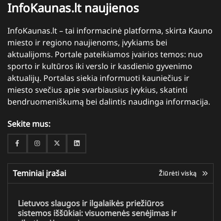
InfoKaunas.lt naujienos
InfoKaunas.lt – tai informacinė platforma, skirta Kauno
miesto ir regiono naujienoms, įvykiams bei
aktualijoms. Portale pateikiamos įvairios temos: nuo
sporto ir kultūros iki verslo ir kasdienio gyvenimo
aktualijų. Portalas siekia informuoti kauniečius ir
miesto svečius apie svarbiausius įvykius, skatinti
bendruomeniškumą bei dalintis naudinga informacija.
Sekite mus:
Facebook
Instagram
Twitter
Linkedin
Teminiai įrašai
Žiūrėti viską
Lietuvos slaugos ir ilgalaikės priežiūros
sistemos iššūkiai: visuomenės senėjimas ir