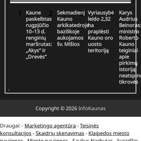
Kaune
Sekmadienį
Vyriausybė
Karys
paskelbtas
Kauno
leido 2,32
Audrius
rugpjūčio
arkikatedroje
ha
Beinoras
10–13 d.
bazilikoje
praplėsti
ministro
renginių
aukojamos
Kauno oro
Roberto
maršrutas:
šv. Mišios
uosto
Kauno
„Akys“ ir
teritoriją
teiginiai
„Drevės“
apie
pirkimų
istoriją
neatspin
tikrovės
Copyright © 2026
InfoKaunas
Draugai: -
Marketingo agentūra
-
Teisinės
konsultacijos
-
Skaidrių skenavimas
-
Klaipedos miesto
naujienos
-
Miesto naujienos
-
Saulius Narbutas
-
Įvaizdžio