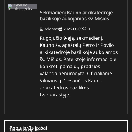
Sekmadienį Kauno arkikatedroje
bazilikoje aukojamos šv. Mišios
Adomas
2026-08-09
0
Rugpjūčio 9-ąją, sekmadienį,
Kauno šv. apaštalų Petro ir Povilo
arkikatedroje bazilikoje aukojamos
šv. Mišios. Pateiktoje informacijoje
konkreti pamaldų pradžios
valanda nenurodyta. Oficialiame
Vilniaus g. 1 esančios Kauno
arkikatedros bazilikos
tvarkaraštyje…
Populiarūs įrašai
Žiūrėti viską