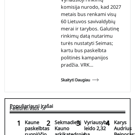
komisija nurodo, kad 2027
metais bus renkami visų
60 Lietuvos savivaldybių
merai ir tarybos. Galutinę
rinkimų datą nutarimu
turės nustatyti Seimas;
kartu bus paskelbta
politinės kampanijos
pradžia. VRK…
Skaityti Daugiau
Populiariausi įrašai
Peržiūrėti visus
Kaune
Sekmadienį
Vyriausybė
Karys
paskelbtas
Kauno
leido 2,32
Audrius
rugpjūčio
arkikatedroje
ha
Beinoras