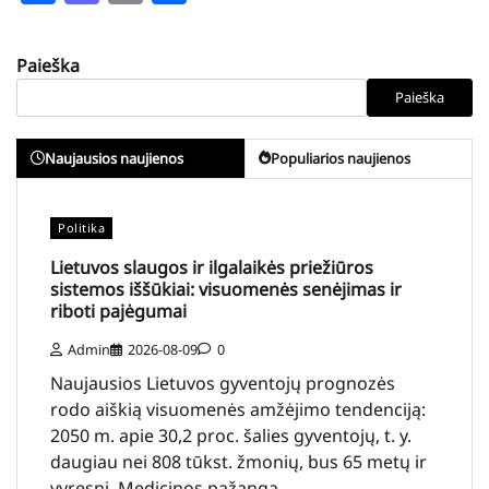
Paieška
Paieška
Naujausios naujienos
Populiarios naujienos
Politika
Lietuvos slaugos ir ilgalaikės priežiūros
sistemos iššūkiai: visuomenės senėjimas ir
riboti pajėgumai
Admin
2026-08-09
0
Naujausios Lietuvos gyventojų prognozės
rodo aiškią visuomenės amžėjimo tendenciją:
2050 m. apie 30,2 proc. šalies gyventojų, t. y.
daugiau nei 808 tūkst. žmonių, bus 65 metų ir
vyresni. Medicinos pažanga…