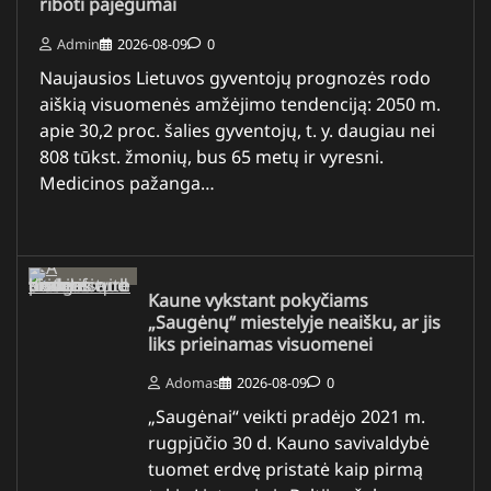
riboti pajėgumai
Admin
2026-08-09
0
Naujausios Lietuvos gyventojų prognozės rodo
aiškią visuomenės amžėjimo tendenciją: 2050 m.
apie 30,2 proc. šalies gyventojų, t. y. daugiau nei
808 tūkst. žmonių, bus 65 metų ir vyresni.
Medicinos pažanga…
Kaune vykstant pokyčiams
„Saugėnų“ miestelyje neaišku, ar jis
liks prieinamas visuomenei
Adomas
2026-08-09
0
„Saugėnai“ veikti pradėjo 2021 m.
rugpjūčio 30 d. Kauno savivaldybė
tuomet erdvę pristatė kaip pirmą