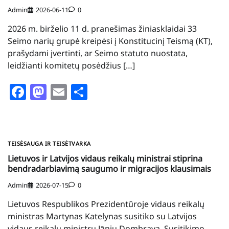
Admin
2026-06-11
0
2026 m. birželio 11 d. pranešimas žiniasklaidai 33
Seimo narių grupė kreipėsi į Konstitucinį Teismą (KT),
prašydami įvertinti, ar Seimo statuto nuostata,
leidžianti komitetų posėdžius […]
Facebook
Mastodon
Email
Share
TEISĖSAUGA IR TEISĖTVARKA
Lietuvos ir Latvijos vidaus reikalų ministrai stiprina
bendradarbiavimą saugumo ir migracijos klausimais
Admin
2026-07-15
0
Lietuvos Respublikos Prezidentūroje vidaus reikalų
ministras Martynas Katelynas susitiko su Latvijos
vidaus reikalų ministru Jāniu Dombrava. Susitikimo