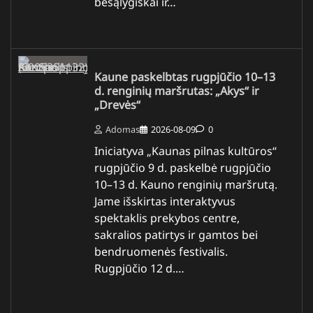
besąlygiškai ir…
Kaune paskelbtas rugpjūčio 10–13
d. renginių maršrutas: „Akys“ ir
„Drevės“
Adomas
2026-08-09
0
Iniciatyva „Kaunas pilnas kultūros“
rugpjūčio 9 d. paskelbė rugpjūčio
10–13 d. Kauno renginių maršrutą.
Jame išskirtas interaktyvus
spektaklis prekybos centre,
sakralios patirtys ir gamtos bei
bendruomenės festivalis.
Rugpjūčio 12 d.…