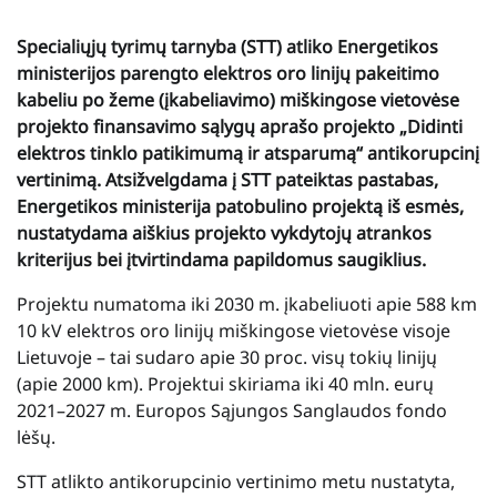
Specialiųjų tyrimų tarnyba (STT) atliko Energetikos
ministerijos parengto elektros oro linijų pakeitimo
kabeliu po žeme (įkabeliavimo) miškingose vietovėse
projekto finansavimo sąlygų aprašo projekto „Didinti
elektros tinklo patikimumą ir atsparumą“ antikorupcinį
vertinimą. Atsižvelgdama į STT pateiktas pastabas,
Energetikos ministerija patobulino projektą iš esmės,
nustatydama aiškius projekto vykdytojų atrankos
kriterijus bei įtvirtindama papildomus saugiklius.
Projektu numatoma iki 2030 m. įkabeliuoti apie 588 km
10 kV elektros oro linijų miškingose vietovėse visoje
Lietuvoje – tai sudaro apie 30 proc. visų tokių linijų
(apie 2000 km). Projektui skiriama iki 40 mln. eurų
2021–2027 m. Europos Sąjungos Sanglaudos fondo
lėšų.
STT atlikto antikorupcinio vertinimo metu nustatyta,