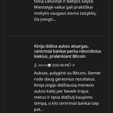
tokią Lietuvoje ir Baltijos šalyse.
Miestelyje vaikai gali praktiškai
mokytis saugaus eismo taisyklių:
čia įrengti…
Kinija didina aukso atsargas,
centriniai bankai perka rekordinius
kiekius, pralenkiant Bitcoin
Admin
2026-08-09
0
Auksas, palyginti su Bitcoin, šiemet
rodo daug geresnius rezultatus.
Kinija įsigijo didžiausią mėnesio
aukso kiekį per beveik trejus
metus ir tęsia didžiulį kaupimo
tempą, o kiti centriniai bankai taip
pat…