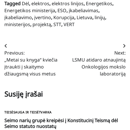
Tagged
Dėl
,
elektros
,
elektros linijos
,
Energetikos
,
Energetikos ministerija
,
ESO
,
įkabeliavimas
,
įkabeliavimo
,
įvertino
,
Korupcija
,
Lietuva
,
linijų
,
ministerijos
,
projektą
,
STT
,
VERT
Navigacija
Previous:
Next:
tarp
„Metai su knyga“ kviečia
LSMU atidaro atnaujintą
įrašų
įtraukti į skaitymo
Onkologijos mokslo
džiaugsmą visus metus
laboratoriją
Susiję įrašai
TEISĖSAUGA IR TEISĖTVARKA
Seimo narių grupė kreipėsi į Konstitucinį Teismą dėl
Seimo statuto nuostatų