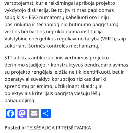
vartotojams), kurie reikšmingai apriboja projekto
vykdytojo diskreciją. Be to, įtvirtintas papildomas
saugiklis – ESO numatomų kabeliuoti oro linijų
pasirinkimą ir technologinio būtinumo pagrįstumą
vertins bei tvirtins nepriklausoma institucija –
Valstybinė energetikos reguliavimo taryba (VERT), taip
sukuriant išorinės kontrolės mechanizmą.
STT atliktas antikorupcinis vertinimas projekto
derinimo stadijoje ir konstruktyvus bendradarbiavimas
su projekto rengėjais leidžia ne tik identifikuoti, bet ir
operatyviai suvaldyti korupcijos rizikas dar iki
sprendimų priėmimo, užtikrinant skaidrų ir
objektyviais kriterijais pagrįstą viešųjų lėšų
panaudojimą.
Facebook
Mastodon
Email
Share
Posted in
TEISĖSAUGA IR TEISĖTVARKA