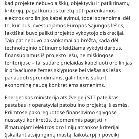
kad projekte nebuvo aiškių, objektyvių ir patikrinamų
kriterijų, pagal kuriuos turėtų būti parenkamos
elektros oro linijos kabeliavimui, todėl sprendimai dėl
to, kur bus investuojamos Europos Sąjungos lėšos,
faktiškai buvo palikti projekto vykdytojo diskrecijai.
Taip pat nebuvo pakankamai apibrėžta, kada dėl
technologinio būtinumo leidžiama vykdyti darbus,
finansuojamus iš projekto lėšų, ne miškingose
teritorijose – tai sudarė prielaidas kabeliuoti oro linijas
ir privačiuose žemės sklypuose bei viešąsias lėšas
panaudoti sprendimams, galintiems sukurti
ekonominę naudą konkretiems asmenims.
Energetikos ministerija atsižvelgė į STT pateiktas
pastabas ir operatyviai patobulino projektą iš esmės.
Priimtose pakoreguotose finansavimo sąlygose
nustatyti konkretūs, duomenimis pagrįsti ir
išmatuojami elektros oro linijų atrankos kriterijai
(įskaitant atsijungimų mastą, laikotarpį ir poveikį