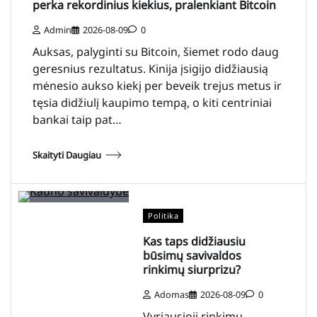
perka rekordinius kiekius, pralenkiant Bitcoin
Admin
2026-08-09
0
Auksas, palyginti su Bitcoin, šiemet rodo daug
geresnius rezultatus. Kinija įsigijo didžiausią
mėnesio aukso kiekį per beveik trejus metus ir
tęsia didžiulį kaupimo tempą, o kiti centriniai
bankai taip pat…
Skaityti Daugiau
Politika
Kas taps didžiausiu
būsimų savivaldos
rinkimų siurprizu?
Adomas
2026-08-09
0
Vyriausioji rinkimų