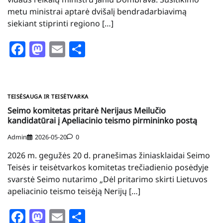
metu ministrai aptarė dvišalį bendradarbiavimą
siekiant stiprinti regiono […]
Facebook
Mastodon
Email
Share
TEISĖSAUGA IR TEISĖTVARKA
Seimo komitetas pritarė Nerijaus Meilučio
kandidatūrai į Apeliacinio teismo pirmininko postą
Admin
2026-05-20
0
2026 m. gegužės 20 d. pranešimas žiniasklaidai Seimo
Teisės ir teisėtvarkos komitetas trečiadienio posėdyje
svarstė Seimo nutarimo „Dėl pritarimo skirti Lietuvos
apeliacinio teismo teisėją Nerijų […]
Facebook
Mastodon
Email
Share