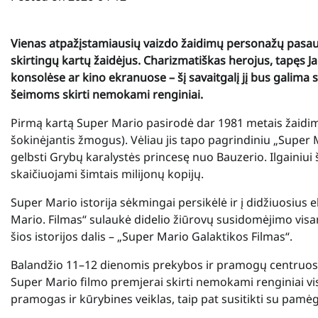
Vienas atpažįstamiausių vaizdo žaidimų personažų pasaul
skirtingų kartų žaidėjus. Charizmatiškas herojus, tapęs 
konsolėse ar kino ekranuose – šį savaitgalį jį bus galima
šeimoms skirti nemokami renginiai.
Pirmą kartą Super Mario pasirodė dar 1981 metais žaid
šokinėjantis žmogus). Vėliau jis tapo pagrindiniu „Super Mar
gelbsti Grybų karalystės princesę nuo Bauzerio. Ilgainiui 
skaičiuojami šimtais milijonų kopijų.
Super Mario istorija sėkmingai persikėlė ir į didžiuosius
Mario. Filmas“ sulaukė didelio žiūrovų susidomėjimo visa
šios istorijos dalis – „Super Mario Galaktikos Filmas“.
Balandžio 11–12 dienomis prekybos ir pramogų centruose „
Super Mario filmo premjerai skirti nemokami renginiai vis
pramogas ir kūrybines veiklas, taip pat susitikti su pamėg