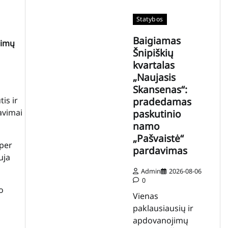
Statybos
Baigiamas
dimų
Šnipiškių
kvartalas
„Naujasis
Skansenas“:
is ir
pradedamas
avimai
paskutinio
namo
„Pašvaistė“
uper
pardavimas
uja
Admin
2026-08-06
0
o
Vienas
paklausiausių ir
apdovanojimų