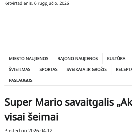
Skip
Ketvirtadienis, 6 rugpjūčio, 2026
to
content
MIESTO NAUJIENOS
RAJONO NAUJIENOS
KULTŪRA
ŠVIETIMAS
SPORTAS
SVEIKATA IR GROŽIS
RECEPT
PASLAUGOS
Super Mario savaitgalis „A
visai šeimai
Posted on
2026-04-12