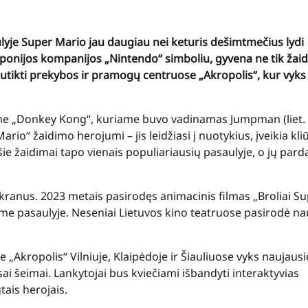
yje Super Mario jau daugiau nei keturis dešimtmečius lydi
Japonijos kompanijos „Nintendo“ simboliu, gyvena ne tik žai
 sutikti prekybos ir pramogų centruose „Akropolis“, kur vyks
ime „Donkey Kong“, kuriame buvo vadinamas Jumpman (liet.
io“ žaidimo herojumi – jis leidžiasi į nuotykius, įveikia kliūt
šie žaidimai tapo vienais populiariausių pasaulyje, o jų pard
 ekranus. 2023 metais pasirodęs animacinis filmas „Broliai S
me pasaulyje. Neseniai Lietuvos kino teatruose pasirodė na
Akropolis“ Vilniuje, Klaipėdoje ir Šiauliuose vyks naujausi
ai šeimai. Lankytojai bus kviečiami išbandyti interaktyvias
tais herojais.