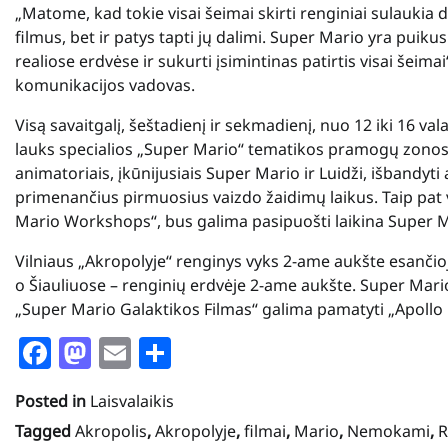
„Matome, kad tokie visai šeimai skirti renginiai sulaukia 
filmus, bet ir patys tapti jų dalimi. Super Mario yra puiku
realiose erdvėse ir sukurti įsimintinas patirtis visai šeim
komunikacijos vadovas.
Visą savaitgalį, šeštadienį ir sekmadienį, nuo 12 iki 16 va
lauks specialios „Super Mario“ tematikos pramogų zonos.
animatoriais, įkūnijusiais Super Mario ir Luidži, išbandyti
primenančius pirmuosius vaizdo žaidimų laikus. Taip pat
Mario Workshops“, bus galima pasipuošti laikina Super M
Vilniaus „Akropolyje“ renginys vyks 2-ame aukšte esančioje
o Šiauliuose – renginių erdvėje 2-ame aukšte. Super Mario 
„Super Mario Galaktikos Filmas“ galima pamatyti „Apollo
Facebook
Mastodon
Email
Share
Posted in
Laisvalaikis
Tagged
Akropolis
,
Akropolyje
,
filmai
,
Mario
,
Nemokami
,
R