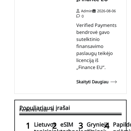
Admin
2026-08-06
0
Verified Payments
bendrovė gavo
sutelktinio
finansavimo
paslaugų teikėjo
licenciją iš
„Finance EU“.
Skaityti Daugiau
Populiariausi įrašai
Peržiūrėti visus
Lietuvos
eSIM
Grynieji
Papil