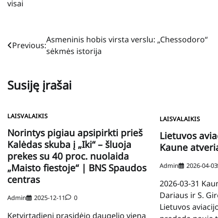
visai
Navigacija
Asmeninis hobis virsta verslu: „Chessodoro“
Previous:
sėkmės istorija
tarp
įrašų
Susiję įrašai
LAISVALAIKIS
LAISVALAIKIS
Norintys pigiau apsipirkti prieš
Lietuvos avia
Kalėdas skuba į „Iki“ – šluoja
Kaune atveri
prekes su 40 proc. nuolaida
Admin
2026-04-03
„Maisto fiestoje“ | BNS Spaudos
centras
2026-03-31 Kaune
Dariaus ir S. G
Admin
2025-12-11
0
Lietuvos aviacij
Ketvirtadienį prasidėjo daugelio viena