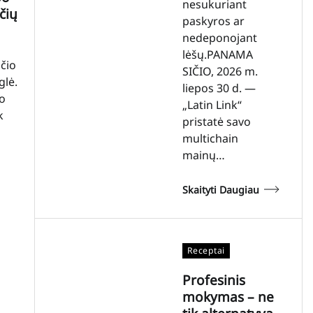
nesukuriant
čių
paskyros ar
nedeponojant
lėšų.PANAMA
čio
SIČIO, 2026 m.
glė.
liepos 30 d. —
 o
„Latin Link“
k
pristatė savo
multichain
mainų…
Skaityti Daugiau
Receptai
Profesinis
mokymas – ne