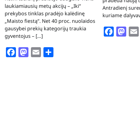
pradeda naują t
laukiamiausių metų akcijų – „Iki“
Antradienį sur
prekybos tinklas pradėjo kalėdinę
kuriame dalyva
„Maisto fiestą“. Net 40 proc. nuolaidos
Face
Ma
gausybei prekių kategorijų traukia
gyventojus – […]
Facebook
Mastodon
Email
Share