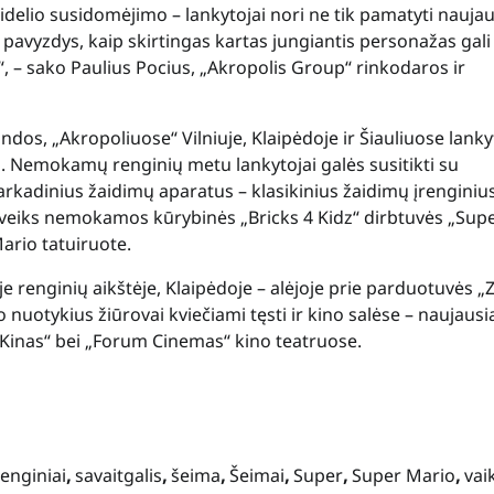
didelio susidomėjimo – lankytojai nori ne tik pamatyti nauja
s pavyzdys, kaip skirtingas kartas jungiantis personažas gali
ai“, – sako Paulius Pocius, „Akropolis Group“ rinkodaros ir
landos, „Akropoliuose“ Vilniuje, Klaipėdoje ir Šiauliuose lank
 Nemokamų renginių metu lankytojai galės susitikti su
 arkadinius žaidimų aparatus – klasikinius žaidimų įrenginius
 veiks nemokamos kūrybinės „Bricks 4 Kidz“ dirbtuvės „Sup
ario tatuiruote.
 renginių aikštėje, Klaipėdoje – alėjoje prie parduotuvės „Z
nuotykius žiūrovai kviečiami tęsti ir kino salėse – naujausi
 Kinas“ bei „Forum Cinemas“ kino teatruose.
enginiai
,
savaitgalis
,
šeima
,
Šeimai
,
Super
,
Super Mario
,
vai