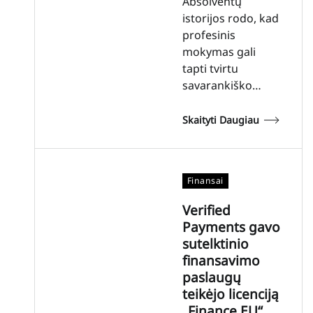
Absolventų
istorijos rodo, kad
profesinis
mokymas gali
tapti tvirtu
savarankiško…
Skaityti Daugiau
Finansai
Verified
Payments gavo
sutelktinio
finansavimo
paslaugų
teikėjo licenciją
„Finance EU“