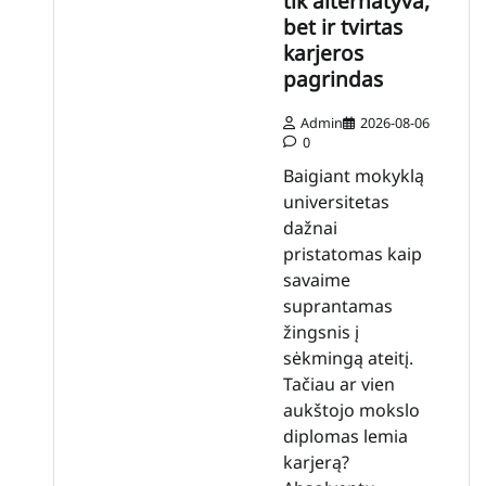
tik alternatyva,
bet ir tvirtas
karjeros
pagrindas
Admin
2026-08-06
0
Baigiant mokyklą
universitetas
dažnai
pristatomas kaip
savaime
suprantamas
žingsnis į
sėkmingą ateitį.
Tačiau ar vien
aukštojo mokslo
diplomas lemia
karjerą?