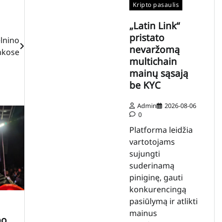
Kripto pasaulis
„Latin Link“
pristato
elnino
nevaržomą
nkose
multichain
mainų sąsają
be KYC
Admin
2026-08-06
0
Platforma leidžia
vartotojams
sujungti
suderinamą
piniginę, gauti
konkurencingą
pasiūlymą ir atlikti
mainus
bo