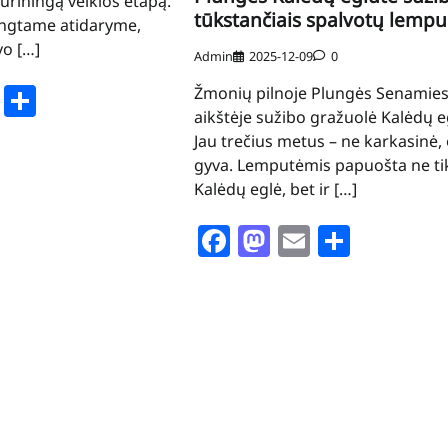
uriningą veiklos etapą.
tūkstančiais spalvotų lempu
engtame atidaryme,
vo […]
Admin
2025-12-09
0
book
stodon
Email
Share
Žmonių pilnoje Plungės Senamies
aikštėje sužibo gražuolė Kalėdų e
Jau trečius metus – ne karkasinė,
gyva. Lemputėmis papuošta ne ti
Kalėdų eglė, bet ir […]
Facebook
Mastodon
Email
Share