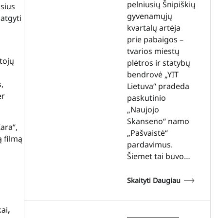
pelniusių Šnipiškių
usius
gyvenamųjų
 atgyti
kvartalų artėja
prie pabaigos –
tvarios miestų
ytojų
plėtros ir statybų
bendrovė „YIT
,
Lietuva“ pradeda
er
paskutinio
„Naujojo
Skanseno“ namo
ara“,
„Pašvaistė“
ą filmą
pardavimus.
Šiemet tai buvo…
Skaityti Daugiau
kai
,