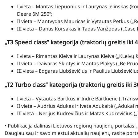
I vieta – Mantas Liepuonius ir Laurynas Jelinskas 
Deere 6M 250”;
II vieta – Mantvydas Mauricas ir Vytautas Petkus („
III vieta – Danas Korsakas ir Tadas Vanžodas („Case
„T3 Speed class” kategorija (traktorių greitis iki 
I vieta – Rimantas Kleiva ir Laurynas Kleiva („KLeivų
II vieta – Daivaras Skiotys ir Mantas Plakys („Be Pruo
III vieta – Edgaras Liubševičius ir Paulius Liubševiči
„T2 Turbo class” kategorija (traktorių greitis iki 3
I vieta – Vytautas Bartkus ir Indrė Bartkienė („Trans
II vieta – Audrius Adukas ir Iveta Adukaitė („Adukai 
III vieta – Nerijus Kudrevičius ir Matas Kudrevičius (
• Publikacija dalinasi Lietuvos regionų naujienų portalas
Daugiau sau ir savo miestui aktualių naujienų rasite por