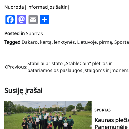
Nuoroda į informacijos šaltinį
Facebook
Mastodon
Email
Share
Posted in
Sportas
Tagged
Dakaro
,
kartą
,
lenktynės
,
Lietuvoje
,
pirmą
,
Sporta
Navigacija
Stabiliai pristato „StableCoin“ plėtros ir
Previous:
patariamosios paslaugos įstaigoms ir įmonėm
tarp
įrašų
Susiję įrašai
SPORTAS
Kaunas plečia
Panemunėje a