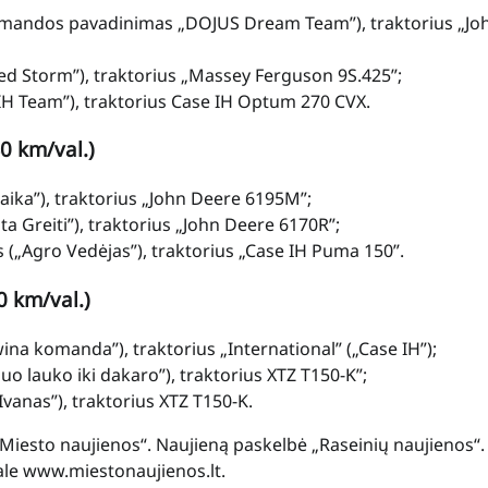
(komandos pavadinimas „DOJUS Dream Team”), traktorius „Jo
Red Storm”), traktorius „Massey Ferguson 9S.425”;
 IH Team”), traktorius Case IH Optum 270 CVX.
40 km/val.)
 šaika”), traktorius „John Deere 6195M”;
ta Greiti”), traktorius „John Deere 6170R”;
us („Agro Vedėjas”), traktorius „Case IH Puma 150”.
0 km/val.)
wina komanda”), traktorius „International” („Case IH”);
nuo lauko iki dakaro”), traktorius XTZ T150-K”;
„Ivanas”), traktorius XTZ T150-K.
 „Miesto naujienos“. Naujieną paskelbė „Raseinių naujienos“.
tale www.miestonaujienos.lt.