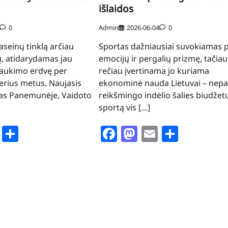
išlaidos
0
Admin
2026-06-04
0
aseinų tinklą arčiau
Sportas dažniausiai suvokiamas 
, atidarydamas jau
emocijų ir pergalių prizmę, tačiau
laukimo erdvę per
rečiau įvertinama jo kuriama
erius metus. Naujasis
ekonominė nauda Lietuvai – nepa
tas Panemunėje, Vaidoto
reikšmingo indėlio šalies biudžetui
sportą vis […]
book
stodon
Email
Share
Facebook
Mastodon
Email
Share