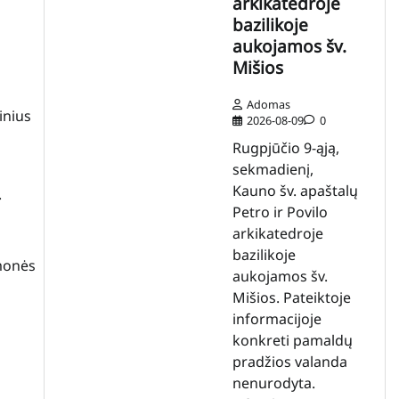
arkikatedroje
bazilikoje
aukojamos šv.
Mišios
Adomas
inius
2026-08-09
0
Rugpjūčio 9-ąją,
sekmadienį,
Kauno šv. apaštalų
.
Petro ir Povilo
arkikatedroje
bazilikoje
omonės
aukojamos šv.
Mišios. Pateiktoje
informacijoje
konkreti pamaldų
pradžios valanda
nenurodyta.