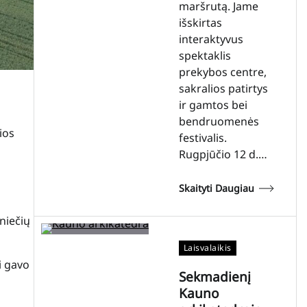
maršrutą. Jame
išskirtas
interaktyvus
spektaklis
prekybos centre,
sakralios patirtys
ir gamtos bei
bendruomenės
ios
festivalis.
Rugpjūčio 12 d.…
Skaityti Daugiau
niečių
Laisvalaikis
i gavo
Sekmadienį
Kauno