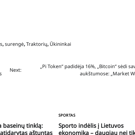
s
,
surengė
,
Traktorių
,
Ūkininkai
„Pi Token“ padidėja 16%, „Bitcoin“ sėdi sa
Next:
s
aukštumose: „Market W
SPORTAS
 baseinų tinklą:
Sporto indėlis į Lietuvos
tidarytas aštuntas
ekonomiką – daugiau nei ti