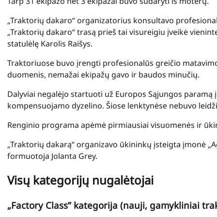
Tarp 31 ekipažo net 3 ekipažai buvo sudaryti iš moterų.
„Traktorių dakaro“ organizatorius konsultavo profesional
„Traktorių dakaro“ trasą prieš tai visureigiu įveikė vieni
statulėlę Karolis Raišys.
Traktoriuose buvo įrengti profesionalūs greičio matavimo pr
duomenis, nemažai ekipažų gavo ir baudos minučių.
Dalyviai negalėjo startuoti už Europos Sąjungos paramą įs
kompensuojamo dyzelino. Šiose lenktynėse nebuvo leidžiam
Renginio programa apėmė pirmiausiai visuomenės ir ūki
„Traktorių dakarą“ organizavo ūkininkų įsteigta įmonė „
formuotoja Jolanta Grey.
Visų kategorijų nugalėtojai
„Factory Class” kategorija (nauji, gamykliniai trak