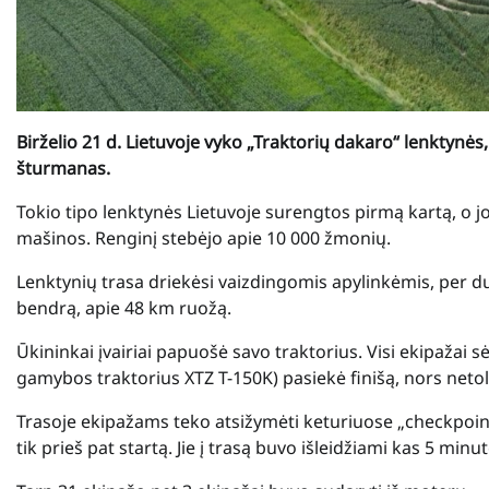
Birželio 21 d. Lietuvoje vyko „Traktorių dakaro“ lenktynės
šturmanas.
Tokio tipo lenktynės Lietuvoje surengtos pirmą kartą, o jos
mašinos. Renginį stebėjo apie 10 000 žmonių.
Lenktynių trasa driekėsi vaizdingomis apylinkėmis, per d
bendrą, apie 48 km ruožą.
Ūkininkai įvairiai papuošė savo traktorius. Visi ekipažai 
gamybos traktorius XTZ T-150K) pasiekė finišą, nors netol
Trasoje ekipažams teko atsižymėti keturiuose „checkpoint
tik prieš pat startą. Jie į trasą buvo išleidžiami kas 5 minut