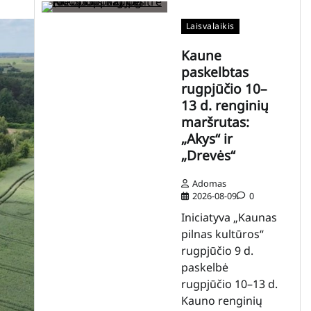
Laisvalaikis
Kaune
paskelbtas
rugpjūčio 10–
13 d. renginių
maršrutas:
„Akys“ ir
„Drevės“
Adomas
2026-08-09
0
Iniciatyva „Kaunas
pilnas kultūros“
rugpjūčio 9 d.
paskelbė
rugpjūčio 10–13 d.
Kauno renginių