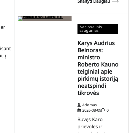
Skaityti Daugiau
per
Nacionalinis
saugumas
Karys Audrius
isant
Beinoras:
, į
ministro
Roberto Kauno
teiginiai apie
pirkimų istoriją
neatspindi
tikrovės
Adomas
2026-08-09
0
Buvęs Karo
prievolės ir