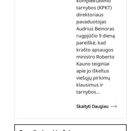
komplektavimo
tarnybos (KPKT)
direktoriaus
pavaduotojas
Audrius Beinoras
rugpjūčio 9 dieną
pareiškė, kad
krašto apsaugos
ministro Roberto
Kauno teiginiai
apie jo iškeltus
viešųjų pirkimų
klausimus ir
tarnybos…
Skaityti Daugiau