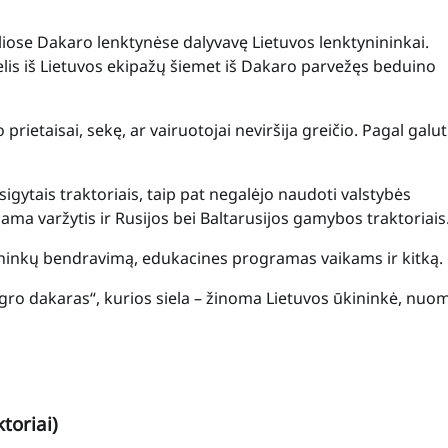
iose Dakaro lenktynėse dalyvavę Lietuvos lenktynininkai.
ntelis iš Lietuvos ekipažų šiemet iš Dakaro parvežęs beduino
ietaisai, sekę, ar vairuotojai neviršija greičio. Pagal galut
igytais traktoriais, taip pat negalėjo naudoti valstybės
a varžytis ir Rusijos bei Baltarusijos gamybos traktoriais
ninkų bendravimą, edukacines programas vaikams ir kitką.
Agro dakaras“, kurios siela – žinoma Lietuvos ūkininkė, nu
toriai)