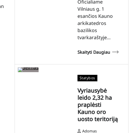
Oficialiame
hn
Vilniaus g. 1
esančios Kauno
arkikatedros
bazilikos
tvarkaraštyje…
Skaityti Daugiau
Statybos
Vyriausybė
leido 2,32 ha
praplėsti
Kauno oro
uosto teritoriją
Adomas