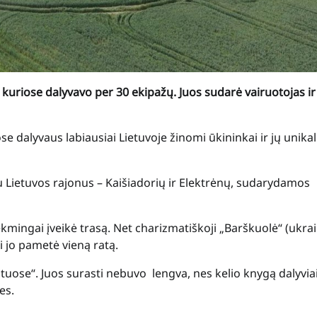
, kuriose dalyvavo per 30 ekipažų. Juos sudarė vairuotojas ir
e dalyvaus labiausiai Lietuvoje žinomi ūkininkai ir jų unikal
u Lietuvos rajonus – Kaišiadorių ir Elektrėnų, sudarydamos
sėkmingai įveikė trasą. Net charizmatiškoji „Barškuolė“ (ukrai
i jo pametė vieną ratą.
uose“. Juos surasti nebuvo lengva, nes kelio knygą dalyvia
es.