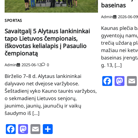
baseinas
Admin
2026-06-09
SPORTAS
Kaunas plečia b
Savaitgalį 5 Alytaus lankininkai
gyventojų namų
tapo Lietuvos čempionais,
trečią uždarą p
iškovotas kelialapis į Pasaulio
mažiau nei ketv
čempionatą
baseinas įreng
g. 13, […]
Admin
2025-06-12
0
Birželio 7–8 d. Alytaus lankininkai
Face
Ma
dalyvavo net dvejose varžybose.
Šeštadienį vyko Kauno taurės varžybos,
o sekmadienį Lietuvos senjorų,
jaunimo, jaunių, jaunučių ir vaikų
šaudymo iš […]
Facebook
Mastodon
Email
Share