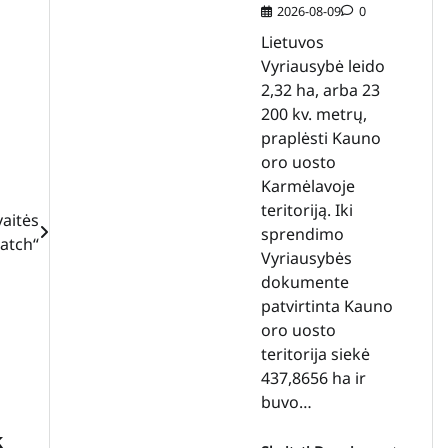
2026-08-09
0
Lietuvos
Vyriausybė leido
2,32 ha, arba 23
200 kv. metrų,
praplėsti Kauno
oro uosto
Karmėlavoje
teritoriją. Iki
vaitės
sprendimo
atch“
Vyriausybės
dokumente
patvirtinta Kauno
oro uosto
teritorija siekė
437,8656 ha ir
buvo…
k