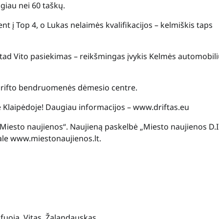
giau nei 60 taškų.
nt į Top 4, o Lukas nelaimės kvalifikacijos – kelmiškis taps
s, tad Vito pasiekimas – reikšmingas įvykis Kelmės automobil
s drifto bendruomenės dėmesio centre.
e Klaipėdoje! Daugiau informacijos – www.driftas.eu
„Miesto naujienos“. Naujieną paskelbė „Miesto naujienos D.I.
tale www.miestonaujienos.lt.
fuoja
,
Vitas
,
Žalandauskas