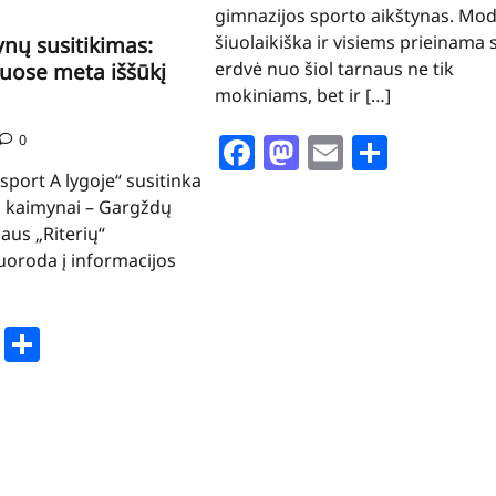
gimnazijos sporto aikštynas. Mod
šiuolaikiška ir visiems prieinama 
ynų susitikimas:
erdvė nuo šiol tarnaus ne tik
uose meta iššūkį
mokiniams, bet ir […]
Facebook
Mastodon
Email
Share
0
sport A lygoje“ susitinka
s kaimynai – Gargždų
iaus „Riterių“
Nuoroda į informacijos
book
stodon
Email
Share