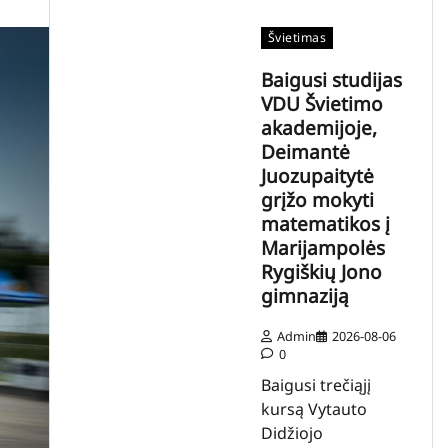
Švietimas
Baigusi studijas
VDU Švietimo
akademijoje,
Deimantė
Juozupaitytė
grįžo mokyti
matematikos į
Marijampolės
Rygiškių Jono
gimnaziją
Admin
2026-08-06
0
Baigusi trečiąjį
kursą Vytauto
Didžiojo