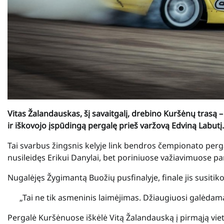
Vitas Žalandauskas, šį savaitgalį, drebino Kuršėnų trasą – k
ir iškovojo įspūdingą pergalę prieš varžovą Edviną Labutį.
Tai svarbus žingsnis kelyje link bendros čempionato pergal
nusileidęs Erikui Danylai, bet poriniuose važiavimuose pa
Nugalėjęs Žygimantą Buožių pusfinalyje, finale jis susitik
„Tai ne tik asmeninis laimėjimas. Džiaugiuosi galėdamas
Pergalė Kuršėnuose iškėlė Vitą Žalandauską į pirmąją vietą