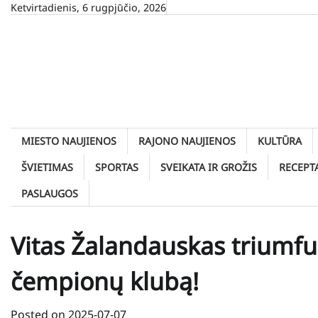
Skip
Ketvirtadienis, 6 rugpjūčio, 2026
to
content
MIESTO NAUJIENOS
RAJONO NAUJIENOS
KULTŪRA
ŠVIETIMAS
SPORTAS
SVEIKATA IR GROŽIS
RECEPT
PASLAUGOS
Vitas Žalandauskas triumfuo
čempionų klubą!
Posted on
2025-07-07