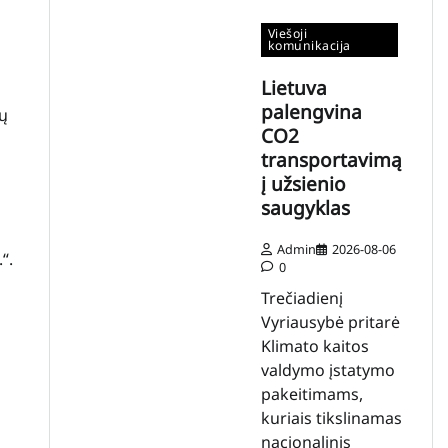
Viešoji
komunikacija
Lietuva
palengvina
ių
CO2
transportavimą
į užsienio
saugyklas
Admin
2026-08-06
“.
0
Trečiadienį
Vyriausybė pritarė
Klimato kaitos
valdymo įstatymo
pakeitimams,
kuriais tikslinamas
nacionalinis