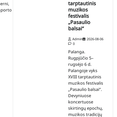
tarptautinis
erni,
muzikos
sporto
festivalis
„Pasaulio
balsai“
Admin
2026-08-06
0
Palanga.
Rugpjūčio 5–
rugsėjo 6 d.
Palangoje vyks
XVIII tarptautinis
muzikos festivalis
„Pasaulio balsai“.
Devyniuose
koncertuose
skirtingų epochų,
muzikos tradicijų