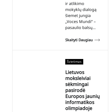
ir atlikimo
mokyklų dialogą
šiemet jungia
„Voces Mundi“ –
pasaulio balsų…
Skaityti Daugiau
Švietimas
Lietuvos
moksleiviai
sėkmingai
pasirodė
Europos jaunių
informatikos
olimpiadoje