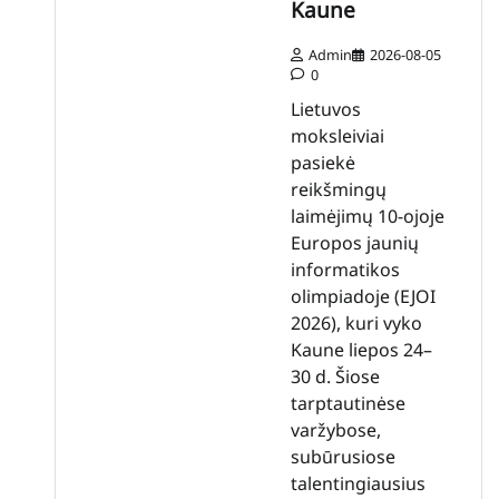
Kaune
Admin
2026-08-05
0
Lietuvos
moksleiviai
pasiekė
reikšmingų
laimėjimų 10-ojoje
Europos jaunių
informatikos
olimpiadoje (EJOI
2026), kuri vyko
Kaune liepos 24–
30 d. Šiose
tarptautinėse
varžybose,
subūrusiose
talentingiausius