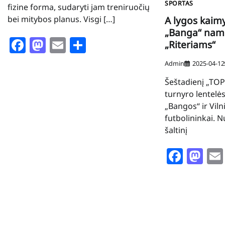
SPORTAS
fizine forma, sudaryti jam treniruočių
bei mitybos planus. Visgi […]
A lygos kaim
„Banga“ nam
Facebook
Mastodon
Email
Share
„Riteriams“
Admin
2025-04-12
Šeštadienį „TOP
turnyro lentelė
„Bangos“ ir Viln
futbolininkai. 
šaltinį
Face
Ma