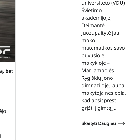
universiteto (VDU)
Švietimo
akademijoje,
Deimantė
Juozupaitytė jau
moko
matematikos savo
buvusioje
mokykloje –
Marijampolės
ą, bet
Rygiškių Jono
gimnazijoje. Jauna
mokytoja neslepia,
kad apsispręsti
grįžti į gimtąjį…
ėjo.
Skaityti Daugiau
i.