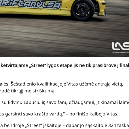
etvirtajame „Street“ lygos etape jis ne tik prasibrovė į final
ės. Šeštadienio kvalifikacijoje Vitas užėmė antrąją vietą,
rodė tikrąjį meistriškumą.
o su Edvinu Labučiu ir, savo fanų džiaugsmui, įtikinamai laim
 garsinti savo krašto vardą.“ – po finišo kalbėjo Vitas.
 bendroje „Street“ įskaitoje – dabar jo sąskaitoje 324 taška