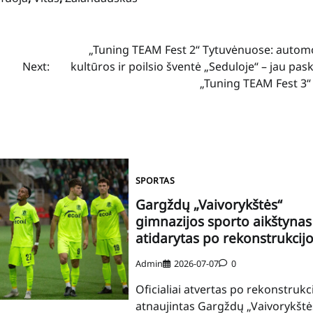
„Tuning TEAM Fest 2“ Tytuvėnuose: automo
Next:
kultūros ir poilsio šventė „Seduloje“ – jau pas
„Tuning TEAM Fest 3“
SPORTAS
Gargždų „Vaivorykštės“
gimnazijos sporto aikštynas
atidarytas po rekonstrukcij
Admin
2026-07-07
0
Oficialiai atvertas po rekonstrukc
atnaujintas Gargždų „Vaivorykštė