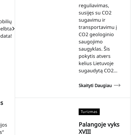
reguliavimas,
susijęs su CO2
sugavimu ir
bilių
transportavimu į
kelbta
CO2 geologinio
 data!
saugojimo
saugyklas. Šis
pokytis atvers
kelius Lietuvoje
sugaudytą CO2…
Skaityti Daugiau
os
Turizmas
Palangoje vyks
ijos
XVIII
s“