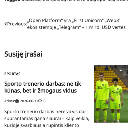
Navigacija
„Open Platform“ yra „First Unicorn“ „Web3“
Previous:
ekosistemoje „Telegram“ – 1 mlrd. USD vertės
tarp
įrašų
Susiję įrašai
SPORTAS
Sporto trenerio darbas: ne tik
kūnas, bet ir žmogaus vidus
Admin
2026-06-17
0
Sporto trenerio darbas neretai vis dar
suprantamas gana siaurai – kaip veikla,
kurioje svarbiausia rūpintis kliento