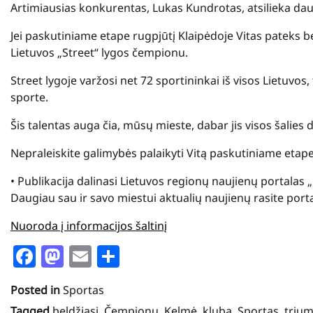
Artimiausias konkurentas, Lukas Kundrotas, atsilieka dau
Jei paskutiniame etape rugpjūtį Klaipėdoje Vitas pateks be
Lietuvos „Street“ lygos čempionu.
Street lygoje varžosi net 72 sportininkai iš visos Lietuvo
sporte.
Šis talentas auga čia, mūsų mieste, dabar jis visos šalie
Nepraleiskite galimybės palaikyti Vitą paskutiniame etap
• Publikacija dalinasi Lietuvos regionų naujienų portalas 
Daugiau sau ir savo miestui aktualių naujienų rasite por
Nuoroda į informacijos šaltinį
Facebook
Mastodon
Email
Share
Posted in
Sportas
Tagged
beldžiasi
,
Čempionų
,
Kelmė
,
klubą
,
Sportas
,
trium