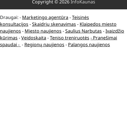
Copyright © 2026
InfoKaunas
Draugai: -
Marketingo agentūra
-
Teisinės
konsultacijos
-
Skaidrių skenavimas
-
Klaipedos miesto
naujienos
-
Miesto naujienos
-
Saulius Narbutas
-
Įvaizdžio
kūrimas
-
Veidoskaita
-
Teniso treniruotės
- Pranešimai
spaudai -
-
Regionų naujienos
-
Palangos naujienos