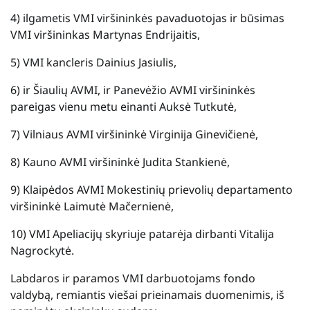
4) ilgametis VMI viršininkės pavaduotojas ir būsimas
VMI viršininkas Martynas Endrijaitis,
5) VMI kancleris Dainius Jasiulis,
6) ir Šiaulių AVMI, ir Panevėžio AVMI viršininkės
pareigas vienu metu einanti Auksė Tutkutė,
7) Vilniaus AVMI viršininkė Virginija Ginevičienė,
8) Kauno AVMI viršininkė Judita Stankienė,
9) Klaipėdos AVMI Mokestinių prievolių departamento
viršininkė Laimutė Mačernienė,
10) VMI Apeliacijų skyriuje patarėja dirbanti Vitalija
Nagrockytė.
Labdaros ir paramos VMI darbuotojams fondo
valdybą, remiantis viešai prieinamais duomenimis, iš