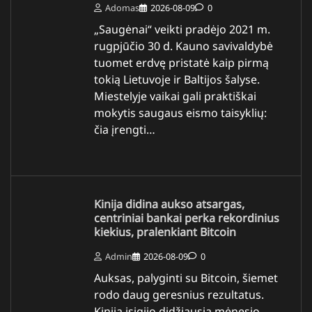
Adomas
2026-08-09
0
„Saugėnai“ veikti pradėjo 2021 m.
rugpjūčio 30 d. Kauno savivaldybė
tuomet erdvę pristatė kaip pirmą
tokią Lietuvoje ir Baltijos šalyse.
Miestelyje vaikai gali praktiškai
mokytis saugaus eismo taisyklių:
čia įrengti…
Kinija didina aukso atsargas,
centriniai bankai perka rekordinius
kiekius, pralenkiant Bitcoin
Admin
2026-08-09
0
Auksas, palyginti su Bitcoin, šiemet
rodo daug geresnius rezultatus.
Kinija įsigijo didžiausią mėnesio