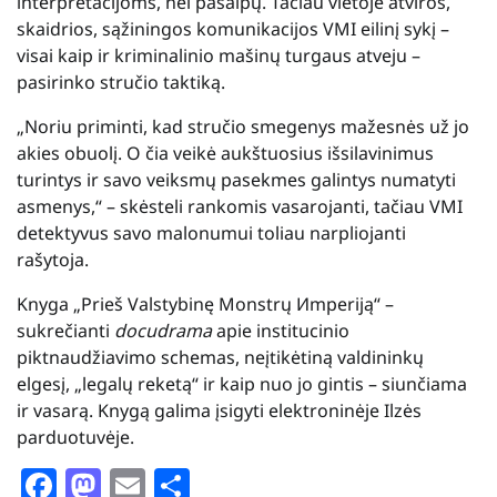
interpretacijoms, nei pašaipų. Tačiau vietoje atviros,
skaidrios, sąžiningos komunikacijos VMI eilinį sykį –
visai kaip ir kriminalinio mašinų turgaus atveju –
pasirinko stručio taktiką.
„Noriu priminti, kad stručio smegenys mažesnės už jo
akies obuolį. O čia veikė aukštuosius išsilavinimus
turintys ir savo veiksmų pasekmes galintys numatyti
asmenys,“ – skėsteli rankomis vasarojanti, tačiau VMI
detektyvus savo malonumui toliau narpliojanti
rašytoja.
Knyga „Prieš Valstybinę Monstrų Иmperiją“ –
sukrečianti
docudrama
apie institucinio
piktnaudžiavimo schemas, neįtikėtiną valdininkų
elgesį, „legalų reketą“ ir kaip nuo jo gintis – siunčiama
ir vasarą. Knygą galima įsigyti elektroninėje Ilzės
parduotuvėje.
Facebook
Mastodon
Email
Share