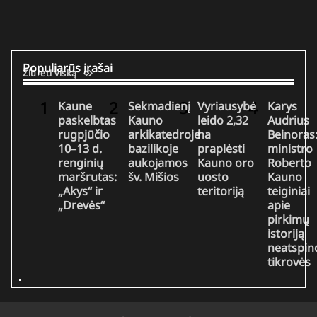
Populiarūs įrašai
Žiūrėti viską
Kaune
Sekmadienį
Vyriausybė
Karys
paskelbtas
Kauno
leido 2,32
Audrius
rugpjūčio
arkikatedroje
ha
Beinoras
10–13 d.
bazilikoje
praplėsti
ministro
renginių
aukojamos
Kauno oro
Roberto
maršrutas:
šv. Mišios
uosto
Kauno
„Akys“ ir
teritoriją
teiginiai
„Drevės“
apie
pirkimų
istoriją
neatspin
tikrovės