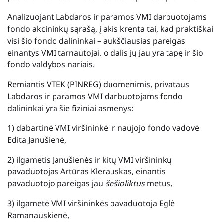
Analizuojant Labdaros ir paramos VMI darbuotojams
fondo akcininkų sąrašą, į akis krenta tai, kad praktiškai
visi šio fondo dalininkai – aukščiausias pareigas
einantys VMI tarnautojai, o dalis jų jau yra tapę ir šio
fondo valdybos nariais.
Remiantis VTEK (PINREG) duomenimis, privataus
Labdaros ir paramos VMI darbuotojams fondo
dalininkai yra šie fiziniai asmenys:
1) dabartinė VMI viršininkė ir naujojo fondo vadovė
Edita Janušienė,
2) ilgametis Janušienės ir kitų VMI viršininkų
pavaduotojas Artūras Klerauskas, einantis
pavaduotojo pareigas jau
šešioliktus
metus,
3) ilgametė VMI viršininkės pavaduotoja Eglė
Ramanauskienė,