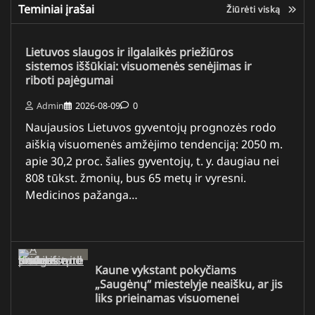
Teminiai įrašai
Žiūrėti viską
Lietuvos slaugos ir ilgalaikės priežiūros
sistemos iššūkiai: visuomenės senėjimas ir
riboti pajėgumai
Admin
2026-08-09
0
Naujausios Lietuvos gyventojų prognozės rodo
aiškią visuomenės amžėjimo tendenciją: 2050 m.
apie 30,2 proc. šalies gyventojų, t. y. daugiau nei
808 tūkst. žmonių, bus 65 metų ir vyresni.
Medicinos pažanga…
Kaune vykstant pokyčiams
„Saugėnų“ miestelyje neaišku, ar jis
liks prieinamas visuomenei