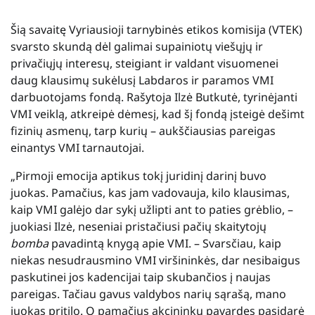
Šią savaitę Vyriausioji tarnybinės etikos komisija (VTEK)
svarsto skundą dėl galimai supainiotų viešųjų ir
privačiųjų interesų, steigiant ir valdant visuomenei
daug klausimų sukėlusį Labdaros ir paramos VMI
darbuotojams fondą. Rašytoja Ilzė Butkutė, tyrinėjanti
VMI veiklą, atkreipė dėmesį, kad šį fondą įsteigė dešimt
fizinių asmenų, tarp kurių – aukščiausias pareigas
einantys VMI tarnautojai.
„Pirmoji emocija aptikus tokį juridinį darinį buvo
juokas. Pamačius, kas jam vadovauja, kilo klausimas,
kaip VMI galėjo dar sykį užlipti ant to paties grėblio, –
juokiasi Ilzė, neseniai pristačiusi pačių skaitytojų
bomba
pavadintą knygą apie VMI. – Svarsčiau, kaip
niekas nesudrausmino VMI viršininkės, dar nesibaigus
paskutinei jos kadencijai taip skubančios į naujas
pareigas. Tačiau gavus valdybos narių sąrašą, mano
juokas pritilo. O pamačius akcininkų pavardes pasidarė