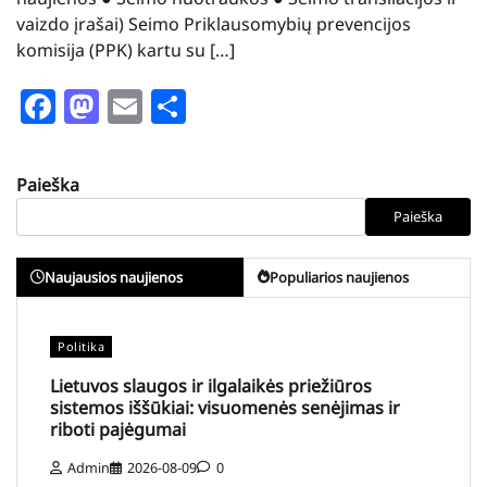
vaizdo įrašai) Seimo Priklausomybių prevencijos
komisija (PPK) kartu su […]
Facebook
Mastodon
Email
Share
Paieška
Paieška
Naujausios naujienos
Populiarios naujienos
Politika
Lietuvos slaugos ir ilgalaikės priežiūros
sistemos iššūkiai: visuomenės senėjimas ir
riboti pajėgumai
Admin
2026-08-09
0