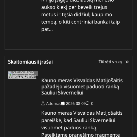
aukso kiekį per beveik trejus
metus ir tęsia didžiulį kaupimo
tempą, o kiti centriniai bankai taip
pat…
Skaitomiausii įrašai
Žiūrėti viską
Kauno meras Visvaldas Matijošaitis
pažadėjo visuomet paduoti ranką
Sauliui Skverneliui
Adomas
2026-08-09
0
Kauno meras Visvaldas Matijošaitis
pareiškė, kad Sauliui Skverneliui
visuomet paduos ranką.
Pateiktame pranešimo fragmente