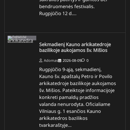
bendruomenės festivalis.
Rugpjūčio 12 d.…
Sekmadienį Kauno arkikatedroje
bazilikoje aukojamos šv. Mišios
Adomas
2026-08-09
0
Rugpjūčio 9-ąją, sekmadienį,
Kauno šv. apaštalų Petro ir Povilo
arkikatedroje bazilikoje aukojamos
šv. Mišios. Pateiktoje informacijoje
konkreti pamaldų pradžios
valanda nenurodyta. Oficialiame
Vilniaus g. 1 esančios Kauno
arkikatedros bazilikos
tvarkaraštyje…