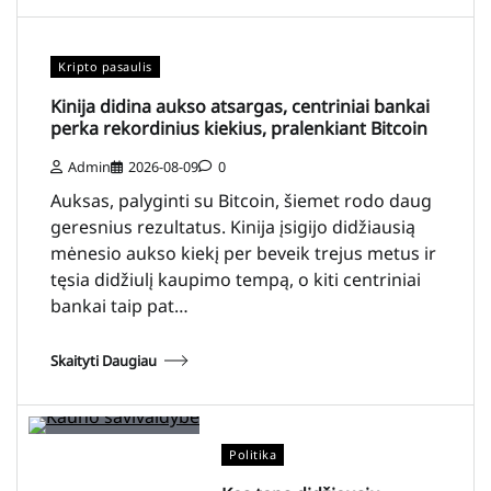
Kripto pasaulis
Kinija didina aukso atsargas, centriniai bankai
perka rekordinius kiekius, pralenkiant Bitcoin
Admin
2026-08-09
0
Auksas, palyginti su Bitcoin, šiemet rodo daug
geresnius rezultatus. Kinija įsigijo didžiausią
mėnesio aukso kiekį per beveik trejus metus ir
tęsia didžiulį kaupimo tempą, o kiti centriniai
bankai taip pat…
Skaityti Daugiau
Politika