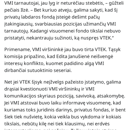
VMI tarnautojai, jau lyg ir neturėčiau stebėtis, – gūžteli
pečiais Ilzė. – Bet kuriuo atveju, galima sakyti, kad šį
privatų labdaros fondą įsteigė dešimt pačių
įtakingiausių, svarbiausias pozicijas užimančių VMI
tarnautojų. Kadangi visuomenei fondo tikslai nebuvo
pristatyti, nekantrauju sužinoti, ką nuspręs VTEK.“
Primename, VMI viršininkė jau buvo tirta VTEK. Tąsyk
komisija pripažino, kad Edita Janušienė neišvengė
interesų konflikto, kuomet padidino algą VMI
dirbančiai sutuoktinio seseriai.
Net jei VTEK šįsyk neįžvelgs pažeisto įstatymo, galima
drąsiai kvestionuoti VMI viršininkų ir VMI
komunikacijos skyriaus poziciją, savivoką, atsakomybę.
Jei VMI atstovai buvo laiku informavę visuomenę, kad
kuriamas toks juridinis darinys, privatus fondas, ir bent
šiek tiek nušvietę, kokia veikla bus vykdoma ir kokiais
tikslais, nebūtų kilę nei tiek klausimų, nei erdvės