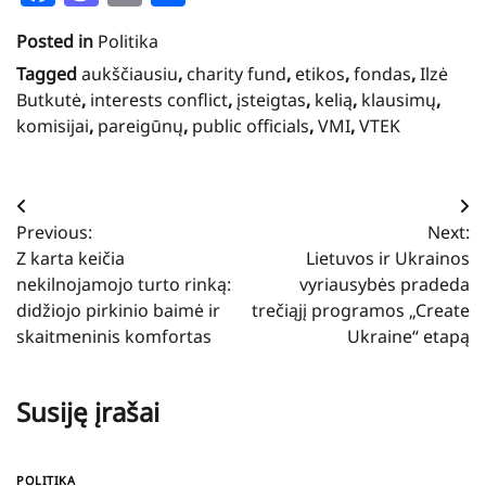
Posted in
Politika
Tagged
aukščiausiu
,
charity fund
,
etikos
,
fondas
,
Ilzė
Butkutė
,
interests conflict
,
įsteigtas
,
kelią
,
klausimų
,
komisijai
,
pareigūnų
,
public officials
,
VMI
,
VTEK
Navigacija
Previous:
Next:
tarp
Z karta keičia
Lietuvos ir Ukrainos
įrašų
nekilnojamojo turto rinką:
vyriausybės pradeda
didžiojo pirkinio baimė ir
trečiąjį programos „Create
skaitmeninis komfortas
Ukraine“ etapą
Susiję įrašai
POLITIKA