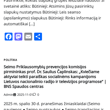
Pasirinkite, kokias slapukų grupes leidžiate naudoti! Ši
svetainė atliks: Būtinieji: Atsimins Jūsų pasirinktų
slapukų nustatymus Būtinieji: Leis seanso
(apsilankymo) slapukus Būtinieji: Rinks informaciją ir
automatiškai […]
Facebook
Mastodon
Email
Share
POLITIKA
Seimo Priklausomybių prevencijos komisijos
pirmininkas prof. Dr. Saulius Čaplinskas: „Kviečiame
aktyviai teikti paraiškas socialinėms kampanijoms
Lietuvos nacionalinio radijo ir televizijos programose“ |
BNS Spaudos centras
Admin
2025-11-01
0
2025 m. spalio 30 d. pranešimas žiniasklaidai (Seimo
naujienos ● Seimo nuotraukos ● Seimo transliacijos ir