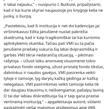
ir labai nejauku,“ – nusipurto I. Butkutė, pripažįstanti,
kad ir kai kurie skyriai naujausioje jos knygoje kelia ne
juoką, o šiurpą.
„Pastebėsiu, kad ši institucija ir net dvi kadencijas jai
viršininkavusi Edita Janušienė nuolat pabrėžia
skaidrumą, kad ir kaip tragikomiškai tai kai kuriomis
aplinkybėmis skamba. Tačiau pati VMI su ta pačia
Janušiene priešaky sukuria šią labai dviprasmišką ir
garbės VMI tikrai nedarančią situaciją, – piktinasi
rašytoja. – Užuot laiku anonsavę visuomenei tokio
privataus fondo steigimą, užuot pristatę fondo tikslus,
dalininkus ir naudos gavėjus, VMI pasirenka veikti
tyloje ir tamsoje, lyg darytų kažką gėdinga ar kažką
nelegalaus. VMI pasirinkimas veikti tamsoje kelia tik
dar daugiau klausimų ir, neišvengiamai, pašaipų laviną.
O tai dar labiau diskredituoja šią ir taip gana prastai
vertinamą instituciją,“ – apgailestauja autorė, siūlanti
paskaitinėti viešai matomus atsiliepimus apie VMI.