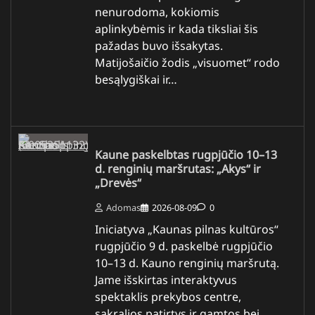
nenurodoma, kokiomis
aplinkybėmis ir kada tiksliai šis
pažadas buvo išsakytas.
Matijošaičio žodis „visuomet“ rodo
besąlygiškai ir…
Kaune paskelbtas rugpjūčio 10–13
d. renginių maršrutas: „Akys“ ir
„Drevės“
Adomas
2026-08-09
0
Iniciatyva „Kaunas pilnas kultūros“
rugpjūčio 9 d. paskelbė rugpjūčio
10–13 d. Kauno renginių maršrutą.
Jame išskirtas interaktyvus
spektaklis prekybos centre,
sakralios patirtys ir gamtos bei