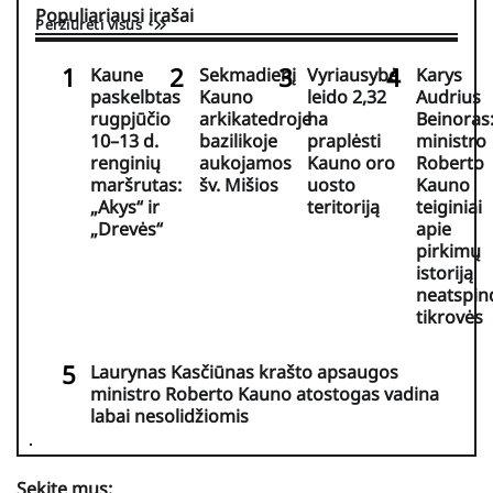
Populiariausi įrašai
Peržiūrėti visus
Kaune
Sekmadienį
Vyriausybė
Karys
paskelbtas
Kauno
leido 2,32
Audrius
rugpjūčio
arkikatedroje
ha
Beinoras
10–13 d.
bazilikoje
praplėsti
ministro
renginių
aukojamos
Kauno oro
Roberto
maršrutas:
šv. Mišios
uosto
Kauno
„Akys“ ir
teritoriją
teiginiai
„Drevės“
apie
pirkimų
istoriją
neatspin
tikrovės
Laurynas Kasčiūnas krašto apsaugos
ministro Roberto Kauno atostogas vadina
labai nesolidžiomis
Sekite mus: