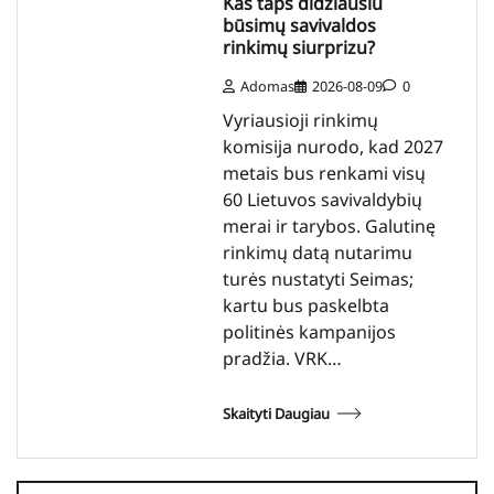
Kas taps didžiausiu
būsimų savivaldos
rinkimų siurprizu?
Adomas
2026-08-09
0
Vyriausioji rinkimų
komisija nurodo, kad 2027
metais bus renkami visų
60 Lietuvos savivaldybių
merai ir tarybos. Galutinę
rinkimų datą nutarimu
turės nustatyti Seimas;
kartu bus paskelbta
politinės kampanijos
pradžia. VRK…
Skaityti Daugiau