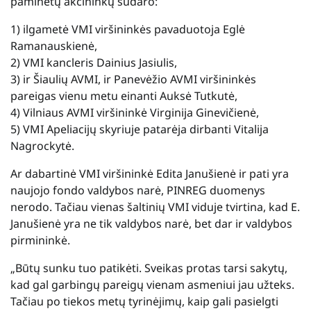
paminėtų akcininkų sudaro:
1) ilgametė VMI viršininkės pavaduotoja Eglė
Ramanauskienė,
2) VMI kancleris Dainius Jasiulis,
3) ir Šiaulių AVMI, ir Panevėžio AVMI viršininkės
pareigas vienu metu einanti Auksė Tutkutė,
4) Vilniaus AVMI viršininkė Virginija Ginevičienė,
5) VMI Apeliacijų skyriuje patarėja dirbanti Vitalija
Nagrockytė.
Ar dabartinė VMI viršininkė Edita Janušienė ir pati yra
naujojo fondo valdybos narė, PINREG duomenys
nerodo. Tačiau vienas šaltinių VMI viduje tvirtina, kad E.
Janušienė yra ne tik valdybos narė, bet dar ir valdybos
pirmininkė.
„Būtų sunku tuo patikėti. Sveikas protas tarsi sakytų,
kad gal garbingų pareigų vienam asmeniui jau užteks.
Tačiau po tiekos metų tyrinėjimų, kaip gali pasielgti