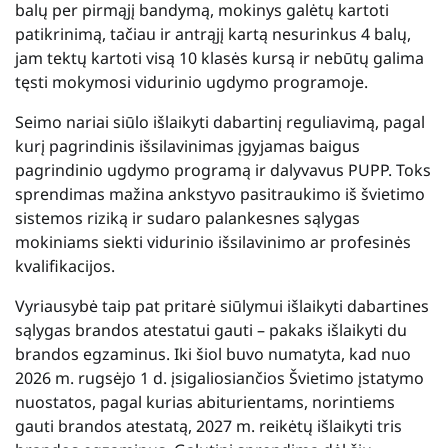
balų per pirmąjį bandymą, mokinys galėtų kartoti
patikrinimą, tačiau ir antrąjį kartą nesurinkus 4 balų,
jam tektų kartoti visą 10 klasės kursą ir nebūtų galima
tęsti mokymosi vidurinio ugdymo programoje.
Seimo nariai siūlo išlaikyti dabartinį reguliavimą, pagal
kurį pagrindinis išsilavinimas įgyjamas baigus
pagrindinio ugdymo programą ir dalyvavus PUPP. Toks
sprendimas mažina ankstyvo pasitraukimo iš švietimo
sistemos riziką ir sudaro palankesnes sąlygas
mokiniams siekti vidurinio išsilavinimo ar profesinės
kvalifikacijos.
Vyriausybė taip pat pritarė siūlymui išlaikyti dabartines
sąlygas brandos atestatui gauti – pakaks išlaikyti du
brandos egzaminus. Iki šiol buvo numatyta, kad nuo
2026 m. rugsėjo 1 d. įsigaliosiančios Švietimo įstatymo
nuostatos, pagal kurias abiturientams, norintiems
gauti brandos atestatą, 2027 m. reikėtų išlaikyti tris