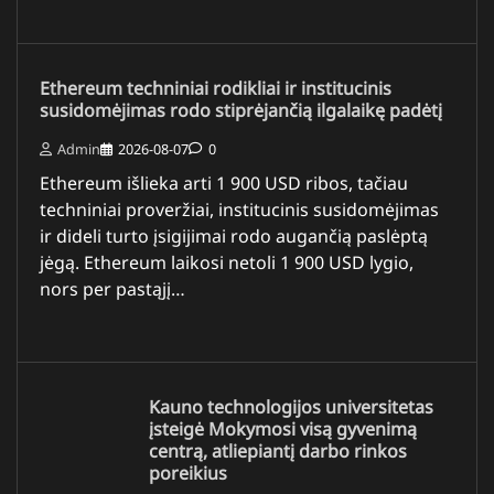
Ethereum techniniai rodikliai ir institucinis
susidomėjimas rodo stiprėjančią ilgalaikę padėtį
Admin
2026-08-07
0
Ethereum išlieka arti 1 900 USD ribos, tačiau
techniniai proveržiai, institucinis susidomėjimas
ir dideli turto įsigijimai rodo augančią paslėptą
jėgą. Ethereum laikosi netoli 1 900 USD lygio,
nors per pastąjį…
Kauno technologijos universitetas
įsteigė Mokymosi visą gyvenimą
centrą, atliepiantį darbo rinkos
poreikius