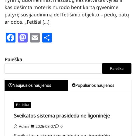
kas dešimta moteris nurodo bent kartą gyvenime
patyrę susijaudinimą dėl fetišinio objekto – pėdų, batų
ar odos. „Fetišai […]
Facebook
Mastodon
Email
Share
Paieška
Paieška
Naujausios naujienos
Populiarios naujienos
Politika
Sveikatos sistema prasideda ne ligoninėje
Admin
2026-08-07
0
Sveikatos sistema prasideda ne ligoninėje