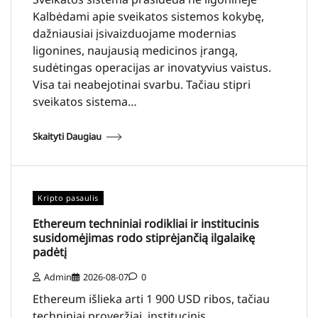
Kalbėdami apie sveikatos sistemos kokybę,
dažniausiai įsivaizduojame modernias
ligonines, naujausią medicinos įrangą,
sudėtingas operacijas ar inovatyvius vaistus.
Visa tai neabejotinai svarbu. Tačiau stipri
sveikatos sistema…
Skaityti Daugiau
Kripto pasaulis
Ethereum techniniai rodikliai ir institucinis
susidomėjimas rodo stiprėjančią ilgalaikę
padėtį
Admin
2026-08-07
0
Ethereum išlieka arti 1 900 USD ribos, tačiau
techniniai proveržiai, institucinis