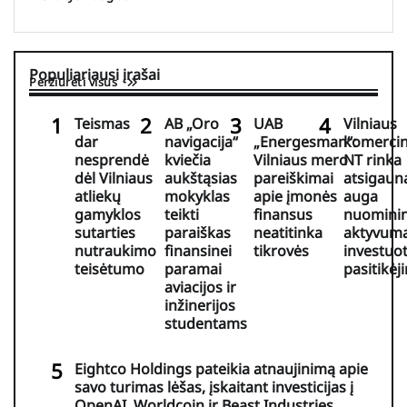
Populiariausi įrašai
Peržiūrėti visus
Teismas
AB „Oro
UAB
Vilniaus
dar
navigacija“
„Energesman“:
komercin
nesprendė
kviečia
Vilniaus mero
NT rinka
dėl Vilniaus
aukštąsias
pareiškimai
atsigaun
atliekų
mokyklas
apie įmonės
auga
gamyklos
teikti
finansus
nuomini
sutarties
paraiškas
neatitinka
aktyvuma
nutraukimo
finansinei
tikrovės
investuo
teisėtumo
paramai
pasitikėj
aviacijos ir
inžinerijos
studentams
Eightco Holdings pateikia atnaujinimą apie
savo turimas lėšas, įskaitant investicijas į
OpenAI, Worldcoin ir Beast Industries