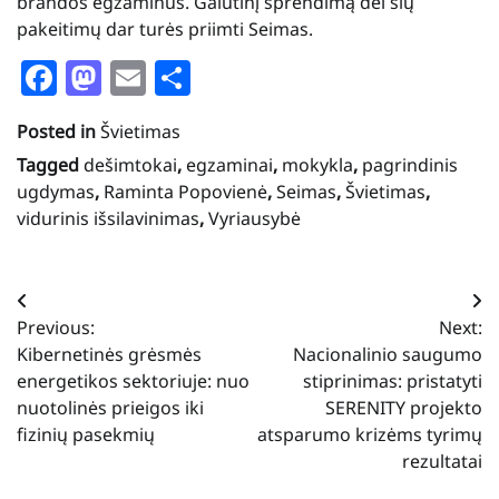
brandos egzaminus. Galutinį sprendimą dėl šių
pakeitimų dar turės priimti Seimas.
Facebook
Mastodon
Email
Share
Posted in
Švietimas
Tagged
dešimtokai
,
egzaminai
,
mokykla
,
pagrindinis
ugdymas
,
Raminta Popovienė
,
Seimas
,
Švietimas
,
vidurinis išsilavinimas
,
Vyriausybė
Navigacija
Previous:
Next:
tarp
Kibernetinės grėsmės
Nacionalinio saugumo
įrašų
energetikos sektoriuje: nuo
stiprinimas: pristatyti
nuotolinės prieigos iki
SERENITY projekto
fizinių pasekmių
atsparumo krizėms tyrimų
rezultatai