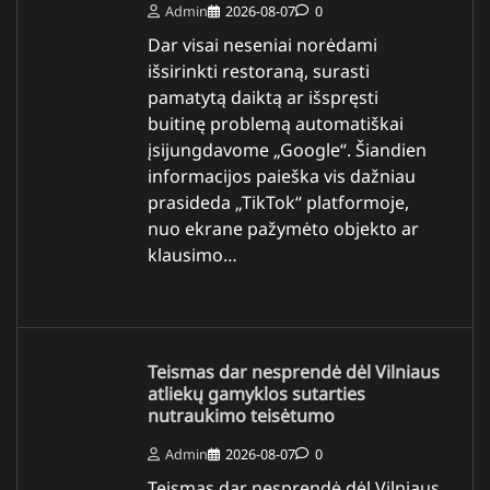
Admin
2026-08-07
0
Dar visai neseniai norėdami
išsirinkti restoraną, surasti
pamatytą daiktą ar išspręsti
buitinę problemą automatiškai
įsijungdavome „Google“. Šiandien
informacijos paieška vis dažniau
prasideda „TikTok“ platformoje,
nuo ekrane pažymėto objekto ar
klausimo…
Teismas dar nesprendė dėl Vilniaus
atliekų gamyklos sutarties
nutraukimo teisėtumo
Admin
2026-08-07
0
Teismas dar nesprendė dėl Vilniaus