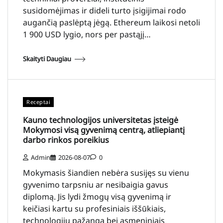
susidomėjimas ir dideli turto įsigijimai rodo
augančią paslėptą jėgą. Ethereum laikosi netoli
1 900 USD lygio, nors per pastąjį…
Skaityti Daugiau
Receptai
Kauno technologijos universitetas įsteigė
Mokymosi visą gyvenimą centrą, atliepiantį
darbo rinkos poreikius
Admin
2026-08-07
0
Mokymasis šiandien nebėra susijęs su vienu
gyvenimo tarpsniu ar nesibaigia gavus
diplomą. Jis lydi žmogų visą gyvenimą ir
keičiasi kartu su profesiniais iššūkiais,
technologijų pažanga bei asmeniniais