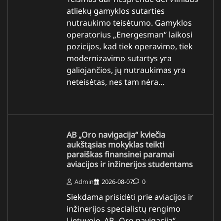
atliekų gamyklos sutarties
nutraukimo teisėtumo. Gamyklos
operatorius „Energesman“ laikosi
pozicijos, kad tiek operavimo, tiek
modernizavimo sutartys yra
galiojančios, jų nutraukimas yra
neteisėtas, nes tam nėra…
AB „Oro navigacija“ kviečia
aukštąsias mokyklas teikti
paraiškas finansinei paramai
aviacijos ir inžinerijos studentams
Admin
2026-08-07
0
Siekdama prisidėti prie aviacijos ir
inžinerijos specialistų rengimo
Lietuvoje, AB „Oro navigacija“