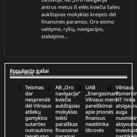
antrus metus iš eilės kviečia šalies
aukštąsias mokyklas kreiptis dėl
finansinės paramos. Oro eismo
valdymo, ryšių, navigacijos,
stebėjimo…
Populiarūs įrašai
Žiūrėti viską
Teismas
AB „Oro
UAB
Vilniaus
dar
navigacija“
„Energesman“:
komercin
nesprendė
kviečia
Vilniaus mero
NT rinka
dėl Vilniaus
aukštąsias
pareiškimai
atsigaun
atliekų
mokyklas
apie įmonės
auga
gamyklos
teikti
finansus
nuomini
sutarties
paraiškas
neatitinka
aktyvuma
nutraukimo
finansinei
tikrovės
investuo
teisėtumo
paramai
pasitikėj