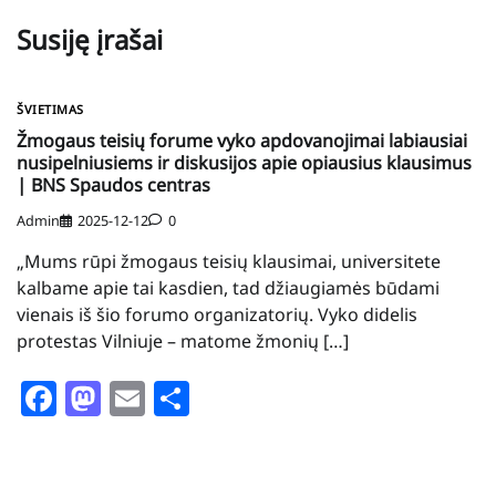
Susiję įrašai
ŠVIETIMAS
Žmogaus teisių forume vyko apdovanojimai labiausiai
nusipelniusiems ir diskusijos apie opiausius klausimus
| BNS Spaudos centras
Admin
2025-12-12
0
„Mums rūpi žmogaus teisių klausimai, universitete
kalbame apie tai kasdien, tad džiaugiamės būdami
vienais iš šio forumo organizatorių. Vyko didelis
protestas Vilniuje – matome žmonių […]
Facebook
Mastodon
Email
Share