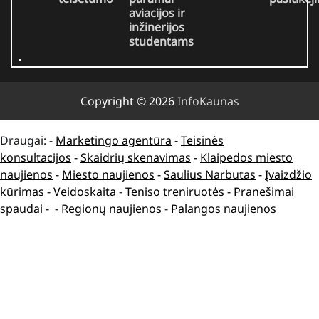
aviacijos ir
inžinerijos
studentams
Copyright © 2026
InfoKaunas
Draugai: -
Marketingo agentūra
-
Teisinės
konsultacijos
-
Skaidrių skenavimas
-
Klaipedos miesto
naujienos
-
Miesto naujienos
-
Saulius Narbutas
-
Įvaizdžio
kūrimas
-
Veidoskaita
-
Teniso treniruotės
- Pranešimai
spaudai -
-
Regionų naujienos
-
Palangos naujienos