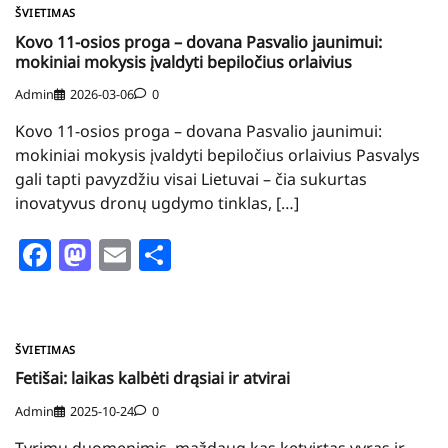
ŠVIETIMAS
Kovo 11-osios proga – dovana Pasvalio jaunimui:
mokiniai mokysis įvaldyti bepiločius orlaivius
Admin
2026-03-06
0
Kovo 11-osios proga – dovana Pasvalio jaunimui:
mokiniai mokysis įvaldyti bepiločius orlaivius Pasvalys
gali tapti pavyzdžiu visai Lietuvai – čia sukurtas
inovatyvus dronų ugdymo tinklas, […]
Facebook
Mastodon
Email
Share
ŠVIETIMAS
Fetišai: laikas kalbėti drąsiai ir atvirai
Admin
2025-10-24
0
Tyrimų duomenimis, maždaug kas ketvirtas vyras ir