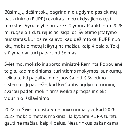
Būsimųjų dešimtokų pagrindinio ugdymo pasiekimų
patikrinimo (PUPP) rezultatai netrukdys jiems tęsti
mokslus. Vyriausybė pritarė siūlymui atšaukti nuo 2026
m. rugsėjo 1 d. turėjusias įsigalioti Švietimo įstatymo
nuostatas, kurios reikalavo, kad dešimtokai PUPP nuo
kitų mokslo metų laikytų ne mažiau kaip 4 balais. Tokį
siūlymą dar turi patvirtinti Seimas.
Švietimo, mokslo ir sporto ministrė Raminta Popovienė
teigia, kad mokiniams, turintiems mokymosi sunkumų,
reikia teikti pagalbą, o ne juos šalinti iš švietimo
sistemos. Ji pabrėžė, kad keičiantis ugdymo turiniui,
svarbu padėti mokiniams įveikti spragas ir siekti
vidurinio išsilavinimo.
2022 m. Švietimo įstatyme buvo numatyta, kad 2026–
2027 mokslo metais mokiniai, laikydami PUPP, turėtų
gauti ne mažiau kaip 4 balus. Nesurinkus pakankamai