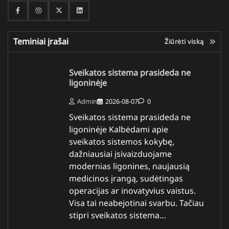
Facebook
Instagram
Twitter
Linkedin
Teminiai įrašai
Žiūrėti viską
Sveikatos sistema prasideda ne
ligoninėje
Admin
2026-08-07
0
Sveikatos sistema prasideda ne
ligoninėje Kalbėdami apie
sveikatos sistemos kokybę,
dažniausiai įsivaizduojame
modernias ligonines, naujausią
medicinos įrangą, sudėtingas
operacijas ar inovatyvius vaistus.
Visa tai neabejotinai svarbu. Tačiau
stipri sveikatos sistema…