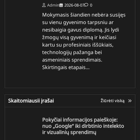
Admin
2026-08-07
0
Mokymasis šiandien nebėra susijęs
su vienu gyvenimo tarpsniu ar
nesibaigia gavus diplomą. Jis lydi
žmogų visą gyvenimą ir keičiasi
kartu su profesiniais iššūkiais,
technologijų pažanga bei
asmeniniais sprendimais.
Skirtingais etapais…
Skaitomiausii įrašai
Žiūrėti viską
Pokyčiai informacijos paieškoje:
nuo „Google“ iki dirbtinio intelekto
ir vizualinių sprendimų