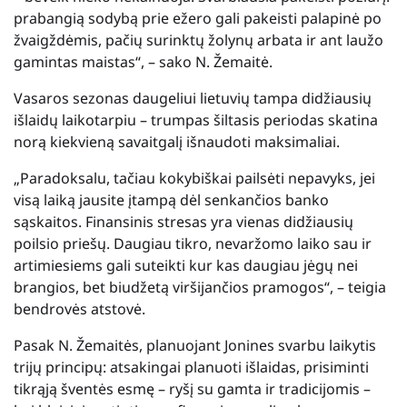
prabangią sodybą prie ežero gali pakeisti palapinė po
žvaigždėmis, pačių surinktų žolynų arbata ir ant laužo
gamintas maistas“, – sako N. Žemaitė.
Vasaros sezonas daugeliui lietuvių tampa didžiausių
išlaidų laikotarpiu – trumpas šiltasis periodas skatina
norą kiekvieną savaitgalį išnaudoti maksimaliai.
„Paradoksalu, tačiau kokybiškai pailsėti nepavyks, jei
visą laiką jausite įtampą dėl senkančios banko
sąskaitos. Finansinis stresas yra vienas didžiausių
poilsio priešų. Daugiau tikro, nevaržomo laiko sau ir
artimiesiems gali suteikti kur kas daugiau jėgų nei
brangios, bet biudžetą viršijančios pramogos“, – teigia
bendrovės atstovė.
Pasak N. Žemaitės, planuojant Jonines svarbu laikytis
trijų principų: atsakingai planuoti išlaidas, prisiminti
tikrąją šventės esmę – ryšį su gamta ir tradicijomis –