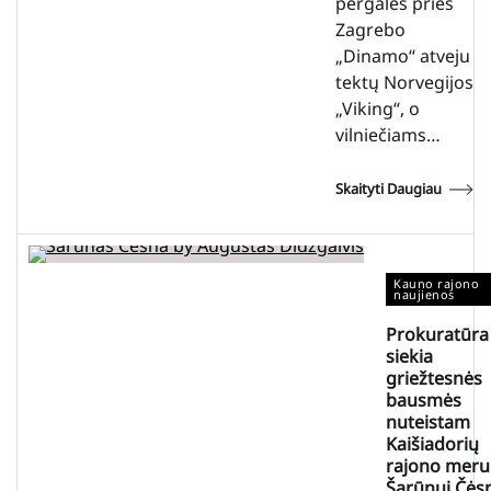
pergalės prieš
Zagrebo
„Dinamo“ atveju
tektų Norvegijos
„Viking“, o
vilniečiams…
Skaityti Daugiau
Kauno rajono
naujienos
Prokuratūra
siekia
griežtesnės
bausmės
nuteistam
Kaišiadorių
rajono meru
Šarūnui Čės