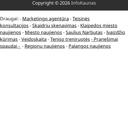
Copyright © 2026
InfoKaunas
Draugai: -
Marketingo agentūra
-
Teisinės
konsultacijos
-
Skaidrių skenavimas
-
Klaipedos miesto
naujienos
-
Miesto naujienos
-
Saulius Narbutas
-
Įvaizdžio
kūrimas
-
Veidoskaita
-
Teniso treniruotės
- Pranešimai
spaudai -
-
Regionų naujienos
-
Palangos naujienos