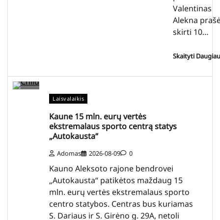
Valentinas
Alekna praš
skirti 10…
Skaityti Daugia
Laisvalaikis
Kaune 15 mln. eurų vertės
ekstremalaus sporto centrą statys
„Autokausta“
Adomas
2026-08-09
0
Kauno Aleksoto rajone bendrovei
„Autokausta“ patikėtos maždaug 15
mln. eurų vertės ekstremalaus sporto
centro statybos. Centras bus kuriamas
S. Dariaus ir S. Girėno g. 29A, netoli