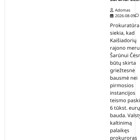
Adomas
2026-08-09
Prokuratūra
siekia, kad
Kaišiadorių
rajono meru
Šarūnui Čės
būtų skirta
griežtesnė
bausmė nei
pirmosios
instancijos
teismo paski
6 tūkst. eurų
bauda. Valst
kaltinimą
palaikęs
prokuroras