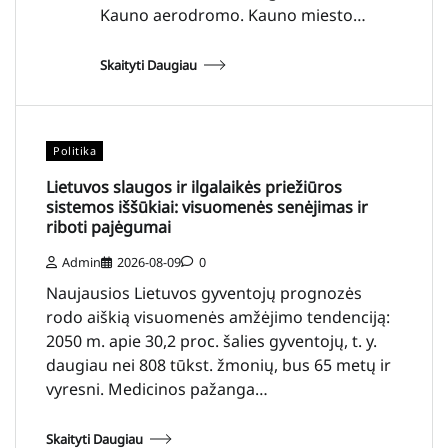
Kauno aerodromo. Kauno miesto…
Skaityti Daugiau
Politika
Lietuvos slaugos ir ilgalaikės priežiūros
sistemos iššūkiai: visuomenės senėjimas ir
riboti pajėgumai
Admin
2026-08-09
0
Naujausios Lietuvos gyventojų prognozės
rodo aiškią visuomenės amžėjimo tendenciją:
2050 m. apie 30,2 proc. šalies gyventojų, t. y.
daugiau nei 808 tūkst. žmonių, bus 65 metų ir
vyresni. Medicinos pažanga…
Skaityti Daugiau