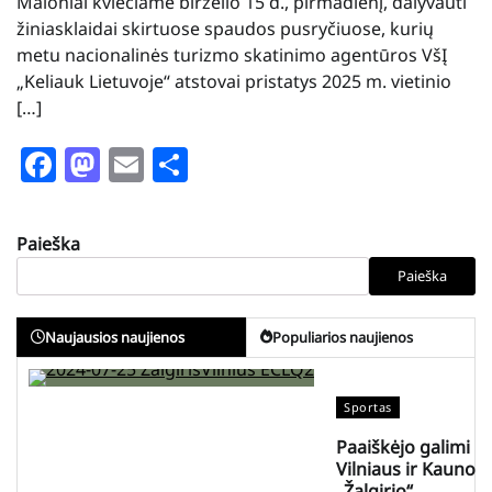
Maloniai kviečiame birželio 15 d., pirmadienį, dalyvauti
žiniasklaidai skirtuose spaudos pusryčiuose, kurių
metu nacionalinės turizmo skatinimo agentūros VšĮ
„Keliauk Lietuvoje“ atstovai pristatys 2025 m. vietinio
[…]
Facebook
Mastodon
Email
Share
Paieška
Paieška
Naujausios naujienos
Populiarios naujienos
Sportas
Paaiškėjo galimi
Vilniaus ir Kauno
„Žalgirio“