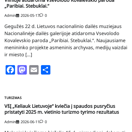
„Paribiai. Stebuklai.“
Admin
2026-05-17
0
Gegužės 22 d. Lietuvos nacionalinio dailės muziejaus
Nacionalinėje dailės galerijoje atidaroma Vsevolodo
Kovalevskio paroda „Paribiai. Stebuklai.“. Naujausiame
menininko projekte asmeninis archyvas, medijų vaizdai
ir miesto […]
Facebook
Mastodon
Email
Share
TURIZMAS
VšĮ „Keliauk Lietuvoje“ kviečia į spaudos pusryčius
pristatyti 2025 m. vietinio turizmo tyrimo rezultatus
Admin
2026-06-11
0