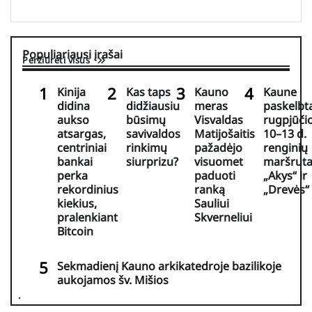
Populiariausi įrašai
Peržiūrėti visus
Kinija
Kas taps
Kauno
Kaune
didina
didžiausiu
meras
paskelbt
aukso
būsimų
Visvaldas
rugpjūči
atsargas,
savivaldos
Matijošaitis
10–13 d.
centriniai
rinkimų
pažadėjo
renginių
bankai
siurprizu?
visuomet
maršruta
perka
paduoti
„Akys“ ir
rekordinius
ranką
„Drevės“
kiekius,
Sauliui
pralenkiant
Skverneliui
Bitcoin
Sekmadienį Kauno arkikatedroje bazilikoje
aukojamos šv. Mišios