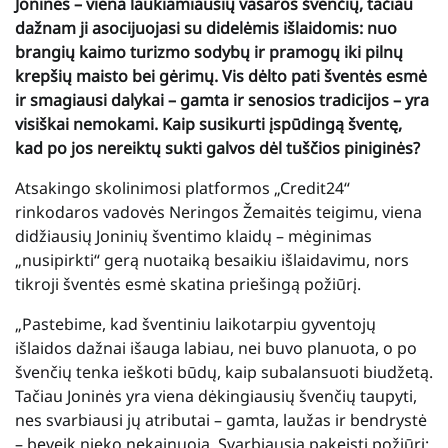
Joninės – viena laukiamiausių vasaros švenčių, tačiau
dažnam ji asocijuojasi su didelėmis išlaidomis: nuo
brangių kaimo turizmo sodybų ir pramogų iki pilnų
krepšių maisto bei gėrimų. Vis dėlto pati šventės esmė
ir smagiausi dalykai – gamta ir senosios tradicijos – yra
visiškai nemokami. Kaip susikurti įspūdingą šventę,
kad po jos nereiktų sukti galvos dėl tuščios piniginės?
Atsakingo skolinimosi platformos „Credit24“
rinkodaros vadovės Neringos Žemaitės teigimu, viena
didžiausių Joninių šventimo klaidų – mėginimas
„nusipirkti“ gerą nuotaiką besaikiu išlaidavimu, nors
tikroji šventės esmė skatina priešingą požiūrį.
„Pastebime, kad šventiniu laikotarpiu gyventojų
išlaidos dažnai išauga labiau, nei buvo planuota, o po
švenčių tenka ieškoti būdų, kaip subalansuoti biudžetą.
Tačiau Joninės yra viena dėkingiausių švenčių taupyti,
nes svarbiausi jų atributai – gamta, laužas ir bendrystė
– beveik nieko nekainuoja. Svarbiausia pakeisti požiūrį: