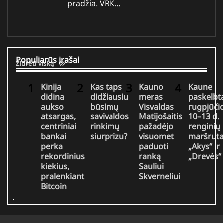
pradžia. VRK…
Populiarūs įrašai
Žiūrėti viską
Kinija
Kas taps
Kauno
Kaune
didina
didžiausiu
meras
paskelbt
aukso
būsimų
Visvaldas
rugpjūči
atsargas,
savivaldos
Matijošaitis
10–13 d.
centriniai
rinkimų
pažadėjo
renginių
bankai
siurprizu?
visuomet
maršruta
perka
paduoti
„Akys“ ir
rekordinius
ranką
„Drevės“
kiekius,
Sauliui
pralenkiant
Skverneliui
Bitcoin