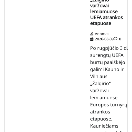
varžovai
lemiamuose
UEFA atrankos
etapuose
Adomas
2026-08-09
0
Po rugpjūčio 3 d.
surengtų UEFA
burtų paaiškėjo
galimi Kauno ir
Vilniaus
„Žalgirio“
varžovai
lemiamuose
Europos turnyrų
atrankos
etapuose.
Kauniečiams