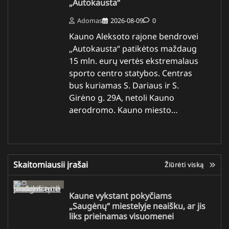
„Autokausta“
Adomas
2026-08-09
0
Kauno Aleksoto rajone bendrovei
„Autokausta“ patikėtos maždaug
15 mln. eurų vertės ekstremalaus
sporto centro statybos. Centras
bus kuriamas S. Dariaus ir S.
Girėno g. 29A, netoli Kauno
aerodromo. Kauno miesto…
Skaitomiausii įrašai
Žiūrėti viską
Kaune vykstant pokyčiams
„Saugėnų“ miestelyje neaišku, ar jis
liks prieinamas visuomenei