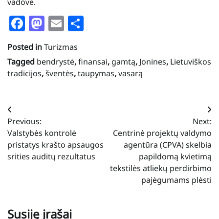
vadovė.
Facebook
Mastodon
Email
Share
Posted in
Turizmas
Tagged
bendrystė
,
finansai
,
gamtą
,
Jonines
,
Lietuviškos
tradicijos
,
šventės
,
taupymas
,
vasarą
Navigacija
Previous:
Next:
tarp
Valstybės kontrolė
Centrinė projektų valdymo
įrašų
pristatys krašto apsaugos
agentūra (CPVA) skelbia
srities auditų rezultatus
papildomą kvietimą
tekstilės atliekų perdirbimo
pajėgumams plėsti
Susiję įrašai