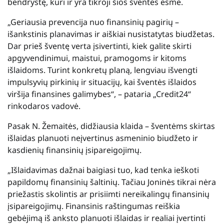
bendrystę, kuri ir yra tikroji šios šventės esmė.
„Geriausia prevencija nuo finansinių pagirių –
išankstinis planavimas ir aiškiai nusistatytas biudžetas.
Dar prieš šventę verta įsivertinti, kiek galite skirti
apgyvendinimui, maistui, pramogoms ir kitoms
išlaidoms. Turint konkretų planą, lengviau išvengti
impulsyvių pirkinių ir situacijų, kai šventės išlaidos
viršija finansines galimybes“, – pataria „Credit24“
rinkodaros vadovė.
Pasak N. Žemaitės, didžiausia klaida – šventėms skirtas
išlaidas planuoti neįvertinus asmeninio biudžeto ir
kasdienių finansinių įsipareigojimų.
„Išlaidavimas dažnai baigiasi tuo, kad tenka ieškoti
papildomų finansinių šaltinių. Tačiau Joninės tikrai nėra
priežastis skolintis ar prisiimti nereikalingų finansinių
įsipareigojimų. Finansinis raštingumas reiškia
gebėjimą iš anksto planuoti išlaidas ir realiai įvertinti