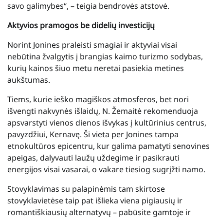
savo galimybes“, – teigia bendrovės atstovė.
Aktyvios pramogos be didelių investicijų
Norint Jonines praleisti smagiai ir aktyviai visai
nebūtina žvalgytis į brangias kaimo turizmo sodybas,
kurių kainos šiuo metu neretai pasiekia metines
aukštumas.
Tiems, kurie ieško magiškos atmosferos, bet nori
išvengti nakvynės išlaidų, N. Žemaitė rekomenduoja
apsvarstyti vienos dienos išvykas į kultūrinius centrus,
pavyzdžiui, Kernavę. Ši vieta per Jonines tampa
etnokultūros epicentru, kur galima pamatyti senovines
apeigas, dalyvauti laužų uždegime ir pasikrauti
energijos visai vasarai, o vakare tiesiog sugrįžti namo.
Stovyklavimas su palapinėmis tam skirtose
stovyklavietėse taip pat išlieka viena pigiausių ir
romantiškiausių alternatyvų – pabūsite gamtoje ir