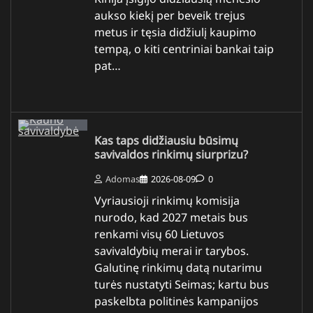
aukso kiekį per beveik trejus
metus ir tęsia didžiulį kaupimo
tempą, o kiti centriniai bankai taip
pat…
Kas taps didžiausiu būsimų
savivaldos rinkimų siurprizu?
Adomas
2026-08-09
0
Vyriausioji rinkimų komisija
nurodo, kad 2027 metais bus
renkami visų 60 Lietuvos
savivaldybių merai ir tarybos.
Galutinę rinkimų datą nutarimu
turės nustatyti Seimas; kartu bus
paskelbta politinės kampanijos