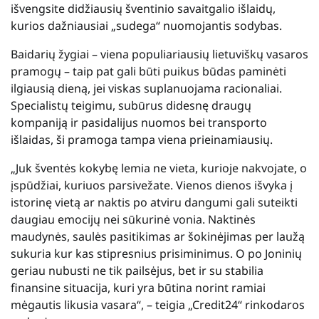
išvengsite didžiausių šventinio savaitgalio išlaidų,
kurios dažniausiai „sudega“ nuomojantis sodybas.
Baidarių žygiai – viena populiariausių lietuviškų vasaros
pramogų – taip pat gali būti puikus būdas paminėti
ilgiausią dieną, jei viskas suplanuojama racionaliai.
Specialistų teigimu, subūrus didesnę draugų
kompaniją ir pasidalijus nuomos bei transporto
išlaidas, ši pramoga tampa viena prieinamiausių.
„Juk šventės kokybę lemia ne vieta, kurioje nakvojate, o
įspūdžiai, kuriuos parsivežate. Vienos dienos išvyka į
istorinę vietą ar naktis po atviru dangumi gali suteikti
daugiau emocijų nei sūkurinė vonia. Naktinės
maudynės, saulės pasitikimas ar šokinėjimas per laužą
sukuria kur kas stipresnius prisiminimus. O po Joninių
geriau nubusti ne tik pailsėjus, bet ir su stabilia
finansine situacija, kuri yra būtina norint ramiai
mėgautis likusia vasara“, – teigia „Credit24“ rinkodaros