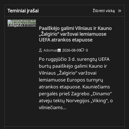
Teminiai įrašai
Žiūrėti viską
Paaiškėjo galimi Vilniaus ir Kauno
„Žalgirio“ varžovai lemiamuose
UEFA atrankos etapuose
Adomas
2026-08-09
0
Po rugpjūčio 3 d. surengtų UEFA
burtų paaiškėjo galimi Kauno ir
Vilniaus „Žalgirio“ varžovai
lemiamuose Europos turnyrų
atrankos etapuose. Kauniečiams
pergalės prieš Zagrebo „Dinamo“
atveju tektų Norvegijos „Viking“, o
vilniečiams…