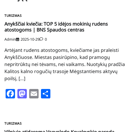
TURIZMAS
Anykščiai kviečia: TOP 5 idėjos mokinių rudens
atostogoms | BNS Spaudos centras
Admin
2025-10-29
0
Artėjant rudens atostogoms, kviečiame jas praleisti
Anykščiuose. Miestas pasirūpino, kad pramogų
nepritrūktų nei tėvams, nei vaikams. Nuotykių pradžia
Kalitos kalno rogučių trasoje Mėgstantiems aktyvų
poilsį, […]
Facebook
Mastodon
Email
Share
TURIZMAS
Vilniuje atidaroma Vsevolodo Kovalevskio paroda