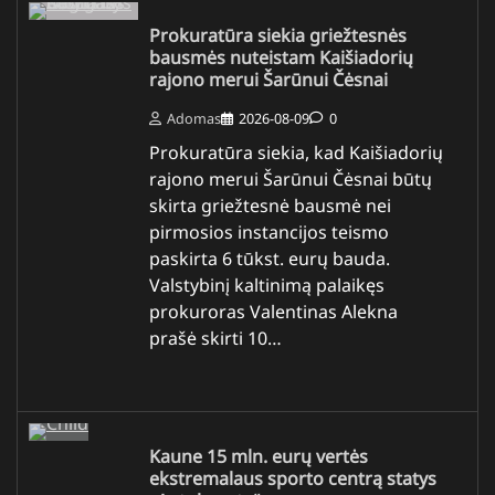
Prokuratūra siekia griežtesnės
bausmės nuteistam Kaišiadorių
rajono merui Šarūnui Čėsnai
Adomas
2026-08-09
0
Prokuratūra siekia, kad Kaišiadorių
rajono merui Šarūnui Čėsnai būtų
skirta griežtesnė bausmė nei
pirmosios instancijos teismo
paskirta 6 tūkst. eurų bauda.
Valstybinį kaltinimą palaikęs
prokuroras Valentinas Alekna
prašė skirti 10…
Kaune 15 mln. eurų vertės
ekstremalaus sporto centrą statys