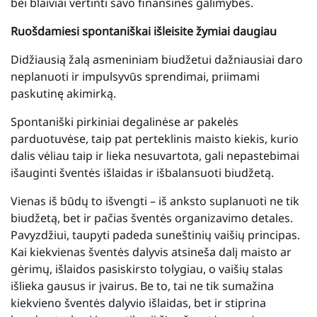
bei blaiviai vertinti savo finansines galimybes.
Ruošdamiesi spontaniškai išleisite žymiai daugiau
Didžiausią žalą asmeniniam biudžetui dažniausiai daro
neplanuoti ir impulsyvūs sprendimai, priimami
paskutinę akimirką.
Spontaniški pirkiniai degalinėse ar pakelės
parduotuvėse, taip pat perteklinis maisto kiekis, kurio
dalis vėliau taip ir lieka nesuvartota, gali nepastebimai
išauginti šventės išlaidas ir išbalansuoti biudžetą.
Vienas iš būdų to išvengti – iš anksto suplanuoti ne tik
biudžetą, bet ir pačias šventės organizavimo detales.
Pavyzdžiui, taupyti padeda suneštinių vaišių principas.
Kai kiekvienas šventės dalyvis atsineša dalį maisto ar
gėrimų, išlaidos pasiskirsto tolygiau, o vaišių stalas
išlieka gausus ir įvairus. Be to, tai ne tik sumažina
kiekvieno šventės dalyvio išlaidas, bet ir stiprina