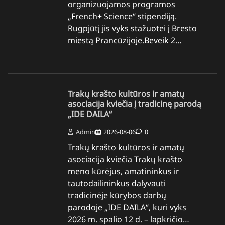
organizuojamos programos
„French+ Science“ stipendiją.
Rugpjūtį jis vyks stažuotei į Bresto
miestą Prancūzijoje.Beveik 2…
Trakų krašto kultūros ir amatų
asociacija kviečia į tradicinę parodą
„IDE DAILA“
Admin
2026-08-06
0
Trakų krašto kultūros ir amatų
asociacija kviečia Trakų krašto
meno kūrėjus, amatininkus ir
tautodailininkus dalyvauti
tradicinėje kūrybos darbų
parodoje „IDE DAILA“, kuri vyks
2026 m. spalio 12 d. – lapkričio…