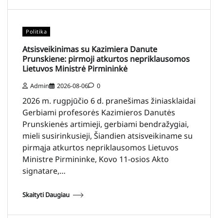
Politika
Atsisveikinimas su Kazimiera Danute
Prunskiene: pirmoji atkurtos nepriklausomos
Lietuvos Ministrė Pirmininkė
Admin
2026-08-06
0
2026 m. rugpjūčio 6 d. pranešimas žiniasklaidai
Gerbiami profesorės Kazimieros Danutės
Prunskienės artimieji, gerbiami bendražygiai,
mieli susirinkusieji, Šiandien atsisveikiname su
pirmąja atkurtos nepriklausomos Lietuvos
Ministre Pirmininke, Kovo 11-osios Akto
signatare,…
Skaityti Daugiau