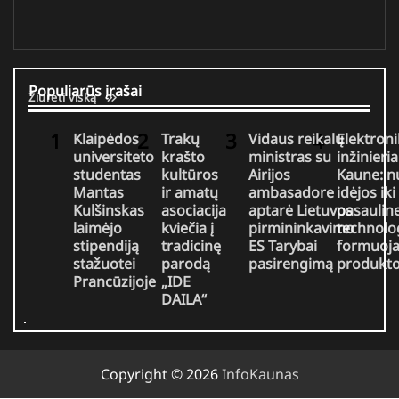
Populiarūs įrašai
Žiūrėti viską
Klaipėdos
Trakų
Vidaus reikalų
Elektron
universiteto
krašto
ministras su
inžinieria
studentas
kultūros
Airijos
Kaune: n
Mantas
ir amatų
ambasadore
idėjos iki
Kulšinskas
asociacija
aptarė Lietuvos
pasaulin
laimėjo
kviečia į
pirmininkavimo
technolo
stipendiją
tradicinę
ES Tarybai
formuoja
stažuotei
parodą
pasirengimą
produkt
Prancūzijoje
„IDE
DAILA“
Copyright © 2026
InfoKaunas