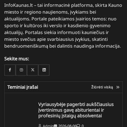
InfoKaunas.lt – tai informacinė platforma, skirta Kauno
miesto ir regiono naujienoms, įvykiams bei
aktualijoms. Portale pateikiamos įvairios temos: nuo
sporto ir kultūros iki verslo ir kasdienio gyvenimo
aktualijų. Portalas siekia informuoti kauniečius ir
miesto svečius apie svarbiausius įvykius, skatinti
bendruomeniškumą bei dalintis naudinga informacija.
Sekite mus:
Facebook
Instagram
Twitter
Linkedin
Teminiai įrašai
Žiūrėti viską
Vyriausybėje pagerbti aukščiausius
įvertinimus gavę abiturientai ir
profesinių įstaigų absolventai
Admin
2026-08-06
0