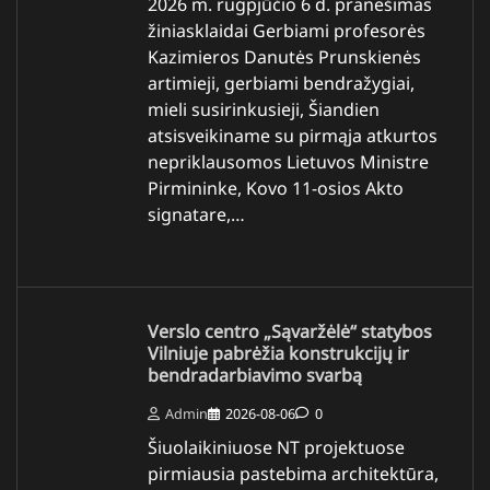
2026 m. rugpjūčio 6 d. pranešimas
žiniasklaidai Gerbiami profesorės
Kazimieros Danutės Prunskienės
artimieji, gerbiami bendražygiai,
mieli susirinkusieji, Šiandien
atsisveikiname su pirmąja atkurtos
nepriklausomos Lietuvos Ministre
Pirmininke, Kovo 11-osios Akto
signatare,…
Verslo centro „Sąvaržėlė“ statybos
Vilniuje pabrėžia konstrukcijų ir
bendradarbiavimo svarbą
Admin
2026-08-06
0
Šiuolaikiniuose NT projektuose
pirmiausia pastebima architektūra,