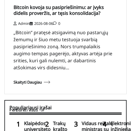
Bitcoin kovoja su pasipriešinimu: ar įvyks
didelis proveržis, ar tęsis konsolidacija?
Admin
2026-08-06
0
„Bitcoin“ pratęsė atsigavimą nuo pastarųjų
žemumų ir šiuo metu testuoja svarbią
pasipriešinimo zoną. Nors trumpalaikis
augimo tempas pagerėjo, aktyvas artėja prie
srities, kuri gali nulemti, ar dabartinis
atšokimas virs didesniu…
Skaityti Daugiau
Populiariausi įrašai
Peržiūrėti visus
Klaipėdos
Trakų
Vidaus reikalų
Elektron
universiteto
krašto
ministras su
inžinieria