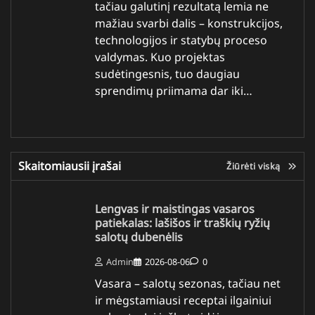
tačiau galutinį rezultatą lemia ne
mažiau svarbi dalis – konstrukcijos,
technologijos ir statybų proceso
valdymas. Kuo projektas
sudėtingesnis, tuo daugiau
sprendimų priimama dar iki…
Skaitomiausii įrašai
Žiūrėti viską
Lengvas ir maistingas vasaros
patiekalas: lašišos ir traškių ryžių
salotų dubenėlis
Admin
2026-08-06
0
Vasara – salotų sezonas, tačiau net
ir mėgstamiausi receptai ilgainiui