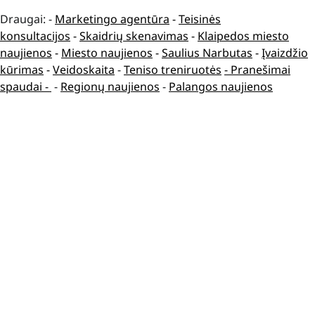
Draugai: -
Marketingo agentūra
-
Teisinės
konsultacijos
-
Skaidrių skenavimas
-
Klaipedos miesto
naujienos
-
Miesto naujienos
-
Saulius Narbutas
-
Įvaizdžio
kūrimas
-
Veidoskaita
-
Teniso treniruotės
- Pranešimai
spaudai -
-
Regionų naujienos
-
Palangos naujienos