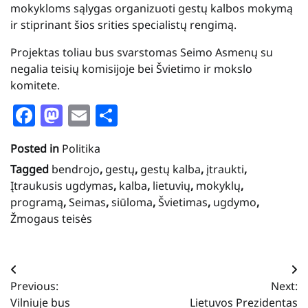
mokykloms sąlygas organizuoti gestų kalbos mokymą
ir stiprinant šios srities specialistų rengimą.
Projektas toliau bus svarstomas Seimo Asmenų su
negalia teisių komisijoje bei Švietimo ir mokslo
komitete.
Facebook
Mastodon
Email
Share
Posted in
Politika
Tagged
bendrojo
,
gestų
,
gestų kalba
,
įtraukti
,
Įtraukusis ugdymas
,
kalba
,
lietuvių
,
mokyklų
,
programą
,
Seimas
,
siūloma
,
Švietimas
,
ugdymo
,
Žmogaus teisės
Navigacija
Previous:
Next:
tarp
Vilniuje bus
Lietuvos Prezidentas