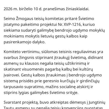
2026 m. birželio 10 d. pranešimas žiniasklaidai.
Seimo Žmogaus teisių komitetas pritarė Švietimo
įstatymo pakeitimo projektui Nr. XVP-1216, kuriuo
siekiama sudaryti galimybę bendrojo ugdymo mokyklų
mokiniams mokytis lietuvių gestų kalbos kaip
pasirenkamojo dalyko.
Komiteto vertinimu, siūlomas teisinis reguliavimas yra
svarbus žingsnis stiprinant įtraukųjį švietimą, didinant
asmenų su klausos negalia teisių užtikrinimą ir
skatinant visuomenės pagarbą kalbų bei kultūrų
įvairovei. Gestų kalbos įtraukimas į bendrojo ugdymo
sistemą prisidės prie geresnio kurčiųjų ir girdinčiųjų
tarpusavio supratimo, mažins socialinę atskirtį ir
stiprins lygias galimybes švietimo srityje.
Svarstant projektą, buvo atkreiptas dėmesys į Jungtinių
Tautų asmenų su negalia teisių konvencijos nuostatas,