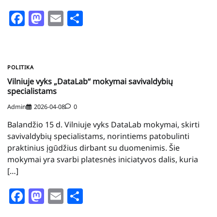
Facebook
Mastodon
Email
Share
POLITIKA
Vilniuje vyks „DataLab“ mokymai savivaldybių
specialistams
Admin
2026-04-08
0
Balandžio 15 d. Vilniuje vyks DataLab mokymai, skirti
savivaldybių specialistams, norintiems patobulinti
praktinius įgūdžius dirbant su duomenimis. Šie
mokymai yra svarbi platesnės iniciatyvos dalis, kuria
[…]
Facebook
Mastodon
Email
Share