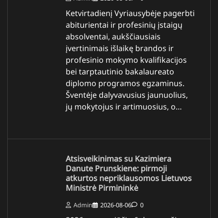
Ketvirtadienį Vyriausybėje pagerbti
abiturientai ir profesinių įstaigų
absolventai, aukščiausiais
įvertinimais išlaikę brandos ir
profesinio mokymo kvalifikacijos
bei tarptautinio bakalaureato
diplomo programos egzaminus.
Šventėje dalyvavusius jaunuolius,
jų mokytojus ir artimuosius, o…
Atsisveikinimas su Kazimiera
Danute Prunskiene: pirmoji
atkurtos nepriklausomos Lietuvos
Ministrė Pirmininkė
Admin
2026-08-06
0