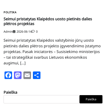
POLITIKA
Seimui pristatytas Klaipėdos uosto pietinės dalies
plėtros projektas
Admin
2026-06-14
0
Seimui pristatytas Klaipėdos valstybinio jūrų uosto
pietinės dalies plėtros projekto įgyvendinimo įstatymo
projektas. Pasak iniciatorės – Susisiekimo ministerijos
– tai strategiškai svarbus Lietuvos ekonomikos
augimui, […]
Facebook
Mastodon
Email
Share
Paieška
Paieška