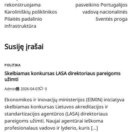
įrašų
rekonstruojama
pasveikino Portugalijos
Karoliniškių poliklinikos
vadovą nacionalinės
Pilaitės padalinio
šventės proga
infrastruktūra
Susiję įrašai
POLITIKA
Skelbiamas konkursas LASA direktoriaus pareigoms
užimti
Admin
2026-04-07
0
Ekonomikos ir inovacijų ministerijos (EIMIN) iniciatyva
skelbiamas konkursas Lietuvos akreditacijos ir
standartizacijos agentūros (LASA) direktoriaus
pareigoms užimti. Naujai agentūrai ieškoma
profesionalaus vadovo ir lyderio, kuris […]