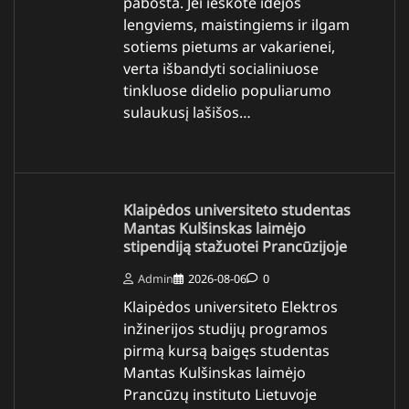
pabosta. Jei ieškote idėjos
lengviems, maistingiems ir ilgam
sotiems pietums ar vakarienei,
verta išbandyti socialiniuose
tinkluose didelio populiarumo
sulaukusį lašišos…
Klaipėdos universiteto studentas
Mantas Kulšinskas laimėjo
stipendiją stažuotei Prancūzijoje
Admin
2026-08-06
0
Klaipėdos universiteto Elektros
inžinerijos studijų programos
pirmą kursą baigęs studentas
Mantas Kulšinskas laimėjo
Prancūzų instituto Lietuvoje