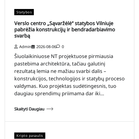
Statybos
Verslo centro „Sąvaržėlė“ statybos Vilniuje
pabrėžia konstrukcijų ir bendradarbiavimo
svarbą
Admin
2026-08-06
0
Šiuolaikiniuose NT projektuose pirmiausia
pastebima architektūra, tačiau galutinį
rezultatą lemia ne mažiau svarbi dalis –
konstrukcijos, technologijos ir statybų proceso
valdymas. Kuo projektas sudėtingesnis, tuo
daugiau sprendimų priimama dar iki…
Skaityti Daugiau
Kripto pasaulis