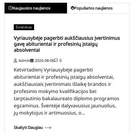
Naujausios naujienos
Populiarios naujienos
Švietimas
Vyriausybėje pagerbti aukščiausius įvertinimus
gavę abiturientai ir profesinių įstaigų
absolventai
Admin
2026-08-06
0
Ketvirtadienį Vyriausybėje pagerbti
abiturientai ir profesinių įstaigų absolventai,
aukščiausiais įvertinimais išlaikę brandos ir
profesinio mokymo kvalifikacijos bei
tarptautinio bakalaureato diplomo programos
egzaminus. Šventėje dalyvavusius jaunuolius,
jų mokytojus ir artimuosius, o…
Skaityti Daugiau