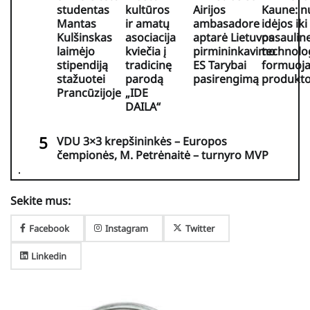
studentas
kultūros
Airijos
Kaune: n
Mantas
ir amatų
ambasadore
idėjos iki
Kulšinskas
asociacija
aptarė Lietuvos
pasaulin
laimėjo
kviečia į
pirmininkavimo
technolo
stipendiją
tradicinę
ES Tarybai
formuoja
stažuotei
parodą
pasirengimą
produkt
Prancūzijoje
„IDE
DAILA“
VDU 3×3 krepšininkės – Europos
čempionės, M. Petrėnaitė – turnyro MVP
Sekite mus:
Facebook
Instagram
Twitter
Linkedin