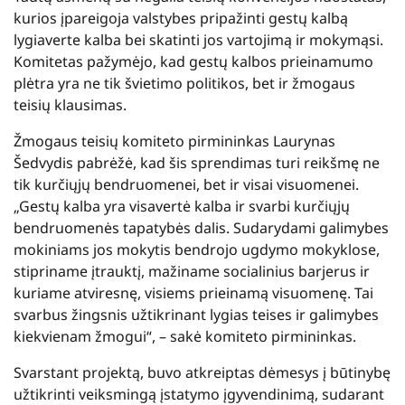
kurios įpareigoja valstybes pripažinti gestų kalbą
lygiaverte kalba bei skatinti jos vartojimą ir mokymąsi.
Komitetas pažymėjo, kad gestų kalbos prieinamumo
plėtra yra ne tik švietimo politikos, bet ir žmogaus
teisių klausimas.
Žmogaus teisių komiteto pirmininkas Laurynas
Šedvydis pabrėžė, kad šis sprendimas turi reikšmę ne
tik kurčiųjų bendruomenei, bet ir visai visuomenei.
„Gestų kalba yra visavertė kalba ir svarbi kurčiųjų
bendruomenės tapatybės dalis. Sudarydami galimybes
mokiniams jos mokytis bendrojo ugdymo mokyklose,
stipriname įtrauktį, mažiname socialinius barjerus ir
kuriame atviresnę, visiems prieinamą visuomenę. Tai
svarbus žingsnis užtikrinant lygias teises ir galimybes
kiekvienam žmogui“, – sakė komiteto pirmininkas.
Svarstant projektą, buvo atkreiptas dėmesys į būtinybę
užtikrinti veiksmingą įstatymo įgyvendinimą, sudarant