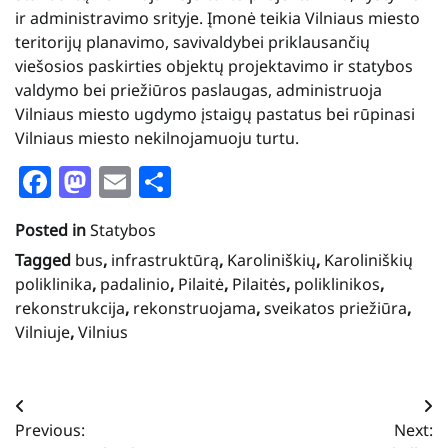
ir administravimo srityje. Įmonė teikia Vilniaus miesto
teritorijų planavimo, savivaldybei priklausančių
viešosios paskirties objektų projektavimo ir statybos
valdymo bei priežiūros paslaugas, administruoja
Vilniaus miesto ugdymo įstaigų pastatus bei rūpinasi
Vilniaus miesto nekilnojamuoju turtu.
Facebook
Mastodon
Email
Share
Posted in
Statybos
Tagged
bus
,
infrastruktūrą
,
Karoliniškių
,
Karoliniškių
poliklinika
,
padalinio
,
Pilaitė
,
Pilaitės
,
poliklinikos
,
rekonstrukcija
,
rekonstruojama
,
sveikatos priežiūra
,
Vilniuje
,
Vilnius
Navigacija
Previous:
Next:
tarp