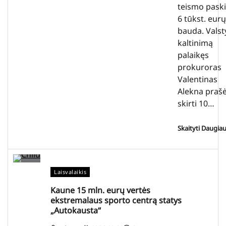
teismo paski
6 tūkst. eurų
bauda. Valst
kaltinimą
palaikęs
prokuroras
Valentinas
Alekna praš
skirti 10…
Skaityti Daugia
Laisvalaikis
Kaune 15 mln. eurų vertės
ekstremalaus sporto centrą statys
„Autokausta“