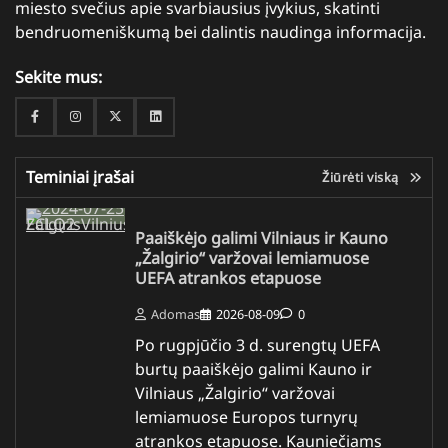
miesto svečius apie svarbiausius įvykius, skatinti
bendruomeniškumą bei dalintis naudinga informacija.
Sekite mus:
Facebook
Instagram
Twitter
Linkedin
Teminiai įrašai
Žiūrėti viską
Paaiškėjo galimi Vilniaus ir Kauno
„Žalgirio“ varžovai lemiamuose
UEFA atrankos etapuose
Adomas
2026-08-09
0
Po rugpjūčio 3 d. surengtų UEFA
burtų paaiškėjo galimi Kauno ir
Vilniaus „Žalgirio“ varžovai
lemiamuose Europos turnyrų
atrankos etapuose. Kauniečiams