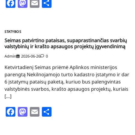
Facebook
Mastodon
Email
Share
STATYBOS
Seimas patvirtino pataisas, supaprastinančias svarbių
valstybinių ir krašto apsaugos projektų įgyvendinimą
Admin
2026-06-26
0
Ketvirtadienį Seimas priėmė Aplinkos ministerijos
parengtą Nekilnojamojo turto kadastro įstatymo ir dar
6 įstatymų pataisų paketą, kuriuo bus palengvintas
valstybinės svarbos, krašto apsaugos projektų, kuriais
[…]
Facebook
Mastodon
Email
Share