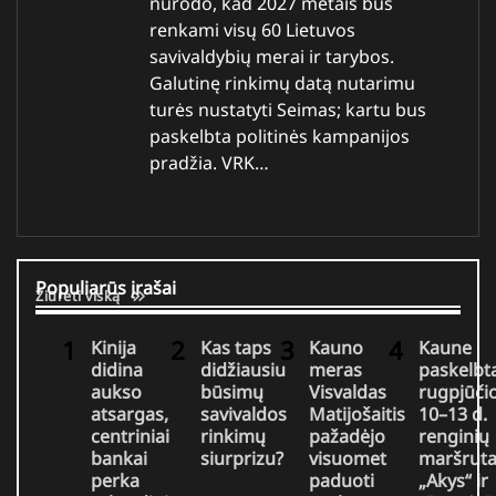
nurodo, kad 2027 metais bus
renkami visų 60 Lietuvos
savivaldybių merai ir tarybos.
Galutinę rinkimų datą nutarimu
turės nustatyti Seimas; kartu bus
paskelbta politinės kampanijos
pradžia. VRK…
Populiarūs įrašai
Žiūrėti viską
Kinija
Kas taps
Kauno
Kaune
didina
didžiausiu
meras
paskelbt
aukso
būsimų
Visvaldas
rugpjūči
atsargas,
savivaldos
Matijošaitis
10–13 d.
centriniai
rinkimų
pažadėjo
renginių
bankai
siurprizu?
visuomet
maršruta
perka
paduoti
„Akys“ ir