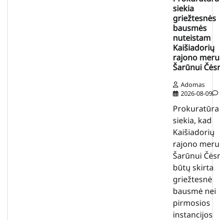
siekia
griežtesnės
bausmės
nuteistam
Kaišiadorių
rajono meru
Šarūnui Čės
Adomas
2026-08-09
Prokuratūra
siekia, kad
Kaišiadorių
rajono meru
Šarūnui Čės
būtų skirta
griežtesnė
bausmė nei
pirmosios
instancijos