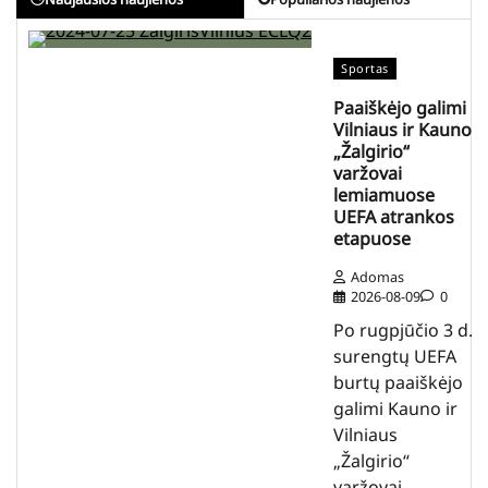
Sportas
Paaiškėjo galimi
Vilniaus ir Kauno
„Žalgirio“
varžovai
lemiamuose
UEFA atrankos
etapuose
Adomas
2026-08-09
0
Po rugpjūčio 3 d.
surengtų UEFA
burtų paaiškėjo
galimi Kauno ir
Vilniaus
„Žalgirio“
varžovai