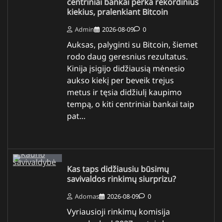
centriniai bankai perka rekordinius
kiekius, pralenkiant Bitcoin
Admin
2026-08-09
0
Auksas, palyginti su Bitcoin, šiemet
rodo daug geresnius rezultatus.
Kinija įsigijo didžiausią mėnesio
aukso kiekį per beveik trejus
metus ir tęsia didžiulį kaupimo
tempą, o kiti centriniai bankai taip
pat…
Kas taps didžiausiu būsimų
savivaldos rinkimų siurprizu?
Adomas
2026-08-09
0
Vyriausioji rinkimų komisija