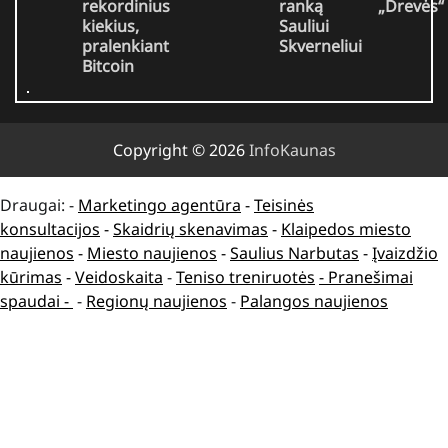
rekordinius
ranką
„Drevės“
kiekius,
Sauliui
pralenkiant
Skverneliui
Bitcoin
Copyright © 2026
InfoKaunas
Draugai: -
Marketingo agentūra
-
Teisinės
konsultacijos
-
Skaidrių skenavimas
-
Klaipedos miesto
naujienos
-
Miesto naujienos
-
Saulius Narbutas
-
Įvaizdžio
kūrimas
-
Veidoskaita
-
Teniso treniruotės
- Pranešimai
spaudai -
-
Regionų naujienos
-
Palangos naujienos