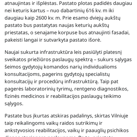
atnaujintas ir išplėstas. Pastato plotas padidės daugiau
nei keturis kartus – nuo dabartinių 616 kv. m iki
daugiau kaip 2600 kv. m. Prie esamo dviejų aukštų
pastato bus pastatytas naujas keturių aukštų
priestatas, o senajame korpuse bus atnaujinti fasadai,
pakeisti langai ir sutvarkyta pastato išorė.
Naujai sukurta infrastruktūra leis pasiūlyti platesnį
sveikatos priežiūros paslaugų spektrą – sukurs sąlygas
šeimos gydytojų komandos narių individualioms
konsultacijoms, pagerins gydytojų specialistų
konsultacijų ir procedūrų infrastruktūrą. Taip pat
pagerės laboratorinių tyrimų, rentgeno diagnostikos,
fizinės medicinos ir reabilitacijos paslaugų teikimo
sąlygos.
Pastate bus įkurtas atskiras padalinys, skirtas Vilniuje
taip reikalingoms vaikų raidos sutrikimų ir
ankstyvosios reabilitacijos, vaikų ir paauglių psichikos