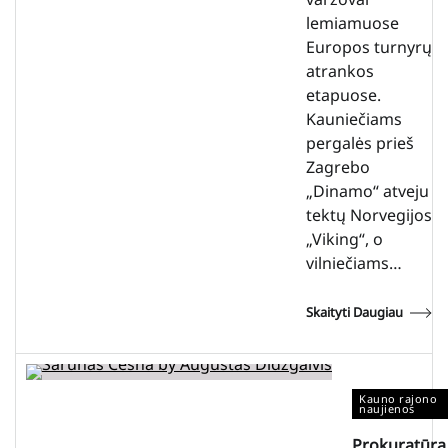
lemiamuose
Europos turnyrų
atrankos
etapuose.
Kauniečiams
pergalės prieš
Zagrebo
„Dinamo“ atveju
tektų Norvegijos
„Viking“, o
vilniečiams…
Skaityti Daugiau
Kauno rajono
naujienos
Prokuratūra