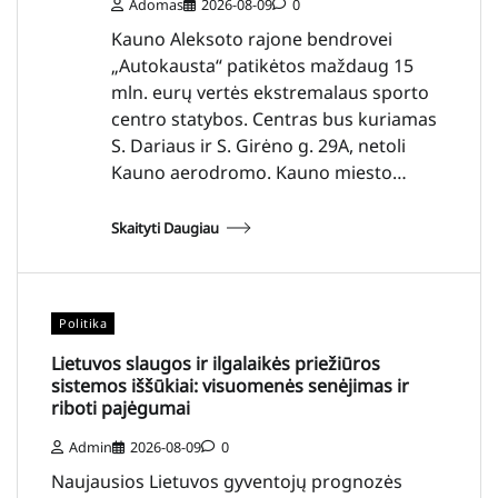
Adomas
2026-08-09
0
Kauno Aleksoto rajone bendrovei
„Autokausta“ patikėtos maždaug 15
mln. eurų vertės ekstremalaus sporto
centro statybos. Centras bus kuriamas
S. Dariaus ir S. Girėno g. 29A, netoli
Kauno aerodromo. Kauno miesto…
Skaityti Daugiau
Politika
Lietuvos slaugos ir ilgalaikės priežiūros
sistemos iššūkiai: visuomenės senėjimas ir
riboti pajėgumai
Admin
2026-08-09
0
Naujausios Lietuvos gyventojų prognozės