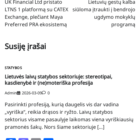
UK Financial Ltd pristato
Lietuvių gestų kalba
įrašų
LTNS 1 platformą su CATEX
siūloma įtraukti į bendrojo
Exchange, plečiant Maya
ugdymo mokyklų
Preferred PRA ekosistemą
programą
Susiję įrašai
STATYBOS
Lietuvės laivų statybos sektoriuje: stereotipai,
kasdienybė ir (ne)moteriška profesija
Admin
2026-03-09
0
Pasirinkti profesiją, kurią daugelis vis dar vadina
„vyriška“, reikia drąsos ir ryžto. Laivų statybos
sektorius visame pasaulyje laikomas viena vyriškiausių
pramonės šakų. Nors šiame sektoriuje […]