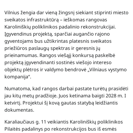
Vilnius žengia dar vieną žingsnį siekiant stiprinti miesto
sveikatos infrastruktūrą – ieškomas rangovas
Karoliniškių poliklinikos padalinio rekonstrukcijai.
Įgyvendinus projektą, sparčiai augančio rajono
gyventojams bus užtikrintas platesnis sveikatos
priežiūros paslaugų spektras ir geresnis jų
prieinamumas. Rangos viešąjį konkursą paskelbė
projektą įgyvendinanti sostinės viešojo intereso
objektų plėtros ir valdymo bendrovė „Vilniaus vystymo
kompanija“.
Numatoma, kad rangos darbai pastate turėtų prasidėti
jau kitų metų pradžioje. Juos ketinama baigti 2028 m. I
ketvirtį. Projektui šį kovą gautas statybą leidžiantis
dokumentas.
Karaliaučiaus g. 11 veikiantis Karoliniškių poliklinikos
Pilaitės padalinys po rekonstrukcijos bus iš esmės