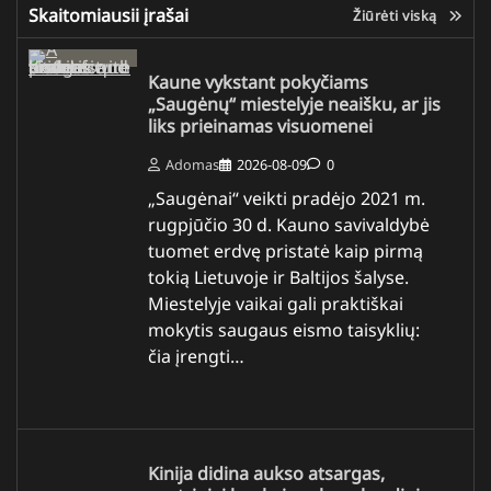
Skaitomiausii įrašai
Žiūrėti viską
Kaune vykstant pokyčiams
„Saugėnų“ miestelyje neaišku, ar jis
liks prieinamas visuomenei
Adomas
2026-08-09
0
„Saugėnai“ veikti pradėjo 2021 m.
rugpjūčio 30 d. Kauno savivaldybė
tuomet erdvę pristatė kaip pirmą
tokią Lietuvoje ir Baltijos šalyse.
Miestelyje vaikai gali praktiškai
mokytis saugaus eismo taisyklių:
čia įrengti…
Kinija didina aukso atsargas,