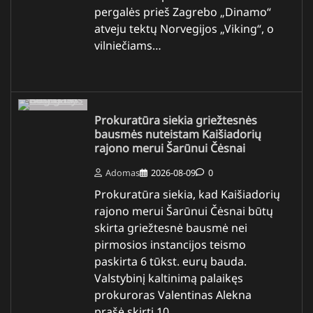
pergalės prieš Zagrebo „Dinamo“
atveju tektų Norvegijos „Viking“, o
vilniečiams…
Prokuratūra siekia griežtesnės
bausmės nuteistam Kaišiadorių
rajono merui Šarūnui Čėsnai
Adomas
2026-08-09
0
Prokuratūra siekia, kad Kaišiadorių
rajono merui Šarūnui Čėsnai būtų
skirta griežtesnė bausmė nei
pirmosios instancijos teismo
paskirta 6 tūkst. eurų bauda.
Valstybinį kaltinimą palaikęs
prokuroras Valentinas Alekna
prašė skirti 10…