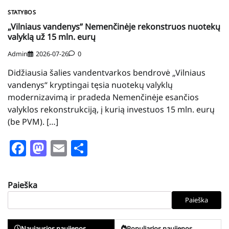
STATYBOS
„Vilniaus vandenys” Nemenčinėje rekonstruos nuotekų
valyklą už 15 mln. eurų
Admin
2026-07-26
0
Didžiausia šalies vandentvarkos bendrovė „Vilniaus
vandenys“ kryptingai tęsia nuotekų valyklų
modernizavimą ir pradeda Nemenčinėje esančios
valyklos rekonstrukciją, į kurią investuos 15 mln. eurų
(be PVM). […]
Facebook
Mastodon
Email
Share
Paieška
Paieška
Naujausios naujienos
Populiarios naujienos