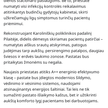
dienos stacionaro paslaugoms. Be to, priestate
numatyti visi infekcijų kontrolės reikalavimus
atitinkantys budinčių gydytojų kabinetai, skirti
užkrečiamųjų ligų simptomus turinčių pacientų
priėmimui.
Rekonstruojant Karoliniškių poliklinikos padalinį
Pilaitėje, didelis dėmesys skiriamas pacientų patirčiai –
numatytas aiškus srautų atskyrimas, patogus
judėjimas tarp aukštų, persirengimo patalpos, daugiau
šviesos ir erdvės laukimo zonose. Pastatas bus
pritaikytas žmonėms su negalia.
Naujasis priestatas atitiks A++ energinio efektyvumo
klasę – pastate bus įdiegtos modernios šildymo,
vėdinimo ir vėsinimo sistemos, naudojami
atsinaujinantys energijos šaltiniai. Tai leis ne tik
sumažinti pastato išlaikymo kaštus, bet ir užtikrinti
aukštą komforto lygį pacientams bei darbuotojams.