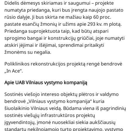
Didelis dėmesys skiriamas ir saugumui – projekte
numatyta priedanga, kuri bus įrengta naujojo pastato
rūsio dalyje. Ji bus skirta ne mažiau kaip 60 proc.
pastate esančių žmonių ir užims apie 293 kv. m plotą.
Priedanga suprojektuota taip, kad būtų atspari
sprogimo bangai ir konstrukcijų griūčiai, joje numatyti
atskiri įėjimai ir išėjimai, sprendimai pritaikyti
žmonėms su negalia.
Poliklinikos rekonstrukcijos projektą rengė bendrovė
„In Ace“.
Apie UAB Vilniaus vystymo kompaniją
Sostinės viešojo intereso objektų plėtros ir valdymo
bendrovė „Vilniaus vystymo kompanija“ kuria
šiuolaikinio Vilniaus veidą. Būdama viena iš pagrindinių
sostinės viešųjų infrastruktūros projektų
įgyvendintojų, įmonė nuosekliai siekia aukščiausių
standartų nekilnojamojo turto projektavimo, vystymo