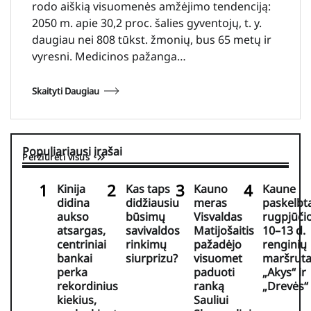
rodo aiškią visuomenės amžėjimo tendenciją:
2050 m. apie 30,2 proc. šalies gyventojų, t. y.
daugiau nei 808 tūkst. žmonių, bus 65 metų ir
vyresni. Medicinos pažanga…
Skaityti Daugiau
Populiariausi įrašai
Peržiūrėti visus
Kinija
Kas taps
Kauno
Kaune
didina
didžiausiu
meras
paskelbt
aukso
būsimų
Visvaldas
rugpjūči
atsargas,
savivaldos
Matijošaitis
10–13 d.
centriniai
rinkimų
pažadėjo
renginių
bankai
siurprizu?
visuomet
maršruta
perka
paduoti
„Akys“ ir
rekordinius
ranką
„Drevės“
kiekius,
Sauliui