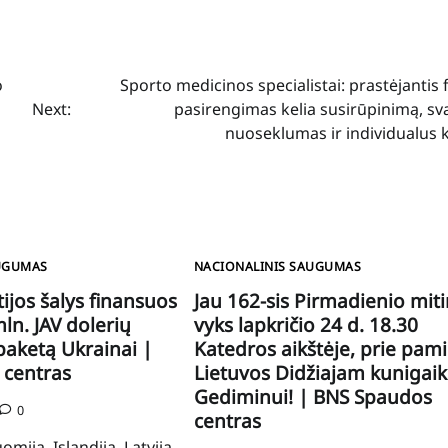
o
Sporto medicinos specialistai: prastėjantis f
Next:
pasirengimas kelia susirūpinimą, sv
nuoseklumas ir individualus 
UGUMAS
NACIONALINIS SAUGUMAS
tijos šalys finansuos
Jau 162-sis Pirmadienio mit
ln. JAV dolerių
vyks lapkričio 24 d. 18.30
paketą Ukrainai |
Katedros aikštėje, prie pam
 centras
Lietuvos Didžiajam kunigaik
Gediminui! | BNS Spaudos
0
centras
uomija, Islandija, Latvija,