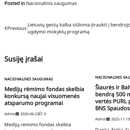
Posted in
Nacionalinis saugumas
Navigacija
Lietuvių gestų kalba siūloma įtraukti į bendroj
Previous:
ugdymo mokyklų programą
tarp
įrašų
Susiję įrašai
NACIONALINIS SA
NACIONALINIS SAUGUMAS
Šiaurės ir Bal
Medijų rėmimo fondas skelbia
bendrą 500 m
konkursą naujai visuomenės
vertės PURL 
atsparumo programai
BNS Spaudos
Admin
2026-06-23
0
Admin
2025-11-13
Medijų rėmimo fondas skelbia
Danija, Estija, S