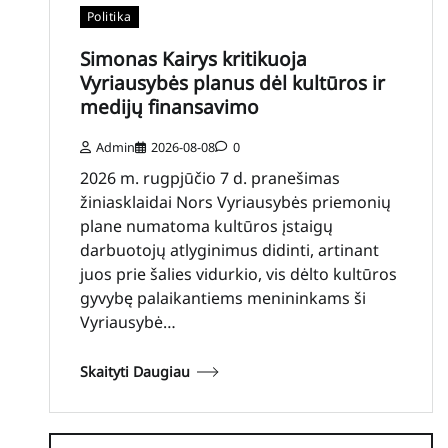
Politika
Simonas Kairys kritikuoja
Vyriausybės planus dėl kultūros ir
medijų finansavimo
Admin
2026-08-08
0
2026 m. rugpjūčio 7 d. pranešimas
žiniasklaidai Nors Vyriausybės priemonių
plane numatoma kultūros įstaigų
darbuotojų atlyginimus didinti, artinant
juos prie šalies vidurkio, vis dėlto kultūros
gyvybę palaikantiems menininkams ši
Vyriausybė…
Skaityti Daugiau