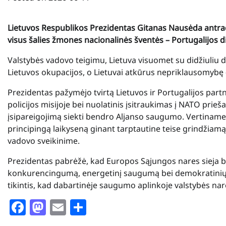
Lietuvos Respublikos Prezidentas Gitanas Nausėda antrad
visus šalies žmones nacionalinės šventės – Portugalijos d
Valstybės vadovo teigimu, Lietuva visuomet su didžiuliu d
Lietuvos okupacijos, o Lietuvai atkūrus nepriklausomybę –
Prezidentas pažymėjo tvirtą Lietuvos ir Portugalijos part
policijos misijoje bei nuolatinis įsitraukimas į NATO prieš
įsipareigojimą siekti bendro Aljanso saugumo. Vertiname s
principingą laikyseną ginant tarptautine teise grindžiamą
vadovo sveikinime.
Prezidentas pabrėžė, kad Europos Sąjungos nares sieja b
konkurencingumą, energetinį saugumą bei demokratinių i
tikintis, kad dabartinėje saugumo aplinkoje valstybės narės
Facebook
Mastodon
Email
Share