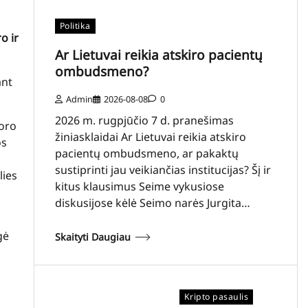
Politika
o ir
Ar Lietuvai reikia atskiro pacientų
ombudsmeno?
ant
Admin
2026-08-08
0
2026 m. rugpjūčio 7 d. pranešimas
 oro
žiniasklaidai Ar Lietuvai reikia atskiro
os
pacientų ombudsmeno, ar pakaktų
sustiprinti jau veikiančias institucijas? Šį ir
lies
kitus klausimus Seime vykusiose
diskusijose kėlė Seimo narės Jurgita…
gė
Skaityti Daugiau
Kripto pasaulis