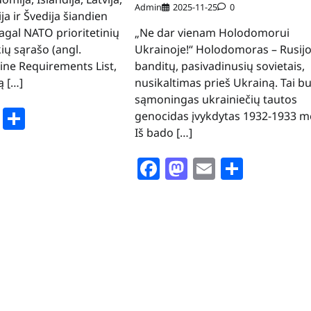
Admin
2025-11-25
0
ja ir Švedija šiandien
agal NATO prioritetinių
„Ne dar vienam Holodomorui
ių sąrašo (angl.
Ukrainoje!“ Holodomoras – Rusij
aine Requirements List,
banditų, pasivadinusių sovietais,
 […]
nusikaltimas prieš Ukrainą. Tai b
sąmoningas ukrainiečių tautos
book
stodon
Email
Share
genocidas įvykdytas 1932-1933 me
Iš bado […]
Facebook
Mastodon
Email
Share