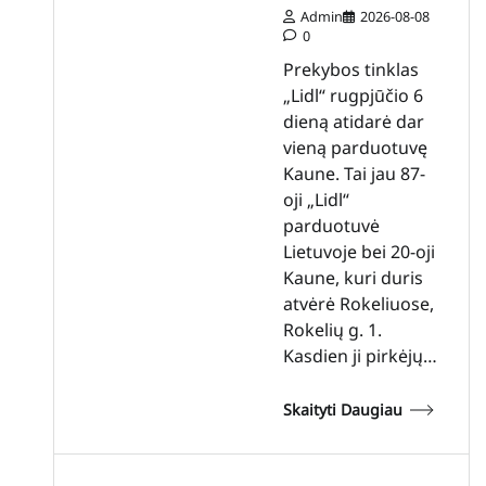
Admin
2026-08-08
0
Prekybos tinklas
„Lidl“ rugpjūčio 6
dieną atidarė dar
vieną parduotuvę
Kaune. Tai jau 87-
oji „Lidl“
parduotuvė
Lietuvoje bei 20-oji
Kaune, kuri duris
atvėrė Rokeliuose,
Rokelių g. 1.
Kasdien ji pirkėjų…
Skaityti Daugiau