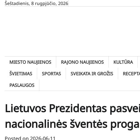
Skip
Šeštadienis, 8 rugpjūčio, 2026
to
content
MIESTO NAUJIENOS
RAJONO NAUJIENOS
KULTŪRA
ŠVIETIMAS
SPORTAS
SVEIKATA IR GROŽIS
RECEPT
PASLAUGOS
Lietuvos Prezidentas pasve
nacionalinės šventės proga
Posted on
2026-06-11