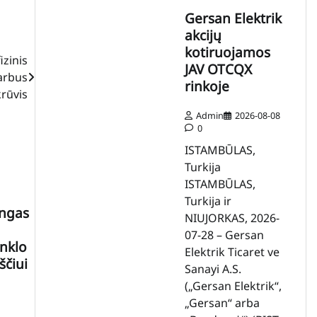
Gersan Elektrik
akcijų
kotiruojamos
izinis
JAV OTCQX
arbus
rinkoje
krūvis
Admin
2026-08-08
0
ISTAMBŪLAS,
Turkija
ISTAMBŪLAS,
Turkija ir
ingas
NIUJORKAS, 2026-
07-28 – Gersan
inklo
Elektrik Ticaret ve
ščiui
Sanayi A.S.
(„Gersan Elektrik“,
„Gersan“ arba