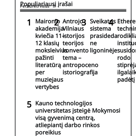
Populiariausi įrašai
Peržiūrėti visus
Maironio
Antrojo
Sveikatos
Ether
akademija
Vilniaus
sistema
techni
kviečia 11–
istorijos
prasideda
rodiklia
12 klasių
teorijos
ne
institu
moksleivius
konvento
ligoninėje
susid
pažinti
tema –
rodo
literatūrą
antropoceno
stiprėj
per
istoriografija
ilgalai
muziejaus
padėtį
vertybes
Kauno technologijos
universitetas įsteigė Mokymosi
visą gyvenimą centrą,
atliepiantį darbo rinkos
poreikius