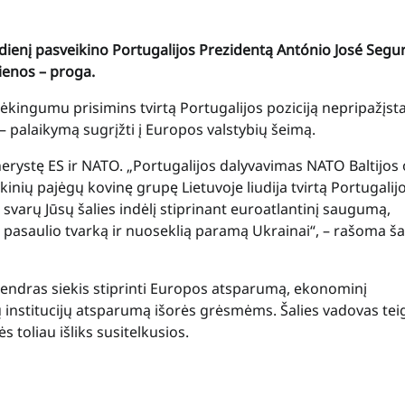
ienį pasveikino Portugalijos Prezidentą António José Segur
ienos – proga.
ėkingumu prisimins tvirtą Portugalijos poziciją nepripažįst
 palaikymą sugrįžti į Europos valstybių šeimą.
nerystę ES ir NATO. „Portugalijos dalyvavimas NATO Baltijos
akinių pajėgų kovinę grupę Lietuvoje liudija tvirtą Portugalij
varų Jūsų šalies indėlį stiprinant euroatlantinį saugumą,
 pasaulio tvarką ir nuoseklią paramą Ukrainai“, – rašoma ša
endras siekis stiprinti Europos atsparumą, ekonominį
nstitucijų atsparumą išorės grėsmėms. Šalies vadovas tei
 toliau išliks susitelkusios.