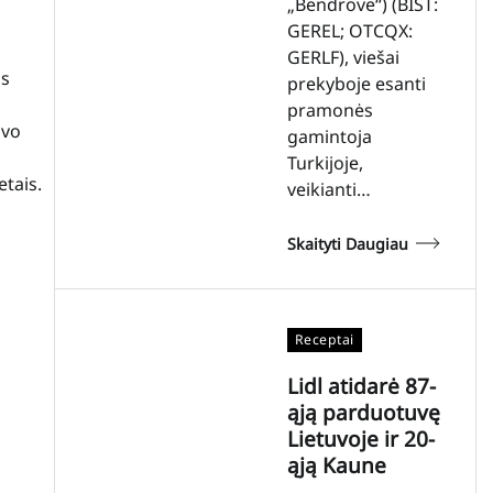
„Bendrovė“) (BIST:
GEREL; OTCQX:
GERLF), viešai
os
prekyboje esanti
pramonės
uvo
gamintoja
Turkijoje,
tais.
veikianti…
Skaityti Daugiau
Receptai
Lidl atidarė 87-
ąją parduotuvę
Lietuvoje ir 20-
ąją Kaune