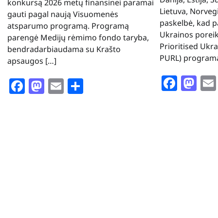
konkursą 2026 metų finansinei paramai
Lietuva, Norvegi
gauti pagal naują Visuomenės
paskelbė, kad p
atsparumo programą. Programą
Ukrainos poreik
parengė Medijų rėmimo fondo taryba,
Prioritised Ukr
bendradarbiaudama su Krašto
PURL) programą
apsaugos […]
Face
Ma
Facebook
Mastodon
Email
Share