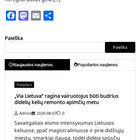
Facebook
Mastodon
Email
Share
Paieška
Paieška
Naujausios naujienos
Populiarios naujienos
Statybos
„Via Lietuva“ ragina vairuotojus būti budrius
didelių kelių remonto apimčių metu
Admin
2026-08-07
0
Savaitgaliais eismo intensyvumas Lietuvos
keliuose, ypač magistraliniuose ir prie didžiųjų
miestų, smarkiai išauga, todėl didėja spūsčių