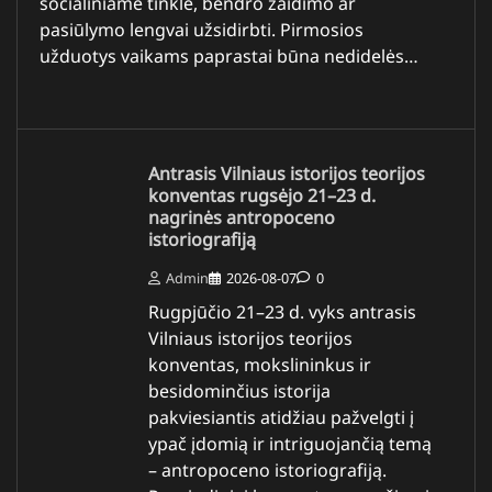
socialiniame tinkle, bendro žaidimo ar
pasiūlymo lengvai užsidirbti. Pirmosios
užduotys vaikams paprastai būna nedidelės…
Antrasis Vilniaus istorijos teorijos
konventas rugsėjo 21–23 d.
nagrinės antropoceno
istoriografiją
Admin
2026-08-07
0
Rugpjūčio 21–23 d. vyks antrasis
Vilniaus istorijos teorijos
konventas, mokslininkus ir
besidominčius istorija
pakviesiantis atidžiau pažvelgti į
ypač įdomią ir intriguojančią temą
– antropoceno istoriografiją.