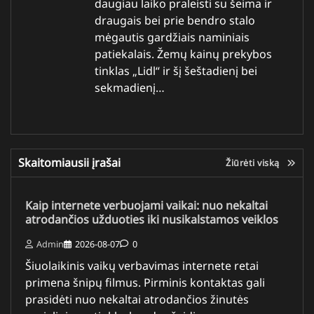
daugiau laiko praleisti su šeima ir
draugais bei prie bendro stalo
mėgautis gardžiais naminiais
patiekalais. Žemų kainų prekybos
tinklas „Lidl“ ir šį šeštadienį bei
sekmadienį…
Skaitomiausii įrašai
Žiūrėti viską
Kaip internete verbuojami vaikai: nuo nekaltai
atrodančios užduoties iki nusikalstamos veiklos
Admin
2026-08-07
0
Šiuolaikinis vaikų verbavimas internete retai
primena šnipų filmus. Pirminis kontaktas gali
prasidėti nuo nekaltai atrodančios žinutės