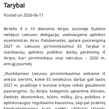
Tarybai
Posted on
2026-06-17
Birželio 9 ir 10 dienomis Airijos sostinėje Dubline
viešėjusi Lietuvos delegacija, vadovaujama aplinkos
viceministrės Airos Paliukėnaitės, aptarė pasirengimą
2027 m. Lietuvos pirmininkavimui ES Tarybai ir
svarbiausių aplinkos politikos darbų perėmimą iš
Airijos, kuri pirmininkaus visai netrukus – 2026 m.
antrąjį pusmetį.
„Ruošdamiesi Lietuvos pirmininkavimui siekiame iš
anksto įvertinti, kokie ES teisėkūros darbai gali tęstis
2027 m. pradžioje ir kuriose srityse reikės glaudesnio
pasirengimo. Su Airijos kolegomis aptarėme klimato,
žiedinės ekonomikos, būsto, miškų, jūrų politikos ir
aplinkosaugos reguliavimo klausimus, taip pat praktinį
bendradarbiavimą, kuris padėtų užtikrinti sklandų