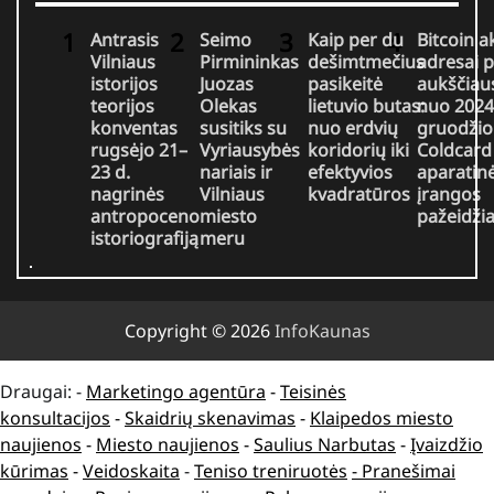
Antrasis
Seimo
Kaip per du
Bitcoin a
Vilniaus
Pirmininkas
dešimtmečius
adresai 
istorijos
Juozas
pasikeitė
aukščiaus
teorijos
Olekas
lietuvio butas:
nuo 2024
konventas
susitiks su
nuo erdvių
gruodžio
rugsėjo 21–
Vyriausybės
koridorių iki
Coldcard
23 d.
nariais ir
efektyvios
aparatin
nagrinės
Vilniaus
kvadratūros
įrangos
antropoceno
miesto
pažeidž
istoriografiją
meru
Copyright © 2026
InfoKaunas
Draugai: -
Marketingo agentūra
-
Teisinės
konsultacijos
-
Skaidrių skenavimas
-
Klaipedos miesto
naujienos
-
Miesto naujienos
-
Saulius Narbutas
-
Įvaizdžio
kūrimas
-
Veidoskaita
-
Teniso treniruotės
- Pranešimai