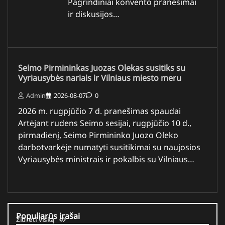
Pagrindiniai konvento pranešimai
ir diskusijos…
Seimo Pirmininkas Juozas Olekas susitiks su
Vyriausybės nariais ir Vilniaus miesto meru
Admin
2026-08-07
0
2026 m. rugpjūčio 7 d. pranešimas spaudai
Artėjant rudens Seimo sesijai, rugpjūčio 10 d.,
pirmadienį, Seimo Pirmininko Juozo Oleko
darbotvarkėje numatyti susitikimai su naujosios
Vyriausybės ministrais ir pokalbis su Vilniaus…
Populiarūs įrašai
Žiūrėti viską