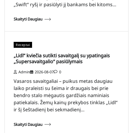
„Swift“ ryšį ir pasiūlyti jį bankams bei kitoms…
Skaityti Daugiau
Receptai
„Lidl“ kviečia sutikti savaitgalį su ypatingais
„Supersavaitgalio“ pasiūlymais
Admin
2026-08-07
0
Vasaros savaitgaliai – puikus metas daugiau
laiko praleisti su šeima ir draugais bei prie
bendro stalo mėgautis gardžiais naminiais
patiekalais. Žemų kainų prekybos tinklas „Lidl“
ir šį šeštadienį bei sekmadienį…
Skaityti Daugiau