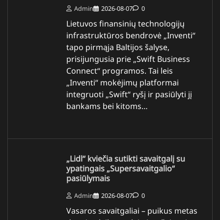
Admin
2026-08-07
0
Lietuvos finansinių technologijų
infrastruktūros bendrovė „Inventi“
tapo pirmąja Baltijos šalyse,
prisijungusia prie „Swift Business
Connect“ programos. Tai leis
„Inventi“ mokėjimų platformai
integruoti „Swift“ ryšį ir pasiūlyti jį
bankams bei kitoms…
„Lidl“ kviečia sutikti savaitgalį su
ypatingais „Supersavaitgalio“
pasiūlymais
Admin
2026-08-07
0
Vasaros savaitgaliai – puikus metas