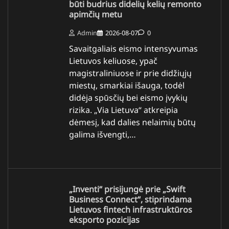
būti budrius didelių kelių remonto
apimčių metu
Admin
2026-08-07
0
Savaitgaliais eismo intensyvumas
Lietuvos keliuose, ypač
magistraliniuose ir prie didžiųjų
miestų, smarkiai išauga, todėl
didėja spūsčių bei eismo įvykių
rizika. „Via Lietuva“ atkreipia
dėmesį, kad dalies nelaimių būtų
galima išvengti,…
„Inventi“ prisijungė prie „Swift
Business Connect“, stiprindama
Lietuvos fintech infrastruktūros
eksporto pozicijas