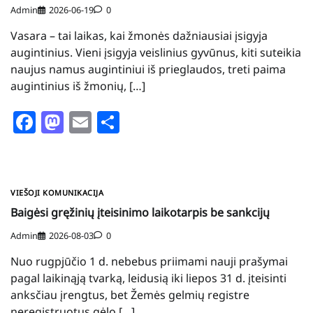
Admin
2026-06-19
0
Vasara – tai laikas, kai žmonės dažniausiai įsigyja
augintinius. Vieni įsigyja veislinius gyvūnus, kiti suteikia
naujus namus augintiniui iš prieglaudos, treti paima
augintinius iš žmonių, […]
Facebook
Mastodon
Email
Share
VIEŠOJI KOMUNIKACIJA
Baigėsi gręžinių įteisinimo laikotarpis be sankcijų
Admin
2026-08-03
0
Nuo rugpjūčio 1 d. nebebus priimami nauji prašymai
pagal laikinąją tvarką, leidusią iki liepos 31 d. įteisinti
anksčiau įrengtus, bet Žemės gelmių registre
neregistruotus gėlo […]