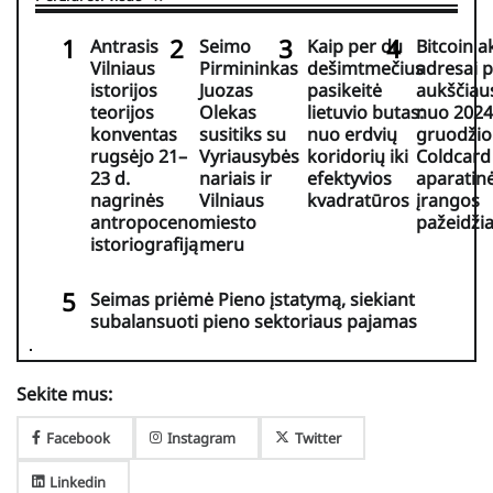
Antrasis
Seimo
Kaip per du
Bitcoin a
Vilniaus
Pirmininkas
dešimtmečius
adresai 
istorijos
Juozas
pasikeitė
aukščiaus
teorijos
Olekas
lietuvio butas:
nuo 2024
konventas
susitiks su
nuo erdvių
gruodžio
rugsėjo 21–
Vyriausybės
koridorių iki
Coldcard
23 d.
nariais ir
efektyvios
aparatin
nagrinės
Vilniaus
kvadratūros
įrangos
antropoceno
miesto
pažeidž
istoriografiją
meru
Seimas priėmė Pieno įstatymą, siekiant
subalansuoti pieno sektoriaus pajamas
Sekite mus:
Facebook
Instagram
Twitter
Linkedin