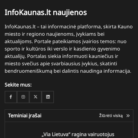
InfoKaunas.lt naujienos
InfoKaunas.lt – tai informacinė platforma, skirta Kauno
miesto ir regiono naujienoms, įvykiams bei
aktualijoms. Portale pateikiamos įvairios temos: nuo
sporto ir kultūros iki verslo ir kasdienio gyvenimo
aktualijų. Portalas siekia informuoti kauniečius ir
miesto svečius apie svarbiausius įvykius, skatinti
bendruomeniškumą bei dalintis naudinga informacija.
Sekite mus:
Facebook
Instagram
Twitter
Linkedin
Teminiai įrašai
Žiūrėti viską
„Via Lietuva“ ragina vairuotojus