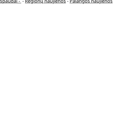
spaudai -
-
Regionų naujienos
-
Palangos naujienos