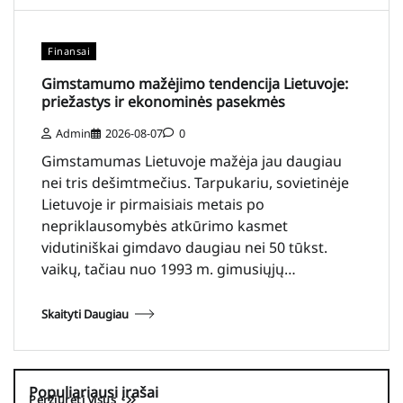
Finansai
Gimstamumo mažėjimo tendencija Lietuvoje:
priežastys ir ekonominės pasekmės
Admin
2026-08-07
0
Gimstamumas Lietuvoje mažėja jau daugiau
nei tris dešimtmečius. Tarpukariu, sovietinėje
Lietuvoje ir pirmaisiais metais po
nepriklausomybės atkūrimo kasmet
vidutiniškai gimdavo daugiau nei 50 tūkst.
vaikų, tačiau nuo 1993 m. gimusiųjų…
Skaityti Daugiau
Populiariausi įrašai
Peržiūrėti visus