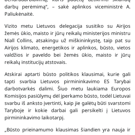
darbų perėmimą“, – sakė aplinkos viceministrė A.
Paliukėnaitė.
Vizito metu Lietuvos delegacija susitiko su Airijos
žemės ūkio, maisto ir jūrų reikalų ministerijos ministru
Niall Collins, atsakingu už miškininkystę, taip pat su
Airijos klimato, energetikos ir aplinkos, būsto, vietos
valdžios ir paveldo bei žemės ūkio, maisto ir jūrų
reikalų institucijų atstovais.
Atskirai aptarti būsto politikos klausimai, kurie gali
tapti svarbia Lietuvos pirmininkavimo ES Tarybai
darbotvarkės dalimi. Šiuo metu laukiama Europos
Komisijos pasiūlymų dėl įperkamo būsto, todėl Lietuvai
svarbu iš anksto įvertinti, kaip jie galėtų būti svarstomi
Taryboje ir kokie darbai gali persikelti į Lietuvos
pirmininkavimo laikotarpį.
„Būsto prieinamumo klausimas šiandien yra nauja ir