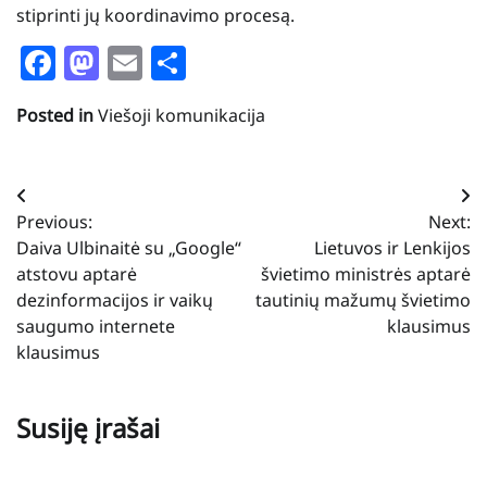
stiprinti jų koordinavimo procesą.
Facebook
Mastodon
Email
Share
Posted in
Viešoji komunikacija
Navigacija
Previous:
Next:
tarp
Daiva Ulbinaitė su „Google“
Lietuvos ir Lenkijos
įrašų
atstovu aptarė
švietimo ministrės aptarė
dezinformacijos ir vaikų
tautinių mažumų švietimo
saugumo internete
klausimus
klausimus
Susiję įrašai