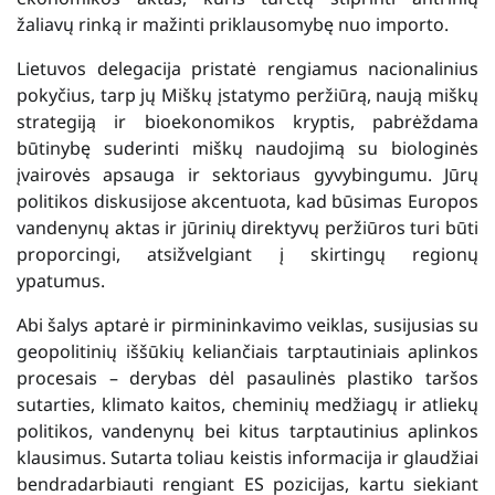
žaliavų rinką ir mažinti priklausomybę nuo importo.
Lietuvos delegacija pristatė rengiamus nacionalinius
pokyčius, tarp jų Miškų įstatymo peržiūrą, naują miškų
strategiją ir bioekonomikos kryptis, pabrėždama
būtinybę suderinti miškų naudojimą su biologinės
įvairovės apsauga ir sektoriaus gyvybingumu. Jūrų
politikos diskusijose akcentuota, kad būsimas Europos
vandenynų aktas ir jūrinių direktyvų peržiūros turi būti
proporcingi, atsižvelgiant į skirtingų regionų
ypatumus.
Abi šalys aptarė ir pirmininkavimo veiklas, susijusias su
geopolitinių iššūkių keliančiais tarptautiniais aplinkos
procesais – derybas dėl pasaulinės plastiko taršos
sutarties, klimato kaitos, cheminių medžiagų ir atliekų
politikos, vandenynų bei kitus tarptautinius aplinkos
klausimus. Sutarta toliau keistis informacija ir glaudžiai
bendradarbiauti rengiant ES pozicijas, kartu siekiant