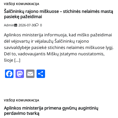
VIEŠOJI KOMUNIKACIJA
Šalčininkų rajono miškuose – stichinės nelaimės mastą
pasiekę pažeidimai
Admin
2026-07-30
0
Aplinkos ministerija informuoja, kad miško pažeidimai
dėl vėjovartų ir vėjalaužų Šalčininkų rajono
savivaldybėje pasiekė stichinės nelaimės miškuose lygį.
Dėl to, vadovaujantis Miškų įstatymo nuostatomis,
šioje […]
Facebook
Mastodon
Email
Share
VIEŠOJI KOMUNIKACIJA
Aplinkos ministerija primena gyvūnų augintinių
perdavimo tvarką