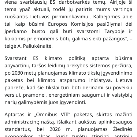
viena svarbiausių ES darbotvarkės temų. Airijoje ši
tema ypač aktuali, todėl jų patirtis mums vertinga
ruošiantis Lietuvos pirmininkavimui. Kalbėjomės apie
tai, kaip būsimi Europos Komisijos pasiūlymai dėl
įperkamo būsto gali būti svarstomi Taryboje ir
kokiomis priemonėmis būtų galima siekti pažangos“, –
teigė A. Paliukėnaitė.
Svarstant ES klimato politiką aptarta būsima
apyvartinių taršos leidimų prekybos sistemos peržiūra,
po 2030 metų planuojamas klimato tikslų įgyvendinimo
paketas bei klimato atsparumo iniciatyva. Lietuva
pabrėžė, kad šie tikslai turi būti derinami su poveikiu
verslui, pramonei, energetiniam saugumui ir valstybių
narių galimybėmis juos įgyvendinti.
Aptartas ir „Omnibus VIII“ paketas, skirtas mažinti
administracinę naštą, išlaikant aukštus aplinkosaugos
standartus, bei 2026 m. planuojamas Žiedinės
ekonomikos aktas, kuris turėtų stiprinti antrinių