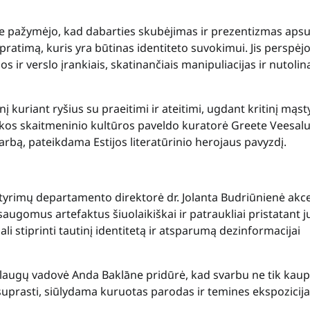
me pažymėjo, kad dabarties skubėjimas ir prezentizmas aps
supratimą, kuris yra būtinas identiteto suvokimui. Jis perspėj
idos ir verslo įrankiais, skatinančiais manipuliacijas ir nutolin
 kuriant ryšius su praeitimi ir ateitimi, ugdant kritinį mąst
tekos skaitmeninio kultūros paveldo kuratorė Greete Veesal
arbą, pateikdama Estijos literatūrinio herojaus pavyzdį.
tyrimų departamento direktorė dr. Jolanta Budriūnienė akc
saugomus artefaktus šiuolaikiškai ir patraukliai pristatant j
i stiprinti tautinį identitetą ir atsparumą dezinformacijai
slaugų vadovė Anda Baklāne pridūrė, kad svarbu ne tik kaup
uprasti, siūlydama kuruotas parodas ir temines ekspozicija