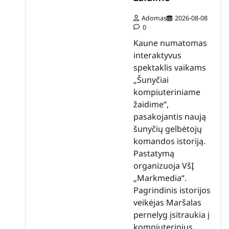
Adomas
2026-08-08
0
Kaune numatomas
interaktyvus
spektaklis vaikams
„Šunyčiai
kompiuteriniame
žaidime“,
pasakojantis naują
šunyčių gelbėtojų
komandos istoriją.
Pastatymą
organizuoja VšĮ
„Markmedia“.
Pagrindinis istorijos
veikėjas Maršalas
pernelyg įsitraukia į
kompiuterinius