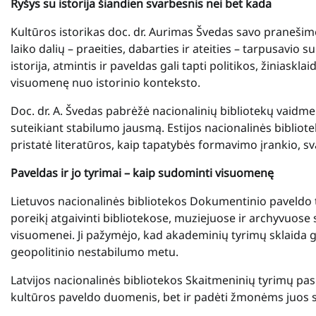
Ryšys su istorija šiandien svarbesnis nei bet kada
Kultūros istorikas doc. dr. Aurimas Švedas savo praneši
laiko dalių – praeities, dabarties ir ateities – tarpusavio 
istorija, atmintis ir paveldas gali tapti politikos, žiniaskla
visuomenę nuo istorinio konteksto.
Doc. dr. A. Švedas pabrėžė nacionalinių bibliotekų vaidmenį
suteikiant stabilumo jausmą. Estijos nacionalinės biblio
pristatė literatūros, kaip tapatybės formavimo įrankio, sv
Paveldas ir jo tyrimai – kaip sudominti visuomenę
Lietuvos nacionalinės bibliotekos Dokumentinio paveldo 
poreikį atgaivinti bibliotekose, muziejuose ir archyvuose 
visuomenei. Ji pažymėjo, kad akademinių tyrimų sklaida gal
geopolitinio nestabilumo metu.
Latvijos nacionalinės bibliotekos Skaitmeninių tyrimų pa
kultūros paveldo duomenis, bet ir padėti žmonėms juos s