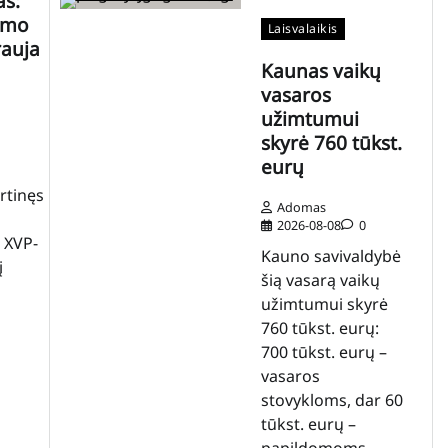
as:
nimo
Laisvalaikis
rauja
Kaunas vaikų
vasaros
užimtumui
skyrė 760 tūkst.
eurų
rtinęs
Adomas
2026-08-08
0
 XVP-
Kauno savivaldybė
į
šią vasarą vaikų
užimtumui skyrė
760 tūkst. eurų:
700 tūkst. eurų –
vasaros
stovykloms, dar 60
tūkst. eurų –
papildomoms