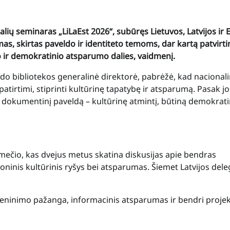
alių seminaras „LiLaEst 2026“, subūręs Lietuvos, Latvijos ir E
s, skirtas paveldo ir identiteto temoms, dar kartą patvirti
o ir demokratinio atsparumo dalies, vaidmenį.
do bibliotekos generalinė direktorė, pabrėžė, kad nacional
atirtimi, stiprinti kultūrinę tapatybę ir atsparumą. Pasak jo
o dokumentinį paveldą – kultūrinę atmintį, būtiną demokrat
mečio, kas dvejus metus skatina diskusijas apie bendras
ioninis kultūrinis ryšys bei atsparumas. Šiemet Latvijos dele
eninimo pažanga, informacinis atsparumas ir bendri projek