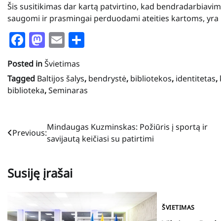
Šis susitikimas dar kartą patvirtino, kad bendradarbiavima
saugomi ir prasmingai perduodami ateities kartoms, yra
Facebook
Mastodon
Email
Share
Posted in
Švietimas
Tagged
Baltijos šalys
,
bendrystė
,
bibliotekos
,
identitetas
,
biblioteka
,
Seminaras
Navigacija
Mindaugas Kuzminskas: Požiūris į sportą ir
Previous:
savijautą keičiasi su patirtimi
tarp
įrašų
Susiję įrašai
ŠVIETIMAS