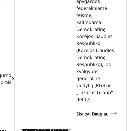
apygardos
,
federaliniame
teisme,
kaltindama
Demokratinę
Korėjos Liaudies
Respubliką
(Korėjos Liaudies
Demokratinę
Respubliką), jos
Žvalgybos
ugumo
generalinę
momis
valdybą (RGB) ir
„Lazarus Group“
dėl 1,5…
Skaityti Daugiau