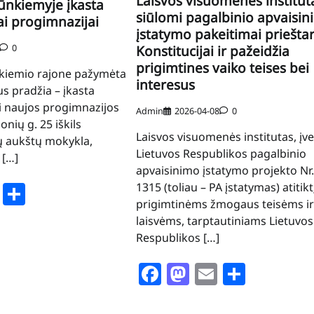
Laisvos visuomenės institut
kūnkiemyje įkasta
siūlomi pagalbinio apvaisi
ai progimnazijai
įstatymo pakeitimai priešta
0
Konstitucijai ir pažeidžia
prigimtines vaiko teises bei
nkiemio rajone pažymėta
interesus
us pradžia – įkasta
i naujos progimnazijos
Admin
2026-04-08
0
onių g. 25 iškils
Laisvos visuomenės institutas, įve
ų aukštų mokykla,
Lietuvos Respublikos pagalbinio
 […]
apvaisinimo įstatymo projekto Nr.
book
stodon
Email
Share
1315 (toliau – PA įstatymas) atitikt
prigimtinėms žmogaus teisėms ir
laisvėms, tarptautiniams Lietuvos
Respublikos […]
Facebook
Mastodon
Email
Share