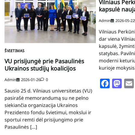
Vilniaus Per
kapsulė nauj
Admin
2026-05-22
Vilniaus Perkū
dar viena Vilnia
kapsulė, žymint
ŠVIETIMAS
statybas. Pavilni
moderni keturi
VU prisijungė prie Pasaulinės
kurioje mokysis
Ukrainos studijų koalicijos
Face
Ma
Admin
2026-01-26
0
Sausio 25 d. Vilniaus universitetas (VU)
pasirašė memorandumą su ne pelno
siekiančia organizacija Ukrainos
Prezidento fondu švietimui, mokslui ir
sportui remti dėl prisijungimo prie
Pasaulinės […]