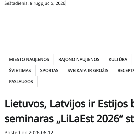
Skip
Šeštadienis, 8 rugpjūčio, 2026
to
content
MIESTO NAUJIENOS
RAJONO NAUJIENOS
KULTŪRA
ŠVIETIMAS
SPORTAS
SVEIKATA IR GROŽIS
RECEPT
PASLAUGOS
Lietuvos, Latvijos ir Estijos
seminaras „LiLaEst 2026“ s
Posted on
2026-06-12