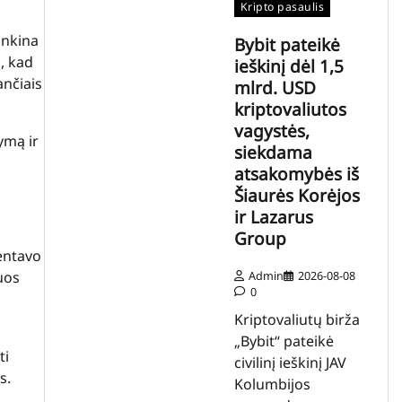
Kripto pasaulis
unkina
Bybit pateikė
o, kad
ieškinį dėl 1,5
ančiais
mlrd. USD
kriptovaliutos
vagystės,
ymą ir
siekdama
u
atsakomybės iš
Šiaurės Korėjos
ir Lazarus
Group
entavo
Admin
2026-08-08
uos
0
Kriptovaliutų birža
„Bybit“ pateikė
ti
civilinį ieškinį JAV
s.
Kolumbijos