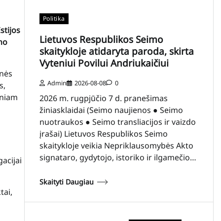
Politika
stijos
Lietuvos Respublikos Seimo
no
skaitykloje atidaryta paroda, skirta
Vyteniui Povilui Andriukaičiui
inės
Admin
2026-08-08
0
s,
iniam
2026 m. rugpjūčio 7 d. pranešimas
žiniasklaidai (Seimo naujienos ● Seimo
nuotraukos ● Seimo transliacijos ir vaizdo
įrašai) Lietuvos Respublikos Seimo
skaitykloje veikia Nepriklausomybės Akto
signataro, gydytojo, istoriko ir ilgamečio…
gacijai
Skaityti Daugiau
tai,