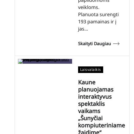
veikloms.
Planuota surengti
193 pamainas ir į
jas…
Skaityti Daugiau
Laisvalaikis
Kaune
planuojamas
interaktyvus
spektaklis
vaikams
„Šunyčiai
kompiuteriniame
žaidime“