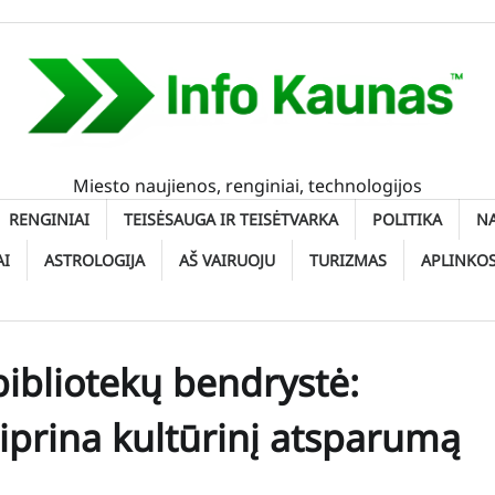
Miesto naujienos, renginiai, technologijos
RENGINIAI
TEISĖSAUGA IR TEISĖTVARKA
POLITIKA
N
AI
ASTROLOGIJA
AŠ VAIRUOJU
TURIZMAS
APLINKO
 bibliotekų bendrystė:
tiprina kultūrinį atsparumą