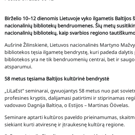
Birželio 10–12 dienomis Lietuvoje vyko ilgametis Baltijos š
nacionalinių bibliotekų bendruomenes. Šių metų susitikima
nacionalinių bibliotekų, kaip svarbios regiono tautiškum
Aušrinė Žilinskienė, Lietuvos nacionalinės Martyno Mažvy
bibliotekos tęsia ilgametę bendrystę, kuri padeda dalytis p
bibliotekos yra ne tik bendruomenių centrai, bet ir saug
atsparumui.
58 metus tęsiama Baltijos kultūrinė bendrystė
„LiLaEst“ seminarai, gyvuojantys 58 metus nuo pat soviet
profesines kryptis, dalijamasi patirtimi ir stiprinamas reg
vadovavo Dagnija Baltiņa, o Estijos – Martinas Öövelas.
Seminare aptarti kultūros paveldo prieinamumas, skaitm
siekiant kurti atviresnę ir įtraukesnę kultūrą regione.