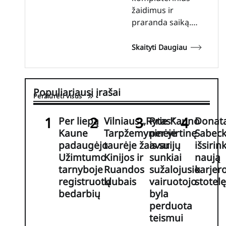
žaidimus ir
praranda saiką.…
Skaityti Daugiau
Populiariausi įrašai
Peržiūrėti visus
Per liepą
Vilniaus „Rytas“
Prie Kauno
Donat
Kaune
Tarpžemyninėje
per virtinę
Sabeck
padaugėjo
taurėje žais su
avarijų
išsirin
Užimtumo
Kinijos ir
sunkiai
naują
tarnyboje
Ruandos
sužalojusio
karjer
registruotų
klubais
vairuotojo
stotelę
bedarbių
byla
perduota
teismui