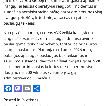
jutiklius, vaizdo stebėjimo kameras ir gaisro aptikimo
įrangą. Tai leidžia operatyviai reaguoti į incidentus ir
sumažina administracinę naštą darbuotojams, nes visą
įrangos priežiūrą ir techninį aptarnavimą atlieka
paslaugų teikėjas.
Nuo praėjusių metų rudens VVK veikia kaip „vienas
langelis“ sostinės švietimo įstaigų administravimo
paslaugoms, teikdama valymo, teritorijos priežiūros ir
saugos paslaugas. Planuojama, kad iki 2026 metų
pabaigos apsaugos paslaugos bus teikiamos ir
saugumo sistemos įdiegtos 62 švietimo įstaigose. VVK
siekia per artimiausius kelerius metus perimti visų
daugiau nei 200 Vilniaus švietimo įstaigų
administravimo rūpesčius.
Facebook
Mastodon
Email
Share
Posted in
Švietimas