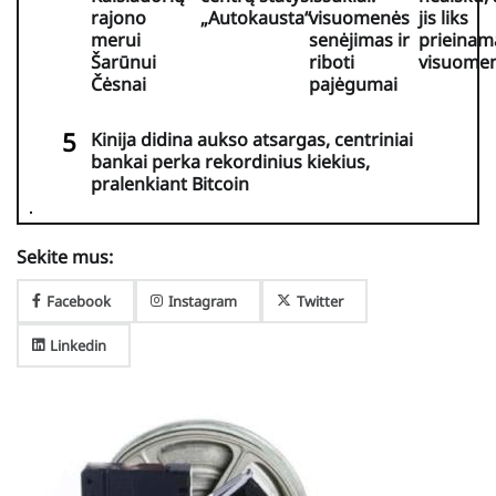
rajono
„Autokausta“
visuomenės
jis liks
merui
senėjimas ir
prieinam
Šarūnui
riboti
visuomen
Čėsnai
pajėgumai
Kinija didina aukso atsargas, centriniai
bankai perka rekordinius kiekius,
pralenkiant Bitcoin
Sekite mus:
Facebook
Instagram
Twitter
Linkedin