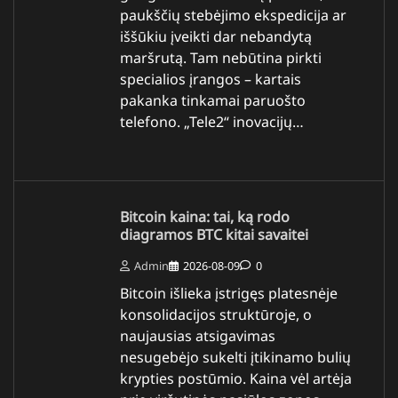
paukščių stebėjimo ekspedicija ar
iššūkiu įveikti dar nebandytą
maršrutą. Tam nebūtina pirkti
specialios įrangos – kartais
pakanka tinkamai paruošto
telefono. „Tele2“ inovacijų…
Bitcoin kaina: tai, ką rodo
diagramos BTC kitai savaitei
Admin
2026-08-09
0
Bitcoin išlieka įstrigęs platesnėje
konsolidacijos struktūroje, o
naujausias atsigavimas
nesugebėjo sukelti įtikinamo bulių
krypties postūmio. Kaina vėl artėja