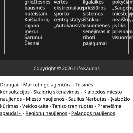
griežtesnės
vertės
ilgalaikės
pokyčia
bausmės
ekstremalaus
priežiūros
„Saugėn
nuteistam
sporto
sistemos
miestelyj
Kaišiadorių
centrą statys
iššūkiai:
neaišku, 
rajono
„Autokausta“
visuomenės
jis liks
merui
senėjimas ir
prieinam
Šarūnui
riboti
visuomen
Čėsnai
pajėgumai
Copyright © 2026
InfoKaunas
Draugai: -
Marketingo agentūra
-
Teisinės
konsultacijos
-
Skaidrių skenavimas
-
Klaipedos miesto
naujienos
-
Miesto naujienos
-
Saulius Narbutas
-
Įvaizdžio
kūrimas
-
Veidoskaita
-
Teniso treniruotės
- Pranešimai
spaudai -
-
Regionų naujienos
-
Palangos naujienos