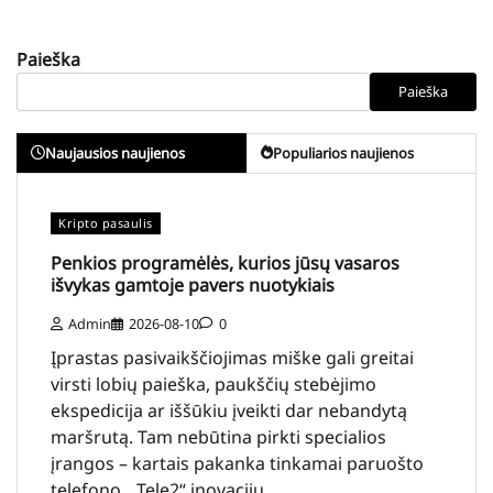
Paieška
Paieška
Naujausios naujienos
Populiarios naujienos
Kripto pasaulis
Penkios programėlės, kurios jūsų vasaros
išvykas gamtoje pavers nuotykiais
Admin
2026-08-10
0
Įprastas pasivaikščiojimas miške gali greitai
virsti lobių paieška, paukščių stebėjimo
ekspedicija ar iššūkiu įveikti dar nebandytą
maršrutą. Tam nebūtina pirkti specialios
įrangos – kartais pakanka tinkamai paruošto
telefono. „Tele2“ inovacijų…