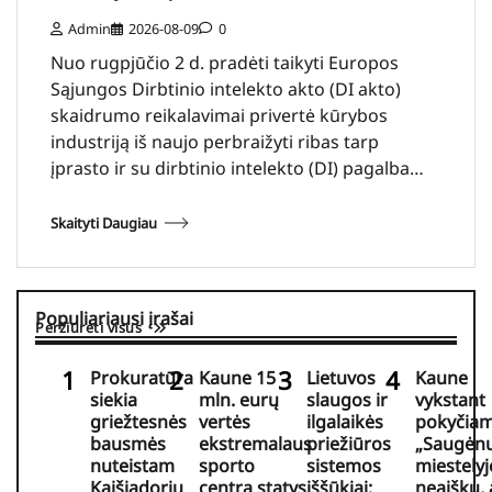
Admin
2026-08-09
0
Nuo rugpjūčio 2 d. pradėti taikyti Europos
Sąjungos Dirbtinio intelekto akto (DI akto)
skaidrumo reikalavimai privertė kūrybos
industriją iš naujo perbraižyti ribas tarp
įprasto ir su dirbtinio intelekto (DI) pagalba…
Skaityti Daugiau
Populiariausi įrašai
Peržiūrėti visus
Prokuratūra
Kaune 15
Lietuvos
Kaune
siekia
mln. eurų
slaugos ir
vykstant
griežtesnės
vertės
ilgalaikės
pokyčia
bausmės
ekstremalaus
priežiūros
„Saugėn
nuteistam
sporto
sistemos
miestelyj
Kaišiadorių
centrą statys
iššūkiai:
neaišku, 