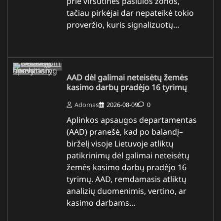
prie viršutinės pasiūlos zonos,
tačiau pirkėjai dar nepateikė tokio
proveržio, kuris signalizuotų…
AAD dėl galimai neteisėtų žemės
kasimo darbų pradėjo 16 tyrimų
Adomas
2026-08-09
0
Aplinkos apsaugos departamentas
(AAD) pranešė, kad po balandį–
birželį visoje Lietuvoje atliktų
patikrinimų dėl galimai neteisėtų
žemės kasimo darbų pradėjo 16
tyrimų. AAD, remdamasis atliktų
analizių duomenimis, vertino, ar
kasimo darbams…