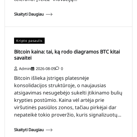
Skaityti Daugiau
Kripto pasaulis
Bitcoin kaina: tai, ką rodo diagramos BTC kitai
savaitei
Admin
2026-08-09
0
Bitcoin išlieka įstrigęs platesnėje
konsolidacijos struktūroje, o naujausias
atsigavimas nesugebėjo sukelti įtikinamo bulių
krypties postūmio. Kaina vėl artėja prie
viršutinės pasiūlos zonos, tačiau pirkėjai dar
nepateikė tokio proveržio, kuris signalizuotų…
Skaityti Daugiau