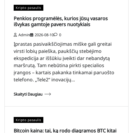
Kripto pasaulis
Penkios programėlės, kurios jūsų vasaros
išvykas gamtoje pavers nuotykiais
Admin
2026-08-10
0
Įprastas pasivaikščiojimas miške gali greitai
virsti lobių paieška, paukščių stebėjimo
ekspedicija ar iššūkiu įveikti dar nebandytą
maršrutą. Tam nebūtina pirkti specialios
įrangos – kartais pakanka tinkamai paruošto
telefono. „Tele2“ inovacijų…
Skaityti Daugiau
Kripto pasaulis
Bitcoin kaina: tai, ką rodo diagramos BTC kitai