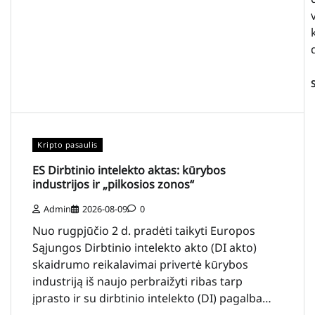
Kripto pasaulis
ES Dirbtinio intelekto aktas: kūrybos
industrijos ir „pilkosios zonos“
Admin
2026-08-09
0
Nuo rugpjūčio 2 d. pradėti taikyti Europos
Sąjungos Dirbtinio intelekto akto (DI akto)
skaidrumo reikalavimai privertė kūrybos
industriją iš naujo perbraižyti ribas tarp
įprasto ir su dirbtinio intelekto (DI) pagalba…