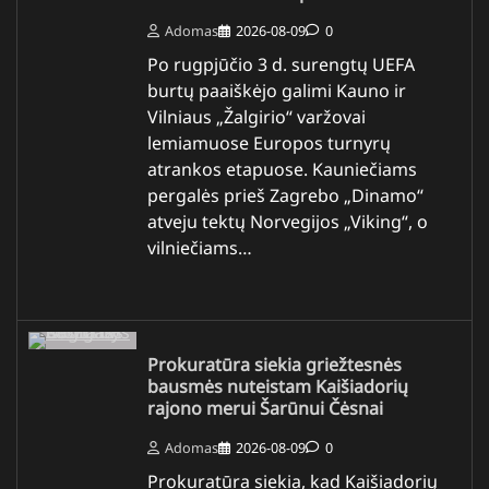
Adomas
2026-08-09
0
Po rugpjūčio 3 d. surengtų UEFA
burtų paaiškėjo galimi Kauno ir
Vilniaus „Žalgirio“ varžovai
lemiamuose Europos turnyrų
atrankos etapuose. Kauniečiams
pergalės prieš Zagrebo „Dinamo“
atveju tektų Norvegijos „Viking“, o
vilniečiams…
Prokuratūra siekia griežtesnės
bausmės nuteistam Kaišiadorių
rajono merui Šarūnui Čėsnai
Adomas
2026-08-09
0
Prokuratūra siekia, kad Kaišiadorių