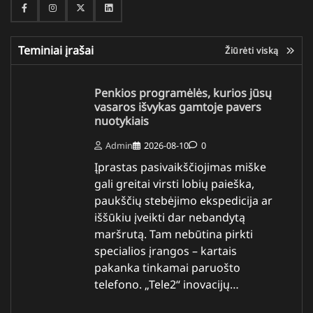
Facebook
Instagram
Twitter
Linkedin
Teminiai įrašai
Žiūrėti viską
Penkios programėlės, kurios jūsų
vasaros išvykas gamtoje pavers
nuotykiais
Admin
2026-08-10
0
Įprastas pasivaikščiojimas miške
gali greitai virsti lobių paieška,
paukščių stebėjimo ekspedicija ar
iššūkiu įveikti dar nebandytą
maršrutą. Tam nebūtina pirkti
specialios įrangos – kartais
pakanka tinkamai paruošto
telefono. „Tele2“ inovacijų…