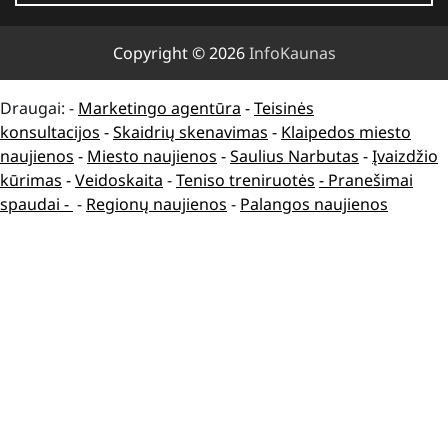
Copyright © 2026
InfoKaunas
Draugai: -
Marketingo agentūra
-
Teisinės
konsultacijos
-
Skaidrių skenavimas
-
Klaipedos miesto
naujienos
-
Miesto naujienos
-
Saulius Narbutas
-
Įvaizdžio
kūrimas
-
Veidoskaita
-
Teniso treniruotės
- Pranešimai
spaudai -
-
Regionų naujienos
-
Palangos naujienos