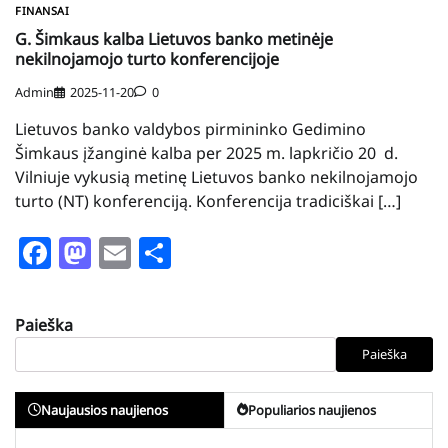
FINANSAI
G. Šimkaus kalba Lietuvos banko metinėje
nekilnojamojo turto konferencijoje
Admin
2025-11-20
0
Lietuvos banko valdybos pirmininko Gedimino
Šimkaus įžanginė kalba per 2025 m. lapkričio 20 d.
Vilniuje vykusią metinę Lietuvos banko nekilnojamojo
turto (NT) konferenciją. Konferencija tradiciškai […]
Facebook
Mastodon
Email
Share
Paieška
Paieška
Naujausios naujienos
Populiarios naujienos