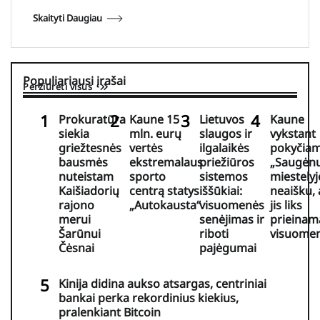
Skaityti Daugiau
Populiariausi įrašai
Peržiūrėti visus
Prokuratūra
Kaune 15
Lietuvos
Kaune
siekia
mln. eurų
slaugos ir
vykstant
griežtesnės
vertės
ilgalaikės
pokyčia
bausmės
ekstremalaus
priežiūros
„Saugėn
nuteistam
sporto
sistemos
miestelyj
Kaišiadorių
centrą statys
iššūkiai:
neaišku, 
rajono
„Autokausta“
visuomenės
jis liks
merui
senėjimas ir
prieinam
Šarūnui
riboti
visuomen
Čėsnai
pajėgumai
Kinija didina aukso atsargas, centriniai
bankai perka rekordinius kiekius,
pralenkiant Bitcoin