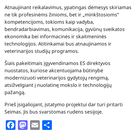
Atnaujinant reikalavimus, ypatingas dėmesys skiriamas
ne tik profesinėms žinioms, bet ir „minkštosioms“
kompetencijoms, tokioms kaip vadyba,
bendradarbiavimas, komunikacija, gyvūnų sveikatos
ekonomika bei informacinės ir skaitmeninės
technologijos. Atitinkamai bus atnaujinamos ir
veterinarijos studijų programos.
Šiais pakeitimais įgyvendinamos ES direktyvos
nuostatos, kuriose akcentuojama būtinybė
modernizuoti veterinarijos gydytojų rengimą,
atsižvelgiant į nuolatinę mokslo ir technologijų
pažangą.
Prieš įsigaliojant, įstatymo projektui dar turi pritarti
Seimas. Jis bus svarstomas rudens sesijoje.
Facebook
Mastodon
Email
Share