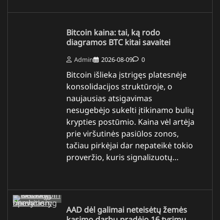
Bitcoin kaina: tai, ką rodo
diagramos BTC kitai savaitei
Admin
2026-08-09
0
Bitcoin išlieka įstrigęs platesnėje
konsolidacijos struktūroje, o
naujausias atsigavimas
nesugebėjo sukelti įtikinamo bulių
krypties postūmio. Kaina vėl artėja
prie viršutinės pasiūlos zonos,
tačiau pirkėjai dar nepateikė tokio
proveržio, kuris signalizuotų…
AAD dėl galimai neteisėtų žemės
kasimo darbų pradėjo 16 tyrimų