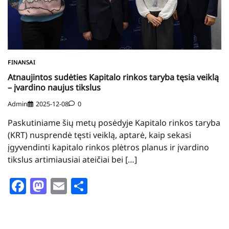
FINANSAI
Atnaujintos sudėties Kapitalo rinkos taryba tęsia veiklą
– įvardino naujus tikslus
Admin
2025-12-08
0
Paskutiniame šių metų posėdyje Kapitalo rinkos taryba
(KRT) nusprendė tęsti veiklą, aptarė, kaip sekasi
įgyvendinti kapitalo rinkos plėtros planus ir įvardino
tikslus artimiausiai ateičiai bei […]
Facebook
Mastodon
Email
Share