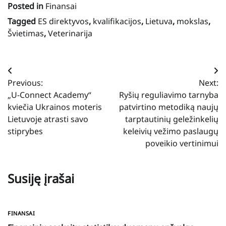
Posted in
Finansai
Tagged
ES direktyvos
,
kvalifikacijos
,
Lietuva
,
mokslas
,
Švietimas
,
Veterinarija
Navigacija
Previous:
Next:
tarp
„U-Connect Academy“
Ryšių reguliavimo tarnyba
įrašų
kviečia Ukrainos moteris
patvirtino metodiką naujų
Lietuvoje atrasti savo
tarptautinių geležinkelių
stiprybes
keleivių vežimo paslaugų
poveikio vertinimui
Susiję įrašai
FINANSAI