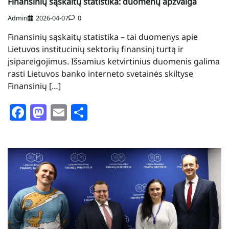
Finansinių sąskaitų statistika: duomenų apžvalga
Admin
2026-04-07
0
Finansinių sąskaitų statistika – tai duomenys apie
Lietuvos institucinių sektorių finansinį turtą ir
įsipareigojimus. Išsamius ketvirtinius duomenis galima
rasti Lietuvos banko interneto svetainės skiltyse
Finansinių […]
Facebook
Mastodon
Email
Share