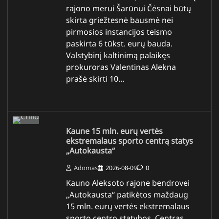
rajono merui Šarūnui Čėsnai būtų
skirta griežtesnė bausmė nei
pirmosios instancijos teismo
paskirta 6 tūkst. eurų bauda.
Valstybinį kaltinimą palaikęs
prokuroras Valentinas Alekna
prašė skirti 10…
Kaune 15 mln. eurų vertės
ekstremalaus sporto centrą statys
„Autokausta“
Adomas
2026-08-09
0
Kauno Aleksoto rajone bendrovei
„Autokausta“ patikėtos maždaug
15 mln. eurų vertės ekstremalaus
sporto centro statybos. Centras