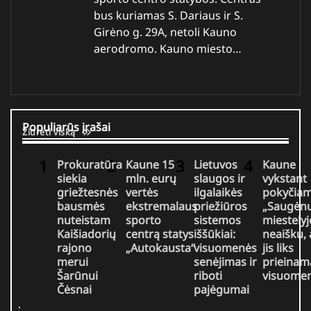
bus kuriamas S. Dariaus ir S.
Girėno g. 29A, netoli Kauno
aerodromo. Kauno miesto…
Populiarūs įrašai
Žiūrėti viską
Prokuratūra
Kaune 15
Lietuvos
Kaune
siekia
mln. eurų
slaugos ir
vykstant
griežtesnės
vertės
ilgalaikės
pokyčia
bausmės
ekstremalaus
priežiūros
„Saugėn
nuteistam
sporto
sistemos
miestelyj
Kaišiadorių
centrą statys
iššūkiai:
neaišku, 
rajono
„Autokausta“
visuomenės
jis liks
merui
senėjimas ir
prieinam
Šarūnui
riboti
visuomen
Čėsnai
pajėgumai