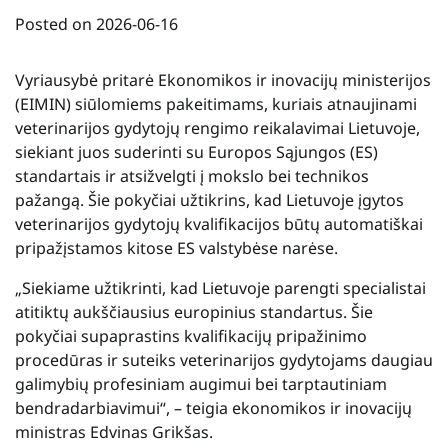
Posted on
2026-06-16
Vyriausybė pritarė Ekonomikos ir inovacijų ministerijos
(EIMIN) siūlomiems pakeitimams, kuriais atnaujinami
veterinarijos gydytojų rengimo reikalavimai Lietuvoje,
siekiant juos suderinti su Europos Sąjungos (ES)
standartais ir atsižvelgti į mokslo bei technikos
pažangą. Šie pokyčiai užtikrins, kad Lietuvoje įgytos
veterinarijos gydytojų kvalifikacijos būtų automatiškai
pripažįstamos kitose ES valstybėse narėse.
„Siekiame užtikrinti, kad Lietuvoje parengti specialistai
atitiktų aukščiausius europinius standartus. Šie
pokyčiai supaprastins kvalifikacijų pripažinimo
procedūras ir suteiks veterinarijos gydytojams daugiau
galimybių profesiniam augimui bei tarptautiniam
bendradarbiavimui“, – teigia ekonomikos ir inovacijų
ministras Edvinas Grikšas.