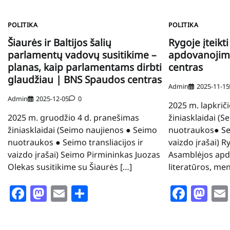
POLITIKA
POLITIKA
Šiaurės ir Baltijos šalių
Rygoje įteikt
parlamentų vadovų susitikime –
apdovanojim
planas, kaip parlamentams dirbti
centras
glaudžiau | BNS Spaudos centras
Admin
2025-11-15
Admin
2025-12-05
0
2025 m. lapkrič
2025 m. gruodžio 4 d. pranešimas
žiniasklaidai (
žiniasklaidai (Seimo naujienos ● Seimo
nuotraukos● Sei
nuotraukos ● Seimo transliacijos ir
vaizdo įrašai) Ry
vaizdo įrašai) Seimo Pirmininkas Juozas
Asamblėjos apd
Olekas susitikime su Šiaurės […]
literatūros, men
Facebook
Mastodon
Email
Share
Face
Ma