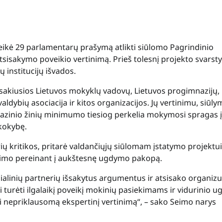
teikė 29 parlamentarų prašymą atlikti siūlomo Pagrindinio
tsisakymo poveikio vertinimą. Prieš tolesnį projekto svars
 institucijų išvados.
išsakiusios Lietuvos mokyklų vadovų, Lietuvos progimnazijų,
aldybių asociacija ir kitos organizacijos. Jų vertinimu, siūly
azinio žinių minimumo tiesiog perkelia mokymosi spragas į
 kokybę.
ių kritikos, pritarė valdančiųjų siūlomam įstatymo projektui
lavimo pereinant į aukštesnę ugdymo pakopą.
ocialinių partnerių išsakytus argumentus ir atsisako organizu
 turėti ilgalaikį poveikį mokinių pasiekimams ir vidurinio 
i nepriklausomą ekspertinį vertinimą“, – sako Seimo narys