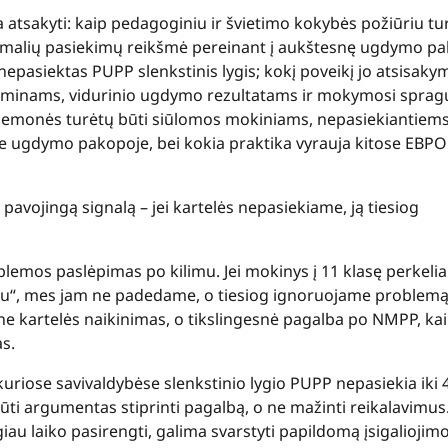
atsakyti: kaip pedagoginiu ir švietimo kokybės požiūriu tu
inimalių pasiekimų reikšmė pereinant į aukštesnę ugdymo p
pasiektas PUPP slenkstinis lygis; kokį poveikį jo atsisaky
aminams, vidurinio ugdymo rezultatams ir mokymosi sprag
 priemonės turėtų būti siūlomos mokiniams, nepasiekiantiem
je ugdymo pakopoje, bei kokia praktika vyrauja kitose EBPO
 pavojingą signalą – jei kartelės nepasiekiame, ją tiesiog
blemos paslėpimas po kilimu. Jei mokinys į 11 klasę perkel
oliau“, mes jam ne padedame, o tiesiog ignoruojame problemą
 ne kartelės naikinimas, o tikslingesnė pagalba po NMPP, kai
as.
uriose savivaldybėse slenkstinio lygio PUPP nepasiekia iki 
būti argumentas stiprinti pagalbą, o ne mažinti reikalavimus.
iau laiko pasirengti, galima svarstyti papildomą įsigaliojim