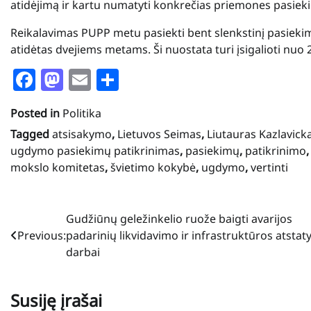
atidėjimą ir kartu numatyti konkrečias priemones pasieki
Reikalavimas PUPP metu pasiekti bent slenkstinį pasiekim
atidėtas dvejiems metams. Ši nuostata turi įsigalioti nuo 
Facebook
Mastodon
Email
Share
Posted in
Politika
Tagged
atsisakymo
,
Lietuvos Seimas
,
Liutauras Kazlavick
ugdymo pasiekimų patikrinimas
,
pasiekimų
,
patikrinimo
mokslo komitetas
,
švietimo kokybė
,
ugdymo
,
vertinti
Navigacija
Gudžiūnų geležinkelio ruože baigti avarijos
Previous:
padarinių likvidavimo ir infrastruktūros atsta
tarp
darbai
įrašų
Susiję įrašai