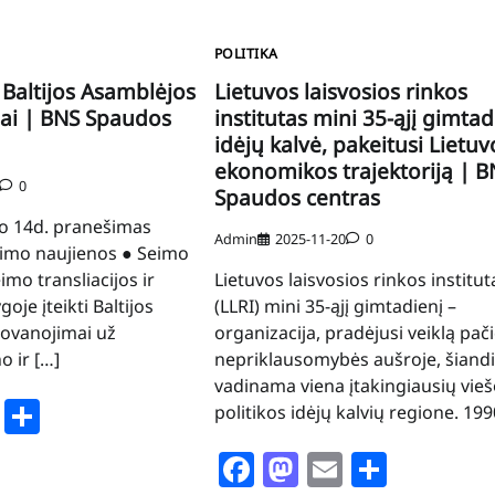
POLITIKA
i Baltijos Asamblėjos
Lietuvos laisvosios rinkos
ai | BNS Spaudos
institutas mini 35-ąjį gimtad
idėjų kalvė, pakeitusi Lietuv
ekonomikos trajektoriją | B
0
Spaudos centras
io 14d. pranešimas
Admin
2025-11-20
0
Seimo naujienos ● Seimo
mo transliacijos ir
Lietuvos laisvosios rinkos institut
goje įteikti Baltijos
(LLRI) mini 35-ąjį gimtadienį –
ovanojimai už
organizacija, pradėjusi veiklą pači
o ir […]
nepriklausomybės aušroje, šiand
vadinama viena įtakingiausių vieš
book
stodon
Email
Share
politikos idėjų kalvių regione. 199
Facebook
Mastodon
Email
Share