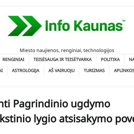
Miesto naujienos, renginiai, technologijos
RENGINIAI
TEISĖSAUGA IR TEISĖTVARKA
POLITIKA
N
AI
ASTROLOGIJA
AŠ VAIRUOJU
TURIZMAS
APLINKO
inti Pagrindinio ugdymo
stinio lygio atsisakymo pove