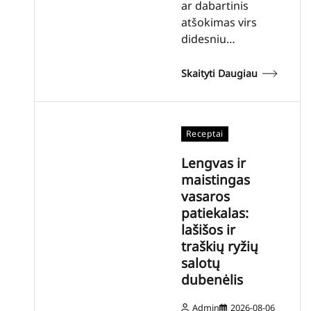
ar dabartinis
atšokimas virs
didesniu…
Skaityti Daugiau
Receptai
Lengvas ir
maistingas
vasaros
patiekalas:
lašišos ir
traškių ryžių
salotų
dubenėlis
Admin
2026-08-06