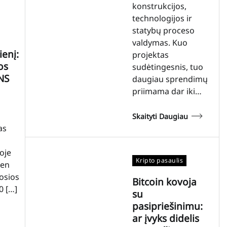
konstrukcijos,
technologijos ir
statybų proceso
valdymas. Kuo
ienį:
projektas
os
sudėtingesnis, tuo
NS
daugiau sprendimų
priimama dar iki…
Skaityti Daugiau
as
oje
Kripto pasaulis
ien
osios
Bitcoin kovoja
0 […]
su
pasipriešinimu:
ar įvyks didelis