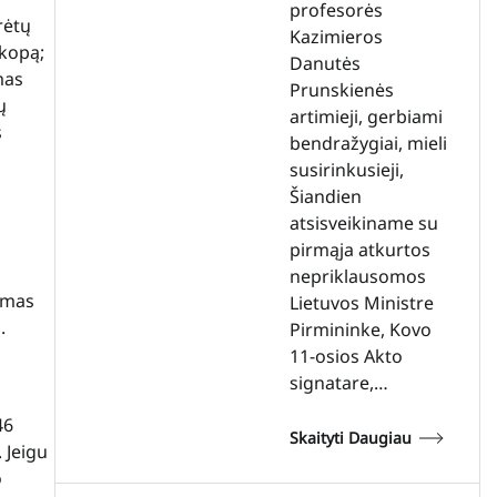
profesorės
rėtų
Kazimieros
akopą;
Danutės
mas
Prunskienės
ų
artimieji, gerbiami
s
bendražygiai, mieli
susirinkusieji,
Šiandien
atsisveikiname su
pirmąja atkurtos
nepriklausomos
iamas
Lietuvos Ministre
.
Pirmininke, Kovo
11-osios Akto
signatare,…
46
Skaityti Daugiau
 Jeigu
o