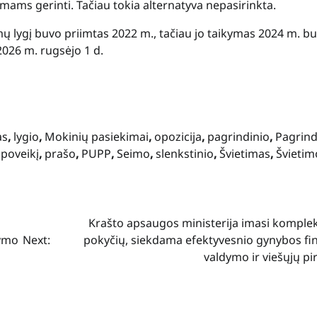
mams gerinti. Tačiau tokia alternatyva nepasirinkta.
ų lygį buvo priimtas 2022 m., tačiau jo taikymas 2024 m. b
2026 m. rugsėjo 1 d.
as
,
lygio
,
Mokinių pasiekimai
,
opozicija
,
pagrindinio
,
Pagrind
,
poveikį
,
prašo
,
PUPP
,
Seimo
,
slenkstinio
,
Švietimas
,
Švietim
Krašto apsaugos ministerija imasi komplek
tymo
Next:
pokyčių, siekdama efektyvesnio gynybos fi
valdymo ir viešųjų p