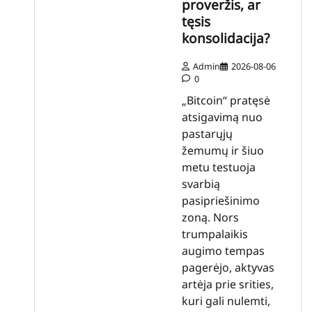
proveržis, ar
tęsis
konsolidacija?
Admin
2026-08-06
0
„Bitcoin“ pratęsė
atsigavimą nuo
pastarųjų
žemumų ir šiuo
metu testuoja
svarbią
pasipriešinimo
zoną. Nors
trumpalaikis
augimo tempas
pagerėjo, aktyvas
artėja prie srities,
kuri gali nulemti,