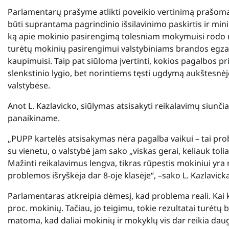
Parlamentarų prašyme atlikti poveikio vertinimą prašoma 
būti suprantama pagrindinio išsilavinimo paskirtis ir m
ką apie mokinio pasirengimą tolesniam mokymuisi rodo ne
turėtų mokinių pasirengimui valstybiniams brandos egz
kaupimuisi. Taip pat siūloma įvertinti, kokios pagalbos
slenkstinio lygio, bet norintiems tęsti ugdymą aukštesnė
valstybėse.
Anot L. Kazlavicko, siūlymas atsisakyti reikalavimų siunčia
panaikiname.
„PUPP kartelės atsisakymas nėra pagalba vaikui – tai pro
su vienetu, o valstybė jam sako „viskas gerai, keliauk t
Mažinti reikalavimus lengva, tikras rūpestis mokiniui yra
problemos išryškėja dar 8-oje klasėje“, –sako L. Kazlavick
Parlamentaras atkreipia dėmesį, kad problema reali. Kai k
proc. mokinių. Tačiau, jo teigimu, tokie rezultatai turėtų 
matoma, kad daliai mokinių ir mokyklų vis dar reikia daug