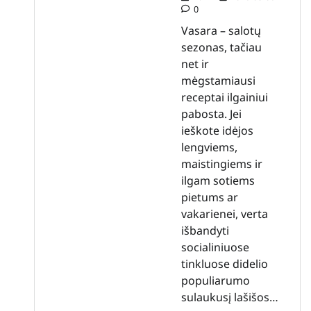
0
Vasara – salotų
sezonas, tačiau
net ir
mėgstamiausi
receptai ilgainiui
pabosta. Jei
ieškote idėjos
lengviems,
maistingiems ir
ilgam sotiems
pietums ar
vakarienei, verta
išbandyti
socialiniuose
tinkluose didelio
populiarumo
sulaukusį lašišos…