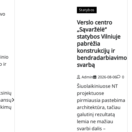
Statybos
uvo
Verslo centro
„Sąvaržėlė“
statybos Vilniuje
pabrėžia
konstrukcijų ir
inio
bendradarbiavimo
o ir
svarbą
Admin
2026-08-06
0
Šiuolaikiniuose NT
sinių
projektuose
nansų
pirmiausia pastebima
irkimų
architektūra, tačiau
galutinį rezultatą
lemia ne mažiau
svarbi dalis –