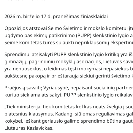
2026 m. birželio 17 d. pranešimas žiniasklaidai
Opozicijos atstovai Seimo Švietimo ir mokslo komitetui į
ugdymo pasiekimų patikrinimo (PUPP) slenkstinio lygio a
Seime komitetas turės sulaukti nepriklausomų ekspertinių
Sprendimui atsisakyti PUPP slenkstinio lygio kritiką yra 
gimnazijų, pagrindinių mokyklų asociacijos, Lietuvos saviv
yra nenuoseklus, o leidimas tęsti mokymąsi nepasiekus b
aukštesnę pakopą ir prieštarauja siekiui gerinti švietimo
Praėjusią savaitę Vyriausybė, nepaisant socialinių partner
kuriuo siekiama atsisakyti PUPP slenkstinio lygio reika
„Tiek ministerija, tiek komitetas kol kas neatsižvelgia į s
platesnius klausymus. Kadangi siūlomas reguliavimas gali
kokybei, ieškant geriausio galimo sprendimo būtina gaut
Liutauras Kazlavickas.