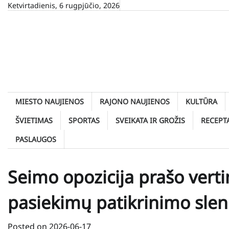
Skip
Ketvirtadienis, 6 rugpjūčio, 2026
to
content
MIESTO NAUJIENOS
RAJONO NAUJIENOS
KULTŪRA
ŠVIETIMAS
SPORTAS
SVEIKATA IR GROŽIS
RECEPT
PASLAUGOS
Seimo opozicija prašo vert
pasiekimų patikrinimo slenk
Posted on
2026-06-17