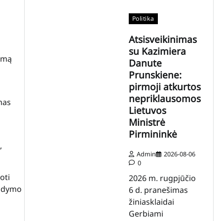
Politika
Atsisveikinimas
su Kazimiera
tymą
Danute
Prunskiene:
pirmoji atkurtos
nepriklausomos
mas
Lietuvos
Ministrė
Pirmininkė
,
Admin
2026-08-06
0
oti
2026 m. rugpjūčio
ugdymo
6 d. pranešimas
žiniasklaidai
Gerbiami