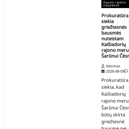
Kauno rajono
naujienos
Prokuratūra
siekia
griežtesnės
bausmės
nuteistam
Kaišiadorių
rajono meru
Šarūnui Čės
Adomas
2026-08-09
Prokuratūra
siekia, kad
Kaišiadorių
rajono meru
Šarūnui Čės
būtų skirta
griežtesnė
bausmė nei