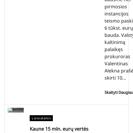
pirmosios
instancijos
teismo paski
6 tūkst. eurų
bauda. Valst
kaltinimą
palaikęs
prokuroras
Valentinas
Alekna praš
skirti 10…
Skaityti Daugia
Laisvalaikis
Kaune 15 mln. eurų vertės