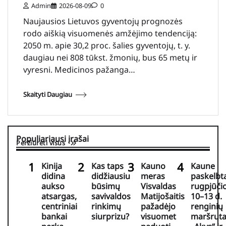
Admin
2026-08-09
0
Naujausios Lietuvos gyventojų prognozės
rodo aiškią visuomenės amžėjimo tendenciją:
2050 m. apie 30,2 proc. šalies gyventojų, t. y.
daugiau nei 808 tūkst. žmonių, bus 65 metų ir
vyresni. Medicinos pažanga…
Skaityti Daugiau
Populiariausi įrašai
Peržiūrėti visus
Kinija
Kas taps
Kauno
Kaune
didina
didžiausiu
meras
paskelbt
aukso
būsimų
Visvaldas
rugpjūči
atsargas,
savivaldos
Matijošaitis
10–13 d.
centriniai
rinkimų
pažadėjo
renginių
bankai
siurprizu?
visuomet
maršruta