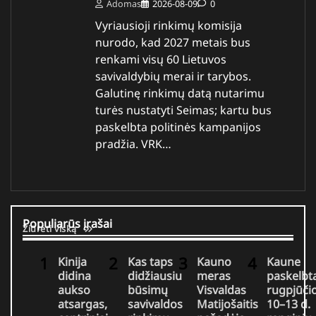
Adomas
2026-08-09
0
Vyriausioji rinkimų komisija
nurodo, kad 2027 metais bus
renkami visų 60 Lietuvos
savivaldybių merai ir tarybos.
Galutinę rinkimų datą nutarimu
turės nustatyti Seimas; kartu bus
paskelbta politinės kampanijos
pradžia. VRK…
Populiarūs įrašai
Žiūrėti viską
Kinija
Kas taps
Kauno
Kaune
didina
didžiausiu
meras
paskelbt
aukso
būsimų
Visvaldas
rugpjūči
atsargas,
savivaldos
Matijošaitis
10–13 d.