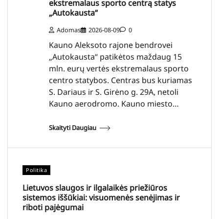
ekstremalaus sporto centrą statys
„Autokausta“
Adomas
2026-08-09
0
Kauno Aleksoto rajone bendrovei
„Autokausta“ patikėtos maždaug 15
mln. eurų vertės ekstremalaus sporto
centro statybos. Centras bus kuriamas
S. Dariaus ir S. Girėno g. 29A, netoli
Kauno aerodromo. Kauno miesto…
Skaityti Daugiau
Politika
Lietuvos slaugos ir ilgalaikės priežiūros
sistemos iššūkiai: visuomenės senėjimas ir
riboti pajėgumai