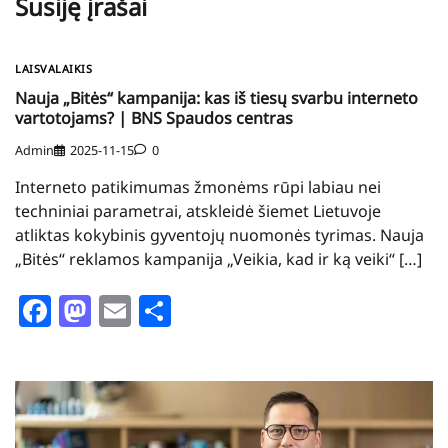
Susiję įrašai
LAISVALAIKIS
Nauja „Bitės“ kampanija: kas iš tiesų svarbu interneto
vartotojams? | BNS Spaudos centras
Admin
2025-11-15
0
Interneto patikimumas žmonėms rūpi labiau nei
techniniai parametrai, atskleidė šiemet Lietuvoje
atliktas kokybinis gyventojų nuomonės tyrimas. Nauja
„Bitės“ reklamos kampanija „Veikia, kad ir ką veiki“ […]
Facebook
Mastodon
Email
Share