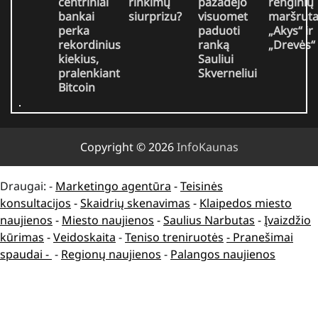
centriniai
rinkimų
pažadėjo
renginių
bankai
siurprizu?
visuomet
maršruta
perka
paduoti
„Akys“ ir
rekordinius
ranką
„Drevės“
kiekius,
Sauliui
pralenkiant
Skverneliui
Bitcoin
Copyright © 2026
InfoKaunas
Draugai: -
Marketingo agentūra
-
Teisinės
konsultacijos
-
Skaidrių skenavimas
-
Klaipedos miesto
naujienos
-
Miesto naujienos
-
Saulius Narbutas
-
Įvaizdžio
kūrimas
-
Veidoskaita
-
Teniso treniruotės
- Pranešimai
spaudai -
-
Regionų naujienos
-
Palangos naujienos