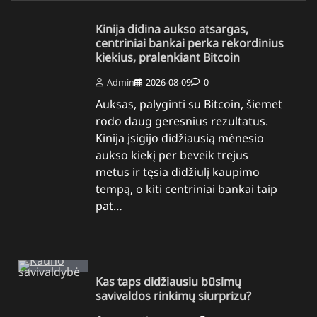
Kinija didina aukso atsargas,
centriniai bankai perka rekordinius
kiekius, pralenkiant Bitcoin
Admin
2026-08-09
0
Auksas, palyginti su Bitcoin, šiemet
rodo daug geresnius rezultatus.
Kinija įsigijo didžiausią mėnesio
aukso kiekį per beveik trejus
metus ir tęsia didžiulį kaupimo
tempą, o kiti centriniai bankai taip
pat…
Kas taps didžiausiu būsimų
savivaldos rinkimų siurprizu?