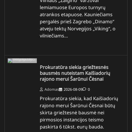
Vilniaus „Žalgirio“ varžovai
lemiamuose Europos turnyrų
atrankos etapuose. Kauniečiams
pergalės prieš Zagrebo „Dinamo“
atveju tektų Norvegijos „Viking“, o
vilniečiams…
Prokuratūra siekia griežtesnės
bausmės nuteistam Kaišiadorių
rajono merui Šarūnui Čėsnai
Adomas
2026-08-09
0
Prokuratūra siekia, kad Kaišiadorių
rajono merui Šarūnui Čėsnai būtų
skirta griežtesnė bausmė nei
pirmosios instancijos teismo
paskirta 6 tūkst. eurų bauda.