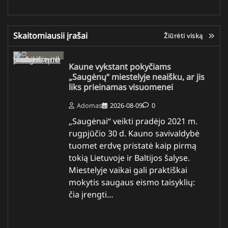
Skaitomiausii įrašai
Žiūrėti viską
Kaune vykstant pokyčiams
„Saugėnų“ miestelyje neaišku, ar jis
liks prieinamas visuomenei
Adomas
2026-08-09
0
„Saugėnai“ veikti pradėjo 2021 m.
rugpjūčio 30 d. Kauno savivaldybė
tuomet erdvę pristatė kaip pirmą
tokią Lietuvoje ir Baltijos šalyse.
Miestelyje vaikai gali praktiškai
mokytis saugaus eismo taisyklių:
čia įrengti…