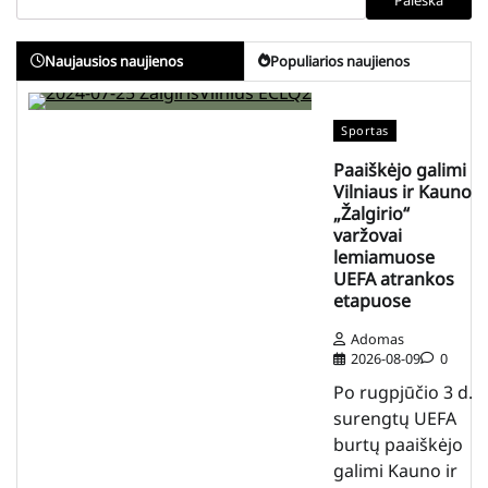
Paieška
Naujausios naujienos
Populiarios naujienos
Sportas
Paaiškėjo galimi
Vilniaus ir Kauno
„Žalgirio“
varžovai
lemiamuose
UEFA atrankos
etapuose
Adomas
2026-08-09
0
Po rugpjūčio 3 d.
surengtų UEFA
burtų paaiškėjo
galimi Kauno ir