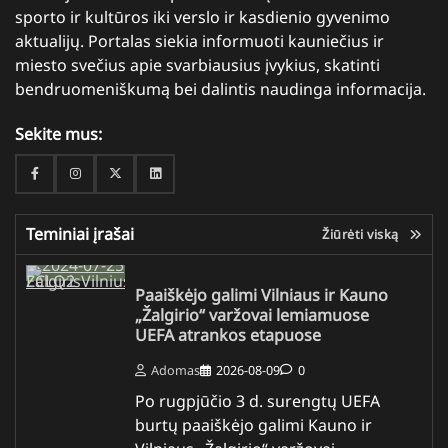
sporto ir kultūros iki verslo ir kasdienio gyvenimo
aktualijų. Portalas siekia informuoti kauniečius ir
miesto svečius apie svarbiausius įvykius, skatinti
bendruomeniškumą bei dalintis naudinga informacija.
Sekite mus:
Facebook
Instagram
Twitter
Linkedin
Teminiai įrašai
Žiūrėti viską
Paaiškėjo galimi Vilniaus ir Kauno
„Žalgirio“ varžovai lemiamuose
UEFA atrankos etapuose
Adomas
2026-08-09
0
Po rugpjūčio 3 d. surengtų UEFA
burtų paaiškėjo galimi Kauno ir