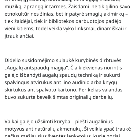
muziką, aprangą ir tarmes. Žaisdami ne tik gilino savo
etnokultūrines žinias, bet ir patyrė smagių akimirkų –
tiek žaidėjai, tiek ir bibliotekos darbuotojos padėjo
vieni kitiems, todėl veikla vyko linksmai, dinamiškai ir
įtraukiančiai.
Didelio susidomėjimo sulaukė kūrybinės dirbtuvės
„Augalų antspaudų magija“. Čia kiekvienas norintis
galėjo išbandyti augalų spaudų techniką ir sukurti
spalvingus atvirukus ant lino audinio arba knygų
skirtukus ant spalvoto kartono. Per kelias valandas
buvo sukurta beveik šimtas originalių darbelių.
Vaikai galėjo užsiimti kūryba – piešti augalinius
motyvus ant natūralių akmenukų. Ši veikla ypač traukė
pačius mažiausius šventės lankytojus, kurie noriai