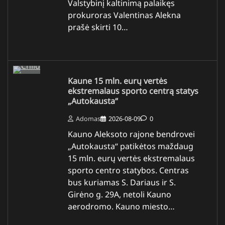
Valstybinį kaltinimą palaikęs
prokuroras Valentinas Alekna
prašė skirti 10…
Kaune 15 mln. eurų vertės
ekstremalaus sporto centrą statys
„Autokausta“
Adomas
2026-08-09
0
Kauno Aleksoto rajone bendrovei
„Autokausta“ patikėtos maždaug
15 mln. eurų vertės ekstremalaus
sporto centro statybos. Centras
bus kuriamas S. Dariaus ir S.
Girėno g. 29A, netoli Kauno
aerodromo. Kauno miesto…