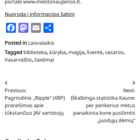
portale www.miestonaujienos.lt.
Nuoroda į informacijos šaltinį
Facebook
Mastodon
Email
Share
Posted in
Laisvalaikis
Tagged
biblioteka
,
kūryba
,
magija
,
šventė
,
vasaros
,
Vasarvidžio
,
žaidimai
Navigacija
Previous:
Next:
tarp
Pagrindinis „Ripple“ (XRP)
Iškalbinga statistika Kaune:
įrašų
pranešimas apie
per penkerius metus
tūkstančius JAV vartotojų
panaikinta kone pusšimtis
„juodųjų dėmių“