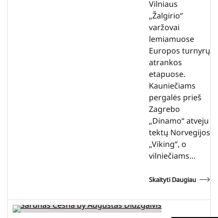
Vilniaus
„Žalgirio“
varžovai
lemiamuose
Europos turnyrų
atrankos
etapuose.
Kauniečiams
pergalės prieš
Zagrebo
„Dinamo“ atveju
tektų Norvegijos
„Viking“, o
vilniečiams…
Skaityti Daugiau