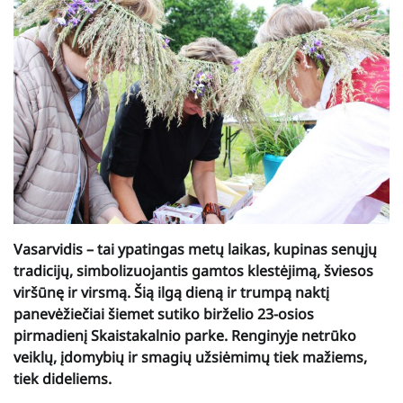
Vasarvidis – tai ypatingas metų laikas, kupinas senųjų
tradicijų, simbolizuojantis gamtos klestėjimą, šviesos
viršūnę ir virsmą. Šią ilgą dieną ir trumpą naktį
panevėžiečiai šiemet sutiko birželio 23-osios
pirmadienį Skaistakalnio parke. Renginyje netrūko
veiklų, įdomybių ir smagių užsiėmimų tiek mažiems,
tiek dideliems.