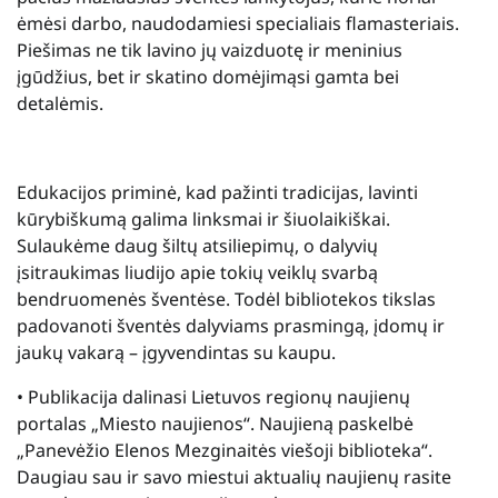
ėmėsi darbo, naudodamiesi specialiais flamasteriais.
Piešimas ne tik lavino jų vaizduotę ir meninius
įgūdžius, bet ir skatino domėjimąsi gamta bei
detalėmis.
Edukacijos priminė, kad pažinti tradicijas, lavinti
kūrybiškumą galima linksmai ir šiuolaikiškai.
Sulaukėme daug šiltų atsiliepimų, o dalyvių
įsitraukimas liudijo apie tokių veiklų svarbą
bendruomenės šventėse. Todėl bibliotekos tikslas
padovanoti šventės dalyviams prasmingą, įdomų ir
jaukų vakarą – įgyvendintas su kaupu.
• Publikacija dalinasi Lietuvos regionų naujienų
portalas „Miesto naujienos“. Naujieną paskelbė
„Panevėžio Elenos Mezginaitės viešoji biblioteka“.
Daugiau sau ir savo miestui aktualių naujienų rasite