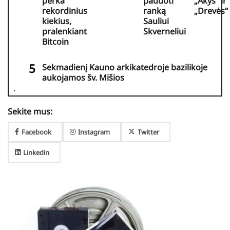
perka
paduoti
„Akys“ ir
rekordinius
ranką
„Drevės“
kiekius,
Sauliui
pralenkiant
Skverneliui
Bitcoin
Sekmadienį Kauno arkikatedroje bazilikoje
aukojamos šv. Mišios
Sekite mus:
Facebook
Instagram
Twitter
Linkedin