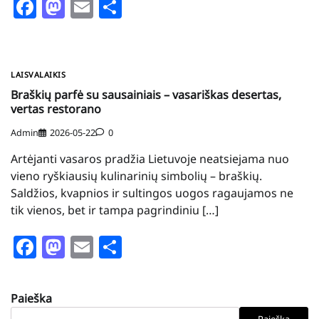
Facebook
Mastodon
Email
Share
LAISVALAIKIS
Braškių parfė su sausainiais – vasariškas desertas,
vertas restorano
Admin
2026-05-22
0
Artėjanti vasaros pradžia Lietuvoje neatsiejama nuo
vieno ryškiausių kulinarinių simbolių – braškių.
Saldžios, kvapnios ir sultingos uogos ragaujamos ne
tik vienos, bet ir tampa pagrindiniu […]
Facebook
Mastodon
Email
Share
Paieška