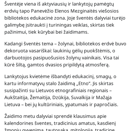
Šventėje viena iš aktyviausių ir lankytojų pamėgtų
erdvių tapo Panevėžio Elenos Mezginaitės viešosios
bibliotekos edukacinė zona. Joje šventės dalyviai turėjo
galimybę įsitraukti į turiningas veiklas, skirtas tiek
pažinimui, tiek kūrybai bei žaidimams.
Kadangi šventės tema – žolynai, bibliotekos erdvė buvo
dekoruota vasariškai: laukinių gėlių puokštėmis, o
darbuotojos pasipuošusios žolynų vainikais. Visa tai
kūrė šiltą, gamtos dvasios pripildytą atmosferą.
Lankytojus kvietėme išbandyti edukacinį, smagų, o
kartu informatyvų stalo žaidimą „Etno“. Jis skirtas
susipažinti su Lietuvos etnografiniais regionais –
Aukštaitija, Žemaitija, Dzūkija, Suvalkija ir Mažąja
Lietuva – bei jų kultūriniais, ypatumais ir papročiais.
Žaidimo metu dalyviai sprendė klausimus apie
kalendorines šventes, tradicinius amatus, kasdienį
žmonių gyvenimą, tautosaką, mitologiją, tradicinę