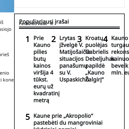
Populiariausi įrašai
iš
Peržiūrėti visus
usiojo
Prie
Lrytas
Kroatų
Kauno 
Kauno
įžvelgė V.
puolėjas
turgau
pilies
Matijošaičio
Gabrielis
rekons
prieš
butų
situacijos
Debeljuhas
kainuo
kainos
panašumų
papildė
beveik
viršija 4
su V.
„Kauno
mln. e
ienio
tūkst.
Uspaskichu
Žalgirį“
ti kone
eurų už
kvadratinį
metrą
Kaune prie „Akropolio“
pastebėti du mangroviniai