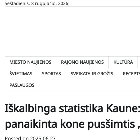
Skip
Šeštadienis, 8 rugpjūčio, 2026
to
content
MIESTO NAUJIENOS
RAJONO NAUJIENOS
KULTŪRA
ŠVIETIMAS
SPORTAS
SVEIKATA IR GROŽIS
RECEPT
PASLAUGOS
Iškalbinga statistika Kaun
panaikinta kone pusšimtis
Posted on
2025-06-27