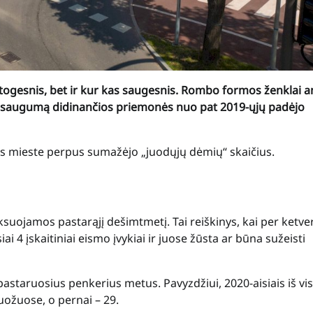
togesnis, bet ir kur kas saugesnis. Rombo formos ženklai a
tos saugumą didinančios priemonės nuo pat 2019-ųjų padėjo
us mieste perpus sumažėjo „juodųjų dėmių“ skaičius.
suojamos pastarąjį dešimtmetį. Tai reiškinys, kai per ketve
 4 įskaitiniai eismo įvykiai ir juose žūsta ar būna sužeisti
staruosius penkerius metus. Pavyzdžiui, 2020-aisiais iš vi
ožuose, o pernai – 29.