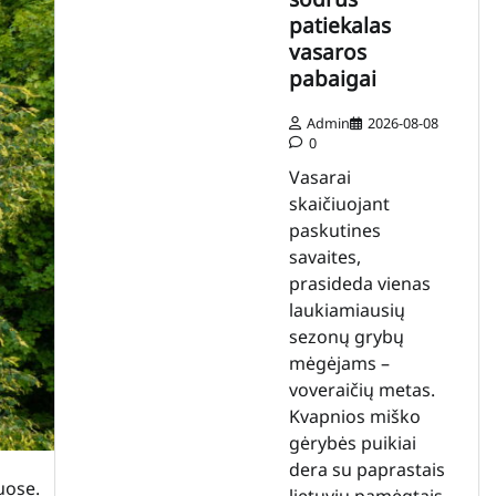
patiekalas
vasaros
pabaigai
Admin
2026-08-08
0
Vasarai
skaičiuojant
paskutines
savaites,
prasideda vienas
laukiamiausių
sezonų grybų
mėgėjams –
voveraičių metas.
Kvapnios miško
gėrybės puikiai
dera su paprastais
uose.
lietuvių pamėgtais