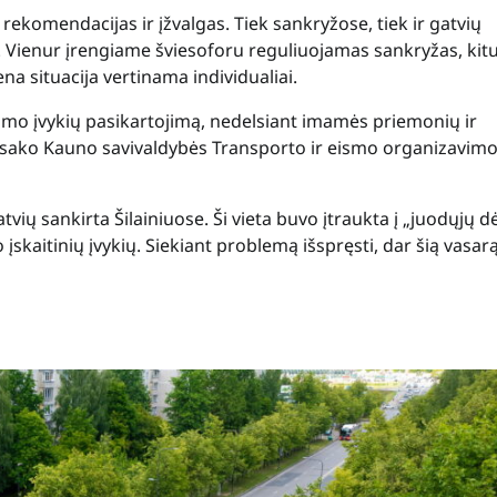
rekomendacijas ir įžvalgas. Tiek sankryžose, tiek ir gatvių
ienur įrengiame šviesoforu reguliuojamas sankryžas, kit
a situacija vertinama individualiai.
ismo įvykių pasikartojimą, nedelsiant imamės priemonių ir
sako Kauno savivaldybės Transporto ir eismo organizavim
vių sankirta Šilainiuose. Ši vieta buvo įtraukta į „juodųjų 
 įskaitinių įvykių. Siekiant problemą išspręsti, dar šią vasar