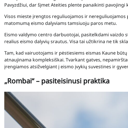
Pavyzdžiui, dar šįmet Ateities plente panaikinti pavojingi k
Visos mieste įrengtos reguliuojamos ir nereguliuojamos pė
matomumą eismo dalyviams tamsiuoju paros metu.
Eismo valdymo centro darbuotojai, pasitelkdami vaizdo ste
realius eismo dalyvių srautus. Visa tai užtikrina ne tik sk
Tam, kad vairuotojams ir pėstiesiems eismas Kaune būtų k
atnaujinama kompleksiškai. Tvarkant gatves, nepamirštama
įrengiamos atsižvelgiant į eismo įvykių suvestines ir gyv
„Rombai“ – pasiteisinusi praktika