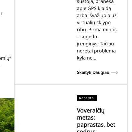
sustoja, praneša
apie GPS klaidą
ur
arba išvažiuoja už
virtualių sklypo
ribų. Pirma mintis
– sugedo
o
įrenginys. Tačiau
neretai problema
kyla ne…
dėmių“
ą
Skaityti Daugiau
Receptai
Voveraičių
metas:
paprastas, bet
sodrus