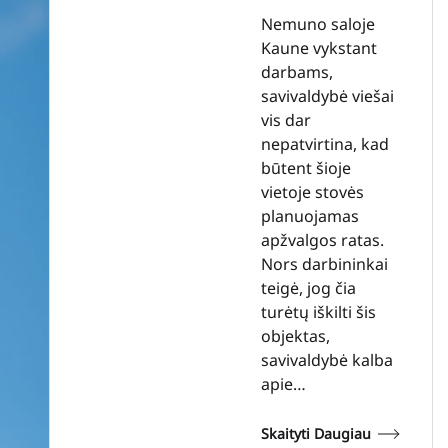
Nemuno saloje
Kaune vykstant
darbams,
savivaldybė viešai
vis dar
nepatvirtina, kad
būtent šioje
vietoje stovės
planuojamas
apžvalgos ratas.
Nors darbininkai
teigė, jog čia
turėtų iškilti šis
objektas,
savivaldybė kalba
apie…
Skaityti Daugiau