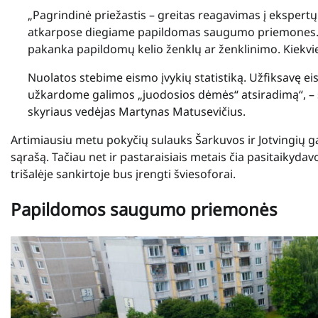
„Pagrindinė priežastis – greitas reagavimas į ekspertų 
atkarpose diegiame papildomas saugumo priemones. V
pakanka papildomų kelio ženklų ar ženklinimo. Kiekvien
Nuolatos stebime eismo įvykių statistiką. Užfiksavę e
užkardome galimos „juodosios dėmės“ atsiradimą“, – 
skyriaus vedėjas Martynas Matusevičius.
Artimiausiu metu pokyčių sulauks Šarkuvos ir Jotvingių gat
sąrašą. Tačiau net ir pastaraisiais metais čia pasitaikydavo
trišalėje sankirtoje bus įrengti šviesoforai.
Papildomos saugumo priemonės