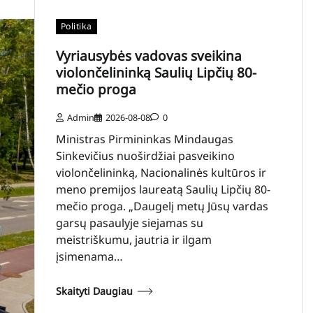
Politika
Vyriausybės vadovas sveikina
violončelininką Saulių Lipčių 80-
mečio proga
Admin
2026-08-08
0
Ministras Pirmininkas Mindaugas
Sinkevičius nuoširdžiai pasveikino
violončelininką, Nacionalinės kultūros ir
meno premijos laureatą Saulių Lipčių 80-
mečio proga. „Daugelį metų Jūsų vardas
garsų pasaulyje siejamas su
meistriškumu, jautria ir ilgam
įsimenama…
Skaityti Daugiau