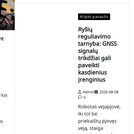
Kripto pasaulis
Ryšių
reguliavimo
nt
tarnyba: GNSS
signalų
trikdžiai gali
paveikti
kasdienius
įrenginius
Admin
2026-08-08
rius
0
Robotas vejapjovė,
iki tol be
priekaištų pjovęs
so
veją, staiga