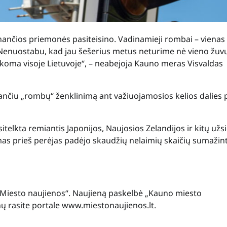
nčios priemonės pasiteisino. Vadinamieji rombai – vienas 
 Nenuostabu, kad jau šešerius metus neturime nė vieno žuv
ikoma visoje Lietuvoje“, – neabejoja Kauno meras Visvaldas
ojančiu „rombų“ ženklinimą ant važiuojamosios kelios dalies 
telkta remiantis Japonijos, Naujosios Zelandijos ir kitų užs
mas prieš perėjas padėjo skaudžių nelaimių skaičių sumažin
s „Miesto naujienos“. Naujieną paskelbė „Kauno miesto
nų rasite portale www.miestonaujienos.lt.