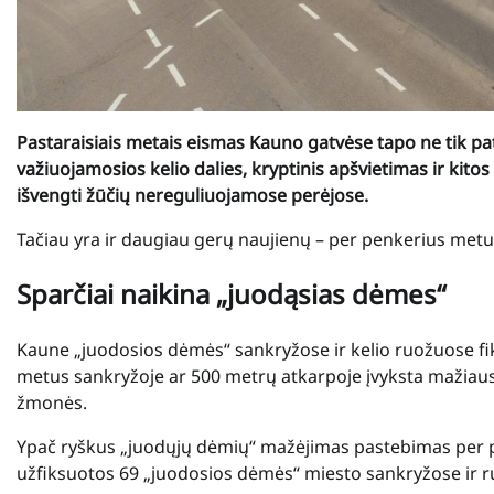
Pastaraisiais metais eismas Kauno gatvėse tapo ne tik pa
važiuojamosios kelio dalies, kryptinis apšvietimas ir ki
išvengti žūčių nereguliuojamose perėjose.
Tačiau yra ir daugiau gerų naujienų – per penkerius met
Sparčiai naikina „juodąsias dėmes“
Kaune „juodosios dėmės“ sankryžose ir kelio ruožuose fik
metus sankryžoje ar 500 metrų atkarpoje įvyksta mažiausiai
žmonės.
Ypač ryškus „juodųjų dėmių“ mažėjimas pastebimas per pa
užfiksuotos 69 „juodosios dėmės“ miesto sankryžose ir ru