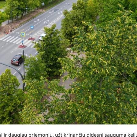
i ir daugiau priemonių, užtikrinančių didesnį saugumą keli