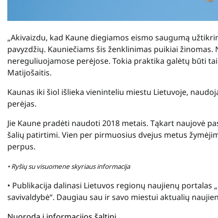
„Akivaizdu, kad Kaune diegiamos eismo saugumą užtikrina
pavyzdžių. Kauniečiams šis ženklinimas puikiai žinomas.
nereguliuojamose perėjose. Tokia praktika galėtų būti ta
Matijošaitis.
Kaunas iki šiol išlieka vieninteliu miestu Lietuvoje, naud
perėjas.
Jie Kaune pradėti naudoti 2018 metais. Tąkart naujovė pasi
šalių patirtimi. Vien per pirmuosius dvejus metus žymėji
perpus.
• Ryšių su visuomene skyriaus informacija
• Publikacija dalinasi Lietuvos regionų naujienų portala
savivaldybė“. Daugiau sau ir savo miestui aktualių naujie
Nuoroda į informacijos šaltinį