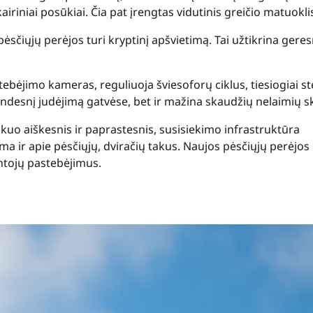
airiniai posūkiai. Čia pat įrengtas vidutinis greičio matuokli
sčiųjų perėjos turi kryptinį apšvietimą. Tai užtikrina geres
bėjimo kameras, reguliuoja šviesoforų ciklus, tiesiogiai st
landesnį judėjimą gatvėse, bet ir mažina skaudžių nelaimių sk
uo aiškesnis ir paprastesnis, susisiekimo infrastruktūra
 ir apie pėsčiųjų, dviračių takus. Naujos pėsčiųjų perėjos
entojų pastebėjimus.