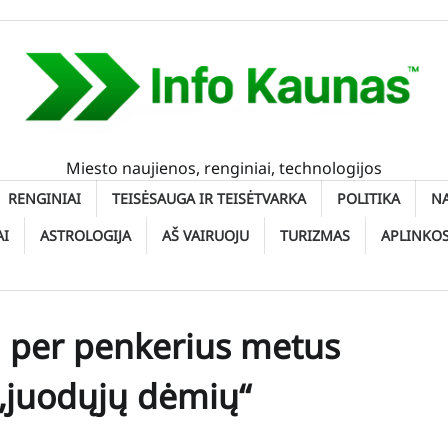
Miesto naujienos, renginiai, technologijos
RENGINIAI
TEISĖSAUGA IR TEISĖTVARKA
POLITIKA
N
AI
ASTROLOGIJA
AŠ VAIRUOJU
TURIZMAS
APLINKO
e: per penkerius metus
 „juodųjų dėmių“