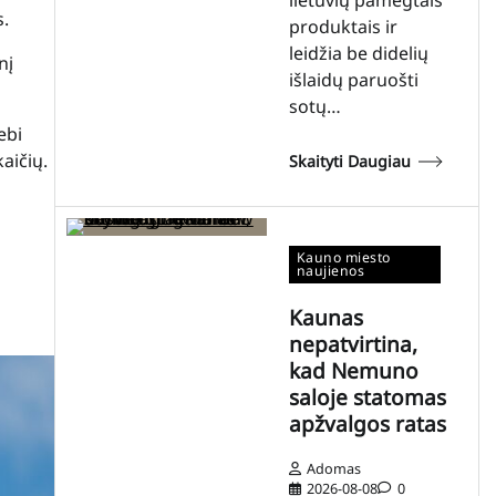
s.
produktais ir
leidžia be didelių
nį
išlaidų paruošti
sotų…
ebi
aičių.
Skaityti Daugiau
Kauno miesto
naujienos
Kaunas
nepatvirtina,
kad Nemuno
saloje statomas
apžvalgos ratas
Adomas
2026-08-08
0