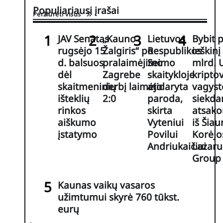
Populiariausi įrašai
Peržiūrėti visus
JAV Senatas
„Kauno
Lietuvos
Bybit 
rugsėjo 15
Žalgiris“ po
Respublikos
ieškinį
d. balsuos
pralaimėjimo
Seimo
mlrd. 
dėl
Zagrebe
skaitykloje
kripto
skaitmeninių
derbį laimėjo
atidaryta
vagyst
išteklių
2:0
paroda,
siekd
rinkos
skirta
atsak
aiškumo
Vyteniui
iš Šiau
įstatymo
Povilui
Korėjos
Andriukaičiui
Lazaru
Group
Kaunas vaikų vasaros
užimtumui skyrė 760 tūkst.
eurų