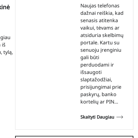
Naujas telefonas
kinė
dažnai reiškia, kad
senasis atitenka
vaikui, tėvams ar
atsiduria skelbimų
lgiau
portale. Kartu su
 iš
senuoju įrenginiu
 tylą,
gali būti
perduodami ir
išsaugoti
slaptažodžiai,
prisijungimai prie
paskyrų, banko
kortelių ar PIN…
Skaityti Daugiau