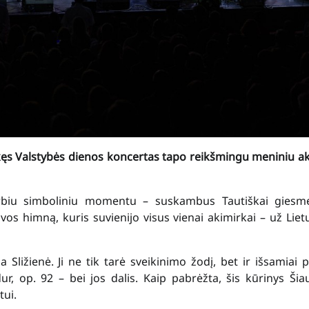
vykęs Valstybės dienos koncertas tapo reikšmingu meniniu a
arbiu simboliniu momentu – suskambus Tautiškai giesmei
tuvos himną, kuris suvienijo visus vienai akimirkai – už Liet
ižienė. Ji ne tik tarė sveikinimo žodį, bet ir išsamiai p
 op. 92 – bei jos dalis. Kaip pabrėžta, šis kūrinys Šia
tui.