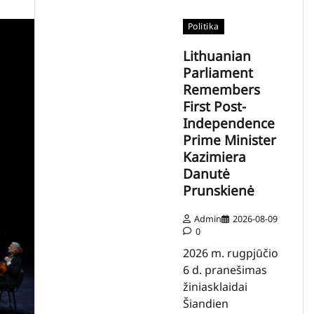
Politika
Lithuanian
Parliament
Remembers
First Post-
Independence
Prime Minister
Kazimiera
Danutė
Prunskienė
Admin
2026-08-09
0
2026 m. rugpjūčio
6 d. pranešimas
žiniasklaidai
Šiandien