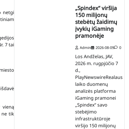
„Spindex“ viršija
o netgi
150 milijonų
itiniam
stebėtų žaidimų
įvykių iGaming
pramonėje
gedijos
. 7 tai
Admin
2026-08-09
0
Los Andželas, JAV,
2026 m. rugpjūčio 7
 miesto
d.,
PlayNewswireRealaus
laiko duomenų
 išdavė
analizės platforma
iGaming pramonei
„Spindex“ savo
r vieną
stebėjimo
 ne tik
infrastruktūroje
viršijo 150 milijonų