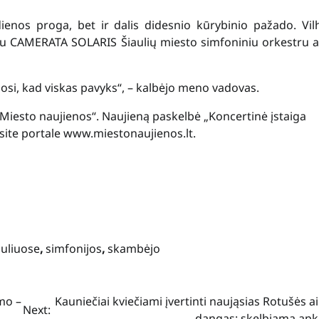
ienos proga, bet ir dalis didesnio kūrybinio pažado. Vi
su CAMERATA SOLARIS Šiaulių miesto simfoniniu orkestru atl
osi, kad viskas pavyks“, – kalbėjo meno vadovas.
 „Miesto naujienos“. Naujieną paskelbė „Koncertinė įstaiga
asite portale www.miestonaujienos.lt.
auliuose
,
simfonijos
,
skambėjo
imo –
Kauniečiai kviečiami įvertinti naująsias Rotušės a
Next:
dangas: skelbiama apk