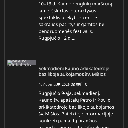
10–13 d. Kauno renginių maršrutą.
Jame išskirtas interaktyvus
spektaklis prekybos centre,
sakralios patirtys ir gamtos bei
bendruomenės festivalis.
Rugpjūčio 12 d.…
Sekmadienį Kauno arkikatedroje
bazilikoje aukojamos šv. Mišios
Adomas
2026-08-09
0
Rugpjūčio 9-ąją, sekmadienį,
Kauno šv. apaštalų Petro ir Povilo
arkikatedroje bazilikoje aukojamos
šv. Mišios. Pateiktoje informacijoje
konkreti pamaldų pradžios
valanda nenurodyta. Oficialiame