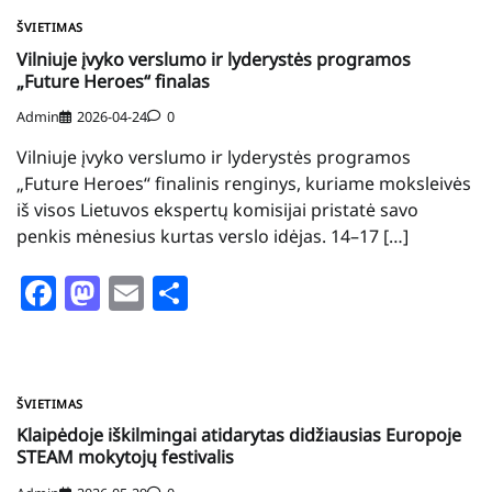
ŠVIETIMAS
Vilniuje įvyko verslumo ir lyderystės programos
„Future Heroes“ finalas
Admin
2026-04-24
0
Vilniuje įvyko verslumo ir lyderystės programos
„Future Heroes“ finalinis renginys, kuriame moksleivės
iš visos Lietuvos ekspertų komisijai pristatė savo
penkis mėnesius kurtas verslo idėjas. 14–17 […]
Facebook
Mastodon
Email
Share
ŠVIETIMAS
Klaipėdoje iškilmingai atidarytas didžiausias Europoje
STEAM mokytojų festivalis