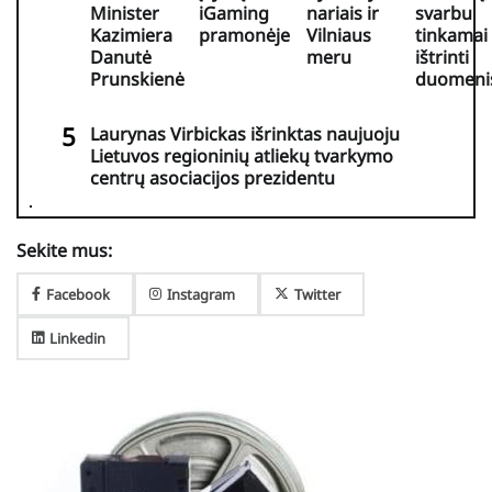
Minister
iGaming
nariais ir
svarbu
Kazimiera
pramonėje
Vilniaus
tinkamai
Danutė
meru
ištrinti
Prunskienė
duomeni
Laurynas Virbickas išrinktas naujuoju
Lietuvos regioninių atliekų tvarkymo
centrų asociacijos prezidentu
Sekite mus:
Facebook
Instagram
Twitter
Linkedin