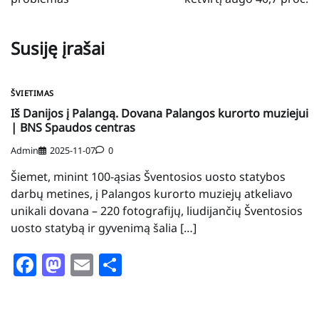
Susiję įrašai
ŠVIETIMAS
Iš Danijos į Palangą. Dovana Palangos kurorto muziejui
| BNS Spaudos centras
Admin
2025-11-07
0
Šiemet, minint 100-ąsias Šventosios uosto statybos
darbų metines, į Palangos kurorto muziejų atkeliavo
unikali dovana – 220 fotografijų, liudijančių Šventosios
uosto statybą ir gyvenimą šalia […]
Facebook
Mastodon
Email
Share