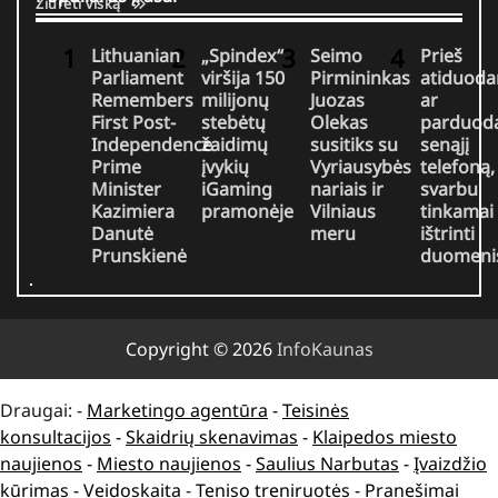
Žiūrėti viską
Lithuanian
„Spindex“
Seimo
Prieš
Parliament
viršija 150
Pirmininkas
atiduoda
Remembers
milijonų
Juozas
ar
First Post-
stebėtų
Olekas
parduod
Independence
žaidimų
susitiks su
senąjį
Prime
įvykių
Vyriausybės
telefoną,
Minister
iGaming
nariais ir
svarbu
Kazimiera
pramonėje
Vilniaus
tinkamai
Danutė
meru
ištrinti
Prunskienė
duomeni
Copyright © 2026
InfoKaunas
Draugai: -
Marketingo agentūra
-
Teisinės
konsultacijos
-
Skaidrių skenavimas
-
Klaipedos miesto
naujienos
-
Miesto naujienos
-
Saulius Narbutas
-
Įvaizdžio
kūrimas
-
Veidoskaita
-
Teniso treniruotės
- Pranešimai