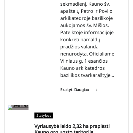
sekmadienį, Kauno šv.
apaštalų Petro ir Povilo
arkikatedroje bazilikoje
aukojamos šv. Mišios.
Pateiktoje informacijoje
konkreti pamaldų
pradžios valanda
nenurodyta. Oficialiame
Vilniaus g. 1 esančios
Kauno arkikatedros
bazilikos tvarkaraštyje…
Skaityti Daugiau
Statybos
Vyriausybė leido 2,32 ha praplėsti
Kauno oro uosto teritoriją