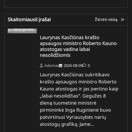
Skaitomiausii įrašai
Žiūrėti viską
Laurynas Kasčiūnas krašto
apsaugos ministro Roberto Kauno
atostogas vadina labai
nesolidžiomis
Adomas
2026-08-09
0
Laurynas Kasčiūnas sukritikavo
krašto apsaugos ministro Roberto
Kauno atostogas ir jas įvertino kaip
„labai nesolidžias“. Gegužės 8
dieną tuometinė ministrė
pirmininkė Inga Ruginienė buvo
patvirtinusi Vyriausybės narių
atostogų grafiką. Jame…