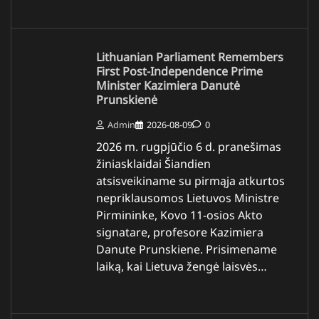
Lithuanian Parliament Remembers
First Post-Independence Prime
Minister Kazimiera Danutė
Prunskienė
Admin
2026-08-09
0
2026 m. rugpjūčio 6 d. pranešimas
žiniasklaidai Šiandien
atsisveikiname su pirmąja atkurtos
nepriklausomos Lietuvos Ministre
Pirmininke, Kovo 11-osios Akto
signatare, profesore Kazimiera
Danute Prunskiene. Prisimename
laiką, kai Lietuva žengė laisvės…