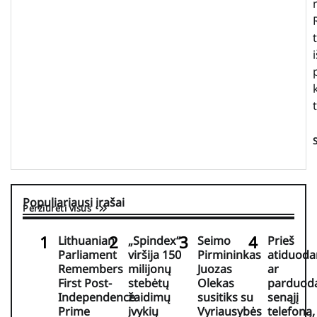
Populiariausi įrašai
Peržiūrėti visus
Lithuanian
„Spindex“
Seimo
Prieš
Parliament
viršija 150
Pirmininkas
atiduoda
Remembers
milijonų
Juozas
ar
First Post-
stebėtų
Olekas
parduod
Independence
žaidimų
susitiks su
senąjį
Prime
įvykių
Vyriausybės
telefoną,