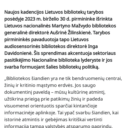
Naujos kadencijos Lietuvos bibliotekų tarybos
posėdyje 2023 m. birželio 30 d. pirmininke išrinkta
Lietuvos nacionalinės Martyno Mažvydo bibliotekos
generalinė direktorė Aušrinė Žilinskienė. Tarybos
pirmininkės pavaduotoja tapo Lietuvos
audiosensorinės bibliotekos direktorė Inga
Davidonienė. Šis sprendimas akcentuoja sektoriaus
pasitikėjimo Nacionaline biblioteka lyderyste ir jos
svarba formuojant šalies bibliotekų politiką.
„Bibliotekos šiandien yra ne tik bendruomenių centrai,
žinių ir kritinio mąstymo erdvės. Jos saugo
dokumentinį paveldą – mūsų kultūrinę atmintį,
užtikrina prieigą prie patikimų žinių ir padeda
visuomenei orientuotis sparčiai kintančioje
informacinėje aplinkoje. Tai ypač svarbu šiandien, kai
istorinė atmintis ir gebėjimas kritiškai vertinti
informaciją tampa valstybės atsparumo pagrindu.