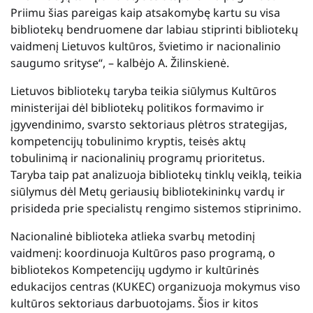
Priimu šias pareigas kaip atsakomybę kartu su visa
bibliotekų bendruomene dar labiau stiprinti bibliotekų
vaidmenį Lietuvos kultūros, švietimo ir nacionalinio
saugumo srityse“, – kalbėjo A. Žilinskienė.
Lietuvos bibliotekų taryba teikia siūlymus Kultūros
ministerijai dėl bibliotekų politikos formavimo ir
įgyvendinimo, svarsto sektoriaus plėtros strategijas,
kompetencijų tobulinimo kryptis, teisės aktų
tobulinimą ir nacionalinių programų prioritetus.
Taryba taip pat analizuoja bibliotekų tinklų veiklą, teikia
siūlymus dėl Metų geriausių bibliotekininkų vardų ir
prisideda prie specialistų rengimo sistemos stiprinimo.
Nacionalinė biblioteka atlieka svarbų metodinį
vaidmenį: koordinuoja Kultūros paso programą, o
bibliotekos Kompetencijų ugdymo ir kultūrinės
edukacijos centras (KUKEC) organizuoja mokymus viso
kultūros sektoriaus darbuotojams. Šios ir kitos