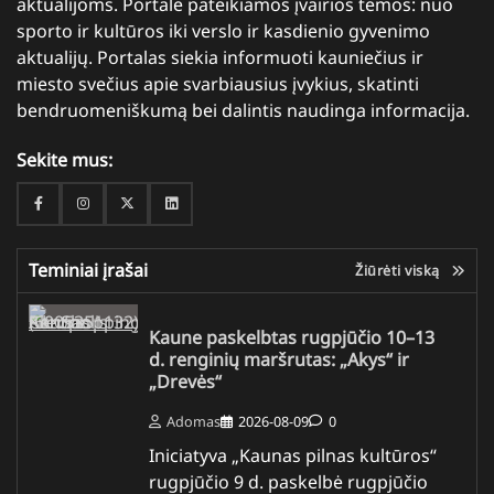
aktualijoms. Portale pateikiamos įvairios temos: nuo
sporto ir kultūros iki verslo ir kasdienio gyvenimo
aktualijų. Portalas siekia informuoti kauniečius ir
miesto svečius apie svarbiausius įvykius, skatinti
bendruomeniškumą bei dalintis naudinga informacija.
Sekite mus:
Facebook
Instagram
Twitter
Linkedin
Teminiai įrašai
Žiūrėti viską
Kaune paskelbtas rugpjūčio 10–13
d. renginių maršrutas: „Akys“ ir
„Drevės“
Adomas
2026-08-09
0
Iniciatyva „Kaunas pilnas kultūros“
rugpjūčio 9 d. paskelbė rugpjūčio