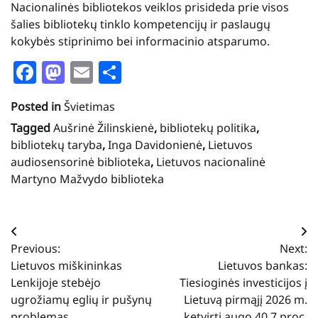
Nacionalinės bibliotekos veiklos prisideda prie visos
šalies bibliotekų tinklo kompetencijų ir paslaugų
kokybės stiprinimo bei informacinio atsparumo.
Facebook
Mastodon
Email
Share
Posted in
Švietimas
Tagged
Aušrinė Žilinskienė
,
bibliotekų politika
,
bibliotekų taryba
,
Inga Davidonienė
,
Lietuvos
audiosensorinė biblioteka
,
Lietuvos nacionalinė
Martyno Mažvydo biblioteka
Navigacija
Previous:
Next:
tarp
Lietuvos miškininkas
Lietuvos bankas:
įrašų
Lenkijoje stebėjo
Tiesioginės investicijos į
ugrožiamų eglių ir pušynų
Lietuvą pirmąjį 2026 m.
problemas
ketvirtį augo 40,7 proc.