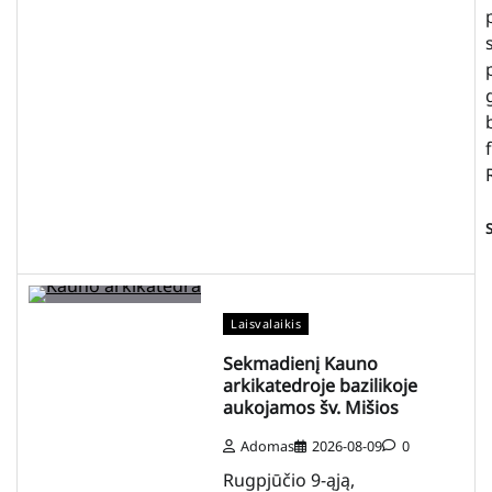
Laisvalaikis
Sekmadienį Kauno
arkikatedroje bazilikoje
aukojamos šv. Mišios
Adomas
2026-08-09
0
Rugpjūčio 9-ąją,