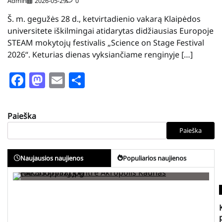
Admin
2026-05-29
0
Š. m. gegužės 28 d., ketvirtadienio vakarą Klaipėdos
universitete iškilmingai atidarytas didžiausias Europoje
STEAM mokytojų festivalis „Science on Stage Festival
2026“. Keturias dienas vyksiančiame renginyje […]
Facebook
Mastodon
Email
Share
Paieška
Paieška
Naujausios naujienos
Populiarios naujienos