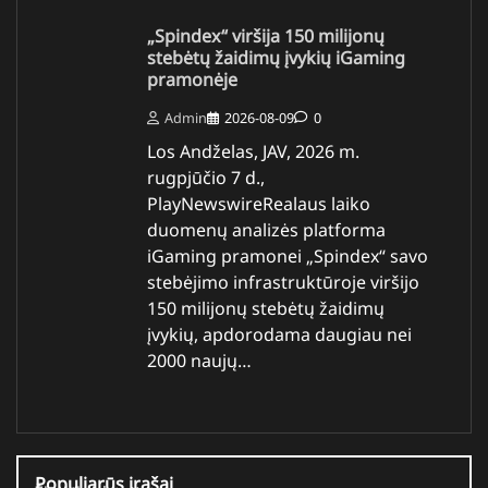
„Spindex“ viršija 150 milijonų
stebėtų žaidimų įvykių iGaming
pramonėje
Admin
2026-08-09
0
Los Andželas, JAV, 2026 m.
rugpjūčio 7 d.,
PlayNewswireRealaus laiko
duomenų analizės platforma
iGaming pramonei „Spindex“ savo
stebėjimo infrastruktūroje viršijo
150 milijonų stebėtų žaidimų
įvykių, apdorodama daugiau nei
2000 naujų…
Populiarūs įrašai