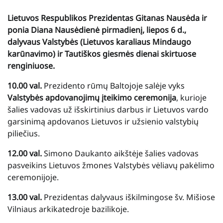
Lietuvos Respublikos Prezidentas Gitanas Nausėda ir
ponia Diana Nausėdienė pirmadienį, liepos 6 d.,
dalyvaus Valstybės (Lietuvos karaliaus Mindaugo
karūnavimo) ir Tautiškos giesmės dienai skirtuose
renginiuose.
10.00 val.
Prezidento rūmų Baltojoje salėje vyks
Valstybės apdovanojimų įteikimo ceremonija
, kurioje
šalies vadovas už išskirtinius darbus ir Lietuvos vardo
garsinimą apdovanos Lietuvos ir užsienio valstybių
piliečius.
12.00 val.
Simono Daukanto aikštėje šalies vadovas
pasveikins Lietuvos žmones Valstybės vėliavų pakėlimo
ceremonijoje.
13.00 val.
Prezidentas dalyvaus iškilmingose šv. Mišiose
Vilniaus arkikatedroje bazilikoje.