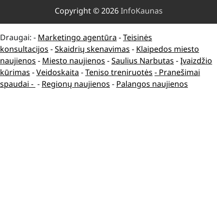
Copyright © 2026
InfoKaunas
Draugai: -
Marketingo agentūra
-
Teisinės
konsultacijos
-
Skaidrių skenavimas
-
Klaipedos miesto
naujienos
-
Miesto naujienos
-
Saulius Narbutas
-
Įvaizdžio
kūrimas
-
Veidoskaita
-
Teniso treniruotės
- Pranešimai
spaudai -
-
Regionų naujienos
-
Palangos naujienos