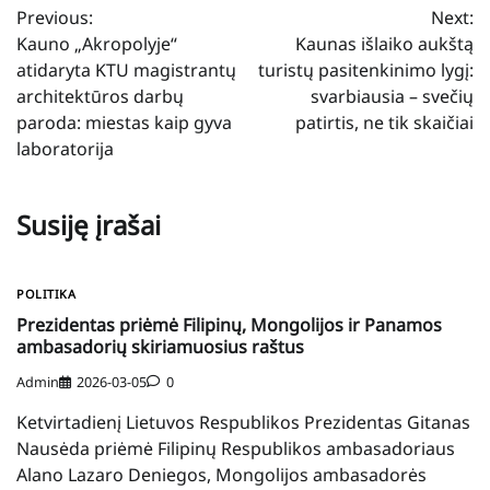
Previous:
Next:
tarp
Kauno „Akropolyje“
Kaunas išlaiko aukštą
įrašų
atidaryta KTU magistrantų
turistų pasitenkinimo lygį:
architektūros darbų
svarbiausia – svečių
paroda: miestas kaip gyva
patirtis, ne tik skaičiai
laboratorija
Susiję įrašai
POLITIKA
Prezidentas priėmė Filipinų, Mongolijos ir Panamos
ambasadorių skiriamuosius raštus
Admin
2026-03-05
0
Ketvirtadienį Lietuvos Respublikos Prezidentas Gitanas
Nausėda priėmė Filipinų Respublikos ambasadoriaus
Alano Lazaro Deniegos, Mongolijos ambasadorės