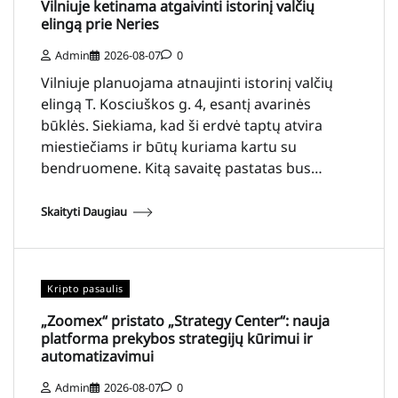
Vilniuje ketinama atgaivinti istorinį valčių
elingą prie Neries
Admin
2026-08-07
0
Vilniuje planuojama atnaujinti istorinį valčių
elingą T. Kosciuškos g. 4, esantį avarinės
būklės. Siekiama, kad ši erdvė taptų atvira
miestiečiams ir būtų kuriama kartu su
bendruomene. Kitą savaitę pastatas bus…
Skaityti Daugiau
Kripto pasaulis
„Zoomex“ pristato „Strategy Center“: nauja
platforma prekybos strategijų kūrimui ir
automatizavimui
Admin
2026-08-07
0