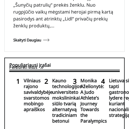
„Šunyčių patrulių“ prekės ženklu. Nuo
rugpjūčio vaikų mėgstami herojai pirmą kartą
pasirodys ant atrinktų „Lidl“ privačių prekių
ženklų produktų,…
Skaityti Daugiau
Populiariausi įrašai
Peržiūrėti visus
Vilniaus
Kauno
Monika
Lietuva s
rajono
technologijos
Aželionytė:
tapti
savivaldybėje
universiteto
A Judo
gastrono
svarstomos
mokslininkai
Athlete’s
lydere r
mobingo
siūlo tvarią
Journey
kuriant
apraiškos
alternatyvą
Towards
nacional
tradiciniam
the
strategij
betonui
Paralympics