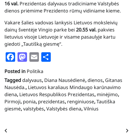
16 val.
Prezidentas dalyvaus tradiciniame Valstybės
dienos priėmime Prezidento rūmų vidiniame kieme.
Vakare šalies vadovas lankysis Lietuvos moksleivių
dainų šventėje Vingio parke bei
20.55 val.
pakvies
lietuvius visoje Lietuvoje ir visame pasaulyje kartu
giedoti „Tautišką giesmę“.
Facebook
Mastodon
Email
Share
Posted in
Politika
Tagged
dalyvaus
,
Diana Nausėdienė
,
dienos
,
Gitanas
Nausėda.
,
Lietuvos karaliaus Mindaugo karūnavimo
diena
,
Lietuvos Respublikos Prezidentas
,
minėjimo
,
Pirmoji
,
ponia
,
prezidentas
,
renginiuose
,
Tautiška
giesmė
,
valstybės
,
Valstybės diena
,
Vilnius
Navigacija