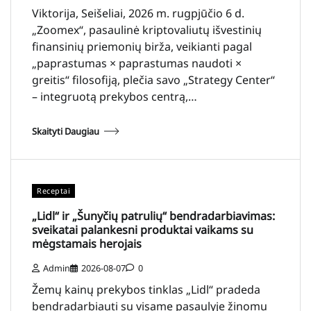
Viktorija, Seišeliai, 2026 m. rugpjūčio 6 d.
„Zoomex“, pasaulinė kriptovaliutų išvestinių
finansinių priemonių birža, veikianti pagal
„paprastumas × paprastumas naudoti ×
greitis“ filosofiją, plečia savo „Strategy Center“
– integruotą prekybos centrą,…
Skaityti Daugiau
Receptai
„Lidl“ ir „Šunyčių patrulių“ bendradarbiavimas:
sveikatai palankesni produktai vaikams su
mėgstamais herojais
Admin
2026-08-07
0
Žemų kainų prekybos tinklas „Lidl“ pradeda
bendradarbiauti su visame pasaulyje žinomu