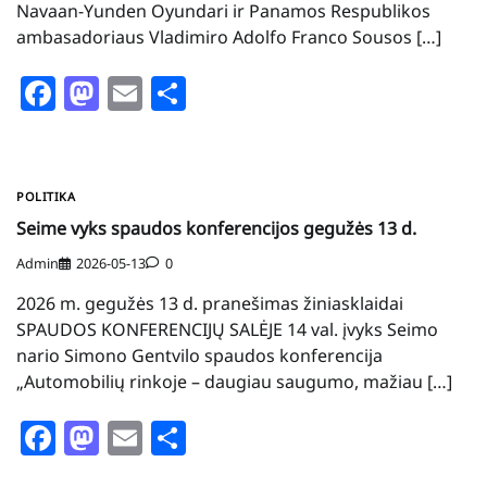
Navaan-Yunden Oyundari ir Panamos Respublikos
ambasadoriaus Vladimiro Adolfo Franco Sousos […]
Facebook
Mastodon
Email
Share
POLITIKA
Seime vyks spaudos konferencijos gegužės 13 d.
Admin
2026-05-13
0
2026 m. gegužės 13 d. pranešimas žiniasklaidai
SPAUDOS KONFERENCIJŲ SALĖJE 14 val. įvyks Seimo
nario Simono Gentvilo spaudos konferencija
„Automobilių rinkoje – daugiau saugumo, mažiau […]
Facebook
Mastodon
Email
Share