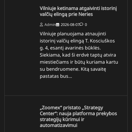
Vilniuje ketinama atgaivinti istorinį
valčių elingą prie Neries
Admin
2026-08-07
0
Vilniuje planuojama atnaujinti
istorinį valčių elingą T. Kosciuškos
g. 4, esantį avarinės būklės.
Siekiama, kad ši erdvė taptų atvira
miestiečiams ir būtų kuriama kartu
su bendruomene. Kitą savaitę
pastatas bus…
„Zoomex“ pristato „Strategy
Center“: nauja platforma prekybos
strategijų kūrimui ir
automatizavimui