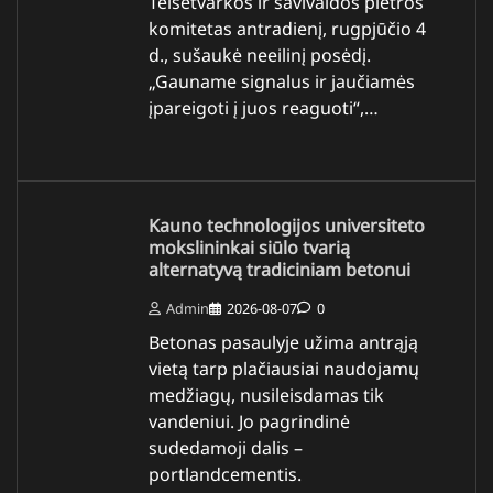
Teisėtvarkos ir savivaldos plėtros
komitetas antradienį, rugpjūčio 4
d., sušaukė neeilinį posėdį.
„Gauname signalus ir jaučiamės
įpareigoti į juos reaguoti“,…
Kauno technologijos universiteto
mokslininkai siūlo tvarią
alternatyvą tradiciniam betonui
Admin
2026-08-07
0
Betonas pasaulyje užima antrąją
vietą tarp plačiausiai naudojamų
medžiagų, nusileisdamas tik
vandeniui. Jo pagrindinė
sudedamoji dalis –
portlandcementis.