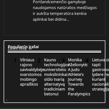
Portlandcemenčio gamyboje
naudojamos natūralios medžiagos
ir aukšta temperatūra kenkia
aplinkai bei didina…
Populiarūs įrašai
Žiūrėti viską
Vilniaus
Kauno
Monika
Lietuva s
rajono
technologijos
Aželionytė:
tapti
savivaldybėje
universiteto
A Judo
gastrono
svarstomos
mokslininkai
Athlete’s
lydere r
mobingo
siūlo tvarią
Journey
kuriant
apraiškos
alternatyvą
Towards
nacional
tradiciniam
the
strategij
betonui
Paralympics