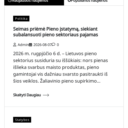
Naujausios naujienos
Populiarios naujienos
Politika
Seimas priėmė Pieno įstatymą, siekiant
subalansuoti pieno sektoriaus pajamas
Admin
2026-08-07
0
2026 m. rugpjūčio 6 d. – Lietuvos pieno
sektorius susiduria su iššūkiais: nors pienas
išlieka svarbus maisto produktas, pieno
gamintojai vis dažniau svarsto pasitraukti iš
šios veiklos. Žaliavinio pieno supirkimo…
Skaityti Daugiau
Statybos