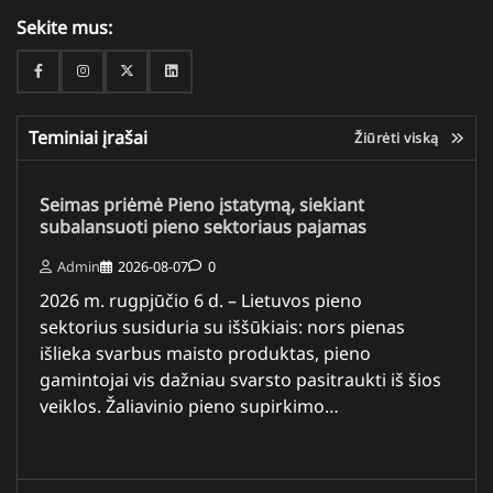
Sekite mus:
Facebook
Instagram
Twitter
Linkedin
Teminiai įrašai
Žiūrėti viską
Seimas priėmė Pieno įstatymą, siekiant
subalansuoti pieno sektoriaus pajamas
Admin
2026-08-07
0
2026 m. rugpjūčio 6 d. – Lietuvos pieno
sektorius susiduria su iššūkiais: nors pienas
išlieka svarbus maisto produktas, pieno
gamintojai vis dažniau svarsto pasitraukti iš šios
veiklos. Žaliavinio pieno supirkimo…