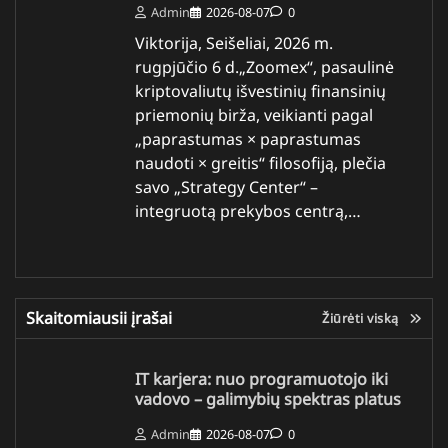
Admin
2026-08-07
0
Viktorija, Seišeliai, 2026 m.
rugpjūčio 6 d.„Zoomex“, pasaulinė
kriptovaliutų išvestinių finansinių
priemonių birža, veikianti pagal
„paprastumas × paprastumas
naudoti × greitis“ filosofiją, plečia
savo „Strategy Center“ –
integruotą prekybos centrą,…
Skaitomiausii įrašai
Žiūrėti viską
IT karjera: nuo programuotojo iki
vadovo – galimybių spektras platus
Admin
2026-08-07
0