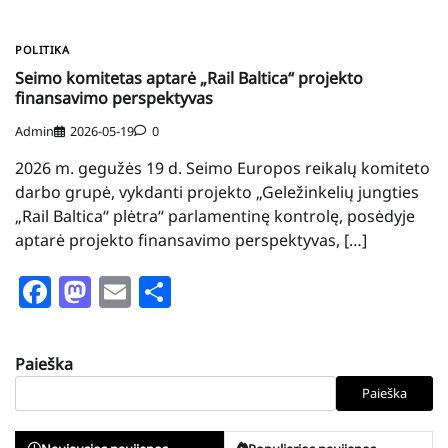
POLITIKA
Seimo komitetas aptarė „Rail Baltica“ projekto
finansavimo perspektyvas
Admin
2026-05-19
0
2026 m. gegužės 19 d. Seimo Europos reikalų komiteto
darbo grupė, vykdanti projekto „Geležinkelių jungties
„Rail Baltica“ plėtra“ parlamentinę kontrolę, posėdyje
aptarė projekto finansavimo perspektyvas, […]
Facebook
Mastodon
Email
Share
Paieška
Paieška