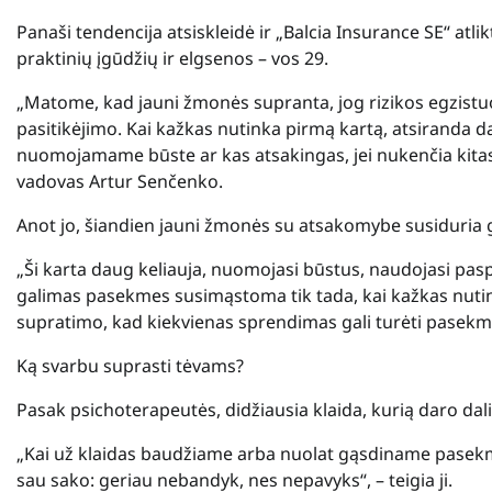
Panaši tendencija atsiskleidė ir „Balcia Insurance SE“ atlik
praktinių įgūdžių ir elgsenos – vos 29.
„Matome, kad jauni žmonės supranta, jog rizikos egzistuoj
pasitikėjimo. Kai kažkas nutinka pirmą kartą, atsiranda d
nuomojamame būste ar kas atsakingas, jei nukenčia kitas ž
vadovas Artur Senčenko.
Anot jo, šiandien jauni žmonės su atsakomybe susiduria 
„Ši karta daug keliauja, nuomojasi būstus, naudojasi pasp
galimas pasekmes susimąstoma tik tada, kai kažkas nuti
supratimo, kad kiekvienas sprendimas gali turėti pasekmių
Ką svarbu suprasti tėvams?
Pasak psichoterapeutės, didžiausia klaida, kurią daro dal
„Kai už klaidas baudžiame arba nuolat gąsdiname pasekmė
sau sako: geriau nebandyk, nes nepavyks“, – teigia ji.