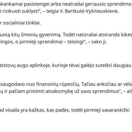
akankamai pasistengei arba neatradai geriausio sprendimo.
izikuoti suklysti“, – teigia V. Bartkutė-Vyšniauskienė.
ocialiniai tinklai.
uotą kitų žmonių gyvenimą. Todėl natūraliai atsiranda lūkes
ngos, o pirmieji sprendimai – teisingi“, – sako ji.
tstovų augo aplinkoje, kurioje tėvai galėjo suteikti daugiau
 apsaugodavo nuo finansinių rūpesčių. Tačiau anksčiau ar vėl
ų ir pačiam prisiimti atsakomybę už savo sprendimus“, – ai
d visada yra kažkas, kas padės, todėl pirmieji savarankiški