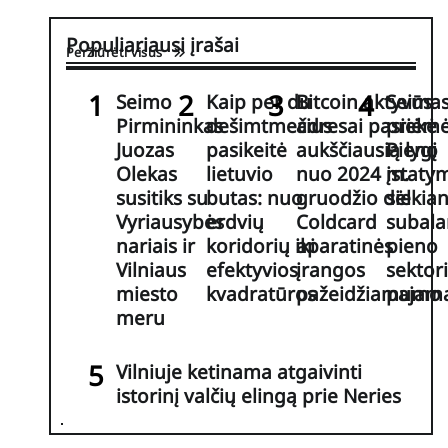
Populiariausi įrašai
Peržiūrėti visus
Seimo
Kaip per du
Bitcoin aktyvūs
Seima
Pirmininkas
dešimtmečius
adresai pasiekė
priėm
Juozas
pasikeitė
aukščiausią lygį
Pieno
Olekas
lietuvio
nuo 2024 m.
įstaty
susitiks su
butas: nuo
gruodžio dėl
siekian
Vyriausybės
erdvių
Coldcard
subala
nariais ir
koridorių iki
aparatinės
pieno
Vilniaus
efektyvios
įrangos
sektor
miesto
kvadratūros
pažeidžiamumo
pajam
meru
Vilniuje ketinama atgaivinti
istorinį valčių elingą prie Neries