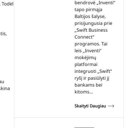
bendrovė „Inventi“
 Todėl
tapo pirmąja
Baltijos šalyse,
prisijungusia prie
„Swift Business
tis,
Connect“
programos. Tai
leis „Inventi“
mokėjimų
platformai
integruoti „Swift“
ryšį ir pasiūlyti jį
iau
bankams bei
škina
kitoms…
Skaityti Daugiau