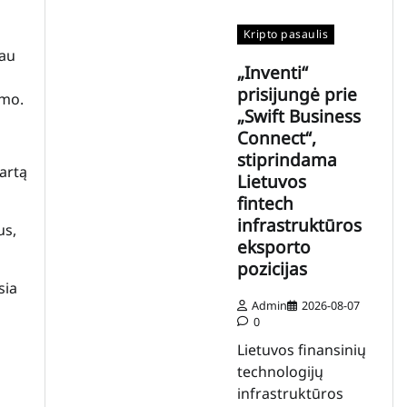
Kripto pasaulis
iau
„Inventi“
prisijungė prie
imo.
„Swift Business
Connect“,
stiprindama
artą
Lietuvos
fintech
infrastruktūros
us,
eksporto
pozicijas
sia
Admin
2026-08-07
0
Lietuvos finansinių
technologijų
infrastruktūros