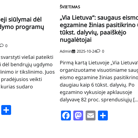
ŠVIETIMAS
„Via Lietuva“: saugaus eism
eji siūlymai dėl
egzamine žinias pasitikrino 
gdymo programų
tūkst. dalyvių, paaiškėjo
nugalėtojai
0
Admin
2025-10-24
0
i svarstyti viešai pateikti
Pirmą kartą Lietuvoje „Via Lietuva
ai dėl bendrųjų ugdymo
organizuotame visuotiniame sau
nimo ir tikslinimo. Juos
eismo egzamine žinias pasitikrin
pradėjusios veikti
daugiau kaip 6 tūkst. dalyvių. Po
 kurias sudaro
egzamino vykusioje apklausoje
dalyvavę 82 proc. sprendusiųjų […
book
stodon
Email
Share
Facebook
Mastodon
Email
Share