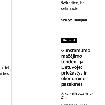
šeštadienį bei
sekmadienį…
Skaityti Daugiau
Finansai
Gimstamumo
mažėjimo
tendencija
Lietuvoje:
ą dėl
priežastys ir
rties
ekonominės
pasekmės
Admin
2026-08-07
0
Gimstamumas