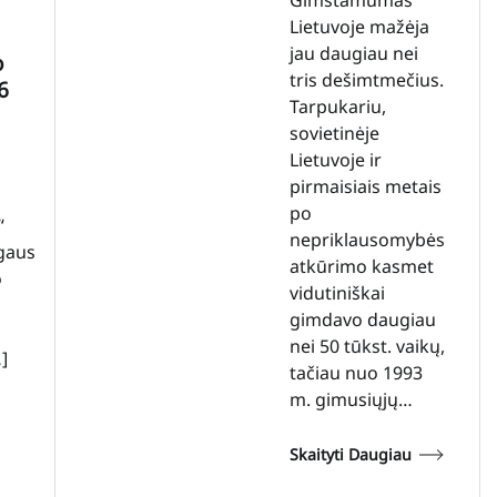
Lietuvoje mažėja
jau daugiau nei
o
tris dešimtmečius.
6
Tarpukariu,
sovietinėje
Lietuvoje ir
pirmaisiais metais
po
“
nepriklausomybės
gaus
atkūrimo kasmet
o
vidutiniškai
gimdavo daugiau
nei 50 tūkst. vaikų,
]
tačiau nuo 1993
m. gimusiųjų…
Skaityti Daugiau