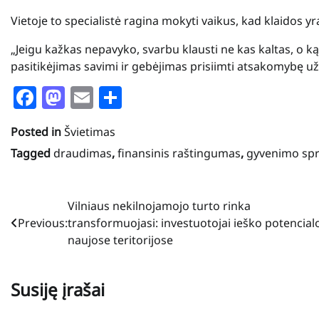
Vietoje to specialistė ragina mokyti vaikus, kad klaidos yr
„Jeigu kažkas nepavyko, svarbu klausti ne kas kaltas, o ką
pasitikėjimas savimi ir gebėjimas prisiimti atsakomybę u
Facebook
Mastodon
Email
Share
Posted in
Švietimas
Tagged
draudimas
,
finansinis raštingumas
,
gyvenimo sp
Navigacija
Vilniaus nekilnojamojo turto rinka
Previous:
transformuojasi: investuotojai ieško potencial
tarp
naujose teritorijose
įrašų
Susiję įrašai