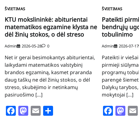
ŠVIETIMAS
ŠVIETIMAS
KTU mokslininkė: abiturientai
Pateikti pirmi
matematikos egzamine klysta ne
bendrųjų u
dėl žinių stokos, o dėl streso
tobulinimo
Admin
2026-05-28
0
Admin
2026-07-17
Net ir gerai besimokantys abiturientai,
Pateikti ir vieša
laikydami matematikos valstybinį
pirmieji siūlym
brandos egzaminą, kasmet praranda
programų tobuli
daug taškų ne dėl žinių stokos, o dėl
parengė šiemet 
streso, skubėjimo ir netinkamų
Dalykų tarybos,
pasiruošimo […]
mokytojai […]
Facebook
Mastodon
Email
Share
Face
Ma