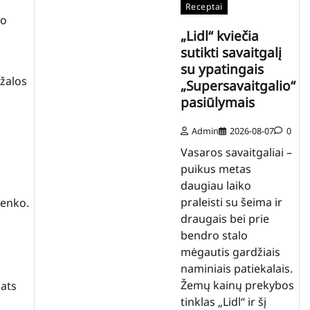
Receptai
 o
„Lidl“ kviečia
sutikti savaitgalį
su ypatingais
 žalos
„Supersavaitgalio“
pasiūlymais
Admin
2026-08-07
0
Vasaros savaitgaliai –
puikus metas
daugiau laiko
praleisti su šeima ir
čenko.
draugais bei prie
bendro stalo
mėgautis gardžiais
naminiais patiekalais.
Žemų kainų prekybos
pats
tinklas „Lidl“ ir šį