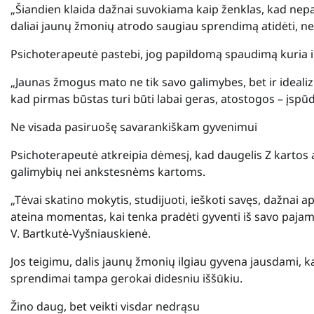
„Šiandien klaida dažnai suvokiama kaip ženklas, kad nep
daliai jaunų žmonių atrodo saugiau sprendimą atidėti, nei r
Psichoterapeutė pastebi, jog papildomą spaudimą kuria ir s
„Jaunas žmogus mato ne tik savo galimybes, bet ir idealiz
kad pirmas būstas turi būti labai geras, atostogos – įspūdi
Ne visada pasiruošę savarankiškam gyvenimui
Psichoterapeutė atkreipia dėmesį, kad daugelis Z kartos a
galimybių nei ankstesnėms kartoms.
„Tėvai skatino mokytis, studijuoti, ieškoti savęs, dažnai
ateina momentas, kai tenka pradėti gyventi iš savo pajam
V. Bartkutė-Vyšniauskienė.
Jos teigimu, dalis jaunų žmonių ilgiau gyvena jausdami, ka
sprendimai tampa gerokai didesniu iššūkiu.
Žino daug, bet veikti visdar nedrąsu