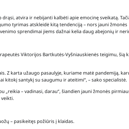
rąsi, atvira ir nebijanti kalbėti apie emocinę sveikatą. Tač
ngumo tyrimas atskleidė kitą tendenciją – nors jauni žmonės
yvenimo sprendimai jiems dažnai kelia daug abejonių ir ner
rapeutės Viktorijos Bartkutės-Vyšniauskienės teigimu, šią k
kais. Z karta užaugo pasaulyje, kuriame matė pandemiją, kar
 kitokį santykį su saugumu ir ateitimi“, – sako specialistė.
pu „reikia – vadinasi, darau“, šiandien jauni žmonės pirmiau
veikti.
žų – pasikeitęs požiūris į klaidas.