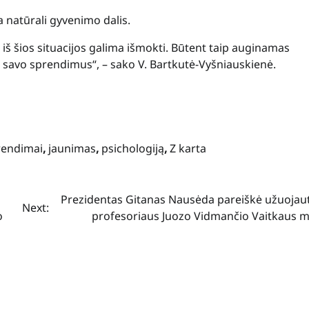
a natūrali gyvenimo dalis.
 iš šios situacijos galima išmokti. Būtent taip auginamas
ž savo sprendimus“, – sako V. Bartkutė-Vyšniauskienė.
rendimai
,
jaunimas
,
psichologiją
,
Z karta
Prezidentas Gitanas Nausėda pareiškė užuojaut
Next:
o
profesoriaus Juozo Vidmančio Vaitkaus mi