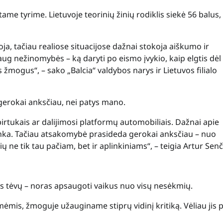
tame tyrime. Lietuvoje teorinių žinių rodiklis siekė 56 balus,
a, tačiau realiose situacijose dažnai stokoja aiškumo ir
aug nežinomybės – ką daryti po eismo įvykio, kaip elgtis dėl
mogus“, – sako „Balcia“ valdybos narys ir Lietuvos filialo
gerokai anksčiau, nei patys mano.
irtukais ar dalijimosi platformų automobiliais. Dažnai apie
nka. Tačiau atsakomybė prasideda gerokai anksčiau – nuo
 ne tik tau pačiam, bet ir aplinkiniams“, – teigia Artur Sen
is tėvų – noras apsaugoti vaikus nuo visų nesėkmių.
mis, žmoguje užauginame stiprų vidinį kritiką. Vėliau jis 