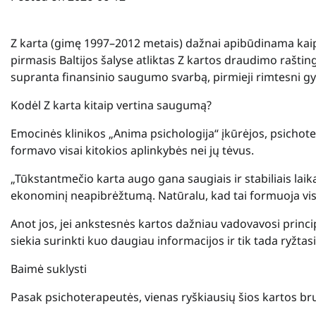
Z karta (gimę 1997–2012 metais) dažnai apibūdinama kaip d
pirmasis Baltijos šalyse atliktas Z kartos draudimo rašti
supranta finansinio saugumo svarbą, pirmieji rimtesni g
Kodėl Z karta kitaip vertina saugumą?
Emocinės klinikos „Anima psichologija“ įkūrėjos, psichote
formavo visai kitokios aplinkybės nei jų tėvus.
„Tūkstantmečio karta augo gana saugiais ir stabiliais lai
ekonominį neapibrėžtumą. Natūralu, kad tai formuoja visai
Anot jos, jei ankstesnės kartos dažniau vadovavosi princi
siekia surinkti kuo daugiau informacijos ir tik tada ryžtasi 
Baimė suklysti
Pasak psichoterapeutės, vienas ryškiausių šios kartos bruo